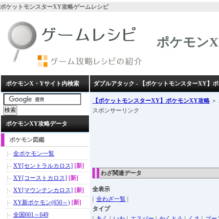
ポケットモンスターXY攻略ゲームレシピ
ポケモンX
ポケモンX・Yサイト内検索
ダブルアタック - 【ポケットモンスターXY】ポ
【ポケットモンスターXY】ポケモンXY攻略
＞
スポンサーリンク
ポケモンXY攻略データ
ポケモン図鑑
全ポケモン一覧
XY[セントラルカロス]
[新]
わざ関連データ
XY[コーストカロス]
[新]
全表示
XY[マウンテンカロス]
[新]
|
全わざ一覧
|
XY新ポケモン(650～)
[新]
タイプ
全国601～649
|
あく
|
いわ
|
エスパー
|
かくとう
|
くさ
|
ゴー