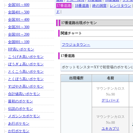
全国501～600
17番道路
|
18番道路
|
終の洞窟
|
レンリタウン
ド
|
全国401～500
全国301～400
17番道路出現ポケモン
全国201～300
関連チャート
全国101～200
全国001～100
フウジョタウン～
HP高いポケモン
17番道路
こうげき高いポケモン
ぼうぎょ高いポケモン
ポケットモンスターXYで初登場のポケモン
とくこう高いポケモン
出現場所
名前
とくぼう高いポケモン
すばやさ高いポケモン
マウンテンカロス
合計値高いポケモン
No.90
デリバード
最初のポケモン
伝説のポケモン
メガシンカポケモン
マウンテンカロス
No.88
あ行ポケモン
ユキカブリ
か行ポケモン