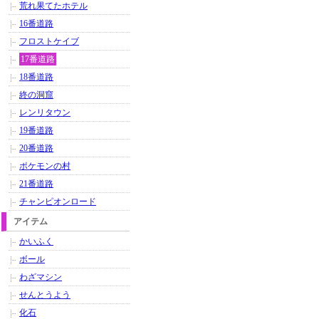
荒れ果てたホテル
16番道路
フロストケイブ
17番道路
18番道路
終の洞窟
レンリタウン
19番道路
20番道路
ポケモンの村
21番道路
チャンピオンロード
アイテム
かいふく
ボール
わざマシン
せんとうよう
化石