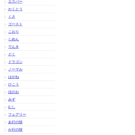
エスパー
かくとう
くさ
ゴースト
こおり
じめん
でんき
どく
ドラゴン
ノーマル
はがね
ひこう
ほのお
みず
むし
フェアリー
あ行の技
か行の技