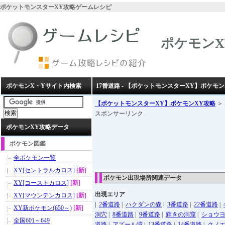
ポケットモンスターXY攻略ゲームレシピ
ポケモンX
ポケモンX・Yサイト内検索
17番道路 - 【ポケットモンスターXY】ポケモン
【ポケットモンスターXY】ポケモンXY攻略
＞
スポンサーリンク
ポケモンXY攻略データ
ポケモン図鑑
全ポケモン一覧
XY[セントラルカロス]
[新]
ポケモン出現場所関連データ
XY[コーストカロス]
[新]
出現エリア
XY[マウンテンカロス]
[新]
|
2番道路
|
ハクダンの森
|
3番道路
|
22番道路
|
XY新ポケモン(650～)
[新]
洞穴
|
8番道路
|
9番道路
|
輝きの洞窟
|
ショウ
全国601～649
道路
|
アズール湾
|
13番道路
|
14番道路
|
クノ