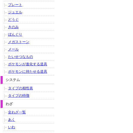
プレート
ジュエル
どうぐ
きのみ
ぼんぐり
メガストーン
メール
たいせつなもの
ポケモンが進化する道具
ポケモンに持たせる道具
システム
タイプの相性表
タイプの特徴
わざ
全わざ一覧
あく
いわ