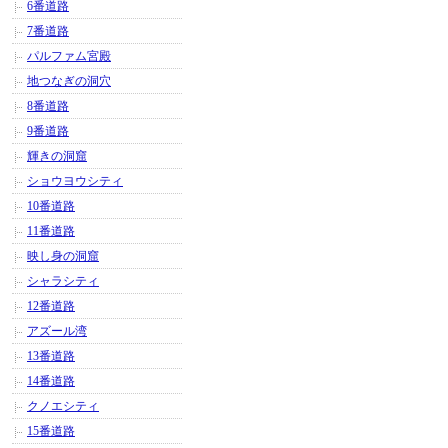
6番道路
7番道路
パルファム宮殿
地つなぎの洞穴
8番道路
9番道路
輝きの洞窟
ショウヨウシティ
10番道路
11番道路
映し身の洞窟
シャラシティ
12番道路
アズール湾
13番道路
14番道路
クノエシティ
15番道路