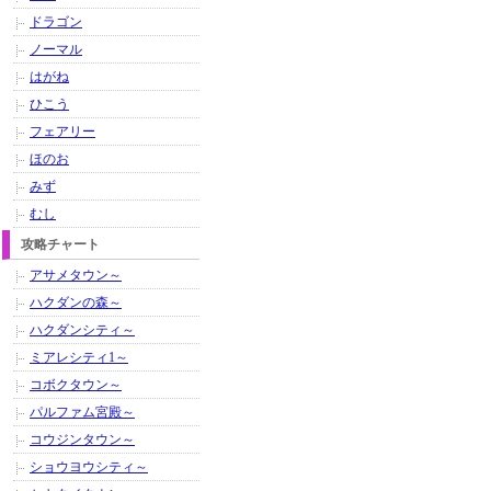
ドラゴン
ノーマル
はがね
ひこう
フェアリー
ほのお
みず
むし
攻略チャート
アサメタウン～
ハクダンの森～
ハクダンシティ～
ミアレシティ1～
コボクタウン～
パルファム宮殿～
コウジンタウン～
ショウヨウシティ～