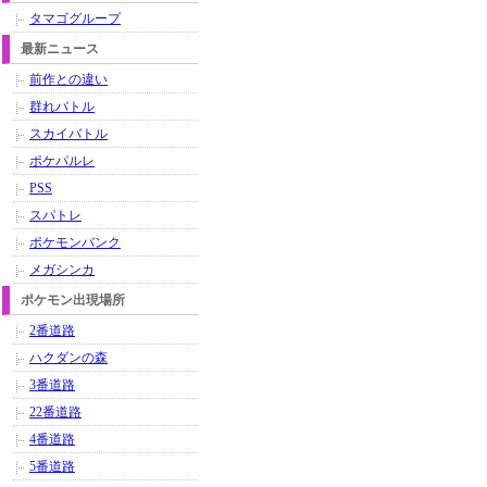
タマゴグループ
最新ニュース
前作との違い
群れバトル
スカイバトル
ポケパルレ
PSS
スパトレ
ポケモンバンク
メガシンカ
ポケモン出現場所
2番道路
ハクダンの森
3番道路
22番道路
4番道路
5番道路