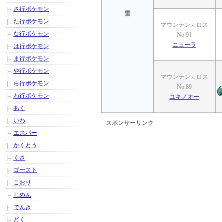
さ行ポケモン
雪
た行ポケモン
マウンテンカロス
な行ポケモン
No.91
ニューラ
は行ポケモン
ま行ポケモン
や行ポケモン
マウンテンカロス
ら行ポケモン
No.89
わ行ポケモン
ユキノオー
あく
いわ
スポンサーリンク
エスパー
かくとう
くさ
ゴースト
こおり
じめん
でんき
どく