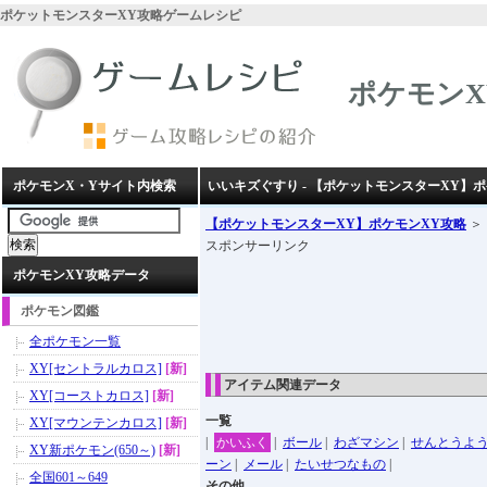
ポケットモンスターXY攻略ゲームレシピ
ポケモンX
ポケモンX・Yサイト内検索
いいキズぐすり - 【ポケットモンスターXY】ポ
【ポケットモンスターXY】ポケモンXY攻略
＞
スポンサーリンク
ポケモンXY攻略データ
ポケモン図鑑
全ポケモン一覧
XY[セントラルカロス]
[新]
アイテム関連データ
XY[コーストカロス]
[新]
一覧
XY[マウンテンカロス]
[新]
|
かいふく
|
ボール
|
わざマシン
|
せんとうよ
XY新ポケモン(650～)
[新]
ーン
|
メール
|
たいせつなもの
|
全国601～649
その他