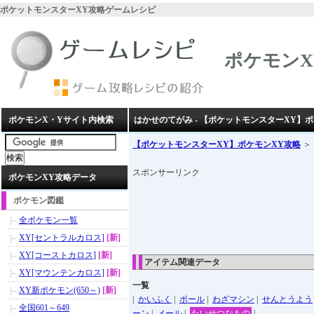
ポケットモンスターXY攻略ゲームレシピ
ポケモンX
ポケモンX・Yサイト内検索
はかせのてがみ - 【ポケットモンスターXY】ポ
【ポケットモンスターXY】ポケモンXY攻略
＞
スポンサーリンク
ポケモンXY攻略データ
ポケモン図鑑
全ポケモン一覧
XY[セントラルカロス]
[新]
XY[コーストカロス]
[新]
アイテム関連データ
XY[マウンテンカロス]
[新]
一覧
XY新ポケモン(650～)
[新]
|
かいふく
|
ボール
|
わざマシン
|
せんとうよう
全国601～649
ーン
|
メール
|
たいせつなもの
|