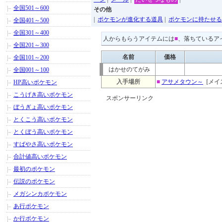
全国501～600
その他
|
ポケモンが進化する道具
|
ポケモンに持たせる
全国401～500
全国301～400
人からもらうアイテムには
■
、落ちているア
全国201～300
名前
価格
全国101～200
はかせのてがみ
全国001～100
入手場所
■
アサメタウン～
[メイ
HP高いポケモン
こうげき高いポケモン
スポンサーリンク
ぼうぎょ高いポケモン
とくこう高いポケモン
とくぼう高いポケモン
すばやさ高いポケモン
合計値高いポケモン
最初のポケモン
伝説のポケモン
メガシンカポケモン
あ行ポケモン
か行ポケモン