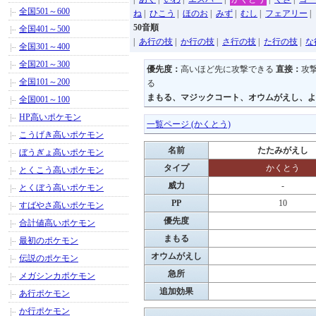
全国501～600
ね
|
ひこう
|
ほのお
|
みず
|
むし
|
フェアリー
|
50音順
全国401～500
|
あ行の技
|
か行の技
|
さ行の技
|
た行の技
|
な
全国301～400
全国201～300
優先度：
高いほど先に攻撃できる
直接：
攻
全国101～200
る
まもる、マジックコート、オウムがえし、よ
全国001～100
HP高いポケモン
一覧ページ (かくとう)
こうげき高いポケモン
名前
たたみがえし
ぼうぎょ高いポケモン
タイプ
かくとう
とくこう高いポケモン
威力
-
とくぼう高いポケモン
PP
10
すばやさ高いポケモン
優先度
合計値高いポケモン
まもる
最初のポケモン
オウムがえし
伝説のポケモン
急所
メガシンカポケモン
追加効果
あ行ポケモン
か行ポケモン