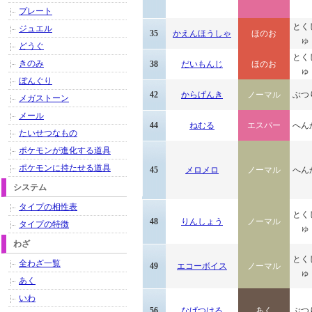
プレート
とく
ジュエル
35
かえんほうしゃ
ほのお
ゅ
どうぐ
とく
きのみ
38
だいもんじ
ほのお
ゅ
ぼんぐり
42
からげんき
ノーマル
ぶつ
メガストーン
メール
44
ねむる
エスパー
へん
たいせつなもの
ポケモンが進化する道具
ポケモンに持たせる道具
45
メロメロ
ノーマル
へん
システム
タイプの相性表
とく
48
りんしょう
ノーマル
タイプの特徴
ゅ
わざ
とく
全わざ一覧
49
エコーボイス
ノーマル
ゅ
あく
いわ
56
なげつける
あく
ぶつ