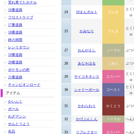
荒れ果てたホテル
とく
16番道路
24
10まんボルト
でんき
ゅ
フロストケイブ
17番道路
とく
25
かみなり
でんき
18番道路
ゅ
終の洞窟
レンリタウン
27
おんがえし
ノーマル
ぶつ
19番道路
20番道路
28
あなをほる
じめん
ぶつ
ポケモンの村
とく
29
サイコキネシス
エスパー
21番道路
ゅ
チャンピオンロード
とく
30
シャドーボール
ゴースト
ゅ
アイテム
かいふく
31
かわらわり
かくとう
ぶつ
ボール
わざマシン
32
かげぶんしん
ノーマル
へん
せんとうよう
化石
33
リフレクター
エスパー
へん