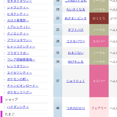
16
このゆびとまれ
ノーマル
へん
セキタイタウン～
シャラシティ～
19
ちいさくなる
ノーマル
へん
ヒヨクシティ～
22
めざましビンタ
かくとう
ぶつ
カロス発電所～
ミアレシティ2～
25
ギフトパス
ノーマル
へん
クノエシティ～
フウジョタウン～
28
コスモパワー
エスパー
へん
ヒャッコクシティ～
31
おまじない
ノーマル
へん
フラダリラボ～
フレア団秘密基地～
34
ゆびをふる
ノーマル
へん
レンリタウン～
エイセツシティ～
ポケモンの村～
37
じゅうりょく
エスパー
へん
チャンピオンロード～
ポケモンリーグ～
ショップ
ハクダンシティ
40
つきのひかり
フェアリー
へん
たまご