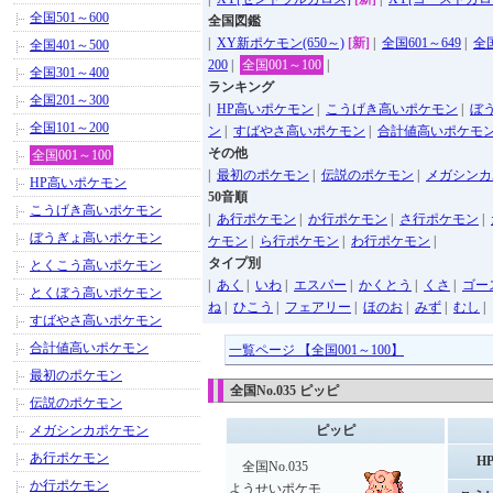
全国501～600
全国図鑑
|
XY新ポケモン(650～)
[新]
|
全国601～649
|
全国
全国401～500
200
|
全国001～100
|
全国301～400
ランキング
全国201～300
|
HP高いポケモン
|
こうげき高いポケモン
|
ぼ
全国101～200
ン
|
すばやさ高いポケモン
|
合計値高いポケモ
その他
全国001～100
|
最初のポケモン
|
伝説のポケモン
|
メガシンカ
HP高いポケモン
50音順
こうげき高いポケモン
|
あ行ポケモン
|
か行ポケモン
|
さ行ポケモン
|
ぼうぎょ高いポケモン
ケモン
|
ら行ポケモン
|
わ行ポケモン
|
タイプ別
とくこう高いポケモン
|
あく
|
いわ
|
エスパー
|
かくとう
|
くさ
|
ゴー
とくぼう高いポケモン
ね
|
ひこう
|
フェアリー
|
ほのお
|
みず
|
むし
|
すばやさ高いポケモン
合計値高いポケモン
一覧ページ 【全国001～100】
最初のポケモン
全国No.035 ピッピ
伝説のポケモン
メガシンカポケモン
ピッピ
あ行ポケモン
H
全国No.035
か行ポケモン
ようせいポケモ