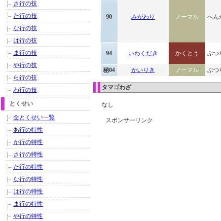
さ行の技
た行の技
90
みがわり
ノーマル
へん
な行の技
は行の技
ま行の技
94
いわくだき
かくとう
ぶつ
や行の技
秘04
かいりき
ノーマル
ぶつ
ら行の技
タマゴわざ
わ行の技
とくせい
なし
全とくせい一覧
スポンサーリンク
あ行の特性
か行の特性
さ行の特性
た行の特性
な行の特性
は行の特性
ま行の特性
や行の特性