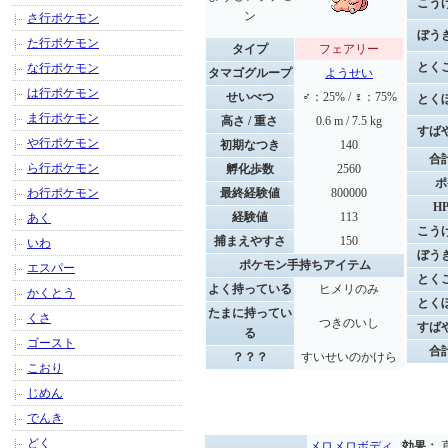
こう
ン
さ行ポケモン
ぼう
た行ポケモン
タイプ
フェアリー
とく
な行ポケモン
タマゴグループ
ようせい
は行ポケモン
せいべつ
♂：25% / ♀：75%
とく
ま行ポケモン
高さ / 重さ
0.6 m / 7.5 kg
すば
や行ポケモン
初期なつき
140
合
ら行ポケモン
孵化歩数
2560
ポ
わ行ポケモン
最終経験値
800000
H
経験値
113
あく
こう
捕まえやすさ
150
いわ
ぼう
ポケモン手持ちアイテム
エスパー
とく
よく持っている
ヒメリのみ
かくとう
とく
たまに持ってい
くさ
つきのいし
すば
る
ゴースト
合
？？？
すいせいのかけら
こおり
じめん
でんき
どく
メロメロボディ
効果：