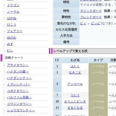
特性
でメロメロ状態にする 
ドラゴン
特性
マジックガード
効果：
ノーマル
夢特性
フレンドガード
効果：
はがね
進化のながれ
ピィ
→
ピッピ
(なつき) 
ひこう
カロス出現場所
フェアリー
入手方法
ほのお
備考
みず
むし
レベルアップで覚える技
攻略チャート
LV
わざ名
タイプ
分
アサメタウン～
1
はたく
ノーマル
ぶつ
ハクダンの森～
1
なきごえ
ノーマル
へん
ハクダンシティ～
4
アンコール
ノーマル
へん
ミアレシティ1～
コボクタウン～
7
うたう
ノーマル
へん
パルファム宮殿～
10
おうふくビンタ
ノーマル
ぶつ
コウジンタウン～
13
まるくなる
ノーマル
へん
ショウヨウシティ～