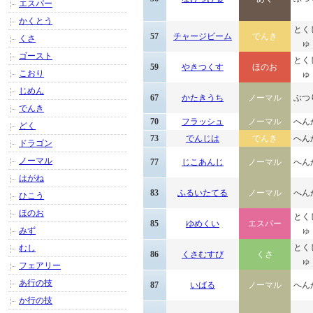
エスパー
かくとう
とく
57
チャージビーム
でんき
くさ
ゅ
ゴースト
とく
59
やきつくす
ほのお
こおり
ゅ
じめん
67
かたきうち
ノーマル
ぶつ
でんき
70
フラッシュ
ノーマル
へん
どく
73
でんじは
でんき
へん
ドラゴン
ノーマル
77
じこあんじ
ノーマル
へん
はがね
83
ふるいたてる
ノーマル
へん
ひこう
ほのお
とく
85
ゆめくい
エスパー
みず
ゅ
とく
むし
86
くさむすび
くさ
ゅ
フェアリー
あ行の技
87
いばる
ノーマル
へん
か行の技