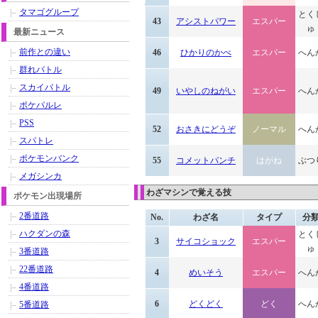
タマゴグループ
とく
43
アシストパワー
エスパー
ゅ
最新ニュース
前作との違い
46
ひかりのかべ
エスパー
へん
群れバトル
スカイバトル
49
いやしのねがい
エスパー
へん
ポケパルレ
PSS
52
おさきにどうぞ
ノーマル
へん
スパトレ
ポケモンバンク
55
コメットパンチ
はがね
ぶつ
メガシンカ
わざマシンで覚える技
ポケモン出現場所
2番道路
No.
わざ名
タイプ
分
ハクダンの森
とく
3
サイコショック
エスパー
ゅ
3番道路
22番道路
4
めいそう
エスパー
へん
4番道路
6
どくどく
どく
へん
5番道路