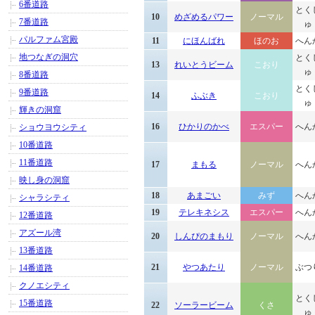
6番道路
とく
10
めざめるパワー
ノーマル
7番道路
ゅ
パルファム宮殿
11
にほんばれ
ほのお
へん
地つなぎの洞穴
とく
13
れいとうビーム
こおり
ゅ
8番道路
とく
9番道路
14
ふぶき
こおり
ゅ
輝きの洞窟
16
ひかりのかべ
エスパー
へん
ショウヨウシティ
10番道路
11番道路
17
まもる
ノーマル
へん
映し身の洞窟
18
あまごい
みず
へん
シャラシティ
19
テレキネシス
エスパー
へん
12番道路
アズール湾
20
しんぴのまもり
ノーマル
へん
13番道路
21
やつあたり
ノーマル
ぶつ
14番道路
クノエシティ
とく
15番道路
22
ソーラービーム
くさ
ゅ