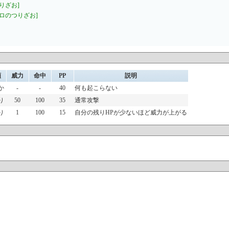
りざお]
ボロのつりざお]
類
威力
命中
PP
説明
か
-
-
40
何も起こらない
り
50
100
35
通常攻撃
り
1
100
15
自分の残りHPが少ないほど威力が上がる