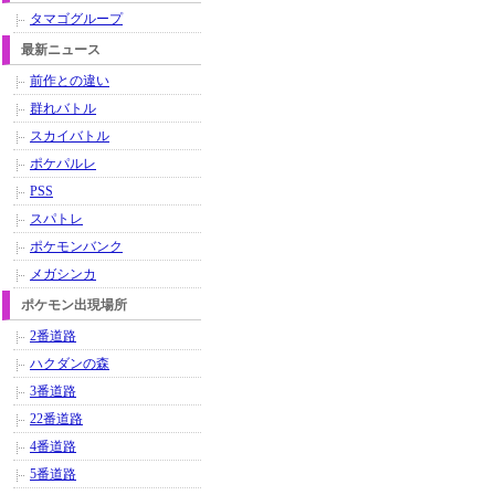
タマゴグループ
最新ニュース
前作との違い
群れバトル
スカイバトル
ポケパルレ
PSS
スパトレ
ポケモンバンク
メガシンカ
ポケモン出現場所
2番道路
ハクダンの森
3番道路
22番道路
4番道路
5番道路