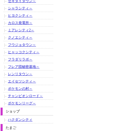
セキタイタウン～
シャラシティ～
ヒヨクシティ～
カロス発電所～
ミアレシティ2～
クノエシティ～
フウジョタウン～
ヒャッコクシティ～
フラダリラボ～
フレア団秘密基地～
レンリタウン～
エイセツシティ～
ポケモンの村～
チャンピオンロード～
ポケモンリーグ～
ショップ
ハクダンシティ
たまご