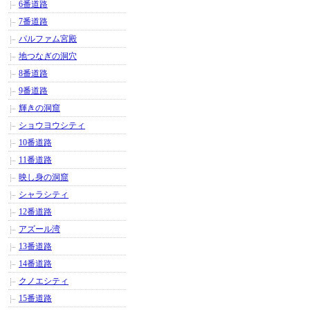
6番道路
7番道路
パルファム宮殿
地つなぎの洞穴
8番道路
9番道路
輝きの洞窟
ショウヨウシティ
10番道路
11番道路
映し身の洞窟
シャラシティ
12番道路
アズール湾
13番道路
14番道路
クノエシティ
15番道路