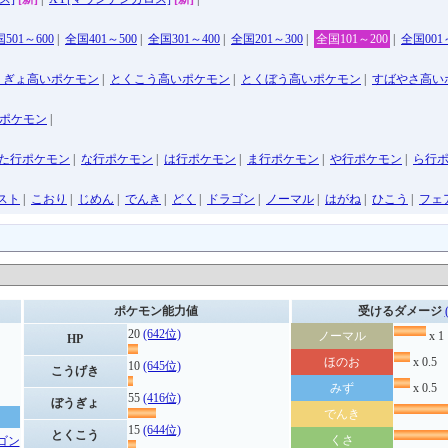
501～600
|
全国401～500
|
全国301～400
|
全国201～300
|
全国101～200
|
全国001
うぎょ高いポケモン
|
とくこう高いポケモン
|
とくぼう高いポケモン
|
すばやさ高い
ポケモン
|
た行ポケモン
|
な行ポケモン
|
は行ポケモン
|
ま行ポケモン
|
や行ポケモン
|
ら行
スト
|
こおり
|
じめん
|
でんき
|
どく
|
ドラゴン
|
ノーマル
|
はがね
|
ひこう
|
フェ
ポケモン能力値
受けるダメージ
20
(642位)
ノーマル
x 1
HP
ほのお
x 0.5
10
(645位)
こうげき
みず
x 0.5
55
(416位)
ぼうぎょ
でんき
15
(644位)
とくこう
くさ
ゴン