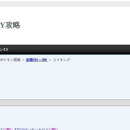
Y攻略
ンXY
 ポケモン図鑑 ＞
全国101～200
＞ コイキング
ス]
[新]
|
XY[マウンテンカロス]
[新]
|