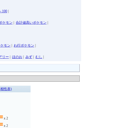
～100
|
ポケモン
|
合計値高いポケモン
|
ポケモン
|
わ行ポケモン
|
アリー
|
ほのお
|
みず
|
むし
|
(相性表)
x 2
x 2