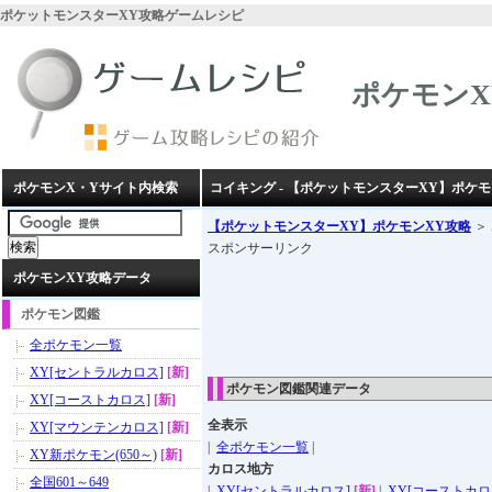
ポケットモンスターXY攻略ゲームレシピ
ポケモンX
ポケモンX・Yサイト内検索
コイキング - 【ポケットモンスターXY】ポケモ
【ポケットモンスターXY】ポケモンXY攻略
＞
スポンサーリンク
ポケモンXY攻略データ
ポケモン図鑑
全ポケモン一覧
XY[セントラルカロス]
[新]
ポケモン図鑑関連データ
XY[コーストカロス]
[新]
全表示
XY[マウンテンカロス]
[新]
|
全ポケモン一覧
|
XY新ポケモン(650～)
[新]
カロス地方
全国601～649
|
XY[セントラルカロス]
[新]
|
XY[コーストカロ