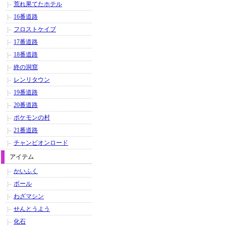
荒れ果てたホテル
16番道路
フロストケイブ
17番道路
18番道路
終の洞窟
レンリタウン
19番道路
20番道路
ポケモンの村
21番道路
チャンピオンロード
アイテム
かいふく
ボール
わざマシン
せんとうよう
化石