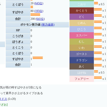
20
(645位)
%
こおり
x 0.5
とくぼう
かくとう
x 1
80
(195位)
すばやさ
どく
x 1
合計
200
(641位)
じめん
x 1
ポケモン努力値
(努力値表)
ひこう
x 1
HP
0
エスパー
x 1
こうげき
0
むし
x 1
ぼうぎょ
0
とくこう
0
いわ
x 1
とくぼう
0
ゴースト
x 1
すばやさ
1
ドラゴン
x 1
合計
1
あく
x 1
はがね
x 0.5
フェアリー
x 1
気が雨の時すばやさが2倍になる
って素早さが上がるタイプがある
ラドス
(Lv20)
りざお]