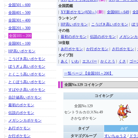
全国501～600
全国図鑑
|
XY新ポケモン(650～)
[新]
|
全国601～649
|
全国
全国401～500
ランキング
全国301～400
|
HP高いポケモン
|
こうげき高いポケモン
|
ぼ
全国201～300
その他
全国101～200
|
最初のポケモン
|
伝説のポケモン
|
メガシンカ
50音順
全国001～100
|
あ行ポケモン
|
か行ポケモン
|
さ行ポケモン
|
HP高いポケモン
タイプ別
こうげき高いポケモン
|
あく
|
いわ
|
エスパー
|
かくとう
|
くさ
|
ゴー
ぼうぎょ高いポケモン
一覧ページ 【全国101～200】
とくこう高いポケモン
とくぼう高いポケモン
全国No.129 コイキング
すばやさ高いポケモン
コイキング
合計値高いポケモン
最初のポケモン
全国No.129
セントラルカロスNo.49
伝説のポケモン
さかなポケモン
メガシンカポケモン
あ行ポケモン
タイプ
みず
か行ポケモン
タマゴグループ
すいちゅう２
/
ドラ