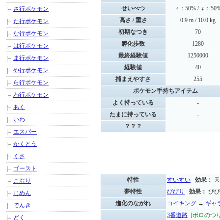
せいべつ
♂：50% / ♀：50
さ行ポケモン
高さ / 重さ
0.9 m / 10.0 kg
た行ポケモン
初期なつき
70
な行ポケモン
孵化歩数
1280
は行ポケモン
最終経験値
1250000
ま行ポケモン
経験値
40
や行ポケモン
捕まえやすさ
255
ら行ポケモン
ポケモン手持ちアイテム
わ行ポケモン
よく持っている
-
あく
たまに持っている
-
いわ
？？？
-
エスパー
かくとう
くさ
ゴースト
特性
すいすい
効果：
天
こおり
夢特性
びびり
効果：
びび
じめん
進化のながれ
コイキング
→
ギャ
でんき
3番道路
[ボロのつ
どく