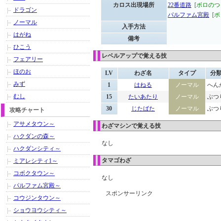
カロス出現場所
22番道路
[ボロのつ
ドラゴン
パルファム宮殿
[
ノーマル
入手方法
はがね
備考
ひこう
レベルアップで覚える技
フェアリー
ほのお
LV
わざ名
タイプ
分
みず
1
はねる
ノーマル
へん
むし
15
たいあたり
ノーマル
ぶつ
30
じたばた
ノーマル
ぶつ
攻略チャート
アサメタウン～
わざマシンで覚える技
ハクダンの森～
なし
ハクダンシティ～
タマゴわざ
ミアレシティ1～
コボクタウン～
なし
パルファム宮殿～
スポンサーリンク
コウジンタウン～
ショウヨウシティ～