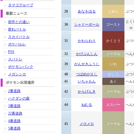
タマゴグループ
28
あなをほる
じめん
ぶつ
最新ニュース
とく
前作との違い
30
シャドーボール
ゴースト
ゅ
群れバトル
スカイバトル
31
かわらわり
かくとう
ぶつ
ポケパルレ
PSS
32
かげぶんしん
ノーマル
へん
スパトレ
39
がんせきふうじ
いわ
ぶつ
ポケモンバンク
メガシンカ
40
つばめがえし
ひこう
ぶつ
41
いちゃもん
あく
へん
ポケモン出現場所
2番道路
42
からげんき
ノーマル
ぶつ
ハクダンの森
44
ねむる
エスパー
へん
3番道路
22番道路
4番道路
45
メロメロ
ノーマル
へん
5番道路