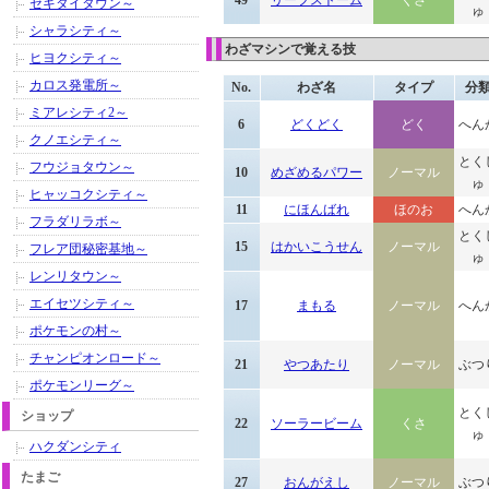
49
リーフストーム
くさ
セキタイタウン～
ゅ
シャラシティ～
わざマシンで覚える技
ヒヨクシティ～
カロス発電所～
No.
わざ名
タイプ
分
ミアレシティ2～
6
どくどく
どく
へん
クノエシティ～
とく
フウジョタウン～
10
めざめるパワー
ノーマル
ゅ
ヒャッコクシティ～
11
にほんばれ
ほのお
へん
フラダリラボ～
とく
15
はかいこうせん
ノーマル
フレア団秘密基地～
ゅ
レンリタウン～
エイセツシティ～
17
まもる
ノーマル
へん
ポケモンの村～
チャンピオンロード～
21
やつあたり
ノーマル
ぶつ
ポケモンリーグ～
とく
ショップ
22
ソーラービーム
くさ
ゅ
ハクダンシティ
たまご
27
おんがえし
ノーマル
ぶつ