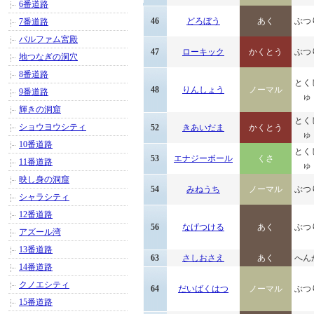
6番道路
46
どろぼう
あく
ぶつ
7番道路
パルファム宮殿
47
ローキック
かくとう
ぶつ
地つなぎの洞穴
8番道路
とく
48
りんしょう
ノーマル
9番道路
ゅ
輝きの洞窟
とく
ショウヨウシティ
52
きあいだま
かくとう
ゅ
10番道路
とく
53
エナジーボール
くさ
11番道路
ゅ
映し身の洞窟
54
みねうち
ノーマル
ぶつ
シャラシティ
12番道路
56
なげつける
あく
ぶつ
アズール湾
13番道路
63
さしおさえ
あく
へん
14番道路
クノエシティ
64
だいばくはつ
ノーマル
ぶつ
15番道路