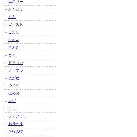
エスパー
かくとう
くさ
ゴースト
こおり
じめん
でんき
どく
ドラゴン
ノーマル
はがね
ひこう
ほのお
みず
むし
フェアリー
あ行の技
か行の技