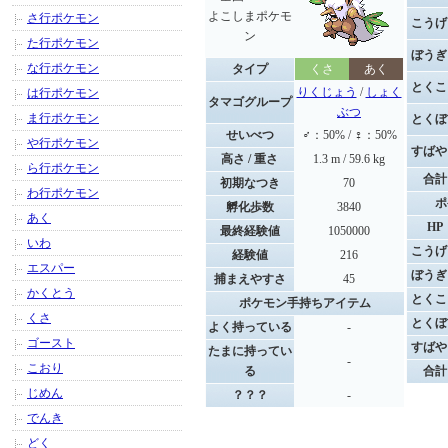
よこしまポケモ
さ行ポケモン
こうげ
ン
た行ポケモン
ぼうぎ
な行ポケモン
タイプ
くさ
あく
とくこ
りくじょう
/
しょく
は行ポケモン
タマゴグループ
ぶつ
ま行ポケモン
とくぼ
せいべつ
♂：50% / ♀：50%
や行ポケモン
すばや
高さ / 重さ
1.3 m / 59.6 kg
ら行ポケモン
合計
初期なつき
70
わ行ポケモン
ポ
孵化歩数
3840
あく
HP
最終経験値
1050000
いわ
こうげ
経験値
216
エスパー
ぼうぎ
捕まえやすさ
45
かくとう
とくこ
ポケモン手持ちアイテム
くさ
とくぼ
よく持っている
-
ゴースト
すばや
たまに持ってい
-
こおり
る
合計
じめん
？？？
-
でんき
どく