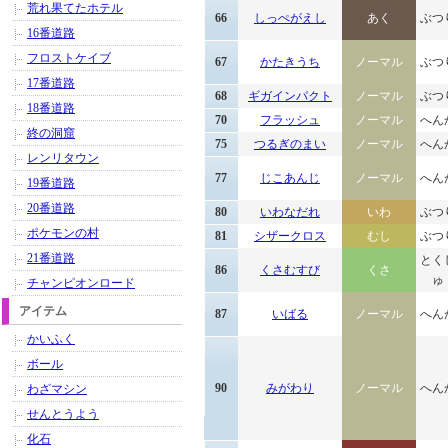
荒れ果てたホテル
66
しっぺがえし
あく
ぶつ
16番道路
フロストケイブ
67
かたきうち
ノーマル
ぶつ
17番道路
68
ギガインパクト
ノーマル
ぶつ
18番道路
70
フラッシュ
ノーマル
へん
終の洞窟
75
つるぎのまい
ノーマル
へん
レンリタウン
77
じこあんじ
ノーマル
へん
19番道路
20番道路
80
いわなだれ
いわ
ぶつ
ポケモンの村
81
シザークロス
むし
ぶつ
21番道路
とく
86
くさむすび
くさ
ゅ
チャンピオンロード
アイテム
87
いばる
ノーマル
へん
かいふく
ボール
90
みがわり
ノーマル
へん
わざマシン
せんとうよう
化石