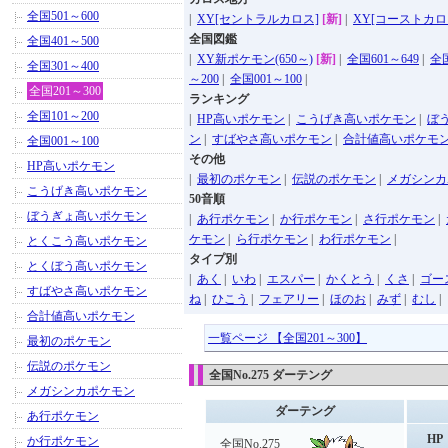
全国501～600
|
XY[セントラルカロス]
[新]
|
XY[コーストカロ
全国図鑑
全国401～500
|
XY新ポケモン(650～)
[新]
|
全国601～649
|
全国
全国301～400
～200
|
全国001～100
|
全国201～300
ランキング
全国101～200
|
HP高いポケモン
|
こうげき高いポケモン
|
ぼ
ン
|
すばやさ高いポケモン
|
合計値高いポケモ
全国001～100
その他
HP高いポケモン
|
最初のポケモン
|
伝説のポケモン
|
メガシンカ
こうげき高いポケモン
50音順
ぼうぎょ高いポケモン
|
あ行ポケモン
|
か行ポケモン
|
さ行ポケモン
|
ケモン
|
ら行ポケモン
|
わ行ポケモン
|
とくこう高いポケモン
タイプ別
とくぼう高いポケモン
|
あく
|
いわ
|
エスパー
|
かくとう
|
くさ
|
ゴー
すばやさ高いポケモン
ね
|
ひこう
|
フェアリー
|
ほのお
|
みず
|
むし
|
合計値高いポケモン
一覧ページ 【全国201～300】
最初のポケモン
伝説のポケモン
全国No.275 ダーテング
メガシンカポケモン
ダーテング
あ行ポケモン
HP
か行ポケモン
全国No.275