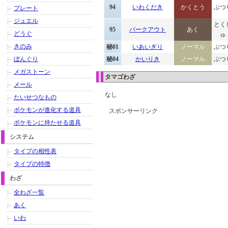
94
いわくだき
かくとう
ぶつ
プレート
ジュエル
とく
95
バークアウト
あく
どうぐ
ゅ
きのみ
秘01
いあいぎり
ノーマル
ぶつ
ぼんぐり
秘04
かいりき
ノーマル
ぶつ
メガストーン
タマゴわざ
メール
なし
たいせつなもの
ポケモンが進化する道具
スポンサーリンク
ポケモンに持たせる道具
システム
タイプの相性表
タイプの特徴
わざ
全わざ一覧
あく
いわ