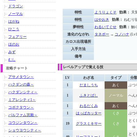
ドラゴン
特性
ようりょくそ
効果：
天
ノーマル
特性
はやおき
効果：
ねむり
はがね
夢特性
わるいてぐせ
効果：
触
ひこう
進化のながれ
タネボー
→
コノハナ
(Lv
フェアリー
カロス出現場所
ほのお
入手方法
みず
備考
むし
レベルアップで覚える技
攻略チャート
アサメタウン～
LV
わざ名
タイプ
分
ハクダンの森～
1
だましうち
あく
ぶつ
ハクダンシティ～
1
ふきとばし
ノーマル
へん
ミアレシティ1～
1
わるだくみ
あく
へん
コボクタウン～
1
はっぱカッター
くさ
ぶつ
パルファム宮殿～
とく
コウジンタウン～
19
グラスミキサー
くさ
ゅ
ショウヨウシティ～
とく