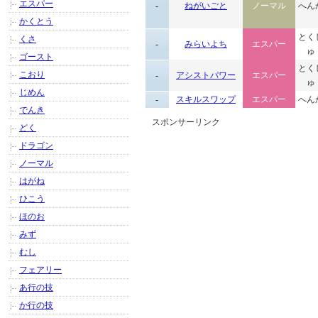
エスパー
-
ねがいごと
ノーマル
へん
かくとう
とく
くさ
-
みらいよち
エスパー
ゅ
ゴースト
とく
こおり
-
アシストパワー
エスパー
ゅ
じめん
-
スキルスワップ
エスパー
へん
でんき
スポンサーリンク
どく
ドラゴン
ノーマル
はがね
ひこう
ほのお
みず
むし
フェアリー
あ行の技
か行の技