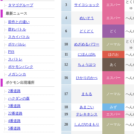
とく
3
サイコショック
エスパー
タマゴグループ
ゅ
最新ニュース
4
めいそう
エスパー
へん
前作との違い
群れバトル
6
どくどく
どく
へん
スカイバトル
とく
ポケパルレ
10
めざめるパワー
ノーマル
ゅ
PSS
11
にほんばれ
ほのお
へん
スパトレ
12
ちょうはつ
あく
へん
ポケモンバンク
メガシンカ
16
ひかりのかべ
エスパー
へん
ポケモン出現場所
2番道路
17
まもる
ノーマル
へん
ハクダンの森
3番道路
18
あまごい
みず
へん
22番道路
19
テレキネシス
エスパー
へん
4番道路
20
しんぴのまもり
ノーマル
へん
5番道路