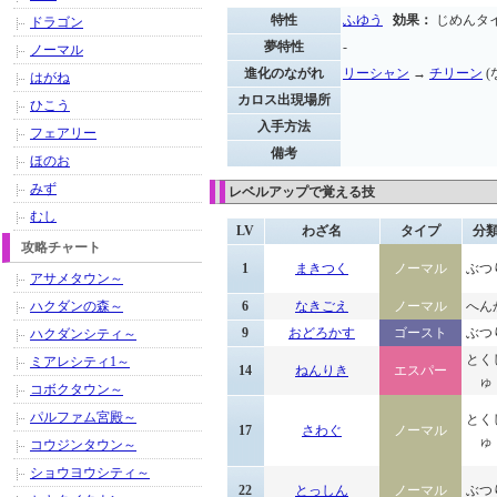
特性
ふゆう
効果：
じめんタ
ドラゴン
夢特性
-
ノーマル
進化のながれ
リーシャン
→
チリーン
(
はがね
カロス出現場所
ひこう
入手方法
フェアリー
備考
ほのお
みず
レベルアップで覚える技
むし
LV
わざ名
タイプ
分
攻略チャート
1
まきつく
ノーマル
ぶつ
アサメタウン～
ハクダンの森～
6
なきごえ
ノーマル
へん
9
おどろかす
ゴースト
ぶつ
ハクダンシティ～
とく
ミアレシティ1～
14
ねんりき
エスパー
ゅ
コボクタウン～
パルファム宮殿～
とく
17
さわぐ
ノーマル
ゅ
コウジンタウン～
ショウヨウシティ～
22
とっしん
ノーマル
ぶつ