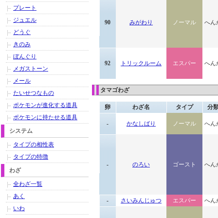
プレート
ジュエル
90
みがわり
ノーマル
へん
どうぐ
きのみ
ぼんぐり
92
トリックルーム
エスパー
へん
メガストーン
メール
タマゴわざ
たいせつなもの
ポケモンが進化する道具
卵
わざ名
タイプ
分
ポケモンに持たせる道具
-
かなしばり
ノーマル
へん
システム
タイプの相性表
タイプの特徴
-
のろい
ゴースト
へん
わざ
全わざ一覧
あく
-
さいみんじゅつ
エスパー
へん
いわ