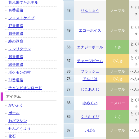
荒れ果てたホテル
とく
16番道路
48
りんしょう
ノーマル
ゅ
フロストケイブ
17番道路
とく
49
エコーボイス
ノーマル
18番道路
ゅ
終の洞窟
とく
53
エナジーボール
くさ
レンリタウン
ゅ
19番道路
とく
57
チャージビーム
でんき
ゅ
20番道路
70
フラッシュ
ノーマル
へん
ポケモンの村
73
でんじは
でんき
へん
21番道路
チャンピオンロード
77
じこあんじ
ノーマル
へん
アイテム
とく
85
ゆめくい
エスパー
かいふく
ゅ
ボール
とく
86
くさむすび
くさ
ゅ
わざマシン
せんとうよう
87
いばる
ノーマル
へん
化石