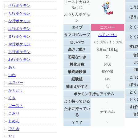
コーストカロス
さ行ポケモン
こう
No.112
た行ポケモン
ふうりんポケモ
ぼう
ン
な行ポケモン
とく
タイプ
エスパー
は行ポケモン
タマゴグループ
ふていけい
ま行ポケモン
とく
せいべつ
♂：50% / ♀：50%
や行ポケモン
すば
高さ / 重さ
0.6 m / 1.0 kg
ら行ポケモン
合
初期なつき
70
わ行ポケモン
ポ
孵化歩数
6400
あく
H
最終経験値
800000
いわ
こう
経験値
149
エスパー
ぼう
捕まえやすさ
45
かくとう
とく
ポケモン手持ちアイテム
くさ
とく
よく持っている
-
ゴースト
すば
たまに持ってい
ナモのみ
こおり
合
る
じめん
？？？
-
でんき
どく