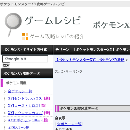
ポケットモンスターXY攻略ゲームレシピ
ポケモンX
ポケモンX・Yサイト内検索
チリーン - 【ポケットモンスターXY】ポケモン
【ポケットモンスターXY】ポケモンXY攻略
＞
スポンサーリンク
ポケモンXY攻略データ
ポケモン図鑑
全ポケモン一覧
XY[セントラルカロス]
[新]
XY[コーストカロス]
[新]
ポケモン図鑑関連データ
XY[マウンテンカロス]
[新]
全表示
XY新ポケモン(650～)
[新]
|
全ポケモン一覧
|
全国601～649
カロス地方