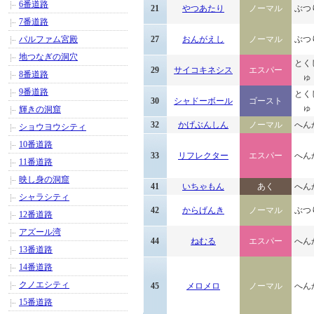
6番道路
21
やつあたり
ノーマル
ぶつ
7番道路
パルファム宮殿
27
おんがえし
ノーマル
ぶつ
地つなぎの洞穴
とく
29
サイコキネシス
エスパー
8番道路
ゅ
9番道路
とく
30
シャドーボール
ゴースト
ゅ
輝きの洞窟
32
かげぶんしん
ノーマル
へん
ショウヨウシティ
10番道路
33
リフレクター
エスパー
へん
11番道路
映し身の洞窟
41
いちゃもん
あく
へん
シャラシティ
42
からげんき
ノーマル
ぶつ
12番道路
アズール湾
44
ねむる
エスパー
へん
13番道路
14番道路
クノエシティ
45
メロメロ
ノーマル
へん
15番道路