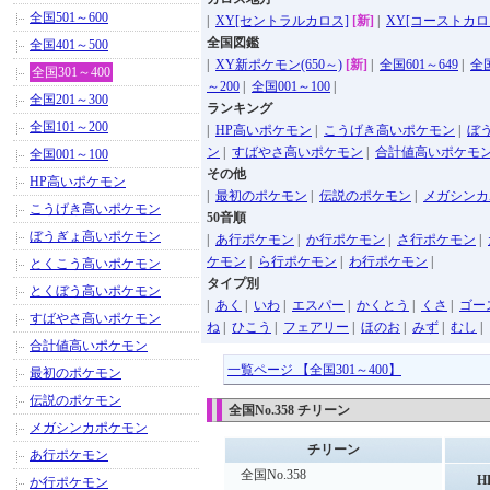
全国501～600
|
XY[セントラルカロス]
[新]
|
XY[コーストカロ
全国図鑑
全国401～500
|
XY新ポケモン(650～)
[新]
|
全国601～649
|
全国
全国301～400
～200
|
全国001～100
|
全国201～300
ランキング
全国101～200
|
HP高いポケモン
|
こうげき高いポケモン
|
ぼ
ン
|
すばやさ高いポケモン
|
合計値高いポケモ
全国001～100
その他
HP高いポケモン
|
最初のポケモン
|
伝説のポケモン
|
メガシンカ
こうげき高いポケモン
50音順
ぼうぎょ高いポケモン
|
あ行ポケモン
|
か行ポケモン
|
さ行ポケモン
|
ケモン
|
ら行ポケモン
|
わ行ポケモン
|
とくこう高いポケモン
タイプ別
とくぼう高いポケモン
|
あく
|
いわ
|
エスパー
|
かくとう
|
くさ
|
ゴー
すばやさ高いポケモン
ね
|
ひこう
|
フェアリー
|
ほのお
|
みず
|
むし
|
合計値高いポケモン
一覧ページ 【全国301～400】
最初のポケモン
伝説のポケモン
全国No.358 チリーン
メガシンカポケモン
チリーン
あ行ポケモン
全国No.358
H
か行ポケモン