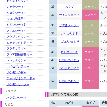
セキタイタウン～
シャラシティ～
25
あくび
ノーマル
へん
とく
ヒヨクシティ～
30
サイコウェーブ
エスパー
ゅ
カロス発電所～
ミアレシティ2～
33
すてみタックル
ノーマル
ぶつ
クノエシティ～
38
いやしのすず
ノーマル
へん
フウジョタウン～
41
しんぴのまもり
ノーマル
へん
ヒャッコクシティ～
フラダリラボ～
とく
46
じんつうりき
エスパー
フレア団秘密基地～
ゅ
49
いやしのはどう
エスパー
へん
レンリタウン～
とく
エイセツシティ～
54
シンクロノイズ
エスパー
ゅ
ポケモンの村～
チャンピオンロード～
57
いやしのねがい
エスパー
へん
ポケモンリーグ～
ショップ
わざマシンで覚える技
ハクダンシティ
No.
わざ名
タイプ
分
たまご