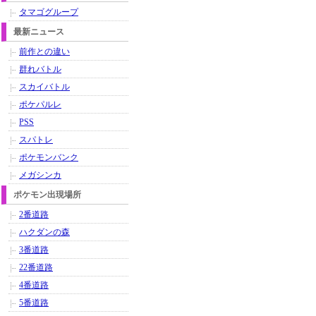
タマゴグループ
最新ニュース
前作との違い
群れバトル
スカイバトル
ポケパルレ
PSS
スパトレ
ポケモンバンク
メガシンカ
ポケモン出現場所
2番道路
ハクダンの森
3番道路
22番道路
4番道路
5番道路