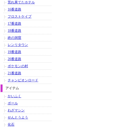
荒れ果てたホテル
16番道路
フロストケイブ
17番道路
18番道路
終の洞窟
レンリタウン
19番道路
20番道路
ポケモンの村
21番道路
チャンピオンロード
アイテム
かいふく
ボール
わざマシン
せんとうよう
化石