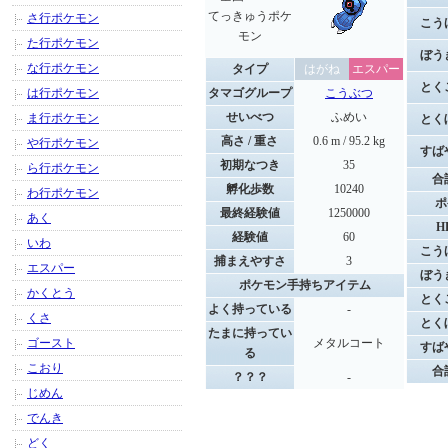
てっきゅうポケ
さ行ポケモン
こう
モン
た行ポケモン
ぼう
な行ポケモン
タイプ
はがね
エスパー
とく
は行ポケモン
タマゴグループ
こうぶつ
せいべつ
ふめい
ま行ポケモン
とく
高さ / 重さ
0.6 m / 95.2 kg
や行ポケモン
すば
初期なつき
35
ら行ポケモン
合
孵化歩数
10240
わ行ポケモン
ポ
最終経験値
1250000
あく
H
経験値
60
いわ
こう
捕まえやすさ
3
エスパー
ぼう
ポケモン手持ちアイテム
かくとう
とく
よく持っている
-
くさ
とく
たまに持ってい
ゴースト
メタルコート
すば
る
こおり
合
？？？
-
じめん
でんき
どく