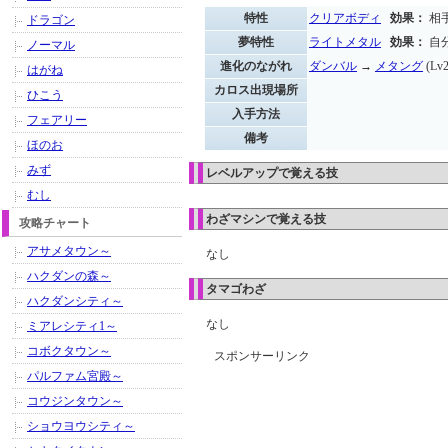
特性
クリアボディ
効果：
相
ドラゴン
夢特性
ライトメタル
効果：
自
ノーマル
進化のながれ
ダンバル
→
メタング
(Lv
はがね
カロス出現場所
ひこう
入手方法
フェアリー
備考
ほのお
みず
レベルアップで覚える技
むし
わざマシンで覚える技
攻略チャート
アサメタウン～
なし
ハクダンの森～
タマゴわざ
ハクダンシティ～
なし
ミアレシティ1～
コボクタウン～
スポンサーリンク
パルファム宮殿～
コウジンタウン～
ショウヨウシティ～