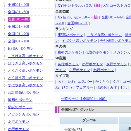
全国501～600
|
XY[セントラルカロス]
[新]
|
XY[コーストカロ
全国図鑑
全国401～500
|
XY新ポケモン(650～)
[新]
|
全国601～649
|
全国
全国301～400
～200
|
全国001～100
|
全国201～300
ランキング
全国101～200
|
HP高いポケモン
|
こうげき高いポケモン
|
ぼ
ン
|
すばやさ高いポケモン
|
合計値高いポケモ
全国001～100
その他
HP高いポケモン
|
最初のポケモン
|
伝説のポケモン
|
メガシンカ
こうげき高いポケモン
50音順
ぼうぎょ高いポケモン
|
あ行ポケモン
|
か行ポケモン
|
さ行ポケモン
|
ケモン
|
ら行ポケモン
|
わ行ポケモン
|
とくこう高いポケモン
タイプ別
とくぼう高いポケモン
|
あく
|
いわ
|
エスパー
|
かくとう
|
くさ
|
ゴー
すばやさ高いポケモン
ね
|
ひこう
|
フェアリー
|
ほのお
|
みず
|
むし
|
合計値高いポケモン
一覧ページ 【全国301～400】
最初のポケモン
伝説のポケモン
全国No.374 ダンバル
メガシンカポケモン
ダンバル
あ行ポケモン
H
か行ポケモン
全国No.374