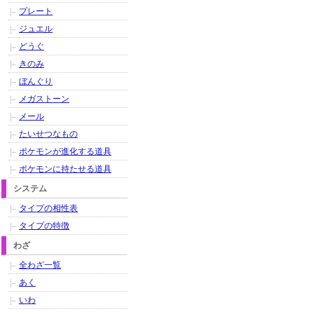
プレート
ジュエル
どうぐ
きのみ
ぼんぐり
メガストーン
メール
たいせつなもの
ポケモンが進化する道具
ポケモンに持たせる道具
システム
タイプの相性表
タイプの特徴
わざ
全わざ一覧
あく
いわ