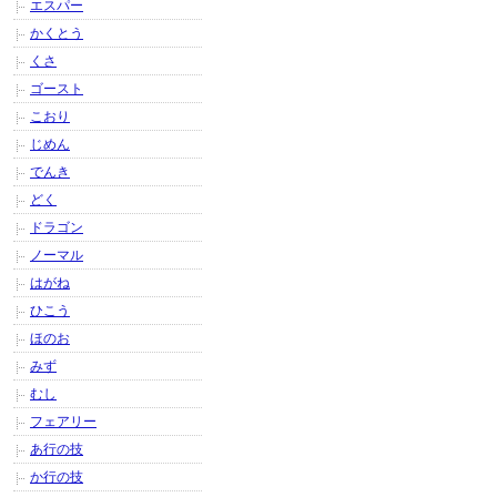
エスパー
かくとう
くさ
ゴースト
こおり
じめん
でんき
どく
ドラゴン
ノーマル
はがね
ひこう
ほのお
みず
むし
フェアリー
あ行の技
か行の技