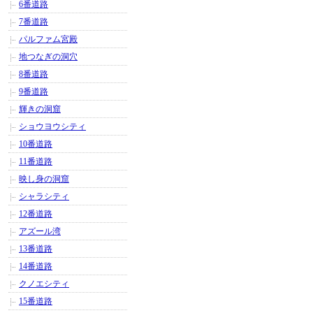
6番道路
7番道路
パルファム宮殿
地つなぎの洞穴
8番道路
9番道路
輝きの洞窟
ショウヨウシティ
10番道路
11番道路
映し身の洞窟
シャラシティ
12番道路
アズール湾
13番道路
14番道路
クノエシティ
15番道路