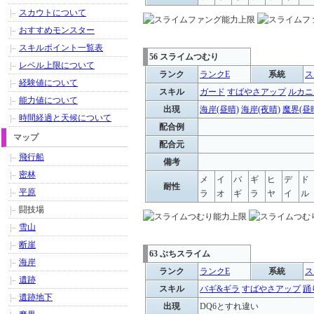
スカウトについて
おすすめモンスター
スキルポイント一覧表
56 スライムつむり
レベル上限について
ランク
ランクE
系統
ス
経験値について
スキル
ガード
すばやさアップ
ルカニ
能力値について
出現
海岸(昼晴)
海岸(夜晴)
魔界(昼
時間経過と天候について
配合例
マップ
配合元
飛行船
備考
密林
メ
イ
バ
ギ
ヒ
デ
ド
耐性
平原
ラ
オ
ギ
ラ
ヤ
イ
ル
闘技場
雪山
断崖
63 ぶちスライム
海岸
ランク
ランクE
系統
ス
遺跡
スキル
バギ&ギラ
すばやさアップ
踊
遺跡地下
出現
DQ6とすれ違い