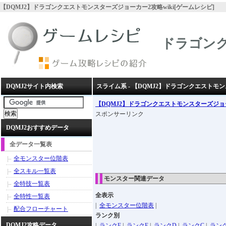
【DQMJ2】ドラゴンクエストモンスターズジョーカー2攻略wiki[ゲームレシピ]
ドラゴン
DQMJ2サイト内検索
スライム系 - 【DQMJ2】ドラゴンクエストモ
【DQMJ2】ドラゴンクエストモンスターズジョ
スポンサーリンク
DQMJ2おすすめデータ
全データ一覧表
全モンスター位階表
全スキル一覧表
モンスター関連データ
全特技一覧表
全表示
全特性一覧表
|
全モンスター位階表
|
配合フローチャート
ランク別
DQMJ2攻略データ
|
ランクF
|
ランクE
|
ランクD
|
ランクC
|
ラン