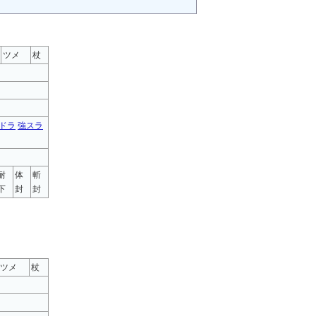
ツメ
杖
ドラ
強スラ
耐
体
斬
下
封
封
ツメ
杖