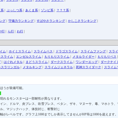
う系
|
ぶっしつ系
|
あくま系
|
ゾンビ系
|
？？？系
|
ング
|
守備力ランキング
|
すばやさランキング
|
かしこさランキング
|
や行
|
ら行
|
わ行
|
イム
|
ホイミスライム
|
スライムベス
|
ドラゴスライム
|
スライムファング
|
スラ
ンスライム
|
エンゼルスライム
|
もりもりスライム
|
メタルライダー
|
もりもりベス
グ
|
はぐれメタル
|
まどうスライム
|
ダークスライム
|
ワンダーエッグ
|
ダークナイ
ゃスラリンガル
|
メタルキング
|
スライムジェネラル
|
死神スライダーク
|
スライム
ほうが装備可能。
収
現れるモンスターは一部耐性が異なります。
イン、ドルマ、炎ブレス、吹雪ブレス、ベタン、ザキ、マヌーサ、毒、マホトラ、
ル、マジックハック、体技封じ、斬撃封じ
軸がレベルです。グラフ上1000までしか表示してませんがHP等は1000を超えます。