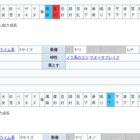
火
吹
ベ
ザ
マ
魔
魔
息
踊
混
休
麻
眠
攻
守
速
賢
毒
炎
雪
タ
キ
ヌ
吸
封
封
封
乱
下
痺
り
下
下
下
下
ライム系
Sサイズ
装備
剣
ヤリ
オノ
ハンマー
ムチ
特性
メラ系のコツ
マヌーサブレイク
落とす
火
吹
ベ
ザ
マ
魔
魔
息
踊
混
休
麻
眠
攻
守
速
賢
毒
炎
雪
タ
キ
ヌ
吸
封
封
封
乱
下
痺
り
下
下
下
下
ライム系
Sサイズ
装備
剣
ヤリ
オノ
ハンマー
ムチ