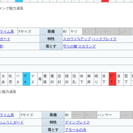
ライム系
Sサイズ
装備
剣
ヤリ
オノ
ハンマー
ムチ
ガード
特性
スカウト%アップ
ハックブレイク
晴)
落とす
守りの種
スカラング
火
吹
ベ
ザ
マ
魔
魔
息
踊
混
休
麻
眠
攻
守
速
賢
毒
炎
雪
タ
キ
ヌ
吸
封
封
封
乱
下
痺
り
下
下
下
下
ライム系
Sサイズ
装備
剣
ヤリ
オノ
ハンマー
ムチ
りふうじガード
特性
デインブレイク
落とす
アモールの水