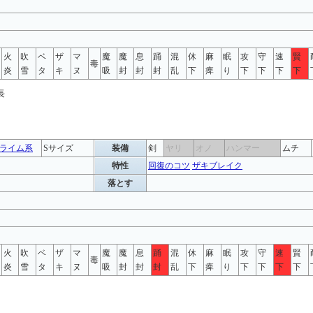
火
吹
ベ
ザ
マ
魔
魔
息
踊
混
休
麻
眠
攻
守
速
賢
毒
炎
雪
タ
キ
ヌ
吸
封
封
封
乱
下
痺
り
下
下
下
下
ライム系
Sサイズ
装備
剣
ヤリ
オノ
ハンマー
ムチ
特性
回復のコツ
ザキブレイク
落とす
火
吹
ベ
ザ
マ
魔
魔
息
踊
混
休
麻
眠
攻
守
速
賢
毒
炎
雪
タ
キ
ヌ
吸
封
封
封
乱
下
痺
り
下
下
下
下