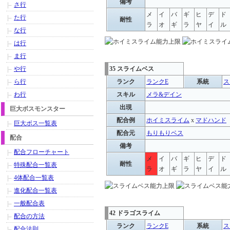
備考
さ行
メ
イ
バ
ギ
ヒ
デ
ド
た行
耐性
ラ
オ
ギ
ラ
ヤ
イ
ル
な行
は行
ま行
や行
35 スライムベス
ら行
ランク
ランクE
系統
ス
わ行
スキル
メラ&デイン
出現
巨大ボスモンスター
配合例
ホイミスライム
x
マドハンド
巨大ボス一覧表
配合元
もりもりベス
配合
備考
配合フローチャート
メ
イ
バ
ギ
ヒ
デ
ド
耐性
特殊配合一覧表
ラ
オ
ギ
ラ
ヤ
イ
ル
4体配合一覧表
進化配合一覧表
一般配合表
42 ドラゴスライム
配合の方法
ランク
ランクE
系統
ス
配合法則