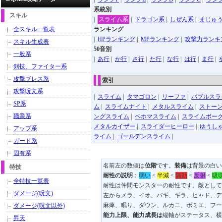
系統別
スキル
|
スライム系
|
ドラゴン系
|
しぜん系
|
まじゅ
全スキル一覧表
ランキング
|
HPランキング
|
MPランキング
|
攻撃力ランキ
スキル生成表
50音別
一般系
|
あ行
|
か行
|
さ行
|
た行
|
な行
|
は行
|
ま行
|
剣技、ファイター系
攻撃ブレス系
索引
攻撃呪文系
|
スライム
|
タマゴロン
|
リーファ
|
バブルスラ
SP系
ム
|
スライムナイト
|
メタルスライム
|
ストー
職業系
ングスライム
|
ベホマスライム
|
スライムボー
メタルカイザー
|
スライダーヒーロー
|
ゆうし
アップ系
ライム
|
ゴールデンスライム
|
ガード系
固有系
名前左の数値は
位階
です。
装備
は背景の白い
特技
耐性の説明
：
弱い
<
半減
<
無効
<
反射
<
吸
全特技一覧表
耐性は仲間モンスターの耐性です。敵として
ダメージ(呪文)
左からメラ、イオ、バギ、ギラ、ヒャド、デ
麻痺、眠り、ダウン、ルカニ、ボミエ、フー
ダメージ(呪文以外)
能力上限、能力成長は
縦軸がステータス、横
昇天