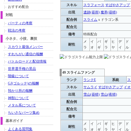
スキル
スラフォース
すばやさアップ
おすすめ配合
出現
遺跡(昼雨)
魔界(昼晴)
対戦
配合例
スライム
x ドラゴン系
パーティの考察
配合元
戦法の考察
備考
特殊配合
小ネタ、小技、裏技
メ
イ
バ
ギ
ヒ
デ
ド
耐性
スカウト最強メンバー
ラ
オ
ギ
ラ
ヤ
イ
ル
すれちがい通信の報酬
バトルロードと配信情報
世界選手権の景品
49 スライムファング
階級について
ランク
ランクE
系統
ス
GJ(ゴルッテ)の報酬
スキル
サムライ
すばやさアップ
イオ
預かり所の報酬
出現
雪山(昼晴)
雪山(夜晴)
神獣について
配合例
メタル系について
配合元
ちいさなパーツ集め
備考
基本ガイド
メ
イ
バ
ギ
ヒ
デ
ド
耐性
よくある質問集
ラ
オ
ギ
ラ
ヤ
イ
ル