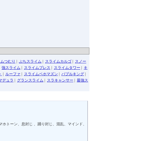
イムつむり
|
ぶちスライム
|
スライムカルゴ
|
スノー
|
強スライム
|
スライムブレス
|
スライムタワー
|
キ
ト
|
ルーファ
|
スライムベホマズン
|
バブルキング
|
マデュラ
|
グランスライム
|
スラキャンサー
|
最強ス
マホトーン、息封じ 、踊り封じ、混乱、マインド、