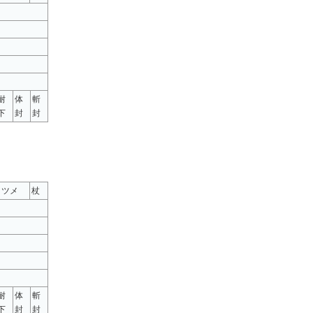
耐
体
斬
下
封
封
ツメ
杖
耐
体
斬
下
封
封