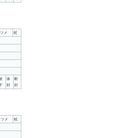
ツメ
杖
耐
体
斬
下
封
封
ツメ
杖