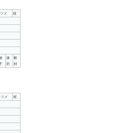
ツメ
杖
耐
体
斬
下
封
封
ツメ
杖