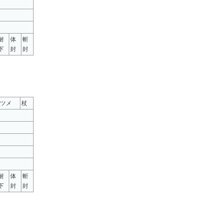
耐
体
斬
下
封
封
ツメ
杖
耐
体
斬
下
封
封