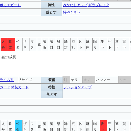
ボミエガード
特性
みかわしアップ
ギラブレイク
落とす
特やくそう
火
吹
ベ
ザ
マ
魔
魔
息
踊
混
休
麻
眠
攻
守
速
賢
毒
炎
雪
タ
キ
ヌ
吸
封
封
封
乱
下
痺
り
下
下
下
下
ライム系
Sサイズ
装備
剣
ヤリ
オノ
ハンマー
ムチ
ガード
体技ガード
特性
テンションアップ
落とす
火
吹
ベ
ザ
マ
魔
魔
息
踊
混
休
麻
眠
攻
守
速
賢
毒
炎
雪
タ
キ
ヌ
吸
封
封
封
乱
下
痺
り
下
下
下
下