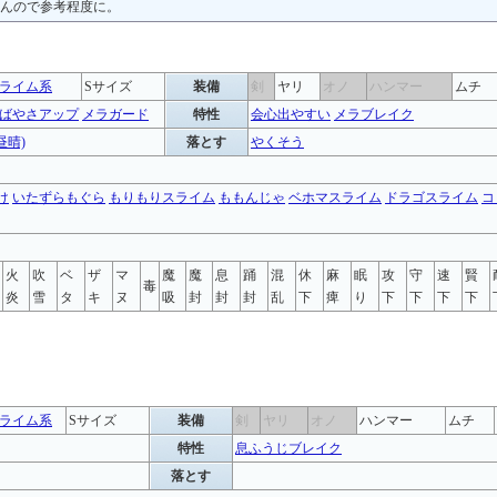
んので参考程度に。
ライム系
Sサイズ
装備
剣
ヤリ
オノ
ハンマー
ムチ
ばやさアップ
メラガード
特性
会心出やすい
メラブレイク
昼晴)
落とす
やくそう
け
いたずらもぐら
もりもりスライム
ももんじゃ
ベホマスライム
ドラゴスライム
コ
火
吹
ベ
ザ
マ
魔
魔
息
踊
混
休
麻
眠
攻
守
速
賢
毒
炎
雪
タ
キ
ヌ
吸
封
封
封
乱
下
痺
り
下
下
下
下
ライム系
Sサイズ
装備
剣
ヤリ
オノ
ハンマー
ムチ
特性
息ふうじブレイク
落とす