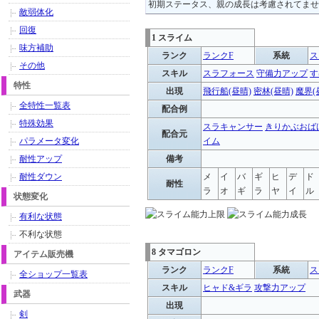
初期ステータス、親の成長は考慮されてませ
敵弱体化
回復
1 スライム
味方補助
ランク
ランクF
系統
ス
その他
スキル
スラフォース
守備力アップ
す
特性
出現
飛行船(昼晴)
密林(昼晴)
魔界(
全特性一覧表
配合例
特殊効果
スラキャンサー
きりかぶおば
配合元
パラメータ変化
イム
耐性アップ
備考
耐性ダウン
メ
イ
バ
ギ
ヒ
デ
ド
耐性
ラ
オ
ギ
ラ
ヤ
イ
ル
状態変化
有利な状態
不利な状態
8 タマゴロン
アイテム販売機
ランク
ランクF
系統
ス
全ショップ一覧表
スキル
ヒャド&ギラ
攻撃力アップ
武器
出現
剣