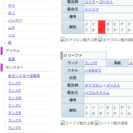
配合例
コドラ
x
ゴースト
ヤリ
配合元
リーファ
オノ
備考
ハンマー
メ
イ
バ
ギ
ヒ
デ
ド
耐性
ムチ
ラ
オ
ギ
ラ
ヤ
イ
ル
ツメ
杖
アイテム
15 リーファ
道具
ランク
ランクF
系統
ス
モンスター
スキル
バギ&ギラ
全モンスター位階表
出現
ランクF
配合例
タマゴロン
x
ゴースト
ランクE
配合元
バブルスライム
ランクD
備考
ランクC
メ
イ
バ
ギ
ヒ
デ
ド
耐性
ランクB
ラ
オ
ギ
ラ
ヤ
イ
ル
ランクA
ランクS