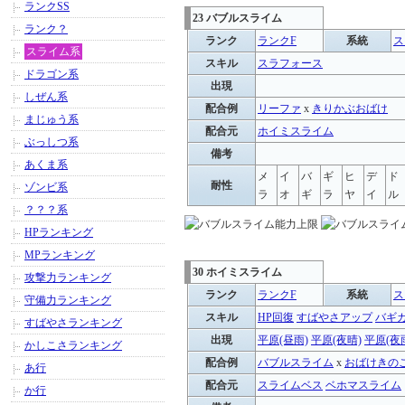
ランクSS
23 バブルスライム
ランク？
ランク
ランクF
系統
ス
スライム系
スキル
スラフォース
ドラゴン系
出現
しぜん系
配合例
リーファ
x
きりかぶおばけ
まじゅう系
配合元
ホイミスライム
ぶっしつ系
備考
あくま系
メ
イ
バ
ギ
ヒ
デ
ド
耐性
ゾンビ系
ラ
オ
ギ
ラ
ヤ
イ
ル
？？？系
HPランキング
MPランキング
30 ホイミスライム
攻撃力ランキング
ランク
ランクF
系統
ス
守備力ランキング
スキル
HP回復
すばやさアップ
バギ
すばやさランキング
出現
平原(昼雨)
平原(夜晴)
平原(夜
かしこさランキング
配合例
バブルスライム
x
おばけきの
あ行
配合元
スライムベス
ベホマスライム
か行