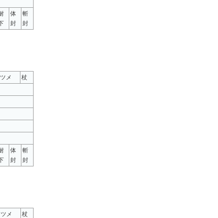
耐
体
斬
下
封
封
ツメ
杖
耐
体
斬
下
封
封
ツメ
杖