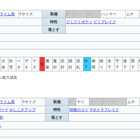
ライム系
Sサイズ
装備
剣
ヤリ
オノ
ハンマー
ムチ
特性
どくどくボディ
どくブレイク
落とす
火
吹
ベ
ザ
マ
魔
魔
息
踊
混
休
麻
眠
攻
守
速
賢
毒
炎
雪
タ
キ
ヌ
吸
封
封
封
乱
下
痺
り
下
下
下
下
ライム系
Sサイズ
装備
剣
ヤリ
オノ
ハンマー
ムチ
ガード
かしこさアップ
特性
回復のコツ
マホトラブレイク
雨)
落とす
こ