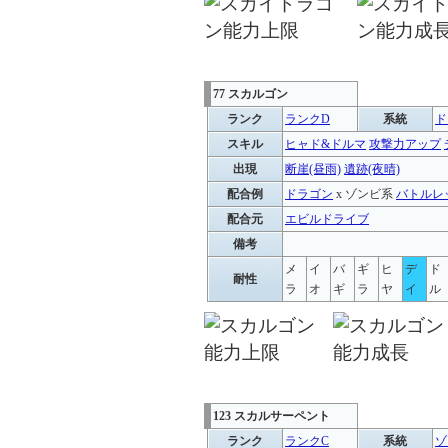
77 スカルゴン
ランク
ランクD
系統
ド
スキル
ヒャド&ドルマ
攻撃力アップ
出現
断崖(昼雨)
遺跡(夜晴)
配合例
ドラゴン
x ゾンビ系
バトルレ
配合元
エビルドライブ
備考
メ
イ
バ
ギ
ヒ
デ
ド
耐性
ラ
オ
ギ
ラ
ヤ
イ
ル
123 スカルサーペント
ランク
ランクC
系統
ゾ