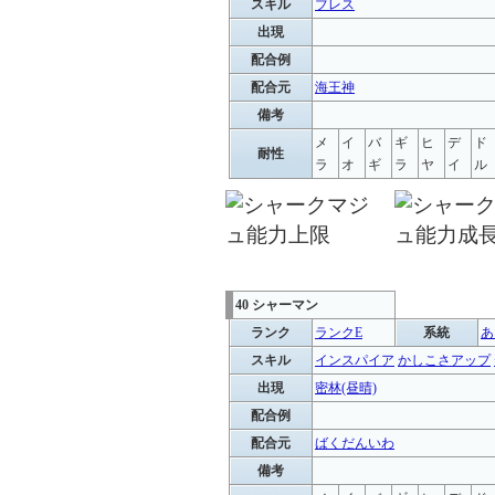
スキル
ブレス
出現
配合例
配合元
海王神
備考
メ
イ
バ
ギ
ヒ
デ
ド
耐性
ラ
オ
ギ
ラ
ヤ
イ
ル
40 シャーマン
ランク
ランクE
系統
あ
スキル
インスパイア
かしこさアップ
出現
密林(昼晴)
配合例
配合元
ばくだんいわ
備考