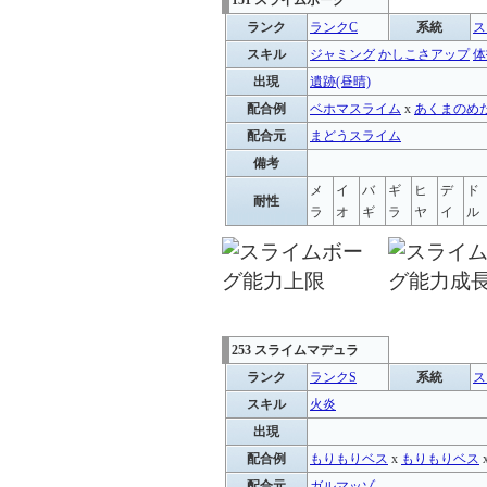
151 スライムボーグ
ランク
ランクC
系統
ス
スキル
ジャミング
かしこさアップ
体
出現
遺跡(昼晴)
配合例
ベホマスライム
x
あくまのめ
配合元
まどうスライム
備考
メ
イ
バ
ギ
ヒ
デ
ド
耐性
ラ
オ
ギ
ラ
ヤ
イ
ル
253 スライムマデュラ
ランク
ランクS
系統
ス
スキル
火炎
出現
配合例
もりもりベス
x
もりもりベス
配合元
ガルマッゾ