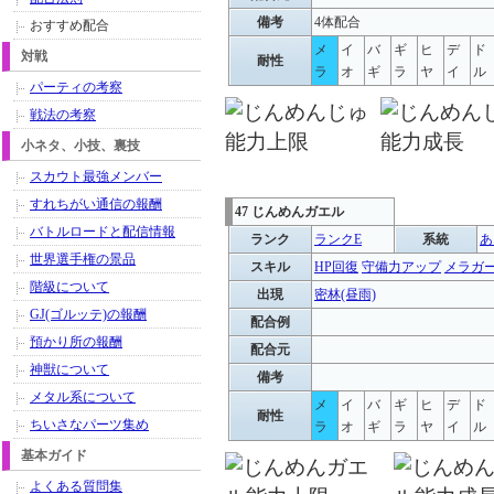
備考
4体配合
おすすめ配合
メ
イ
バ
ギ
ヒ
デ
ド
対戦
耐性
ラ
オ
ギ
ラ
ヤ
イ
ル
パーティの考察
戦法の考察
小ネタ、小技、裏技
スカウト最強メンバー
すれちがい通信の報酬
47 じんめんガエル
バトルロードと配信情報
ランク
ランクE
系統
あ
世界選手権の景品
スキル
HP回復
守備力アップ
メラガ
階級について
出現
密林(昼雨)
GJ(ゴルッテ)の報酬
配合例
預かり所の報酬
配合元
神獣について
備考
メタル系について
メ
イ
バ
ギ
ヒ
デ
ド
耐性
ちいさなパーツ集め
ラ
オ
ギ
ラ
ヤ
イ
ル
基本ガイド
よくある質問集