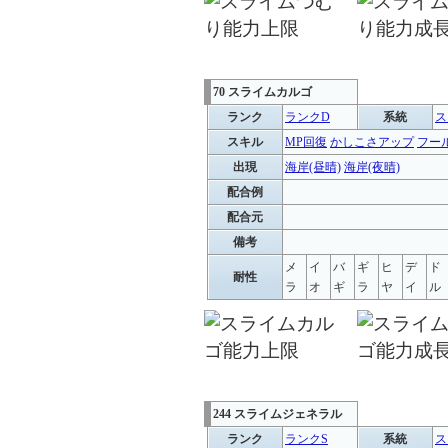
70 スライムカルゴ
ランク
ランクD
系統
ス
スキル
MP回復
かしこさアップ
フー
出現
海岸(昼晴)
海岸(夜晴)
配合例
配合元
備考
メ
イ
バ
ギ
ヒ
デ
ド
耐性
ラ
オ
ギ
ラ
ヤ
イ
ル
244 スライムジェネラル
ランク
ランクS
系統
ス