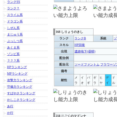
ランクSS
ランク？
スライム系
ドラゴン系
しぜん系
168 しりょうのきし
まじゅう系
ランク
ランクB
系統
ゾ
ぶっしつ系
スキル
HP回復
あくま系
出現
遺跡地下(昼晴)
ゾンビ系
配合例
？？？系
配合元
ソードファントム
フラワーゾ
HPランキング
備考
MPランキング
メ
イ
バ
ギ
ヒ
デ
ド
攻撃力ランキング
耐性
ラ
オ
ギ
ラ
ヤ
イ
ル
守備力ランキング
すばやさランキング
かしこさランキング
あ行
か行
218 じごくのマドンナ