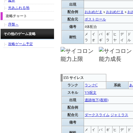
魔界
出現
光あふれる地
配合例
おおめだま
x
おおめだま
x
お
攻略チャート
配合元
ボストロール
序盤～
備考
4体配合
その他のゲーム攻略
メ
イ
バ
ギ
ヒ
デ
ド
耐性
ラ
オ
ギ
ラ
ヤ
イ
ル
攻略ゲーム予定
155 サイレス
ランク
ランクC
系統
あ
スキル
VS呪文
出現
遺跡地下(夜晴)
配合例
配合元
ダークスライム
ジャミラス
備考
メ
イ
バ
ギ
ヒ
デ
ド
耐性