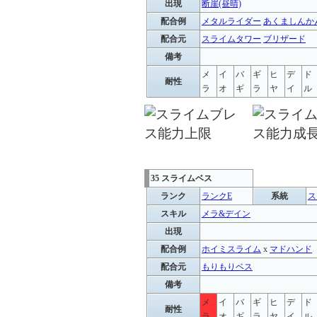
出現
断崖(昼晴)
配合例
メタルライダー
あくましんか
配合元
スライムタワー
ブリザード
備考
メ
イ
バ
ギ
ヒ
デ
ド
耐性
ラ
オ
ギ
ラ
ヤ
イ
ル
35 スライムベス
ランク
ランクE
系統
ス
スキル
メラ&デイン
出現
配合例
ホイミスライム
x
マドハンド
配合元
もりもりベス
備考
メ
イ
バ
ギ
ヒ
デ
ド
耐性
ラ
オ
ギ
ラ
ヤ
イ
ル