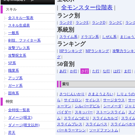
|
全モンスター位階表
|
スキル
ランク別
全スキル一覧表
|
ランクF
|
ランクE
|
ランクD
|
ランクC
|
ラン
スキル生成表
系統別
一般系
|
スライム系
|
ドラゴン系
|
しぜん系
|
まじゅう
剣技、ファイター系
ランキング
攻撃ブレス系
|
HPランキング
|
MPランキング
|
攻撃力ランキ
攻撃呪文系
グ
|
SP系
50音別
職業系
|
あ行
|
か行
|
さ行
|
た行
|
な行
|
は行
|
ま行
|
アップ系
索引
ガード系
固有系
|
さつじんいかり
|
さまようよろい
|
しりょうの
ら
|
サイコロン
|
サイレス
|
サージタウス
|
サ
特技
ャーマン
|
シルバーデビル
|
シーメーダ
|
ジャ
全特技一覧表
パイダー
|
スキッパー
|
ストーンスライム
|
ス
ダメージ(呪文)
ム
|
スライムつむり
|
スライムカルゴ
|
スライ
スライムブレス
|
スライムベス
|
スライムベホ
ダメージ(呪文以外)
パーキラーマシン
|
ソードファントム
|
昇天