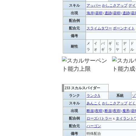
スキル
アッパー
かしこさアップ
デイ
出現
海岸(昼晴)
遺跡(昼晴)
遺跡(昼
配合例
配合元
スライムタワー
ボーンナイト
備考
メ
イ
バ
ギ
ヒ
デ
ド
耐性
ラ
オ
ギ
ラ
ヤ
イ
ル
233 スカルスパイダー
ランク
ランクA
系統
ゾ
スキル
あんこく
かしこさアップ
どく
出現
断崖(夜晴)
断崖(夜雨)
魔界(昼
配合例
ローズバトラー
x
タイラント
配合元
ハーゴン
備考
特殊配合