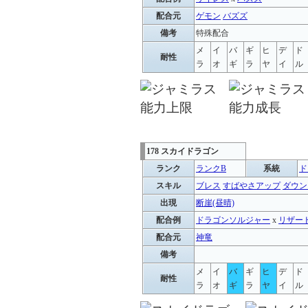
配合元
ゲモン
バズズ
備考
特殊配合
メ
イ
バ
ギ
ヒ
デ
ド
耐性
ラ
オ
ギ
ラ
ヤ
イ
ル
178 スカイドラゴン
ランク
ランクB
系統
ド
スキル
ブレス
すばやさアップ
ダウン
出現
断崖(昼晴)
配合例
ドラゴンソルジャー
x
リザー
配合元
神竜
備考
メ
イ
バ
ギ
ヒ
デ
ド
耐性
ラ
オ
ギ
ラ
ヤ
イ
ル