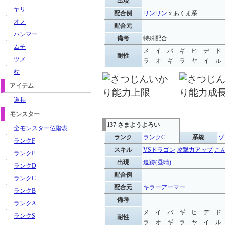
出現
ヤリ
配合例
リンリン
x あくま系
オノ
配合元
ハンマー
備考
特殊配合
ムチ
メ
イ
バ
ギ
ヒ
デ
ド
耐性
ツメ
ラ
オ
ギ
ラ
ヤ
イ
ル
杖
アイテム
道具
モンスター
137 さまようよろい
全モンスター位階表
ランク
ランクC
系統
ゾ
ランクF
スキル
VSドラゴン
攻撃力アップ
こ
ランクE
出現
遺跡(昼晴)
ランクD
配合例
ランクC
配合元
キラーアーマー
ランクB
備考
ランクA
メ
イ
バ
ギ
ヒ
デ
ド
ランクS
耐性
ラ
オ
ギ
ラ
ヤ
イ
ル