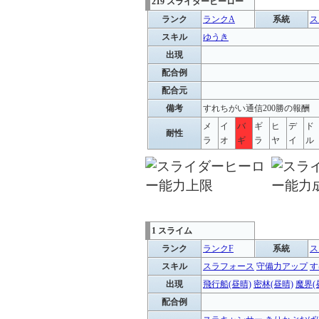
219 スライダーヒーロー
ランク
ランクA
系統
ス
スキル
ゆうき
出現
配合例
配合元
備考
すれちがい通信200勝の報酬
メ
イ
バ
ギ
ヒ
デ
ド
耐性
ラ
オ
ギ
ラ
ヤ
イ
ル
1 スライム
ランク
ランクF
系統
ス
スキル
スラフォース
守備力アップ
す
出現
飛行船(昼晴)
密林(昼晴)
魔界(
配合例