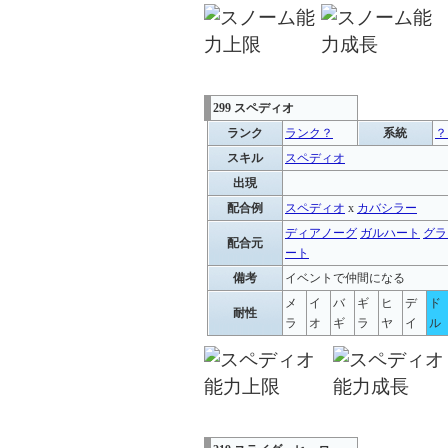
299 スペディオ
ランク
ランク？
系統
？
スキル
スペディオ
出現
配合例
スペディオ
x
カバシラー
ディアノーグ
ガルハート
グラ
配合元
ート
備考
イベントで仲間になる
メ
イ
バ
ギ
ヒ
デ
ド
耐性
ラ
オ
ギ
ラ
ヤ
イ
ル