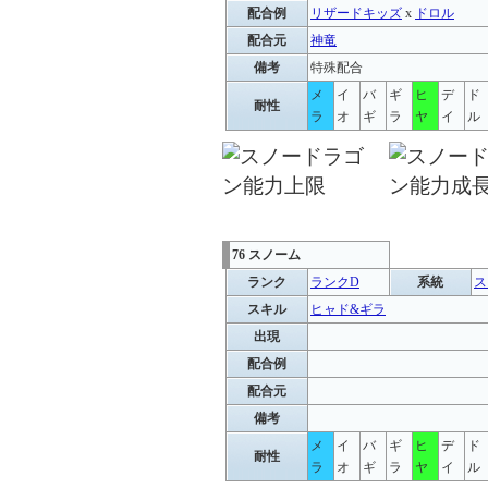
配合例
リザードキッズ
x
ドロル
配合元
神竜
備考
特殊配合
メ
イ
バ
ギ
ヒ
デ
ド
耐性
ラ
オ
ギ
ラ
ヤ
イ
ル
76 スノーム
ランク
ランクD
系統
ス
スキル
ヒャド&ギラ
出現
配合例
配合元
備考
メ
イ
バ
ギ
ヒ
デ
ド
耐性
ラ
オ
ギ
ラ
ヤ
イ
ル