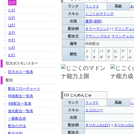
さ行
ランク
ランクA
系統
あ
た行
スキル
じごくのマドンナ
な行
出現
魔界(昼晴)
は行
配合例
キラーマシン2
x (
マリンデュ
ま行
配合元
アサシンブロス
マリンデュエ
や行
備考
特殊配合
ら行
メ
イ
バ
ギ
ヒ
デ
ド
耐性
わ行
ラ
オ
ギ
ラ
ヤ
イ
ル
巨大ボスモンスター
巨大ボス一覧表
配合
配合フローチャート
133 じんめんじゅ
特殊配合一覧表
ランク
ランクC
系統
し
4体配合一覧表
スキル
エコロジー
進化配合一覧表
出現
一般配合表
配合例
きりかぶおばけ
x
きりかぶお
配合の方法
配合元
配合法則