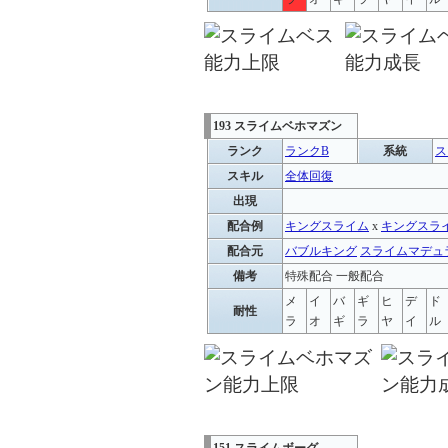
193 スライムベホマズン
ランク
ランクB
系統
ス
スキル
全体回復
出現
配合例
キングスライム
x
キングスラ
配合元
バブルキング
スライムマデュ
備考
特殊配合 一般配合
メ
イ
バ
ギ
ヒ
デ
ド
耐性
ラ
オ
ギ
ラ
ヤ
イ
ル