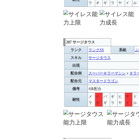
ラ
オ
ギ
ラ
ヤ
イ
ル
287 サージタウス
ランク
ランクSS
系統
ぶ
スキル
サージタウス
出現
配合例
スーパーキラーマシン
x
キラ
配合元
マスタードラゴン
備考
4体配合
メ
イ
バ
ギ
ヒ
デ
ド
耐性
ラ
オ
ギ
ラ
ヤ
イ
ル