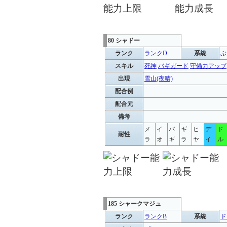
80 シャドー
ランク
ランクD
系統
ぶ
スキル
死神
バギガード
守備力アップ
出現
雪山(夜晴)
配合例
配合元
備考
メ
イ
バ
ギ
ヒ
デ
ド
耐性
ラ
オ
ギ
ラ
ヤ
イ
ル
185 シャークマジュ
ランク
ランクB
系統
ド