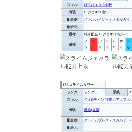
スキル
ばくひょうの剣技
出現
DQ9とすれ違い
配合例
メタルカイザー
x
メタルカイ
配合元
備考
特殊配合 DQ9とすれちがい
メ
イ
バ
ギ
ヒ
デ
ド
耐性
ラ
オ
ギ
ラ
ヤ
イ
ル
131 スライムタワー
ランク
ランクC
系統
ス
スキル
イオ&デイン
守備力アップ
ル
出現
魔界(昼晴)
配合例
スライムブレス
x
スカルサー
配合元