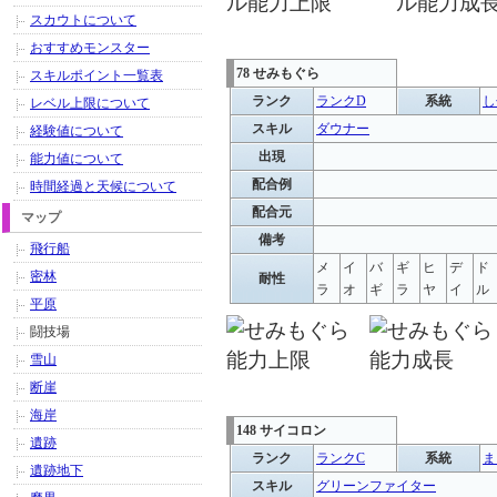
スカウトについて
おすすめモンスター
78 せみもぐら
スキルポイント一覧表
ランク
ランクD
系統
し
レベル上限について
スキル
ダウナー
経験値について
出現
能力値について
配合例
時間経過と天候について
配合元
マップ
備考
飛行船
メ
イ
バ
ギ
ヒ
デ
ド
密林
耐性
ラ
オ
ギ
ラ
ヤ
イ
ル
平原
闘技場
雪山
断崖
海岸
148 サイコロン
遺跡
ランク
ランクC
系統
ま
遺跡地下
スキル
グリーンファイター