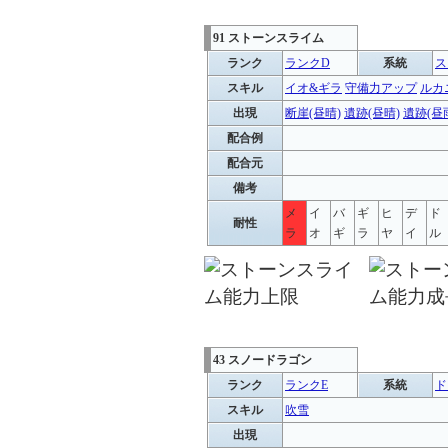
91 ストーンスライム
ランク
ランクD
系統
ス
スキル
イオ&ギラ
守備力アップ
ルカ
出現
断崖(昼晴)
遺跡(昼晴)
遺跡(昼
配合例
配合元
備考
メ
イ
バ
ギ
ヒ
デ
ド
耐性
ラ
オ
ギ
ラ
ヤ
イ
ル
43 スノードラゴン
ランク
ランクE
系統
ド
スキル
吹雪
出現