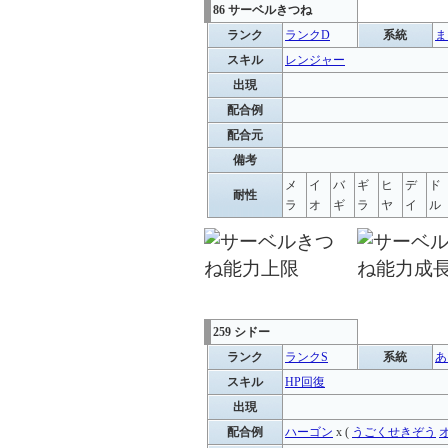
86 サーベルきつね
ランク
ランクD
系統
ま
スキル
レンジャー
出現
配合例
配合元
備考
メ
イ
バ
ギ
ヒ
デ
ド
耐性
ラ
オ
ギ
ラ
ヤ
イ
ル
259 シドー
ランク
ランクS
系統
あ
スキル
HP回復
出現
配合例
ハーゴン
x (
うごくせきぞう