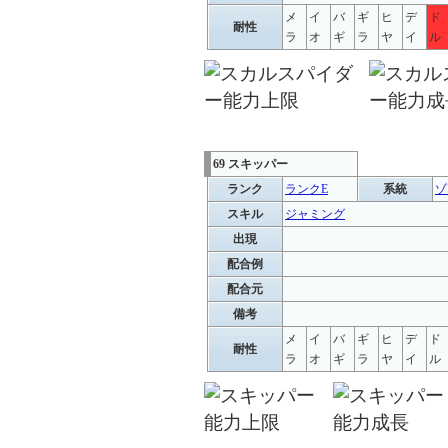
メ
イ
バ
ギ
ヒ
デ
ド
耐性
ラ
オ
ギ
ラ
ヤ
イ
ル
69 スキッパー
ランク
ランクE
系統
ゾ
スキル
ジャミング
出現
配合例
配合元
備考
メ
イ
バ
ギ
ヒ
デ
ド
耐性
ラ
オ
ギ
ラ
ヤ
イ
ル