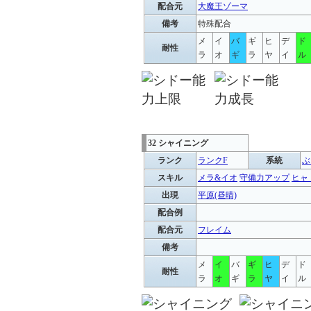
配合元
大魔王ゾーマ
備考
特殊配合
メ
イ
バ
ギ
ヒ
デ
ド
耐性
ラ
オ
ギ
ラ
ヤ
イ
ル
32 シャイニング
ランク
ランクF
系統
ぶ
スキル
メラ&イオ
守備力アップ
ヒャ
出現
平原(昼晴)
配合例
配合元
フレイム
備考
メ
イ
バ
ギ
ヒ
デ
ド
耐性
ラ
オ
ギ
ラ
ヤ
イ
ル