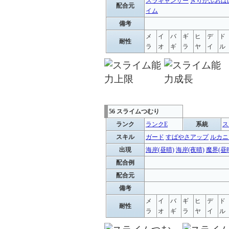
スラキャンサー
きりかぶおば
配合元
イム
備考
メ
イ
バ
ギ
ヒ
デ
ド
耐性
ラ
オ
ギ
ラ
ヤ
イ
ル
56 スライムつむり
ランク
ランクE
系統
ス
スキル
ガード
すばやさアップ
ルカニ
出現
海岸(昼晴)
海岸(夜晴)
魔界(昼
配合例
配合元
備考
メ
イ
バ
ギ
ヒ
デ
ド
耐性
ラ
オ
ギ
ラ
ヤ
イ
ル