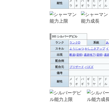
メ
イ
バ
ギ
ヒ
デ
ド
耐性
ラ
オ
ギ
ラ
ヤ
イ
ル
103 シルバーデビル
ランク
ランクD
系統
あ
スキル
ようじゅつ
かしこさアップ
イ
出現
断崖(昼晴)
遺跡地下(昼晴)
遺跡
配合例
配合元
ブリザード
バズズ
備考
メ
イ
バ
ギ
ヒ
デ
ド
耐性
ラ
オ
ギ
ラ
ヤ
イ
ル