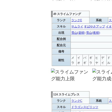
49 スライムファング
ランク
ランクE
系統
ス
スキル
サムライ
すばやさアップ
イオ
出現
雪山(昼晴)
雪山(夜晴)
配合例
配合元
備考
メ
イ
バ
ギ
ヒ
デ
ド
耐性
ラ
オ
ギ
ラ
ヤ
イ
ル
124 スライムブレス
ランク
ランクC
系統
ス
スキル
ドラゴンスピリッツ