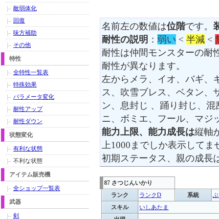
敵弱体化
回復
名前左の数値は
位階
です。
味方補助
耐性の説明
：
弱い
<
半減
<
その他
耐性は仲間モンスターの耐
特性
耐性が異なります。
全特性一覧表
左からメラ、イオ、バギ、
特殊効果
ス、吹雪ブレス、ベタン、
パラメータ変化
ン、息封じ 、踊り封じ、
耐性アップ
ニ、ボミエ、フール、マジ
耐性ダウン
能力上限、能力成長は
縦軸
状態変化
上1000までしか表示してま
有利な状態
初期ステータス、親の成長
不利な状態
アイテム販売機
87 さつじんいかり
全ショップ一覧表
ランク
ランクD
系統
ぶ
武器
スキル
いしあたま
剣