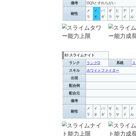
備考
DQ9とすれちがい
メ
イ
バ
ギ
ヒ
デ
ド
耐性
ラ
オ
ギ
ラ
ヤ
イ
ル
83 スライムナイト
ランク
ランクD
系統
ス
スキル
ホワイトファイター
出現
配合例
配合元
備考
メ
イ
バ
ギ
ヒ
デ
ド
耐性
ラ
オ
ギ
ラ
ヤ
イ
ル