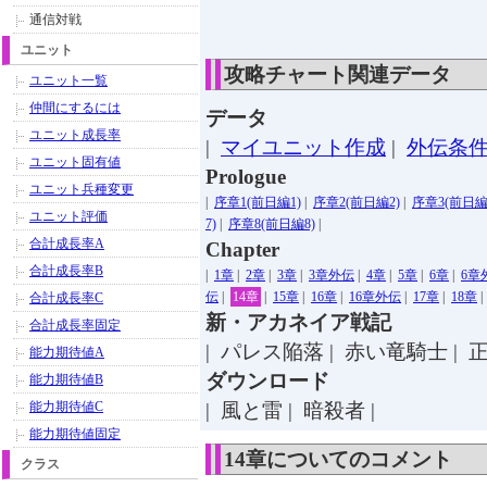
通信対戦
ユニット
攻略チャート関連データ
ユニット一覧
仲間にするには
データ
ユニット成長率
|
マイユニット作成
|
外伝条
ユニット固有値
Prologue
ユニット兵種変更
|
序章1(前日編1)
|
序章2(前日編2)
|
序章3(前日編
ユニット評価
7)
|
序章8(前日編8)
|
合計成長率A
Chapter
合計成長率B
|
1章
|
2章
|
3章
|
3章外伝
|
4章
|
5章
|
6章
|
6章
伝
|
14章
|
15章
|
16章
|
16章外伝
|
17章
|
18章
合計成長率C
新・アカネイア戦記
合計成長率固定
|
パレス陥落 |
赤い竜騎士 |
正
能力期待値A
ダウンロード
能力期待値B
能力期待値C
|
風と雷 |
暗殺者 |
能力期待値固定
14章についてのコメント
クラス