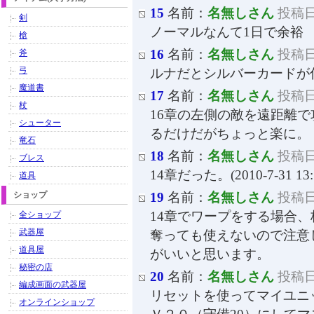
15
名前：
名無しさん
投稿日：
剣
ノーマルなんて1日で余裕
槍
16
名前：
名無しさん
投稿日：
斧
弓
ルナだとシルバーカードが
魔道書
17
名前：
名無しさん
投稿日：
杖
16章の左側の敵を遠距離
シューター
るだけだがちょっと楽に。
竜石
18
名前：
名無しさん
投稿日：
ブレス
14章だった。(2010-7-31 1
道具
ショップ
19
名前：
名無しさん
投稿日：
14章でワープをする場合
全ショップ
武器屋
奪っても使えないので注意
道具屋
がいいと思います。
秘密の店
20
名前：
名無しさん
投稿日：
編成画面の武器屋
リセットを使ってマイユニ
オンラインショップ