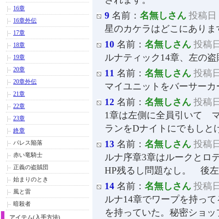
16章
9
名前：
名無しさん
投稿日：2
16章外伝
星のカケラはどこにありま
17章
10
名前：
名無しさん
投稿日：
18章
ルナティック14章、左の
19章
20章
11
名前：
名無しさん
投稿日：
20章外伝
マイユニットをバーサーカ
21章
12
名前：
名無しさん
投稿日：
22章
1章は左側に全員引いて 
23章
ランをDナイトにでもしと
終章
13
名前：
名無しさん
投稿日：
パレス陥落
赤い竜騎士
ルナ序章3章はルークとロ
正義の盗賊団
HP残るし問題なし。 後
始まりのとき
14
名前：
名無しさん
投稿日：
風と雷
ルナ14章でワープを持っ
暗殺者
を持っていた。秘密ショッ
アイテム(入手方法)