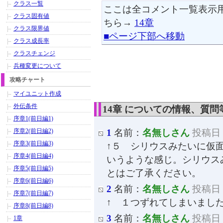
クラス一覧
ここは全コメント一覧表示用
クラス固有値
ちら→
14章
クラス限界値
■ページ下部へ移動
クラス成長率
クラスチェンジ
兵種変更について
攻略チャート
マイユニット作成
外伝条件
14章 についての情報、質
序章1(前日編1)
序章2(前日編2)
1
名前：
名無しさん
投稿日：2
序章3(前日編3)
↑５ シリウスみたいに仮
序章4(前日編4)
いうような感じ。シリウス
序章5(前日編5)
とはご了承ください。
序章6(前日編6)
2
名前：
名無しさん
投稿日：2
序章7(前日編7)
↑ １つずれてしまいまし
序章8(前日編8)
3
名前：
名無しさん
投稿日：2
1章