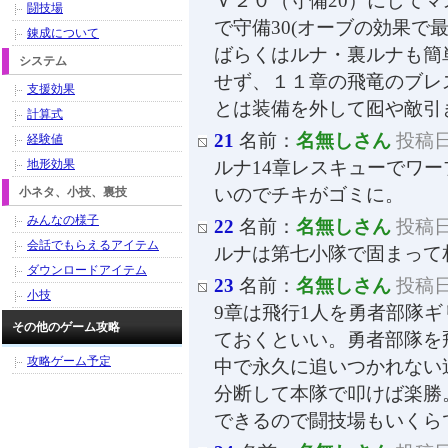
Ｖ２０（守備20）にして
闘技場
で守備30(オーブの効果で
錬成について
ばらくはルナ・裏ルナも簡
システム
せず、１１章の飛竜のブレ
支援効果
とは装備を外して囮や敵引
計算式
21
名前：
名無しさん
投稿日：
経験値
地形効果
ルナ14章レスキューでワ
いのでチキがゴミに。
小ネタ、小技、裏技
みんなの様子
22
名前：
名無しさん
投稿日：
会話でもらえるアイテム
ルナは第七小隊で固まって
ダウンロードアイテム
23
名前：
名無しさん
投稿日：
小技
9章は飛行1人を勇者部隊
その他のゲーム攻略
ておくといい。勇者部隊を
攻略ゲーム予定
中で永久に追いつかれない
分断して本隊で叩けば楽勝
できるので闘技場もいくら