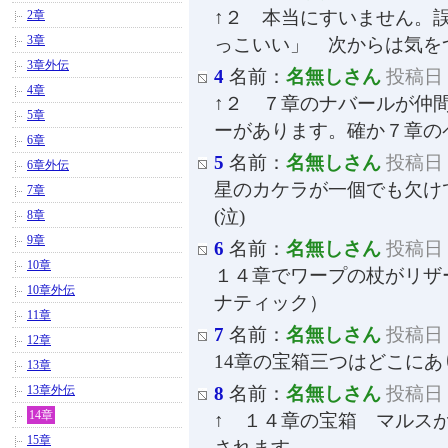
↑２ 本当にすいません。
2章
3章
っこいい」 次からは気を
3章外伝
4
名前：
名無しさん
投稿日：2
4章
↑２ ７章のナバールが仲
5章
ーがあります。確か７章の
6章
5
名前：
名無しさん
投稿日：2
6章外伝
星のカケラが一個でも欠け
7章
(泣)
8章
9章
6
名前：
名無しさん
投稿日：2
10章
１４章でワープの杖がリザ
10章外伝
ナティック）
11章
7
名前：
名無しさん
投稿日：2
12章
14章の宝箱三つはどこに
13章
13章外伝
8
名前：
名無しさん
投稿日：2
14章
↑ １４章の宝箱 マルス
15章
されます。