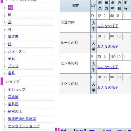
耐
威
命
必
射
名前
LV
剣
久
力
中
殺
程
槍
D
12
2
80
0
1
-
斧
倍速の剣
入
みんなの様子
手
弓
E
30
7
80
10
1
-
魔道書
ルークの剣
入
杖
みんなの様子
手
シューター
E
25
6
100
10
1
-
竜石
セシルの剣
入
ブレス
みんなの様子
手
道具
C
20
12
90
20
1
-
ショップ
オグマの剣
入
みんなの様子
全ショップ
手
武器屋
道具屋
秘密の店
編成画面の武器屋
オンラインショップ