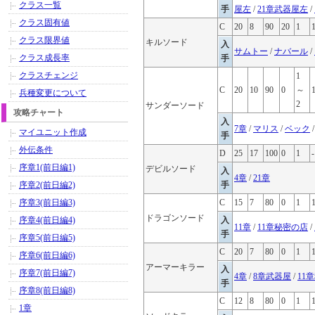
クラス一覧
手
屋左
/
21章武器屋左
/
クラス固有値
C
20
8
90
20
1
クラス限界値
キルソード
入
サムトー
/
ナバール
/
クラス成長率
手
クラスチェンジ
1
C
20
10
90
0
～
兵種変更について
2
サンダーソード
攻略チャート
入
7章
/
マリス
/
ベック
マイユニット作成
手
外伝条件
D
25
17
100
0
1
-
序章1(前日編1)
デビルソード
入
4章
/
21章
序章2(前日編2)
手
序章3(前日編3)
C
15
7
80
0
1
ドラゴンソード
序章4(前日編4)
入
11章
/
11章秘密の店
/
手
序章5(前日編5)
C
20
7
80
0
1
序章6(前日編6)
アーマーキラー
入
序章7(前日編7)
4章
/
8章武器屋
/
11
手
序章8(前日編8)
C
12
8
80
0
1
1章