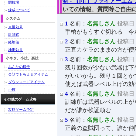
剣 - 【FE】ファイアーエ
闘技場
いての情報、質問等ご自由
錬成について
システム
1
名前：
名無しさん
投稿日：2
支援効果
手槍がもうすぐ切れる 今
計算式
2
名前：
名無しさん
投稿日：2
経験値
正直カケラのままの方が便
地形効果
小ネタ、小技、裏技
3
名前：
名無しさん
投稿日：2
残り回数が少ない武器は下
みんなの様子
会話でもらえるアイテム
がいいかも。残り１回とか
ダウンロードアイテム
使えば武器レベル上げの効
小技
4
名前：
名無しさん
投稿日：2
その他のゲーム攻略
訓練所は武器レベルの上が
だが誰か検証頼む
攻略ゲーム予定
5
名前：
名無しさん
投稿日：2
正義の盗賊団って、誰か仲