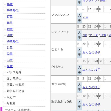
オンライン
/
20章
手
16章
E
-
12
100
0
1
-
16章外伝
ファルシオン
入
17章
23章
手
18章
E
25
12
100
0
1
19章
レディソード
入
20章
2章
/
マリス
/
11章
/
手
20章外伝
E
20
1
100
0
1
-
21章
なまくら
入
みんなの様子
22章
手
23章
E
15
2
120
30
1
-
終章
たけみつ
入
みんなの様子
パレス陥落
手
赤い竜騎士
E
3
12
100
0
1
-
ガラスの剣
正義の盗賊団
入
みんなの様子
手
始まりのとき
D
10
8
100
0
1
-
風と雷
聖水あふれる剣
入
暗殺者
みんなの様子
手
アイテム(入手方法)