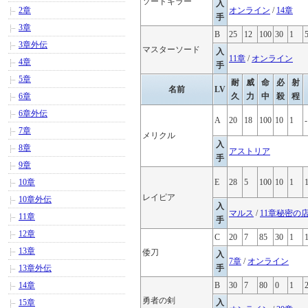
ソードキラー
入
2章
オンライン
/
14章
手
3章
B
25
12
100
30
1
3章外伝
マスターソード
入
11章
/
オンライン
4章
手
5章
耐
威
命
必
射
名前
LV
6章
久
力
中
殺
程
6章外伝
A
20
18
100
10
1
-
7章
メリクル
入
8章
アストリア
手
9章
10章
E
28
5
100
10
1
レイピア
10章外伝
入
マルス
/
11章秘密の
11章
手
12章
C
20
7
85
30
1
13章
倭刀
入
7章
/
オンライン
13章外伝
手
14章
B
30
7
80
0
1
勇者の剣
15章
入