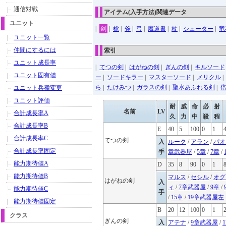
通信対戦
アイテム(入手方法)関連データ
ユニット
|
剣
|
槍
|
斧
|
弓
|
魔道書
|
杖
|
シューター
|
竜
ユニット一覧
仲間にするには
索引
ユニット成長率
|
てつの剣
|
はがねの剣
|
ぎんの剣
|
キルソード
ユニット固有値
ー
|
ソードキラー
|
マスターソード
|
メリクル
ら
|
たけみつ
|
ガラスの剣
|
聖水あふれる剣
|
ユニット兵種変更
ユニット評価
耐
威
命
必
射
名前
LV
合計成長率A
久
力
中
殺
程
合計成長率B
E
40
5
100
0
1
合計成長率C
てつの剣
入
ルーク
/
アラン
/
パオ
合計成長率固定
手
章武器屋
/
5章
/
7章
/
能力期待値A
D
35
8
90
0
1
能力期待値B
マルス
/
セシル
/
オグ
はがねの剣
入
ィ
/
7章武器屋
/
9章
/
能力期待値C
手
/
15章
/
19章武器屋左
能力期待値固定
B
20
12
100
0
1
クラス
ぎんの剣
入
アテナ
/
9章武器屋
/