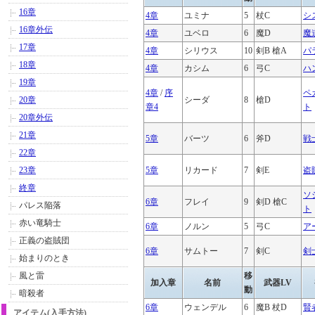
16章
4章
ユミナ
5
杖C
シ
16章外伝
4章
ユベロ
6
魔D
魔
17章
4章
シリウス
10
剣B 槍A
パ
18章
4章
カシム
6
弓C
ハ
19章
4章
/
序
ペ
20章
シーダ
8
槍D
章4
ト
20章外伝
21章
5章
バーツ
6
斧D
戦
22章
23章
5章
リカード
7
剣E
盗
終章
ソ
6章
フレイ
9
剣D 槍C
パレス陥落
ト
赤い竜騎士
6章
ノルン
5
弓C
ア
正義の盗賊団
6章
サムトー
7
剣C
剣
始まりのとき
風と雷
移
加入章
名前
武器LV
動
暗殺者
6章
ウェンデル
6
魔B 杖D
賢
アイテム(入手方法)