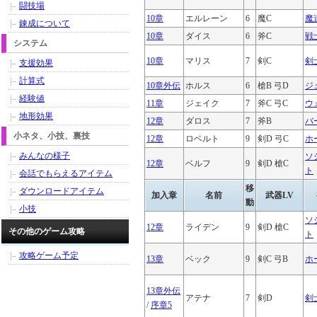
闘技場
10章
エルレーン
6
魔C
魔
錬成について
10章
ダイス
6
斧C
戦
システム
10章
マリス
7
剣C
剣
支援効果
計算式
10章外伝
ホルス
6
槍B 弓D
ジ
経験値
11章
ジェイク
7
斧C 弓C
ウ
地形効果
12章
ダロス
7
斧B
バ
小ネタ、小技、裏技
12章
ロベルト
9
剣D 弓C
ホ
みんなの様子
ソ
12章
ベルフ
9
剣D 槍C
ト
会話でもらえるアイテム
移
ダウンロードアイテム
加入章
名前
武器LV
動
小技
ソ
12章
ライデン
9
剣D 槍C
その他のゲーム攻略
ト
攻略ゲーム予定
13章
ベック
9
剣C 弓B
ホ
13章外伝
アテナ
7
剣D
剣
/
序章5