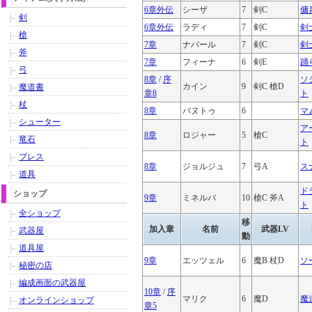
6章外伝
シーザ
7
剣C
傭
剣
6章外伝
ラディ
7
剣C
剣
槍
7章
ナバール
7
剣C
剣
斧
7章
フィーナ
6
剣E
踊
弓
8章
/
序
ソ
カイン
9
剣C 槍D
魔道書
章8
ト
杖
8章
バヌトゥ
6
マ
シューター
ア
8章
ロジャー
5
槍C
竜石
ト
ブレス
8章
ジョルジュ
7
弓A
ス
道具
ド
ショップ
9章
ミネルバ
10
槍C 斧A
ト
全ショップ
移
加入章
名前
武器LV
武器屋
動
道具屋
9章
エッツェル
6
魔B 杖D
ソ
秘密の店
編成画面の武器屋
10章
/
序
マリク
6
魔D
魔
オンラインショップ
章5