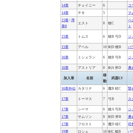
14章
チェイニー
6
コ
14章
チキ
5
マ
15章
/
序
ペ
エスト
8
槍C
章8
ト
15章
トムス
6
槍B 弓D
ジ
15章
アベル
10
剣D 槍B
パ
16章
ミシェラン
6
槍B 弓B
ジ
16章
アストリア
8
剣A 斧D
勇
移
加入章
名前
武器LV
動
16章外伝
カタリナ
6
魔B 杖C
賢
17章
トーマス
7
弓B
ス
17章
シーマ
6
槍A 弓B
ジ
17章
サムソン
8
剣D 斧B
勇
17章
フロスト
6
魔D 杖C
司
19章
ロシェ
10
剣C 槍B
パ