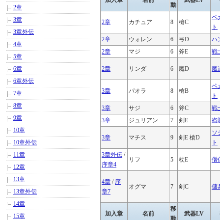
加入章
名前
武器LV
動
2章
ペ
3章
2章
カチュア
8
槍C
ト
3章外伝
2章
ウォレン
6
弓D
ハ
4章
2章
マジ
6
斧E
戦
5章
6章
2章
リンダ
6
魔D
魔
6章外伝
ペ
3章
パオラ
8
槍B
7章
ト
8章
3章
サジ
6
斧C
戦
9章
3章
ジュリアン
7
剣E
盗
10章
ソ
3章
マチス
9
剣E 槍D
10章外伝
ト
11章
3章外伝
/
リフ
5
杖E
僧
序章4
12章
13章
4章
/
序
オグマ
7
剣C
傭
13章外伝
章7
14章
移
加入章
名前
武器LV
15章
動