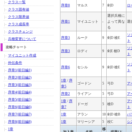
クラス一覧
序章8
マルス
7
剣D
ロ
クラス固有値
選択兵種に
クラス限界値
序章1
マイユニット
-
よって異な
選
クラス成長率
る
クラスチェンジ
ソ
序章3
ルーク
9
剣D 槍E
兵種変更について
ト
攻略チャート
ソ
序章3
ロディ
9
剣E 槍D
ト
マイユニット作成
外伝条件
ソ
序章6
セシル
9
剣D 槍E
序章1(前日編1)
ト
序章2(前日編2)
1章
/
序
ゴードン
5
弓D
ア
序章3(前日編3)
章5
序章4(前日編4)
序章2
ライアン
5
弓D
ア
序章5(前日編5)
1章
/
序
ア
ドーガ
5
槍D
序章6(前日編6)
章7
ト
序章7(前日編7)
1章
アラン
10
剣D 槍B
パ
序章8(前日編8)
1章
マリーシア
5
杖C
シ
1章
移