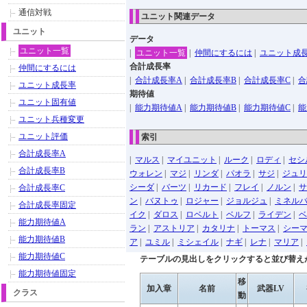
通信対戦
ユニット関連データ
ユニット
データ
ユニット一覧
|
ユニット一覧
|
仲間にするには
|
ユニット成
合計成長率
仲間にするには
|
合計成長率A
|
合計成長率B
|
合計成長率C
|
合
ユニット成長率
期待値
ユニット固有値
|
能力期待値A
|
能力期待値B
|
能力期待値C
|
能
ユニット兵種変更
ユニット評価
索引
合計成長率A
|
マルス
|
マイユニット
|
ルーク
|
ロディ
|
セシ
合計成長率B
ウォレン
|
マジ
|
リンダ
|
パオラ
|
サジ
|
ジュリ
シーダ
|
バーツ
|
リカード
|
フレイ
|
ノルン
|
サ
合計成長率C
ン
|
バヌトゥ
|
ロジャー
|
ジョルジュ
|
ミネル
合計成長率固定
イク
|
ダロス
|
ロベルト
|
ベルフ
|
ライデン
|
ベ
能力期待値A
ラン
|
アストリア
|
カタリナ
|
トーマス
|
シー
能力期待値B
ア
|
ユミル
|
ミシェイル
|
ナギ
|
レナ
|
マリア
|
能力期待値C
テーブルの見出しをクリックすると並び替え
能力期待値固定
移
加入章
名前
武器LV
クラス
動