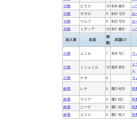
19章
ビラク
10
剣B 槍B
パ
19章
ザガロ
9
剣D 弓B
ホ
19章
ウルフ
9
剣D 弓B
ホ
20章
ミディア
10
剣C 槍B
パ
移
加入章
名前
武器LV
動
21章
ユミル
7
斧B 弓C
ウ
ド
21章
ミシェイル
10
槍B 斧B
ト
22章
ナギ
6
マ
終章
レナ
6
魔D 杖B
司
終章
マリア
6
魔E 杖C
司
終章
ニーナ
6
魔C 杖A
司
終章
エリス
6
魔C 杖A
司