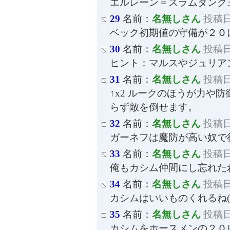
エルレーン＝スラムダンク
29
名前：
名無しさん
投稿日：
ベック初期値の守備が２０
30
名前：
名無しさん
投稿日：
ヒント：マルスやジュリアン
31
名前：
名無しさん
投稿日：
↑x2 ルークのほうが力や
らず敵を倒せます。
32
名前：
名無しさん
投稿日：
ガーネフは魔防が高い奴で
33
名前：
名無しさん
投稿日：
俺もカシム仲間にし忘れた
34
名前：
名無しさん
投稿日：
カシムはいいものくれるね(
35
名前：
名無しさん
投稿日：
カシムをホースメンの２０