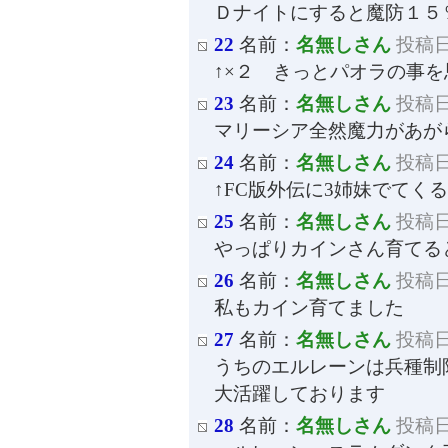
Ｄナイトにすると魔防１５
22
名前：
名無しさん
投稿日：
↑×２ きっとパオラの事
23
名前：
名無しさん
投稿日：
マリーシア全然魔力があが
24
名前：
名無しさん
投稿日：
↑FC版外伝に3姉妹でてく
25
名前：
名無しさん
投稿日：
やっぱりカインさん育てる
26
名前：
名無しさん
投稿日：
私もカイン育てました
27
名前：
名無しさん
投稿日：
うちのエルレーンは兵種制
大活躍しております
28
名前：
名無しさん
投稿日：