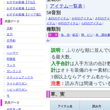
おすすめ装備【下位】
|
アイテム一覧表
|
おすすめ装備【上位】
50音別
おすすめ装備【クリア後】
|
あ行のアイテム
|
か行のアイテム
|
さ行のアイ
武器データ
イテム
|
や行のアイテム
|
ら行のアイテム
|
大剣
種類別
太刀
|
草、実
|
魚、虫
|
鉱石
|
弾、ビン
|
本、調合
ム
|
片手剣
双剣
説明：
ふりがな順に並んで
ハンマー
る最大数。
狩猟笛
入手合計
は入手方法の合計
ランス
計
はオトモ装備のキー素材
ガンランス
1個以上ならアイテム名か
スラッシュアックス
注意：
読み方は間違ってい
ライトボウガン
ヘビィボウガン
草、実
弓
防具データ
アイテム名
読み方
全防具一覧