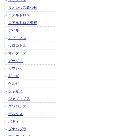
リオレウス
リオレウス希少種
ロアルドロス
ロアルドロス亜種
アイルー
アプトノス
ウロコトル
オルタロス
ガーグァ
ガウシカ
ギィギ
ケルビ
ジャギィ
ジャギィノス
ズワロポス
デルクス
バギィ
ブナハブラ