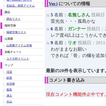
Ver.)
についての情報
支給品、精算アイテム
調合
5
名前：
名無しさん
投稿日：2
調合リスト
雷光虫・・・孤島かな
端材交換
6
名前：
ガンナー
投稿日：201
端材交換リスト
レア度4以上はこうかんで
山菜爺
9
名前：
リオ
投稿日：2011-0
山菜爺アイテム交換
わがままなお願い
攻略チャート
できれば「骨」の欄を追加
ユクモ村イベント
マップ
最新の20件を表示しています
渓流
砂原
コメント書き込み
水没林
孤島
現在コメント機能停止中です
凍土
火山