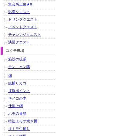
集会所上位★8
温泉クエスト
ドリンククエスト
イベントクエスト
チャレンジクエスト
演習クエスト
ユクモ農場
施設の拡張
モンニャン隊
畑
虫捕りカゴ
採掘ポイント
キノコの木
仕掛け網
ハチの巣箱
特注よろず焼き機
オトモ虫捕り