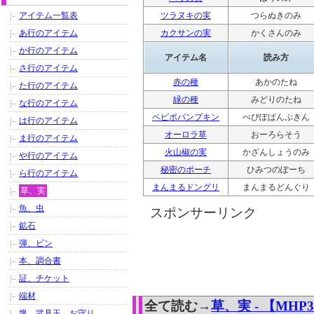
アイテム一覧表
ツラヌキの実
つらぬきのみ
あ行のアイテム
カクサンの実
かくさんのみ
か行のアイテム
アイテム名
読み方
さ行のアイテム
赤の種
あかのたね
た行のアイテム
緑の種
みどりのたね
な行のアイテム
ペピポパンプキン
ぺぴぽぱんぷきん
は行のアイテム
オーロラ草
おーろらそう
ま行のアイテム
火山椒の実
かざんしょうのみ
や行のアイテム
秘密のポーチ
ひみつのぽーち
ら行のアイテム
まんまるドングリ
まんまるどんぐり
草、実
魚、虫
スポンサーリンク
鉱石
弾、ビン
本、調合書
証、チケット
端材
全て読む→
草、実 - 【MH
塊、武具玉、お守り