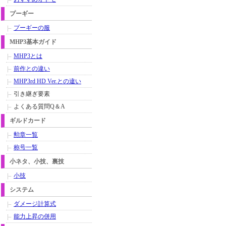
プーギー
プーギーの服
MHP3基本ガイド
MHP3とは
前作との違い
MHP3rd HD Ver.との違い
引き継ぎ要素
よくある質問Q＆A
ギルドカード
勲章一覧
称号一覧
小ネタ、小技、裏技
小技
システム
ダメージ計算式
能力上昇の併用