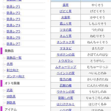
薬草
やくそう
防具レア1
げどく草
げどくそう
防具レア2
火薬草
かやくそう
防具レア3
霜ふり草
しもふりそう
防具レア4
ツタの葉
つたのは
防具レア5
ネムリ草
ねむりそう
防具レア6
ネンチャク草
ねんちゃくそう
防具レア7
マタタビ
またたび
装飾品
サボテンの花
さぼてんのはな
装飾品一覧
トウガラシ
とうがらし
共用
ムチューリップ
むちゅーりっぷ
剣士向け
ペイントの実
ぺいんとのみ
ガンナー向け
怪力の種
かいりきのたね
オトモ装備
忍耐の種
にんたいのたね
武器
ウチケシの実
うちけしのみ
頭防具
龍殺しの実
りゅうごろしのみ
胴防具
はじけクルミ
はじけくるみ
アイテム
ハリの実
はりのみ