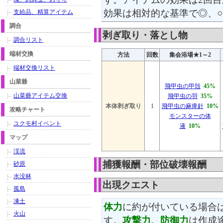
効果は相対的な基準で◎、○
支給品、精算アイテム
調合
剥ぎ取り・落とし物
調合リスト
端材交換
方法
回数
集会浴場★1～2
端材交換リスト
山菜爺
飛甲虫の甲殻
45%
山菜爺アイテム交換
飛甲虫の羽
35%
本体剥ぎ取り
1
飛甲虫の麻痺針
10%
攻略チャート
モンスターの体
ユクモ村イベント
液
10%
マップ
渓流
捕獲報酬・部位破壊報酬
砂原
水没林
出現クエスト
孤島
凍土
体力
に約が付いている場合
火山
す。
攻撃力、防御力
は作成