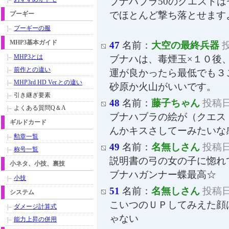
ブナハブラ50のクエスト
でほとんど撃ち落とせます
プーギー
プーギーの服
MHP3基本ガイド
47
名前：
大空の最終兵器
投
MHP3とは
ブナハは、毒煙玉×１０後
前作との違い
運が良かったら最低でも３
MHP3rd HD Ver.との違い
砂原か火山がいいです。
引き継ぎ要素
48
名前：
藤子ちゃん
投稿日：
よくある質問Q＆A
ブナハブラの絵が（クエス
ギルドカード
んかキスさしてーみたいな
勲章一覧
49
名前：
名無しさん
投稿日：
称号一覧
説明書の弓の女の子に惚れ
小ネタ、小技、裏技
ブナハガンナー蝶最高☆
小技
51
名前：
名無しさん
投稿日：
システム
こいつのＵＰしてみえた顔
ダメージ計算式
ゃない
能力上昇の併用