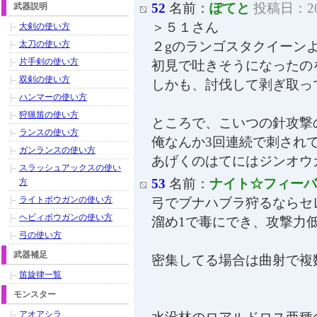
52
名前：
ぽてと
投稿日：2011
武器説明
＞５１さん
大剣の使い方
太刀の使い方
２gのランゴスタクイーン
片手剣の使い方
初見で吐きそうになったの
双剣の使い方
しかも、討伐して剥ぎ取っ
ハンマーの使い方
狩猟笛の使い方
ところで、こいつの針攻撃
ランスの使い方
俺なんか3回連続で刺され
ガンランスの使い方
あげくのはてにはジンオウ
スラッシュアックスの使い
53
名前：
ナイト☆フィーバ
方
ライトボウガンの使い方
弓でブナハブラ狩るならセ
ヘビィボウガンの使い方
溜め1で毒にでき、攻撃力
弓の使い方
武器補足
密集してる場合は曲射で複
笛旋律一覧
モンスター
アオアシラ