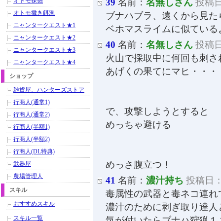
オトモ採掘
39
名前：
名無しさん
投稿日：
オトモ撒き餌漁
ブナハブラ、遠くから見た
ニャンタークエスト★1
ベホマスライムに似ている
ニャンタークエスト★2
40
名前：
名無しさん
投稿日：
ニャンタークエスト★3
火山で採取中に何回も刺さ
ニャンタークエスト★4
あげくの果てにマヒ・・・
ショップ
雑貨屋、ハンターズストア
行商人(通常1)
で、攻撃しようとすると
行商人(通常2)
めっちゃ避ける
行商人(半額1)
行商人(半額2)
行商人(DL特典)
めっさ腹立つ！
武器屋
農場管理人
41
名前：
濃汁持ち
投稿日：20
スキル
毒属性の武器と毒ネコ連れ
おすすめスキル
濃汁のために剥ぎ取り達人
スキル一覧
気が付いたらブナハ狩猟１