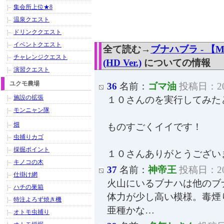
集会所上位★8
温泉クエスト
ドリンククエスト
イベントクエスト
全て読む→
ブナハブラ - 【
チャレンジクエスト
(HD Ver.)
についての情報
演習クエスト
ユクモ農場
36
名前：
ゴマ油
投稿日：2011
施設の拡張
１０さんのを実行してみた
モンニャン隊
畑
ものすごくイイです！
虫捕りカゴ
採掘ポイント
１０さんありがとうござい
キノコの木
37
名前：
神帝王
投稿日：2011
仕掛け網
火山にいるブナハは他のブ
ハチの巣箱
体力が少し高い模様。毒煙
特注よろず焼き機
亜種かな…
オトモ虫捕り