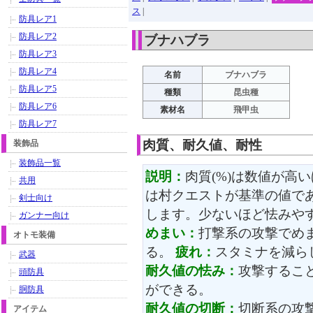
ス
|
防具レア1
防具レア2
ブナハブラ
防具レア3
防具レア4
名前
ブナハブラ
防具レア5
種類
昆虫種
防具レア6
素材名
飛甲虫
防具レア7
肉質、耐久値、耐性
装飾品
装飾品一覧
説明：
肉質(%)は数値が高
共用
は村クエストが基準の値で
剣士向け
します。少ないほど怯みや
ガンナー向け
めまい：
打撃系の攻撃でめ
オトモ装備
る。
疲れ：
スタミナを減ら
武器
耐久値の怯み：
攻撃するこ
頭防具
ができる。
胴防具
耐久値の切断：
切断系の攻
アイテム