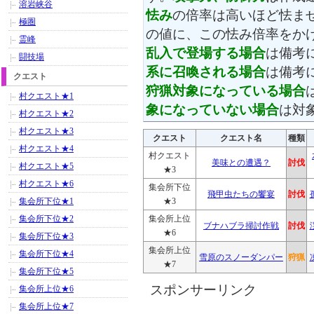
溶岩峡谷
怯み
の倍率は高いほど怯ま
極圏
の値に、この怯み倍率をか
霊峰
乱入で登場する場合
は備考
闘技場
系に召喚される場合
は備考
クエスト
狩猟対象になっている場合
村クエスト★1
象になっていない場合
は対
村クエスト★2
村クエスト★3
クエスト
クエスト名
種類
村クエスト★4
村クエスト
美味との遭遇？
討伐
村クエスト★5
★3
村クエスト★6
集会所下位
飛甲虫たちの饗宴
討伐
集会所下位★1
★3
集会所下位★2
集会所上位
ブナハブラ掃討作戦
討伐
★6
集会所下位★3
集会所上位
集会所下位★4
雪原のスノーダンパー
狩猟
★7
集会所下位★5
スポンサーリンク
集会所上位★6
集会所上位★7