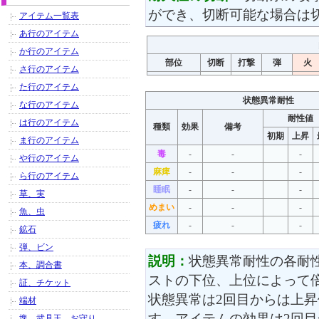
ができ、切断可能な場合は
アイテム一覧表
あ行のアイテム
か行のアイテム
部位
切断
打撃
弾
火
さ行のアイテム
た行のアイテム
状態異常耐性
な行のアイテム
耐性値
は行のアイテム
種類
効果
備考
初期
上昇
ま行のアイテム
毒
-
-
-
や行のアイテム
麻痺
-
-
-
ら行のアイテム
睡眠
-
-
-
草、実
めまい
-
-
-
魚、虫
疲れ
-
-
-
鉱石
弾、ビン
説明：
状態異常耐性の各耐
本、調合書
ストの下位、上位によって
証、チケット
状態異常は2回目からは上
端材
す。アイテムの効果は2回
塊、武具玉、お守り