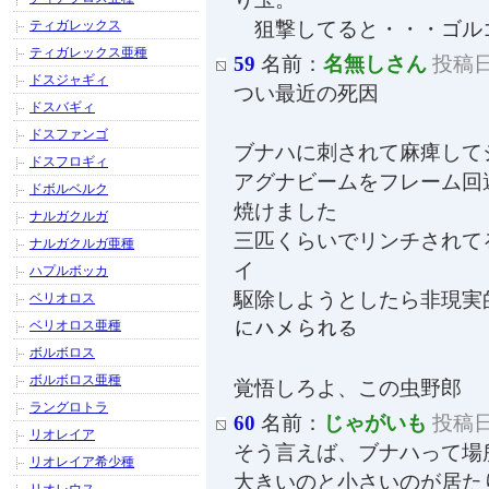
ティガレックス
狙撃してると・・・ゴル
ティガレックス亜種
59
名前：
名無しさん
投稿日：
ドスジャギィ
つい最近の死因
ドスバギィ
ドスファンゴ
ブナハに刺されて麻痺して
ドスフロギィ
アグナビームをフレーム回
ドボルベルク
焼けました
ナルガクルガ
三匹くらいでリンチされて
ナルガクルガ亜種
イ
ハプルボッカ
駆除しようとしたら非現実的
ベリオロス
ベリオロス亜種
にハメられる
ボルボロス
ボルボロス亜種
覚悟しろよ、この虫野郎
ラングロトラ
60
名前：
じゃがいも
投稿日：
リオレイア
そう言えば、ブナハって場
リオレイア希少種
大きいのと小さいのが居た