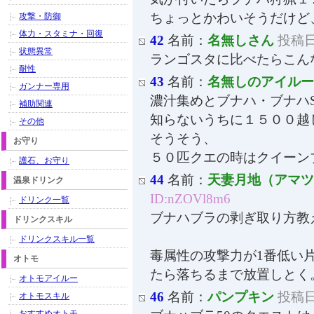
ちょっとかわいそうだけど
攻撃・防御
体力・スタミナ・回復
42
名前：
名無しさん
投稿日：
状態異常
ランゴスタに比べたらこんな
耐性
43
名前：
名無しのアイルー
ガンナー専用
濃汁集めとブナハ・ブナハ
補助関連
知らないうちに１５００越
その他
そうそう、
お守り
５０匹クエの時はクイーン
護石、お守り
44
名前：
天妻月地（アマツ
温泉ドリンク
ID:nZOVl8m6
ドリンク一覧
ブナハブラの剥ぎ取り方教
ドリンクスキル
ドリンクスキル一覧
毒属性の攻撃力が1番低い
オトモ
たら落ちるまで放置しとく。
オトモアイルー
46
名前：
パンプキン
投稿日：
オトモスキル
おすすめオトモ