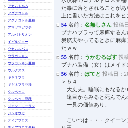
水没林のロアルドロス亜種
アカムトルム
た毒に落とされることがあ
アグナコトル
上に書いた方法はこれをヒ
アグナコトル亜種
54
名前：
名無しさん
投稿日：
アマツマガツチ
ブナハブラって麻痺するん
アルバトリオン
炭鉱夫やってるときに麻痺
イビルジョー
たｗｗ
ウカムルバス
ウラガンキン
55
名前：
うかむるばす
投稿日
ウラガンキン亜種
ブナハ装備（女）はメイド
ウルクスス
56
名前：
ぽてと
投稿日：2011
ギギネブラ
＞５４
ギギネブラ亜種
大丈夫。睡眠にもなるか
クルペッコ
遠目からみると死んでん
クルペッコ亜種
一見の価値あり。
ジエン・モーラン
ジンオウガ
こいつは・・・クイーン
ディアブロス
り玉。
ディアブロス亜種