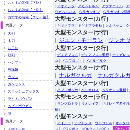
おすすめ装備【下位】
|
アオアシラ
|
アカムトルム
|
アグナコトル
|
ア
おすすめ装備【上位】
ウカムルバス
|
ウラガンキン
|
ウラガンキン亜
おすすめ装備【クリア後】
大型モンスター[カ行]
武器データ
|
ギギネブラ
|
ギギネブラ亜種
|
クルペッコ
|
ク
大型モンスター[サ行]
大剣
|
ジエン・モーラン
|
ジンオ
太刀
大型モンスター[タ行]
片手剣
|
ディアブロス
|
ディアブロス亜種
|
ティガレッ
双剣
ゴ
|
ドスフロギィ
|
ドボルベルク
|
ハンマー
大型モンスター[ナ行]
狩猟笛
|
ナルガクルガ
|
ナルガクル
ランス
大型モンスター[ハ行]
ガンランス
|
ハプルボッカ
|
ベリオロス
|
ベリオロス亜種
|
スラッシュアックス
大型モンスター[ラ行]
ライトボウガン
|
ラングロトラ
|
リオレイア
|
リオレイア希少種
ヘビィボウガン
種
|
弓
小型モンスター
防具データ
|
アイルー
|
アプトノス
|
ウロコトル
|
オルタロ
ス
|
ズワロポス
|
デルクス
|
バギィ
|
ブナハブ
全防具一覧