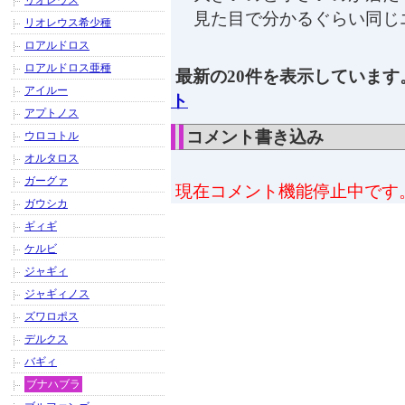
リオレウス
見た目で分かるぐらい同じ
リオレウス希少種
ロアルドロス
ロアルドロス亜種
最新の20件を表示しています
アイルー
ト
アプトノス
コメント書き込み
ウロコトル
オルタロス
ガーグァ
現在コメント機能停止中です
ガウシカ
ギィギ
ケルビ
ジャギィ
ジャギィノス
ズワロポス
デルクス
バギィ
ブナハブラ