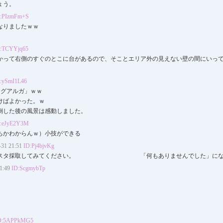
ょう。
:PIzmFm+S
なりましたｗｗ
:TCYYjq65
かって右側のすぐのとこに台があるので、そことエリア外の見えない壁の間にいって
:ySmI1L46
「グアルガ」ｗｗ
けばよかった。ｗ
倒した後の風景は感動しました。
:eJyE2Y3M
ちかわからんｗ）小技ができる
1 21:51
ID:Pj4bjvKg
にバリスタ採取してみてください。 「何もありませんでした」にな
:49
ID:ScgmybTp
D:5APPkMG5