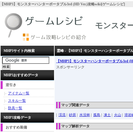
【MHP3】モンスターハンターポータブル3rd (HD Ver.)攻略wiki[ゲームレシピ]
モンスターハ
MHP3サイト内検索
霊峰 - 【MHP3】モンスターハンターポータブル3rd 
【MHP3】モンスターハンターポータブル3rd (HD 
スポンサーリンク
MHP3おすすめデータ
逆引き
アイテム一覧
スキル一覧
マップ関連データ
防具一覧
|
渓流
|
砂原
|
水没林
|
孤島
|
凍土
|
火山
|
溶岩
MHP3攻略データ
マップ解析データ
おすすめ装備