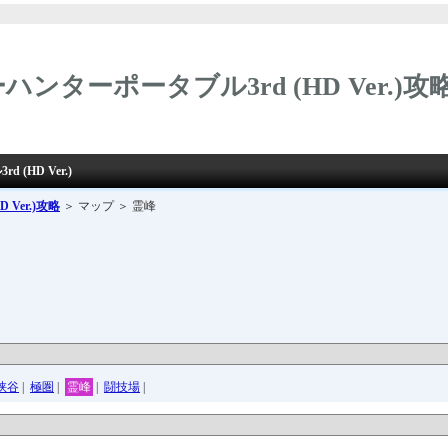
ンターポータブル3rd (HD Ver.)攻
(HD Ver.)
Ver.)攻略
＞ マップ ＞ 霊峰
峡谷
|
極圏
|
霊峰
|
闘技場
|