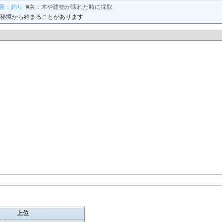
■青：釣り
■灰：木や建物が壊れた時に採取
秘境から始まることがあります
上位