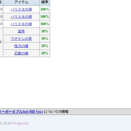
数
アイテム
確率
10
バリスタの弾
100%
10
バリスタの弾
100%
10
バリスタの弾
100%
薬草
30%
ウチケシの実
30%
8
怪力の種
20%
忍耐の種
20%
ータブル3rd (HD Ver.)
についての情報
 18:18
ID:dlgrrvhh