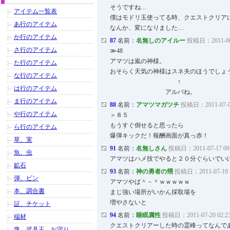
そうですね…
アイテム一覧表
僕はモドリ玉使ってる時、クエストクリア
あ行のアイテム
なんか、変になりました…
か行のアイテム
87
名前：
名無しのアイルー
投稿日：2011-06-
さ行のアイテム
≫48
アマツは嵐の神様。
た行のアイテム
おそらく天気の神様はスネ夫のほうでしょ
な行のアイテム
↑
は行のアイテム
アルバね。
ま行のアイテム
88
名前：
アマツマガツチ
投稿日：2011-07-03
や行のアイテム
＞８５
もうすぐ倒せると思ったら
ら行のアイテム
爆弾キックだ！報酬画面が真っ赤！
草、実
91
名前：
名無しさん
投稿日：2011-07-17 09
魚、虫
アマツはハメ技でやると２０分ぐらいでい
鉱石
93
名前：
神の勇者の甥
投稿日：2011-07-19 1
弾、ビン
アマツやば＾－＾ｗｗｗｗｗ
本、調合書
まじ強い場所がいかん採取場を
増やさないと
証、チケット
94
名前：
睡眠属性
投稿日：2011-07-20 02:2
端材
クエストクリアーした時の霊峰ってなんで
塊、武具玉、お守り