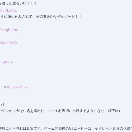
み渡った空もいい！！！
D:0IHzj7Ax
ときに吸い込みされて、その友達がなぜかガード！！
D:ddqKqlvm
:ZnXP3YNX
thg8bC4
:59
ID:KrJwMSSv
の主
でジンオウガは住処を追われ、ユクモ村近辺に出没するようになり（以下略）
ー的観点から見れば真実です。ゲーム開始後のOPムービーは、そういった背景の伏線