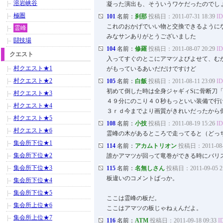
溶岩峡谷
凝った演出も、そういうワケだったのでし
極圏
101
名前：
刹那
投稿日：2011-07-31 18:39
ID
これのおかげでいい物と交換できるように
霊峰
みなサンありがとうございました
闘技場
104
名前：
修羅
投稿日：2011-08-07 20:29
ID
クエスト
入ってすぐのとこにアマツよびよせて、む
村クエスト★1
がもっているあいだだけですけど
村クエスト★2
105
名前：
白飯
投稿日：2011-08-11 23:09
ID
初めて倒した時は全身ジャギィSに骨断刀
村クエスト★3
４９分にのこり４０秒もっといい装備で行
村クエスト★4
３ｒｄ今までより画質がきれいだったから
村クエスト★5
108
名前：
小技
投稿日：2011-08-19 15:26
ID
村クエスト★6
霊峰の木があるところで走ってると（どっ
集会所下位★1
114
名前：
アカムトリオン
投稿日：2011-08-3
集会所下位★2
誰かアマツが回って竜巻ができる時
集会所下位★3
115
名前：
名無しさん
投稿日：2011-09-05 21
板違いのコメントばっか。
集会所下位★4
集会所下位★5
ここは霊峰の板だ。
集会所上位★6
ここはアマツの板じゃねぇんだよ。
集会所上位★7
116
名前：
ATM
投稿日：2011-09-18 09:33
I