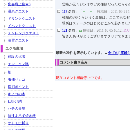
集会所上位★8
霊峰が元々ジンオウガの住処だったならそ
温泉クエスト
117
名前：
「－ －」
投稿日：2011-09-21 15
極圏の3秒くらいうく裏技は、ここでもな
ドリンククエスト
場所はステージのはじのどこかで起きました
イベントクエスト
121
名前：
az
投稿日：2011-10-05 10:12
ID:
チャレンジクエスト
皆さんありがとうございますクリアできま
演習クエスト
ユクモ農場
最新の20件を表示しています。→
全ての[ 霊峰
施設の拡張
コメント書き込み
モンニャン隊
畑
現在コメント機能停止中です。
虫捕りカゴ
採掘ポイント
キノコの木
仕掛け網
ハチの巣箱
特注よろず焼き機
オトモ虫捕り