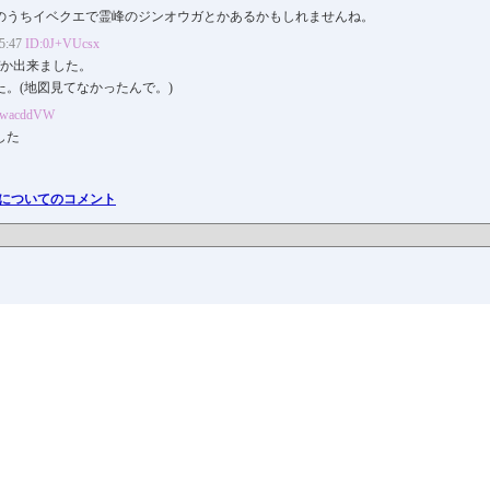
のうちイベクエで霊峰のジンオウガとかあるかもしれませんね。
:47
ID:0J+VUcsx
ぜか出来ました。
。(地図見てなかったんで。)
UwacddVW
した
 ]についてのコメント