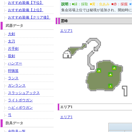
おすすめ装備【下位】
説明：
■緑：採取
■黄：虫あみ
■赤：採掘
おすすめ装備【上位】
集会浴場上位では秘境が追加され、開始時に
おすすめ装備【クリア後】
霊峰
武器データ
エリア1
大剣
太刀
片手剣
双剣
ハンマー
狩猟笛
ランス
ガンランス
スラッシュアックス
ライトボウガン
エリア1
ヘビィボウガン
弓
エリア1
防具データ
全防具一覧