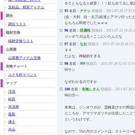
ＢＣともなると絶景！！！虹も出てるし澄
支給品、精算アイテム
95
名前：
ナナシ
投稿日：2011-07-20 17:27
I
調合
(友・大剣 自・太刀)友達とアマツ行った
もちろん即死でしたｗｗｗ
調合リスト
96
名前：
回属性
投稿日：2011-07-23 19:26
I
端材交換
ジンオウガは元々ここにいたんだな
端材交換リスト
97
名前：
なお
投稿日：2011-07-24 20:44
ID
山菜爺
９４
だよな。神秘的すぎる
山菜爺アイテム交換
98
名前：
999
投稿日：2011-07-26 12:43
ID:M
攻略チャート
96サン
ユクモ村イベント
なぜわかるのですか
マップ
100
名前：
名無しさん
投稿日：2011-07-30 15
渓流
98の方へ
砂原
水没林
本来は、ジンオウガが、霊峰及びその周辺
ところが、アマツマガツチが出現したこと
孤島
というわけです。
凍土
火山
なので、55の方のコメントは、ストーリ