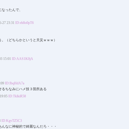
になったんで、
27 23:31
ID:eh8o0pT6
う。（どちらかというと天災ｗｗｗ）
 15:01
ID:AAS1K0jA
:09
ID:IbqHdA7a
けるちなみにハメ技３箇所ある
9:05
ID:TklkiR58
3
ID:KgvTZ5C3
あんなに神秘的で綺麗なんだろ・・・