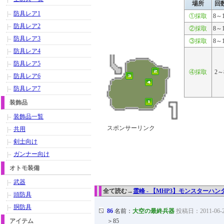
場所
回
防具レア1
①採取
8～
防具レア2
②採取
8～
防具レア3
③採取
8～
防具レア4
防具レア5
④採取
2～
防具レア6
防具レア7
装飾品
装飾品一覧
スポンサーリンク
共用
剣士向け
ガンナー向け
オトモ装備
武器
全て読む→
霊峰 - 【MHP3】モンスターハンターポ
頭防具
胴防具
86
名前：
大空の最終兵器
投稿日：2011-06-25
アイテム
＞85