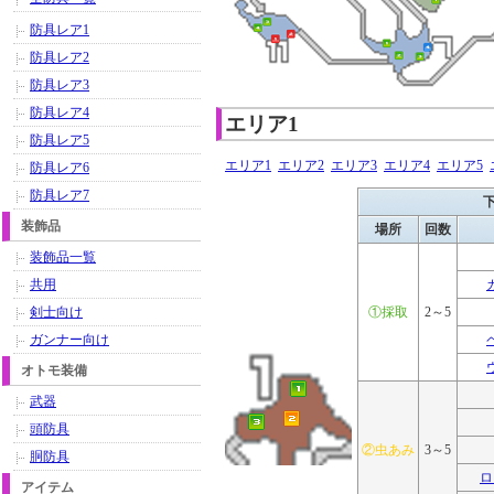
防具レア1
防具レア2
防具レア3
防具レア4
エリア1
防具レア5
エリア1
エリア2
エリア3
エリア4
エリア5
防具レア6
防具レア7
装飾品
場所
回数
装飾品一覧
共用
剣士向け
①採取
2～5
ガンナー向け
オトモ装備
武器
頭防具
②虫あみ
3～5
胴防具
ロ
アイテム