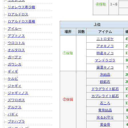
リオレウス
④採取
1～6
リオレウス希少種
ロアルドロス
ロアルドロス亜種
上位
アイルー
場所
回数
アイテム
アプトノス
ニトロダケ
4
ウロコトル
アオキノコ
2
オルタロス
①採取
特産キノコ
1
ガーグァ
マンドラゴラ
1
ガウシカ
厳選キノコ
ギィギ
氷結晶
2
ケルビ
鉄鉱石
2
ジャギィ
ドラグライト鉱石
1
ジャギィノス
カブレライト鉱石
1
②採掘
ズワロポス
石ころ
1
デルクス
竜骨結晶
バギィ
光るお守り
ブナハブラ
黄金骨