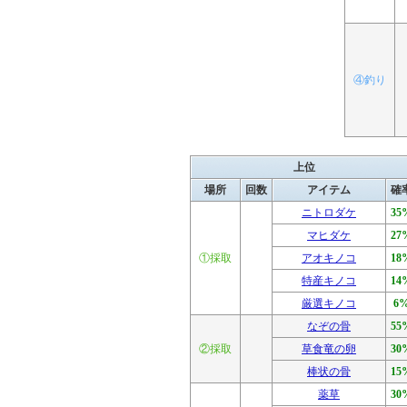
④釣り
上位
場所
回数
アイテム
確
ニトロダケ
35
マヒダケ
27
①採取
アオキノコ
18
特産キノコ
14
厳選キノコ
6
なぞの骨
55
②採取
草食竜の卵
30
棒状の骨
15
薬草
30