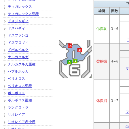
ティガレックス
場所
回数
ティガレックス亜種
ドスジャギィ
ドスバギィ
①採取
3～6
ドスファンゴ
ドスフロギィ
ドボルベルク
ナルガクルガ
②採掘
4～6
ナルガクルガ亜種
マ
ハプルボッカ
ベリオロス
ベリオロス亜種
ボルボロス
ボルボロス亜種
③採掘
3～7
ラングロトラ
マ
リオレイア
リオレイア希少種
ペ