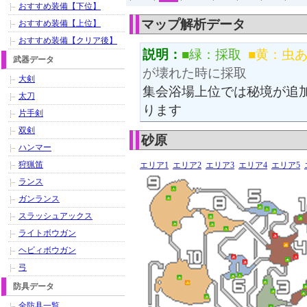
おすすめ装備【下位】
マップ解析データ
おすすめ装備【上位】
おすすめ装備【クリア後】
説明：
■緑：採取
■黄：虫
武器データ
が壊れた時に採取
大剣
集会浴場上位では秘境が追
太刀
ります
片手剣
双剣
砂原
ハンマー
狩猟笛
エリア1
エリア2
エリア3
エリア4
エリア5
ランス
ガンランス
スラッシュアックス
ライトボウガン
ヘビィボウガン
弓
防具データ
全防具一覧