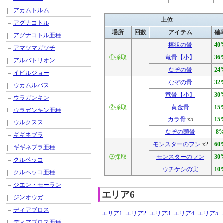
アカムトルム
上位
アグナコトル
場所
回数
アイテム
確
アグナコトル亜種
棒状の骨
40
アマツマガツチ
①採取
竜骨【小】
36
アルバトリオン
なぞの骨
24
イビルジョー
なぞの骨
32
ウカムルバス
竜骨【小】
30
ウラガンキン
②採取
黄金骨
15
ウラガンキン亜種
カラ骨
x5
15
ウルクスス
なぞの頭骨
8
ギギネブラ
モンスターのフン
x2
60
ギギネブラ亜種
③採取
モンスターのフン
30
クルペッコ
ウチケシの実
10
クルペッコ亜種
ジエン・モーラン
エリア6
ジンオウガ
ディアブロス
エリア1
エリア2
エリア3
エリア4
エリア5
ディアブロス亜種