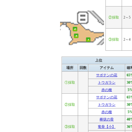
②採取
2～5
③採取
2～4
上位
場所
回数
アイテム
確
サボテンの花
65
①採取
トウガラシ
30
赤の種
5
サボテンの花
65
②採取
トウガラシ
30
赤の種
5
棒状の骨
40
③採取
竜骨【小】
36