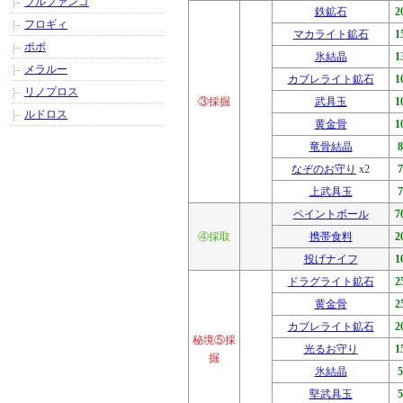
ブルファンゴ
鉄鉱石
2
フロギィ
マカライト鉱石
1
ポポ
氷結晶
1
メラルー
カブレライト鉱石
1
リノプロス
③採掘
武具玉
1
ルドロス
黄金骨
1
竜骨結晶
なぞのお守り
x2
上武具玉
ペイントボール
7
④採取
携帯食料
2
投げナイフ
1
ドラグライト鉱石
2
黄金骨
2
カブレライト鉱石
2
秘境⑤採
光るお守り
1
掘
氷結晶
堅武具玉