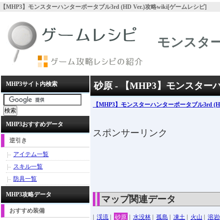
【MHP3】モンスターハンターポータブル3rd (HD Ver.)攻略wiki[ゲームレシピ]
モンスターハ
MHP3サイト内検索
砂原 - 【MHP3】モンスターハン
【MHP3】モンスターハンターポータブル3rd (HD 
MHP3おすすめデータ
スポンサーリンク
逆引き
アイテム一覧
スキル一覧
防具一覧
MHP3攻略データ
マップ関連データ
おすすめ装備
|
渓流
|
砂原
|
水没林
|
孤島
|
凍土
|
火山
|
溶岩