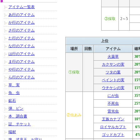
アイテム一覧表
あ行のアイテム
③採取
2～5
か行のアイテム
さ行のアイテム
た行のアイテム
上位
な行のアイテム
場所
回数
アイテム
確
は行のアイテム
火薬草
30
ま行のアイテム
カクサンの実
20
や行のアイテム
①採取
ツタの葉
20
ら行のアイテム
ペイントの実
15
草、実
ウチケシの実
15
魚、虫
にが虫
35
鉱石
不死虫
25
弾、ビン
雷光虫
20
②虫あみ
本、調合書
王族カナブン
10
証、チケット
ロイヤルカブト
6
端材
ゴッドカブト
4
塊、武具玉、お守り