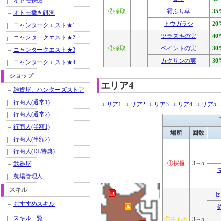
オトモ採掘
②採取
霜ふり草
35
オトモ撒き餌漁
トウガラシ
20
ニャンタークエスト★1
ツラヌキの実
40
ニャンタークエスト★2
③採取
ペイントの実
30
ニャンタークエスト★3
カクサンの実
30
ニャンタークエスト★4
ショップ
エリア4
雑貨屋、ハンターズストア
行商人(通常1)
エリア1
エリア2
エリア3
エリア4
エリア5
行商人(通常2)
行商人(半額1)
場所
回数
行商人(半額2)
行商人(DL特典)
①採掘
3～5
武器屋
農場管理人
スキル
セ
おすすめスキル
スキル一覧
②虫あみ
3～5