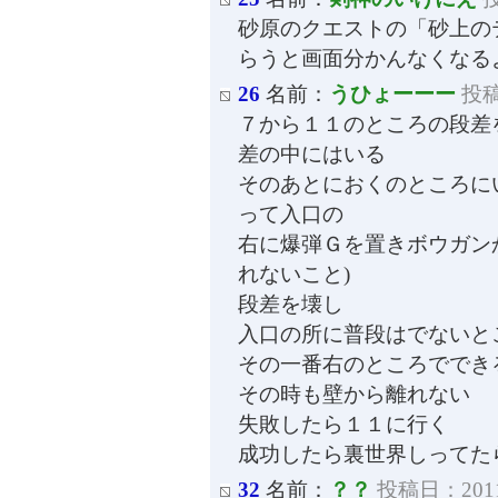
砂原のクエストの「砂上の
らうと画面分かんなくなる
26
名前：
うひょーーー
投稿日
７から１１のところの段差
差の中にはいる
そのあとにおくのところに
って入口の
右に爆弾Ｇを置きボウガン
れないこと)
段差を壊し
入口の所に普段はでないと
その一番右のところででき
その時も壁から離れない
失敗したら１１に行く
成功したら裏世界しってた
32
名前：
？？
投稿日：2011-1