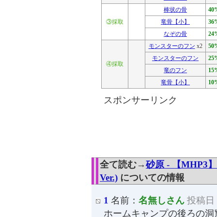
棒状の骨
40
③採取
竜骨【小】
36
なぞの骨
24
モンスターのフン
x2
50
モンスターのフン
25
④採取
竜のフン
15
竜骨【小】
10
スポンサーリンク
全て読む→
砂原 - 【MHP
Ver.)
についての情報
1
名前：
名無しさん
投稿日：2
ホームキャンプの後ろの洞