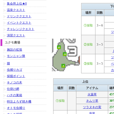
集会所上位★8
下
温泉クエスト
場所
回数
ドリンククエスト
イベントクエスト
①採取
3～6
チャレンジクエスト
ツ
演習クエスト
ユクモ農場
②採取
3～5
施設の拡張
モンニャン隊
ツ
畑
③採取
3～5
ペ
虫捕りカゴ
カ
採掘ポイント
上位
キノコの木
場所
回数
アイテム
確
仕掛け網
火薬草
45
ハチの巣箱
①採取
ネムリ草
30
特注よろず焼き機
ツラヌキの実
25
オトモ虫捕り
薬草
45