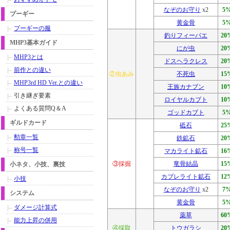
なぞのお守り
x2
5
プーギー
黄金骨
5
プーギーの服
釣りフィーバエ
20
MHP3基本ガイド
にが虫
20
MHP3とは
ドスヘラクレス
20
前作との違い
②虫あみ
不死虫
15
MHP3rd HD Ver.との違い
王族カナブン
10
引き継ぎ要素
ロイヤルカブト
10
よくある質問Q＆A
ゴッドカブト
5
ギルドカード
砥石
25
勲章一覧
鉄鉱石
20
称号一覧
マカライト鉱石
16
③採掘
竜骨結晶
15
小ネタ、小技、裏技
カブレライト鉱石
12
小技
なぞのお守り
x2
7
システム
黄金骨
5
ダメージ計算式
薬草
60
能力上昇の併用
④採取
トウガラシ
20