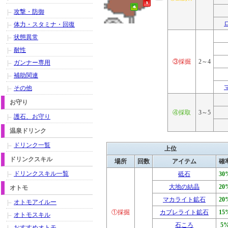
攻撃・防御
体力・スタミナ・回復
状態異常
耐性
③採掘
2～4
ガンナー専用
補助関連
その他
お守り
④採取
3～5
護石、お守り
温泉ドリンク
ドリンク一覧
上位
ドリンクスキル
場所
回数
アイテム
確
ドリンクスキル一覧
砥石
30
大地の結晶
20
オトモ
マカライト鉱石
20
オトモアイルー
①採掘
カブレライト鉱石
15
オトモスキル
石ころ
5
おすすめオトモ