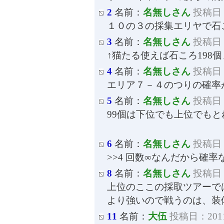
2
名前：
名無しさん
投稿日：2
１０の３の採集エリヤで石
3
名前：
名無しさん
投稿日：2
↑猫たる使えば石ころ198
4
名前：
名無しさん
投稿日：2
エリア７－４のつりの確率
5
名前：
名無しさん
投稿日：2
99個は下位でも上位でもと
6
名前：
名無しさん
投稿日：2
>>4 回数∞なんだから確
8
名前：
名無しさん
投稿日：2
上位のここの採取ツアーで
より強いので戦うのは、装
11
名前：
大伍
投稿日：2011-0