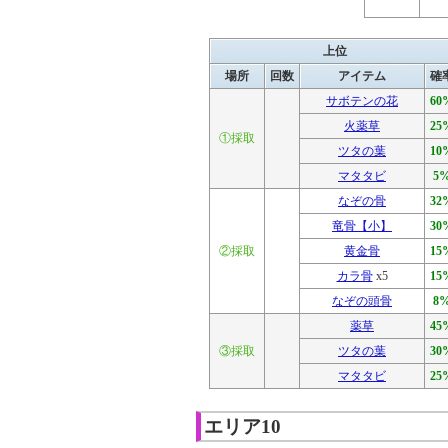
上位
場所
回数
アイテム
確
サボテンの花
60
火薬草
25
①採取
ツタの葉
10
マタタビ
5
なぞの骨
32
竜骨【小】
30
②採取
黄金骨
15
カラ骨
x5
15
なぞの頭骨
8
薬草
45
③採取
ツタの葉
30
マタタビ
25
エリア10