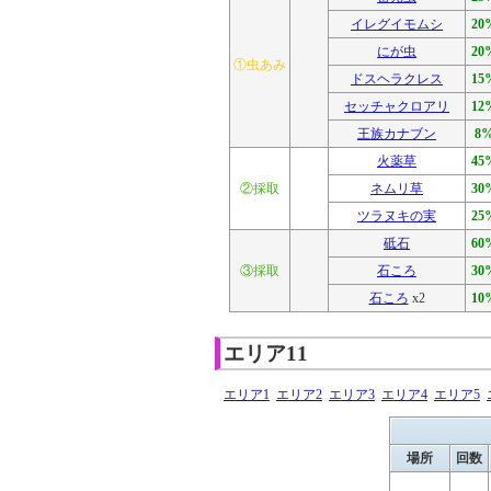
イレグイモムシ
20
にが虫
20
①虫あみ
ドスヘラクレス
15
セッチャクロアリ
12
王族カナブン
8
火薬草
45
②採取
ネムリ草
30
ツラヌキの実
25
砥石
60
③採取
石ころ
30
石ころ
x2
10
エリア11
エリア1
エリア2
エリア3
エリア4
エリア5
場所
回数