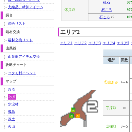
砥石
60
支給品、精算アイテム
③採取
石ころ
30
調合
石ころ
x2
10
調合リスト
エリア2
端材交換
端材交換リスト
エリア1
エリア2
エリア3
エリア4
エリア5
山菜爺
山菜爺アイテム交換
場所
回数
攻略チャート
ユクモ村イベント
マップ
①虫あみ
4～6
渓流
砂原
水没林
②採取
∞
孤島
凍土
火山
③採取
3～5