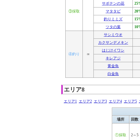
サボテンの花
25
③採取
マタタビ
20
釣りミミズ
15
ツタの葉
10
サシミウオ
カクサンデメキン
はじけイワシ
④釣り
∞
キレアジ
黄金魚
白金魚
エリア8
エリア1
エリア2
エリア3
エリア4
エリア5
場所
回数
①採取
2～5