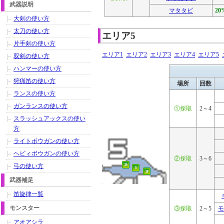
武器説明
マタタビ
20
大剣の使い方
太刀の使い方
エリア5
片手剣の使い方
エリア1
エリア2
エリア3
エリア4
エリア5
双剣の使い方
ハンマーの使い方
狩猟笛の使い方
場所
回数
ランスの使い方
ガンランスの使い方
①採取
2～4
スラッシュアックスの使い
方
ライトボウガンの使い方
ヘビィボウガンの使い方
②採取
3～6
弓の使い方
武器補足
笛旋律一覧
モンスター
③採取
2～5
モ
アオアシラ