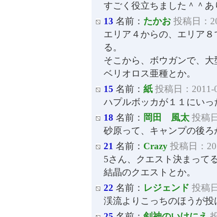
すごく役立ちました＾＾あ
13
名前：
たかお
投稿日：2011
エリア４からの、エリア８
る。
そこから、ボウガンで、大
ベリオロス亜種とか。
15
名前：
紙
投稿日：2011-03
ハプルボッカが１１にいっ
18
名前：
岡田 風太
投稿日：
砂原って、キャンプの後ろ
21
名前：
Crazy
投稿日：2011
5さん、クエスト決まって
結晶のクエストとか。
22
名前：
レジェンド
投稿日：
渓流よりこっちのほうが投
25
名前：
剣神のいけにえ
投