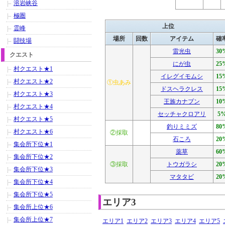
溶岩峡谷
極圏
上位
霊峰
場所
回数
アイテム
確
闘技場
雷光虫
30
クエスト
にが虫
25
村クエスト★1
イレグイモムシ
15
村クエスト★2
①虫あみ
ドスヘラクレス
15
村クエスト★3
王族カナブン
10
村クエスト★4
セッチャクロアリ
5
村クエスト★5
釣りミミズ
80
村クエスト★6
②採取
石ころ
20
集会所下位★1
薬草
60
集会所下位★2
③採取
トウガラシ
20
集会所下位★3
マタタビ
20
集会所下位★4
集会所下位★5
エリア3
集会所上位★6
集会所上位★7
エリア1
エリア2
エリア3
エリア4
エリア5