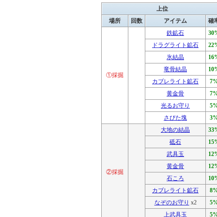
上位
場所
回数
アイテム
確
鉄鉱石
30
ドラグライト鉱石
22
氷結晶
16
竜骨結晶
10
①採掘
カブレライト鉱石
7
黄金骨
7
光るお守り
5
さびた塊
3
大地の結晶
33
砥石
15
武具玉
12
黄金骨
12
②採掘
石ころ
10
カブレライト鉱石
8
なぞのお守り
x2
5
上武具玉
5