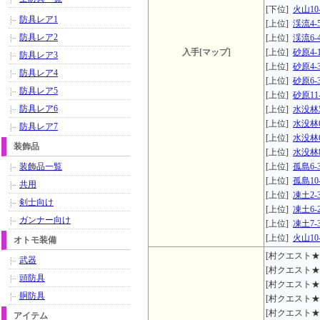
[下位]
火山10
防具レア1
[上位]
渓流4-
防具レア2
[上位]
渓流6-
入手[マップ]
[上位]
砂原4-
防具レア3
[上位]
砂原4-
防具レア4
[上位]
砂原6-
防具レア5
[上位]
砂原11
防具レア6
[上位]
水没林5
[上位]
水没林6
防具レア7
[上位]
水没林6
装飾品
[上位]
水没林8
装飾品一覧
[上位]
孤島6-
[上位]
孤島10
共用
[上位]
凍土2-
剣士向け
[上位]
凍土6-
ガンナー向け
[上位]
凍土7-
[上位]
火山10
オトモ装備
[村クエスト★
武器
[村クエスト★
頭防具
[村クエスト★
胴防具
[村クエスト★
[村クエスト★
アイテム