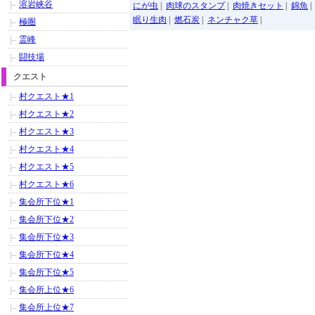
溶岩峡谷
にが虫
|
肉球のスタンプ
|
肉焼きセット
|
錦魚
眠り生肉
|
燃石炭
|
ネンチャク草
|
極圏
霊峰
闘技場
クエスト
村クエスト★1
村クエスト★2
村クエスト★3
村クエスト★4
村クエスト★5
村クエスト★6
集会所下位★1
集会所下位★2
集会所下位★3
集会所下位★4
集会所下位★5
集会所上位★6
集会所上位★7