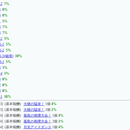
-2
7%
5
8%
4
8%
1
5%
3
7%
3
7%
-2
5%
-1
5%
-2
5%
-5(秘境)
10%
-1
5%
3
3%
-4
5%
3
8%
2
8%
3
8%
-1
10%
3] (基本報酬)
大猪の猛攻！
1個
4%
3] (基本報酬)
大猪の猛攻！
2個
2%
4] (基本報酬)
孤島の相撲大会！
1個
4%
4] (基本報酬)
孤島の相撲大会！
2個
2%
4] (基本報酬)
月光アイスダンス
1個
4%