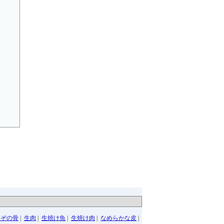
なぞの骨
|
生肉
|
生焼け魚
|
生焼け肉
|
なめらかな皮
|