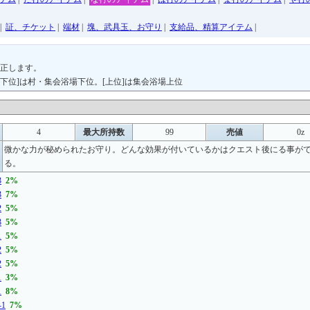
|
証、チケット
|
端材
|
塊、武具玉、お守り
|
支給品、精算アイテム
|
正します。
[下位]は村・集会浴場下位。[上位]は集会浴場上位
4
最大所持数
99
売値
0z
微かな力が秘められたお守り。どんな効果が付いているかはクエスト後にる事が
る。
3
2%
3
7%
2
5%
3
5%
1
5%
2
5%
2
5%
1
3%
1
8%
-1
7%