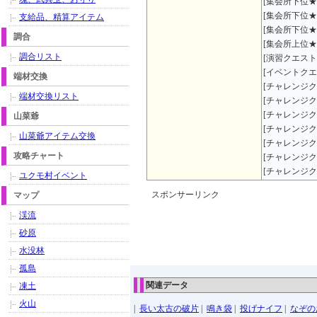
[集会所下位★
[集会所下位★
支給品、精算アイテム
[集会所下位★
調合
[集会所上位★
調合リスト
[演習クエスト
[イベントクエ
端材交換
[チャレンジク
端材交換リスト
[チャレンジク
[チャレンジク
山菜爺
[チャレンジク
山菜爺アイテム交換
[チャレンジク
攻略チャート
[チャレンジク
[チャレンジク
ユクモ村イベント
スポンサーリンク
マップ
渓流
砂原
水没林
孤島
関連データ
凍土
火山
|
長い太古の破片
|
鳴き袋
|
投げナイフ
|
なぞの