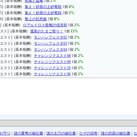
5] (基本報酬)
疾風と猛毒
2個
2%
5] (基本報酬)
集え！砂原の土砂竜戦
1個
4%
5] (基本報酬)
集え！砂原の土砂竜戦
2個
2%
6] (基本報酬)
盤上の狂想曲
2個
8%
] (基本報酬)
ロアルドロス亜種討伐演習
1個
2%
スト] (基本報酬)
孤島のたまご祭り！
1個
15%
エスト] (基本報酬)
モンハンフェスタ02
1個
2%
エスト] (基本報酬)
モンハンフェスタ03
1個
2%
エスト] (基本報酬)
モンハンフェスタ04
1個
2%
エスト] (基本報酬)
チャレンジクエスト08
1個
2%
エスト] (基本報酬)
チャレンジクエスト09
1個
2%
エスト] (基本報酬)
チャレンジクエスト10
1個
2%
エスト] (基本報酬)
チャレンジクエスト06
1個
2%
お守り
|
謎の重弩の秘伝書
|
謎の太刀の秘伝書
|
なぞの頭骨
|
謎の武器の秘伝書
|