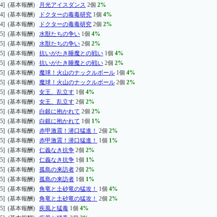
4] (基本報酬)
月光アイスダンス
2個
2%
4] (基本報酬)
ドクターの毒毒研究
1個
4%
4] (基本報酬)
ドクターの毒毒研究
2個
2%
5] (基本報酬)
水獣たちの争い
1個
4%
5] (基本報酬)
水獣たちの争い
2個
2%
5] (基本報酬)
抗いがたき睡魔との戦い
1個
4%
5] (基本報酬)
抗いがたき睡魔との戦い
2個
2%
5] (基本報酬)
魔球！火山のナックルボール
1個
4%
5] (基本報酬)
魔球！火山のナックルボール
2個
2%
5] (基本報酬)
女王、乱立す
1個
4%
5] (基本報酬)
女王、乱立す
2個
2%
5] (基本報酬)
白銀に抱かれて
2個
2%
5] (基本報酬)
白銀に抱かれて
1個
1%
5] (基本報酬)
赤甲激震！潜口猛進！
2個
2%
5] (基本報酬)
赤甲激震！潜口猛進！
1個
1%
5] (基本報酬)
仁義なき抗争
2個
2%
5] (基本報酬)
仁義なき抗争
1個
1%
5] (基本報酬)
孤島の来訪者
2個
2%
5] (基本報酬)
孤島の来訪者
1個
1%
5] (基本報酬)
角竜と土砂竜の猛攻！
1個
4%
5] (基本報酬)
角竜と土砂竜の猛攻！
2個
2%
5] (基本報酬)
疾風と猛毒
1個
4%