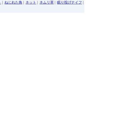
ト
|
ねじれた角
|
ネット
|
ネムリ草
|
眠り投げナイフ
|