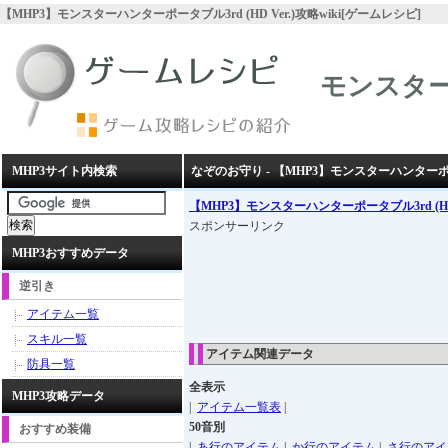
【MHP3】モンスターハンターポータブル3rd (HD Ver.)攻略wiki[ゲームレシピ]
モンスターハ
MHP3サイト内検索
なぞのお守り - 【MHP3】モンスターハンターポータブ
【MHP3】モンスターハンターポータブル3rd (HD 
スポンサーリンク
MHP3おすすめデータ
逆引き
アイテム一覧
スキル一覧
アイテム関連データ
防具一覧
全表示
MHP3攻略データ
|
アイテム一覧表
|
50音別
おすすめ装備
|
あ行のアイテム
|
か行のアイテム
|
さ行のアイ