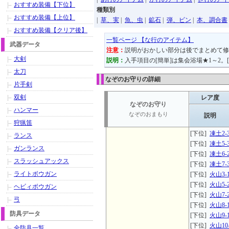
おすすめ装備【下位】
種類別
おすすめ装備【上位】
|
草、実
|
魚、虫
|
鉱石
|
弾、ビン
|
本、調合書
おすすめ装備【クリア後】
一覧ページ 【な行のアイテム】
武器データ
注意：
説明がおかしい部分は後でまとめて修
大剣
説明：
入手項目の[簡単]は集会浴場★1～2。
太刀
なぞのお守りの詳細
片手剣
双剣
レア度
なぞのお守り
ハンマー
なぞのおまもり
説明
狩猟笛
[下位]
凍土2-
ランス
[下位]
凍土5-
ガンランス
[下位]
凍土6-
スラッシュアックス
[下位]
凍土7-
ライトボウガン
[下位]
火山3-
[下位]
火山5-
ヘビィボウガン
[下位]
火山7-
弓
[下位]
火山8-
防具データ
[下位]
火山9-
[下位]
火山10
全防具一覧