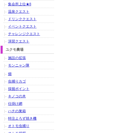
集会所上位★8
温泉クエスト
ドリンククエスト
イベントクエスト
チャレンジクエスト
演習クエスト
ユクモ農場
施設の拡張
モンニャン隊
畑
虫捕りカゴ
採掘ポイント
キノコの木
仕掛け網
ハチの巣箱
特注よろず焼き機
オトモ虫捕り