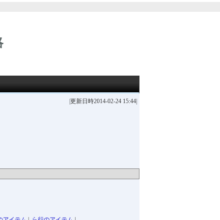
略
|更新日時2014-02-24 15:44|
のアイテム
|
ら行のアイテム
|