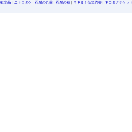
|
虹水晶
|
ニトロダケ
|
忍耐の丸薬
|
忍耐の種
|
ネギま！仮契約書
|
ネコタクチケッ