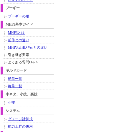
プーギー
プーギーの服
MHP3基本ガイド
MHP3とは
前作との違い
MHP3rd HD Ver.との違い
引き継ぎ要素
よくある質問Q＆A
ギルドカード
勲章一覧
称号一覧
小ネタ、小技、裏技
小技
システム
ダメージ計算式
能力上昇の併用