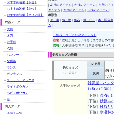
おすすめ装備【下位】
|
あ行のアイテム
|
か行のアイテム
|
さ行のアイ
おすすめ装備【上位】
アイテム
|
や行のアイテム
|
ら行のアイテム
|
おすすめ装備【クリア後】
種類別
|
草、実
|
魚、虫
|
鉱石
|
弾、ビン
|
本、調合書
武器データ
ム
|
大剣
一覧ページ 【た行のアイテム】
太刀
注意：
説明がおかしい部分は後でまとめて修
片手剣
説明：
入手項目の[簡単]は集会浴場★1～2。
双剣
ハンマー
釣りミミズの詳細
狩猟笛
レア度
ランス
釣りミミズ
釣り
つりみみず
説明
ガンランス
でき
スラッシュアックス
雑貨屋、ハン
入手[ショップ]
ライトボウガン
行商人(半額1)
ヘビィボウガン
[下位]
渓流6-1
弓
[下位]
砂原2-2
防具データ
[下位]
砂原7-3
[下位]
水没林2-
全防具一覧