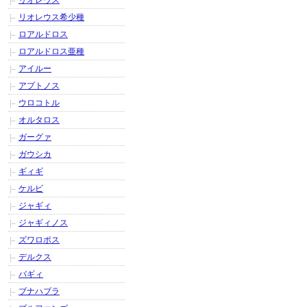
リオレウス
リオレウス希少種
ロアルドロス
ロアルドロス亜種
アイルー
アプトノス
ウロコトル
オルタロス
ガーグァ
ガウシカ
ギィギ
ケルビ
ジャギィ
ジャギィノス
ズワロポス
デルクス
バギィ
ブナハブラ