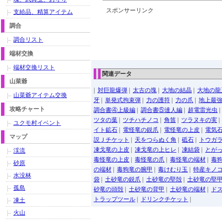
スポンサーリンク
支給品、精算アイテム
調合
調合リスト
端材交換
端材交換リスト
関連データ
山菜爺
|
対巨龍爆弾
|
太古の塊
|
大地の結晶
|
大地の龍
山菜爺アイテム交換
牙
|
単発式拘束弾
|
力の護符
|
力の爪
|
地上最
攻略チャート
調合書④上級編
|
調合書⑤達人編
|
超電雷光虫
ツタの葉
|
ツチハチノコ
|
角笛
|
ツラヌキの実
ユクモ村イベント
イト鉱石
|
電怪竜の鋭爪
|
電怪竜の上皮
|
電気
マップ
説Ｊチケット
|
天をつらぬく角
|
砥石
|
トウガ
凍戈竜の上皮
|
凍戈竜の上ヒレ
|
凍結袋
|
とが
渓流
毒怪竜の上皮
|
毒怪竜の爪
|
毒怪竜の端材
|
毒
砂原
の端材
|
毒狗竜の腕甲
|
毒けむり玉
|
特産キノ
水没林
袋
|
土砂竜の鋭爪
|
土砂竜の堅殻
|
土砂竜の堅
孤島
砂竜の頭殻
|
土砂竜の背甲
|
土砂竜の端材
|
ド
トラップツール
|
ドリンクチケット
|
凍土
火山