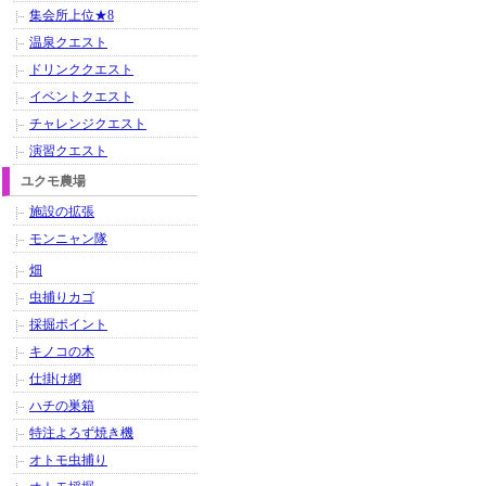
集会所上位★8
温泉クエスト
ドリンククエスト
イベントクエスト
チャレンジクエスト
演習クエスト
ユクモ農場
施設の拡張
モンニャン隊
畑
虫捕りカゴ
採掘ポイント
キノコの木
仕掛け網
ハチの巣箱
特注よろず焼き機
オトモ虫捕り