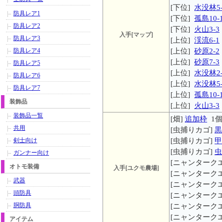
[下位]
水没林5-
防具レア1
[下位]
孤島10-
防具レア2
[下位]
火山3-3
入手[マップ]
防具レア3
[上位]
渓流6-1
防具レア4
[上位]
砂原2-2
[上位]
砂原7-3
防具レア5
[上位]
水没林2-
防具レア6
[上位]
水没林5-
防具レア7
[上位]
孤島10-
装飾品
[上位]
火山3-3
装飾品一覧
[畑]
追加枠
1
共用
[虫捕りカゴ]
黒
剣士向け
[虫捕りカゴ]
甲
[虫捕りカゴ]
虫
ガンナー向け
[ニャンターク
オトモ装備
入手[ユクモ農場]
[ニャンターク
武器
[ニャンターク
頭防具
[ニャンターク
胴防具
[ニャンターク
[ニャンターク
アイテム