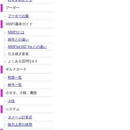
プーギー
プーギーの服
MHP3基本ガイド
MHP3とは
前作との違い
MHP3rd HD Ver.との違い
引き継ぎ要素
よくある質問Q＆A
ギルドカード
勲章一覧
称号一覧
小ネタ、小技、裏技
小技
システム
ダメージ計算式
能力上昇の併用