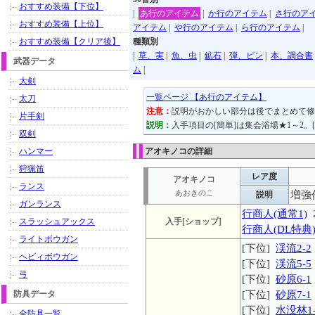
おすすめ装備【下位】
|
あ行のアイテム
|
か行のアイテム
|
さ行のア
おすすめ装備【上位】
アイテム
|
や行のアイテム
|
ら行のアイテム
|
おすすめ装備【クリア後】
種類別
|
草、実
|
魚、虫
|
鉱石
|
弾、ビン
|
本、調合書
武器データ
ム
|
大剣
一覧ページ 【あ行のアイテム】
太刀
注意：
説明がおかしい部分は後でまとめて修
片手剣
説明：
入手項目の[簡単]は集会浴場★1～2。
双剣
ハンマー
アオキノコの詳細
狩猟笛
レア度
アオキノコ
ランス
あおきのこ
増強
説明
ガンランス
行商人(通常1)
スラッシュアックス
入手[ショップ]
行商人(DL特典
ライトボウガン
[下位]
渓流2-2
ヘビィボウガン
[下位]
渓流5-5
弓
[下位]
砂原6-1
防具データ
[下位]
砂原7-1
[下位]
水没林1-
全防具一覧