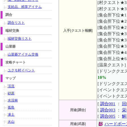
[村クエスト★3
支給品、精算アイテム
[村クエスト★3]
調合
[集会所下位★1]
[集会所下位★2
調合リスト
[集会所下位★2
端材交換
入手[クエスト報酬]
[集会所下位★3]
端材交換リスト
[集会所下位★3
[集会所下位★3
山菜爺
[集会所下位★4
山菜爺アイテム交換
[集会所上位★6
攻略チャート
[温泉クエスト]
ユクモ村イベント
[ドリンククエス
10%
マップ
[ドリンククエス
渓流
[イベントクエス
砂原
[イベントクエス
水没林
[
調合001
：
回
孤島
[
調合003
：
栄
用途[調合]
凍土
[
調合005
：
解
火山
ハードボー
用途[武器]