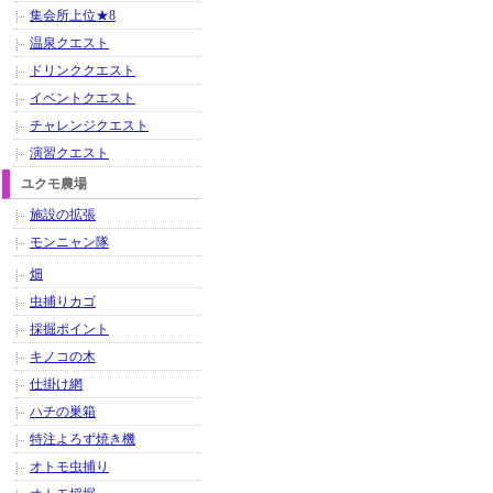
集会所上位★8
温泉クエスト
ドリンククエスト
イベントクエスト
チャレンジクエスト
演習クエスト
ユクモ農場
施設の拡張
モンニャン隊
畑
虫捕りカゴ
採掘ポイント
キノコの木
仕掛け網
ハチの巣箱
特注よろず焼き機
オトモ虫捕り