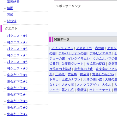
溶岩峡谷
スポンサーリンク
極圏
霊峰
闘技場
クエスト
村クエスト★1
関連データ
村クエスト★2
|
アイシスメタル
|
アオキノコ
|
赤の種
|
アカム
村クエスト★3
の書
|
アルバトリオンの書
|
アルビノエキス
|
村クエスト★4
ジョーの書
|
イレグイモムシ
|
ウカムルバスの
村クエスト★5
栄養剤
|
栄養剤グレート
|
炎戈竜の碇口
|
炎戈
村クエスト★6
炎戈竜の上端材
|
炎戈竜の上皮
|
炎戈竜の上ヒ
薬
|
王錦魚
|
黄金魚
|
黄金骨
|
黄金石のかけら
|
集会所下位★1
トサカ
|
王族カナブン
|
大猪の硬い皮
|
大猪の
集会所下位★2
なヒレ
|
大きな骨
|
オオクワアゲハ
|
大タル
|
集会所下位★3
いクチ
|
落とし穴
|
音爆弾
|
オトモチケット
|
集会所下位★4
集会所下位★5
集会所上位★6
集会所上位★7