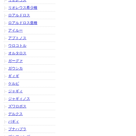
リオレウス
リオレウス希少種
ロアルドロス
ロアルドロス亜種
アイルー
アプトノス
ウロコトル
オルタロス
ガーグァ
ガウシカ
ギィギ
ケルビ
ジャギィ
ジャギィノス
ズワロポス
デルクス
バギィ
ブナハブラ