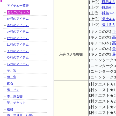
[上位]
孤島4-6
アイテム一覧表
[上位]
孤島6-4
あ行のアイテム
[上位]
孤島7-4
か行のアイテム
[上位]
凍土4-4
[上位]
凍土5-5
さ行のアイテム
[キノコの木]
キ
た行のアイテム
[キノコの木]
高
な行のアイテム
[キノコの木]
高
は行のアイテム
[キノコの木]
最
ま行のアイテム
[キノコの木]
最
入手[ユクモ農場]
や行のアイテム
[ニャンターク
ら行のアイテム
[ニャンターク
草、実
[ニャンターク
魚、虫
[ニャンターク
鉱石
[村クエスト★1]
[村クエスト★1
弾、ビン
[村クエスト★2
本、調合書
[村クエスト★2
証、チケット
[村クエスト★2
端材
[村クエスト★3
塊、武具玉、お守り