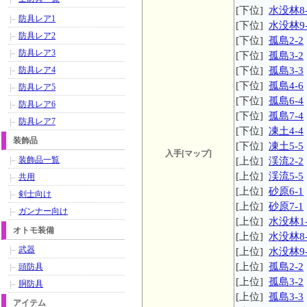
[下位]
水没林8-
防具レア1
[下位]
水没林9-
防具レア2
[下位]
孤島2-2
防具レア3
[下位]
孤島3-2
防具レア4
[下位]
孤島3-3
[下位]
孤島4-6
防具レア5
[下位]
孤島6-4
防具レア6
[下位]
孤島7-4
防具レア7
[下位]
凍土4-4
装飾品
[下位]
凍土5-5
入手[マップ]
装飾品一覧
[上位]
渓流2-2
[上位]
渓流5-5
共用
[上位]
砂原6-1
剣士向け
[上位]
砂原7-1
ガンナー向け
[上位]
水没林1-
オトモ装備
[上位]
水没林8-
武器
[上位]
水没林9-
[上位]
孤島2-2
頭防具
[上位]
孤島3-2
胴防具
[上位]
孤島3-3
アイテム