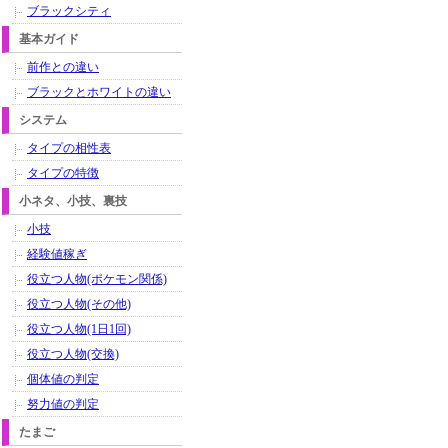
ブラックシティ
基本ガイド
前作との違い
ブラックとホワイトの違い
システム
タイプの相性表
タイプの特徴
小ネタ、小技、裏技
小技
経験値稼ぎ
役立つ人物(ポケモン関係)
役立つ人物(その他)
役立つ人物(1日1回)
役立つ人物(交換)
個体値の判定
努力値の判定
たまご