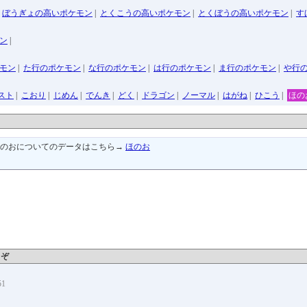
|
ぼうぎょの高いポケモン
|
とくこうの高いポケモン
|
とくぼうの高いポケモン
|
す
ン
|
モン
|
た行のポケモン
|
な行のポケモン
|
は行のポケモン
|
ま行のポケモン
|
や行
スト
|
こおり
|
じめん
|
でんき
|
どく
|
ドラゴン
|
ノーマル
|
はがね
|
ひこう
|
ほの
ほのおについてのデータはこちら→
ほのお
うぞ
51