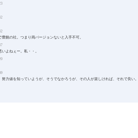
23
32
32
で豊饒の社。つまり両バージョンないと入手不可。
37
悪いよねぇー。私・・。
20
49
、努力値を知っていようが、そうでなかろうが、その人が楽しければ、それで良い