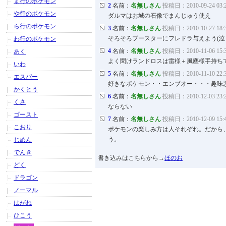
ま行のポケモン
2
名前：
名無しさん
投稿日：2010-09-24 03:
や行のポケモン
ダルマはお城の石像でまんじゅう使え
ら行のポケモン
3
名前：
名無しさん
投稿日：2010-10-27 18:
そろそろブースターにフレドラ与えよう(泣
わ行のポケモン
4
名前：
名無しさん
投稿日：2010-11-06 15:
あく
よく聞けランドロスは雷様＋風塵様手持ち
いわ
5
名前：
名無しさん
投稿日：2010-11-10 22:
エスパー
好きなポケモン・・エンブオー・・・趣味
かくとう
6
名前：
名無しさん
投稿日：2010-12-03 23:
くさ
ならない
ゴースト
7
名前：
名無しさん
投稿日：2010-12-09 15:
こおり
ポケモンの楽しみ方は人それぞれ。だから
う。
じめん
でんき
書き込みはこちらから→
ほのお
どく
ドラゴン
ノーマル
はがね
ひこう