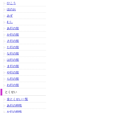
ひこう
ほのお
みず
むし
あ行の技
か行の技
さ行の技
た行の技
な行の技
は行の技
ま行の技
や行の技
ら行の技
わ行の技
とくせい
全とくせい一覧
あ行の特性
か行の特性