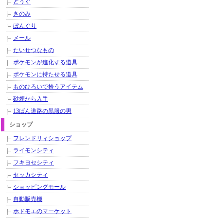
どうぐ
きのみ
ぼんぐり
メール
たいせつなもの
ポケモンが進化する道具
ポケモンに持たせる道具
ものひろいで拾うアイテム
砂煙から入手
13ばん道路の黒服の男
ショップ
フレンドリィショップ
ライモンシティ
フキヨセシティ
セッカシティ
ショッピングモール
自動販売機
ホドモエのマーケット