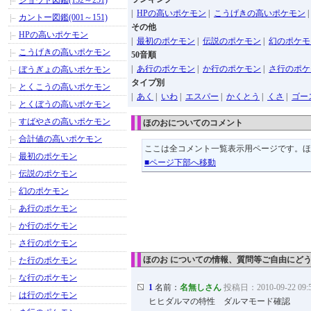
ジョウト図鑑(152～251)
|
HPの高いポケモン
|
こうげきの高いポケモン
カントー図鑑(001～151)
その他
HPの高いポケモン
|
最初のポケモン
|
伝説のポケモン
|
幻のポケモ
こうげきの高いポケモン
50音順
|
あ行のポケモン
|
か行のポケモン
|
さ行のポケ
ぼうぎょの高いポケモン
タイプ別
とくこうの高いポケモン
|
あく
|
いわ
|
エスパー
|
かくとう
|
くさ
|
ゴー
とくぼうの高いポケモン
すばやさの高いポケモン
ほのおについてのコメント
合計値の高いポケモン
ここは全コメント一覧表示用ページです。
最初のポケモン
■ページ下部へ移動
伝説のポケモン
幻のポケモン
あ行のポケモン
か行のポケモン
さ行のポケモン
ほのお についての情報、質問等ご自由にど
た行のポケモン
な行のポケモン
1
名前：
名無しさん
投稿日：2010-09-22 09:
は行のポケモン
ヒヒダルマの特性 ダルマモード確認