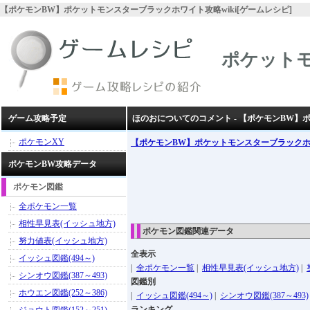
【ポケモンBW】ポケットモンスターブラックホワイト攻略wiki[ゲームレシピ]
ポケット
ゲーム攻略予定
ほのおについてのコメント - 【ポケモンBW
ポケモンXY
【ポケモンBW】ポケットモンスターブラック
ポケモンBW攻略データ
ポケモン図鑑
全ポケモン一覧
相性早見表(イッシュ地方)
ポケモン図鑑関連データ
努力値表(イッシュ地方)
全表示
イッシュ図鑑(494～)
|
全ポケモン一覧
|
相性早見表(イッシュ地方)
|
シンオウ図鑑(387～493)
図鑑別
ホウエン図鑑(252～386)
|
イッシュ図鑑(494～)
|
シンオウ図鑑(387～493)
ランキング