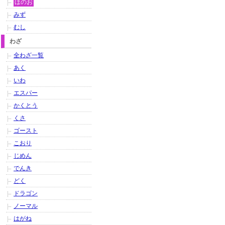
ほのお
みず
むし
わざ
全わざ一覧
あく
いわ
エスパー
かくとう
くさ
ゴースト
こおり
じめん
でんき
どく
ドラゴン
ノーマル
はがね