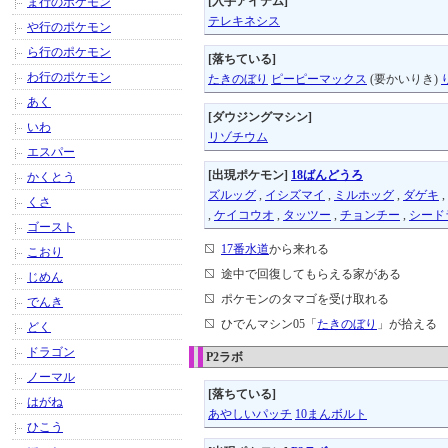
[入手アイテム]
ま行のポケモン
テレキネシス
や行のポケモン
ら行のポケモン
[落ちている]
わ行のポケモン
たきのぼり
ピーピーマックス
(要かいりき)
あく
[ダウジングマシン]
いわ
リゾチウム
エスパー
[出現ポケモン]
18ばんどうろ
かくとう
ズルッグ
,
イシズマイ
,
ミルホッグ
,
ダゲキ
,
くさ
,
ケイコウオ
,
タッツー
,
チョンチー
,
シード
ゴースト
17番水道
から来れる
こおり
途中で回復してもらえる家がある
じめん
ポケモンのタマゴを受け取れる
でんき
ひでんマシン05「
たきのぼり
」が拾える
どく
ドラゴン
P2ラボ
ノーマル
[落ちている]
はがね
あやしいパッチ
10まんボルト
ひこう