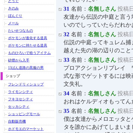
どうぐ
31
名前：
名無しさん
投稿日：
きのみ
ぼんぐり
友達から伝説の中庭と言う
メール
いのでしっていたらだれか
たいせつなもの
32
名前：
名無しさん
投稿日：
ポケモンが進化する道具
伝説の中庭ってキュレム捕
ポケモンに持たせる道具
越えた先の湖の辺りのこと
ものひろいで拾うアイテム
33
名前：
名無しさん
投稿日：
砂煙から入手
プロアクションリプレイ 
13ばん道路の黒服の男
式な形でゲットするには映
ショップ
文失礼。
フレンドリィショップ
ライモンシティ
34
名前：
名無しさん
投稿日：
フキヨセシティ
おれはケルディオもってん
セッカシティ
35
名前：
名無しさん
投稿日：
ショッピングモール
僕は友達からメロエッタと
自動販売機
タを誰かにあげてしまいま
ホドモエのマーケット