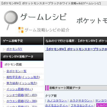
【ポケモンBW】ポケットモンスターブラックホワイト攻略wiki[ゲームレシピ]
ポケット
ゲーム攻略予定
なみのりで行ける場所 - 【ポケモンBW】ポ
ポケモンXY
【ポケモンBW】ポケットモンスターブラック
ポケモンBW攻略データ
ポケモン図鑑
全ポケモン一覧
相性早見表(イッシュ地方)
努力値表(イッシュ地方)
攻略チャート関連データ
イッシュ図鑑(494～)
シンオウ図鑑(387～493)
クリア前
|
カノコタウン～
|
カラクサタウン～
|
サンヨウ
ホウエン図鑑(252～386)
ホドモエシティ～
|
フキヨセシティ～
|
なみの