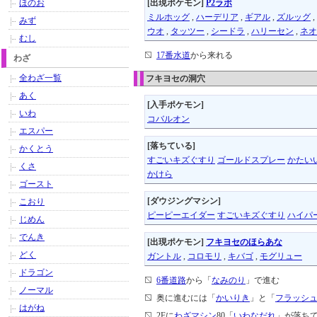
ほのお
[出現ポケモン]
P2ラボ
ミルホッグ
,
ハーデリア
,
ギアル
,
ズルッグ
,
みず
ウオ
,
タッツー
,
シードラ
,
ハリーセン
,
ネオ
むし
17番水道
から来れる
わざ
全わざ一覧
フキヨセの洞穴
あく
[入手ポケモン]
いわ
コバルオン
エスパー
[落ちている]
かくとう
すごいキズぐすり
ゴールドスプレー
かたい
くさ
かけら
ゴースト
[ダウジングマシン]
こおり
ピーピーエイダー
すごいキズぐすり
ハイパ
じめん
でんき
[出現ポケモン]
フキヨセのほらあな
どく
ガントル
,
コロモリ
,
キバゴ
,
モグリュー
ドラゴン
6番道路
から「
なみのり
」で進む
ノーマル
奥に進むには「
かいりき
」と「
フラッシ
はがね
2Fに
わざマシン
80「
いわなだれ
」が落ち