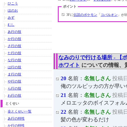
ひこう
ポイント
ほのお
3Fに
伝説のポケモン
「
コバルオン
」が
みず
むし
あ行の技
か行の技
さ行の技
た行の技
なみのりで行ける場所 - 
な行の技
ホワイト
についての情報、
は行の技
ま行の技
20
名前：
名無しさん
投稿日：
や行の技
俺のツルピッカの方が早い
ら行の技
21
名前：
名無しさん
投稿日：
わ行の技
メロエッタのボイスフォル
とくせい
22
名前：
名無しさん
投稿日：
全とくせい一覧
あ行の特性
髪の色が変わるだけ
か行の特性