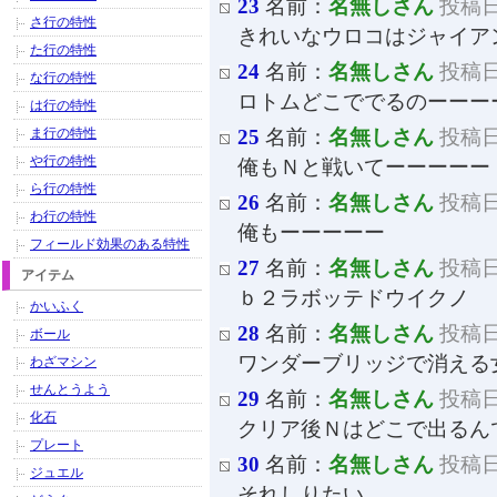
23
名前：
名無しさん
投稿日：
さ行の特性
きれいなウロコはジャイア
た行の特性
24
名前：
名無しさん
投稿日：
な行の特性
ロトムどこででるのーーー
は行の特性
ま行の特性
25
名前：
名無しさん
投稿日：
や行の特性
俺もＮと戦いてーーーーー
ら行の特性
26
名前：
名無しさん
投稿日：
わ行の特性
俺もーーーーー
フィールド効果のある特性
27
名前：
名無しさん
投稿日：
アイテム
ｂ２ラボッテドウイクノ
かいふく
28
名前：
名無しさん
投稿日：
ボール
ワンダーブリッジで消える
わざマシン
せんとうよう
29
名前：
名無しさん
投稿日：
化石
クリア後Ｎはどこで出るん
プレート
30
名前：
名無しさん
投稿日：
ジュエル
それしりたい