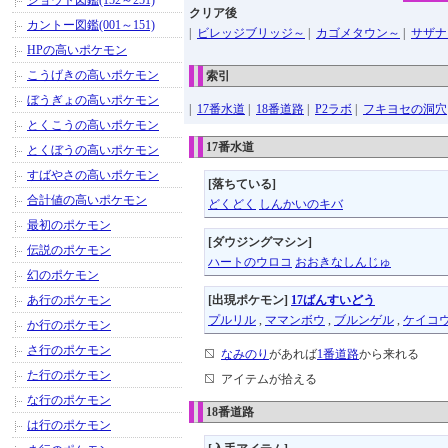
ジョウト図鑑(152～251)
クリア後
カントー図鑑(001～151)
|
ビレッジブリッジ～
|
カゴメタウン～
|
サザナ
HPの高いポケモン
こうげきの高いポケモン
索引
ぼうぎょの高いポケモン
|
17番水道
|
18番道路
|
P2ラボ
|
フキヨセの洞穴
とくこうの高いポケモン
17番水道
とくぼうの高いポケモン
すばやさの高いポケモン
[落ちている]
合計値の高いポケモン
どくどく
しんかいのキバ
最初のポケモン
[ダウジングマシン]
伝説のポケモン
ハートのウロコ
おおきなしんじゅ
幻のポケモン
あ行のポケモン
[出現ポケモン]
17ばんすいどう
プルリル
,
ママンボウ
,
ブルンゲル
,
ケイコ
か行のポケモン
さ行のポケモン
なみのり
があれば
1番道路
から来れる
た行のポケモン
アイテムが拾える
な行のポケモン
18番道路
は行のポケモン