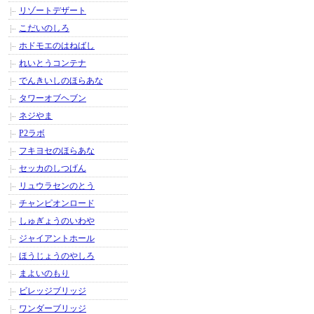
リゾートデザート
こだいのしろ
ホドモエのはねばし
れいとうコンテナ
でんきいしのほらあな
タワーオブヘブン
ネジやま
P2ラボ
フキヨセのほらあな
セッカのしつげん
リュウラセンのとう
チャンピオンロード
しゅぎょうのいわや
ジャイアントホール
ほうじょうのやしろ
まよいのもり
ビレッジブリッジ
ワンダーブリッジ