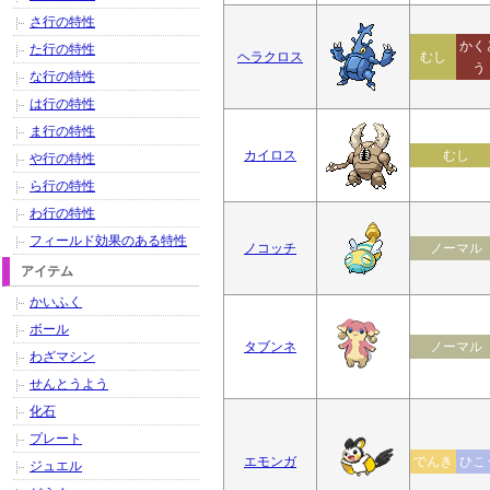
さ行の特性
かく
た行の特性
ヘラクロス
むし
う
な行の特性
は行の特性
ま行の特性
カイロス
むし
や行の特性
ら行の特性
わ行の特性
フィールド効果のある特性
ノコッチ
ノーマル
アイテム
かいふく
ボール
タブンネ
ノーマル
わざマシン
せんとうよう
化石
プレート
エモンガ
でんき
ひこ
ジュエル