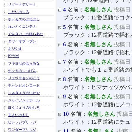
ホワイト:12番道路、チェ
リゾートデザート
4
名前：
名無しさん
投稿日：2
こだいのしろ
ブラック：12番道路でコク
ホドモエのはねばし
5
名前：
名無しさん
投稿日：2
れいとうコンテナ
でんきいしのほらあな
ブラック：12番道路で揺
タワーオブヘブン
6
名前：
名無しさん
投稿日：2
ネジやま
ブラック：12番道路で揺
P2ラボ
7
名前：
名無しさん
投稿日：2
フキヨセのほらあな
ホワイトでも１２番道路の
セッカのしつげん
リュウラセンのとう
8
名前：
名無しさん
投稿日：2
チャンピオンロード
ホワイト：ヒマナッツがバ
しゅぎょうのいわや
9
名前：
名無しさん
投稿日：2
ジャイアントホール
ホワイト：12番道路にノコ
ほうじょうのやしろ
10
名前：
名無しさん
投稿日：
まよいのもり
ホワイト：12番道路にチュ
ビレッジブリッジ
ワンダーブリッジ
11
名前：
名無しさん
投稿日：