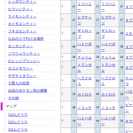
シッポウシティ～
ミツハニ
ミツハニ
?
タブ
47
57
47
ヒウンシティ～
ー
ー
ライモンシティ～
ヒマナッ
ヒマナッ
?
タブ
47
57
47
ツ
ツ
ホドモエシティ～
ギャロッ
ギャロッ
フキヨセシティ～
?
エモ
49
59
48
プ
プ
なみのりで行ける場所
ハトーボ
ハトーボ
セッカシティ～
?
タブ
48
58
48
ー
ー
ソウリュウシティ～
?
チェリム
チェリム
タブ
48
58
49
ビレッジブリッジ～
トランセ
トランセ
?
タブ
48
59
50
カゴメタウン～
ル
ル
サザナミタウン～
ヘラクロ
ヘラクロ
ケン
?
50
60
50
七賢人の出現
ス
ス
ウ
伝説のポケモン等の捕獲
バタ
?
カイロス
カイロス
50
60
50
ー
その他
ビー
マップ
?
ノコッチ
ノコッチ
48
59
50
ン
1ばんどうろ
ハトーボ
ハトーボ
?
キマ
50
60
50
2ばんどうろ
ー
ー
3ばんどうろ
ビー