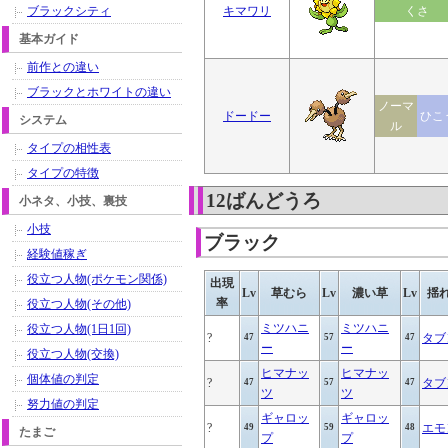
ブラックシティ
キマワリ
くさ
基本ガイド
前作との違い
ブラックとホワイトの違い
ノーマ
ドードー
ひこ
システム
ル
タイプの相性表
タイプの特徴
12ばんどうろ
小ネタ、小技、裏技
小技
ブラック
経験値稼ぎ
役立つ人物(ポケモン関係)
出現
Lv
草むら
Lv
濃い草
Lv
揺
率
役立つ人物(その他)
ミツハニ
ミツハニ
役立つ人物(1日1回)
?
タブ
47
57
47
ー
ー
役立つ人物(交換)
ヒマナッ
ヒマナッ
個体値の判定
?
タブ
47
57
47
ツ
ツ
努力値の判定
ギャロッ
ギャロッ
?
エモ
49
59
48
たまご
プ
プ