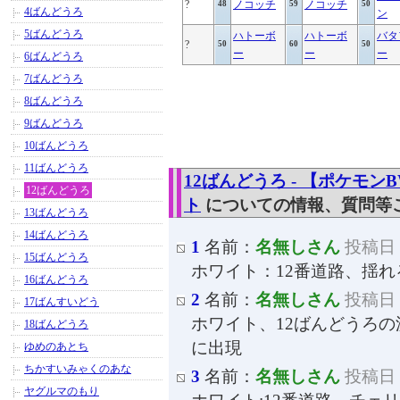
?
ノコッチ
ノコッチ
48
59
50
4ばんどうろ
ン
5ばんどうろ
ハトーボ
ハトーボ
バタ
?
50
60
50
ー
ー
ー
6ばんどうろ
7ばんどうろ
8ばんどうろ
9ばんどうろ
10ばんどうろ
11ばんどうろ
12ばんどうろ - 【ポケモ
12ばんどうろ
ト
についての情報、質問等
13ばんどうろ
14ばんどうろ
1
名前：
名無しさん
投稿日：2
15ばんどうろ
ホワイト：12番道路、揺
16ばんどうろ
2
名前：
名無しさん
投稿日：2
17ばんすいどう
ホワイト、12ばんどうろ
18ばんどうろ
に出現
ゆめのあとち
ちかすいみゃくのあな
3
名前：
名無しさん
投稿日：2
ヤグルマのもり