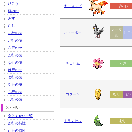
ひこう
ギャロップ
ほのお
ほのお
みず
むし
ノーマ
ハトーボー
ひこ
あ行の技
ル
か行の技
さ行の技
た行の技
な行の技
チェリム
くさ
は行の技
ま行の技
や行の技
ら行の技
コクーン
むし
ど
わ行の技
とくせい
全とくせい一覧
トランセル
むし
あ行の特性
か行の特性