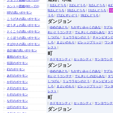
ジョウト図鑑(152～251)
|
1ばんどうろ
|
2ばんどうろ
|
3ばんどうろ
|
4
カントー図鑑(001～151)
9ばんどうろ
|
10ばんどうろ
|
11ばんどうろ
|
1
HPの高いポケモン
うろ
|
17ばんすいどう
|
18ばんどうろ
|
こうげきの高いポケモン
ダンジョン
ぼうぎょの高いポケモン
|
ゆめのあとち
|
ちかすいみゃくのあな
|
ヤグル
とくこうの高いポケモン
れいとうコンテナ
|
でんきいしのほらあな
|
タ
しつげん
|
リュウラセンのとう
|
チャンピオン
とくぼうの高いポケモン
しろ
|
まよいのもり
|
ビレッジブリッジ
|
ワン
すばやさの高いポケモン
レスト
|
合計値の高いポケモン
町
最初のポケモン
|
ホドモエシティ
|
セッカシティ
|
サンヨウシテ
伝説のポケモン
ダンジョン
幻のポケモン
|
ゆめのあとち
|
ちかすいみゃくのあな
|
ヤグル
あ行のポケモン
れいとうコンテナ
|
でんきいしのほらあな
|
タ
しつげん
|
リュウラセンのとう
|
チャンピオン
か行のポケモン
しろ
|
まよいのもり
|
ビレッジブリッジ
|
ワン
さ行のポケモン
レスト
|
た行のポケモン
町
な行のポケモン
|
ホドモエシティ
|
セッカシティ
|
サンヨウシテ
は行のポケモン
ダンジョン