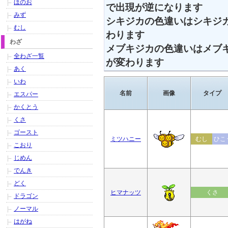
ほのお
で出現が逆になります
みず
シキジカの色違いはシキジ
むし
わります
わざ
メブキジカの色違いはメブ
全わざ一覧
が変わります
あく
いわ
名前
画像
タイプ
エスパー
かくとう
くさ
ゴースト
ミツハニー
むし
ひこ
こおり
じめん
でんき
どく
ヒマナッツ
くさ
ドラゴン
ノーマル
はがね