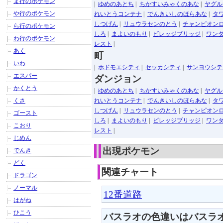
ま行のポケモン
|
ゆめのあとち
|
ちかすいみゃくのあな
|
ヤグル
や行のポケモン
れいとうコンテナ
|
でんきいしのほらあな
|
タ
しつげん
|
リュウラセンのとう
|
チャンピオン
ら行のポケモン
しろ
|
まよいのもり
|
ビレッジブリッジ
|
ワン
わ行のポケモン
レスト
|
あく
町
いわ
|
ホドモエシティ
|
セッカシティ
|
サンヨウシテ
エスパー
ダンジョン
かくとう
|
ゆめのあとち
|
ちかすいみゃくのあな
|
ヤグル
くさ
れいとうコンテナ
|
でんきいしのほらあな
|
タ
しつげん
|
リュウラセンのとう
|
チャンピオン
ゴースト
しろ
|
まよいのもり
|
ビレッジブリッジ
|
ワン
こおり
レスト
|
じめん
出現ポケモン
でんき
どく
関連チャート
ドラゴン
ノーマル
12番道路
はがね
ひこう
バスラオの色違いはバスラ