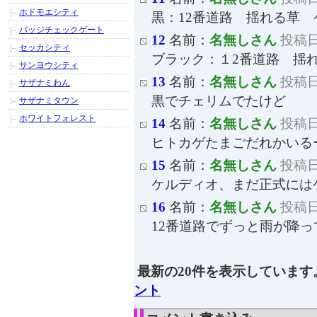
ホドモエシティ
黒：12番道路 揺れる草
バッジチェックゲート
12
名前：
名無しさん
投稿日：
セッカシティ
ブラック：１2番道路 揺
サンヨウシティ
13
名前：
名無しさん
投稿日：
サザナミわん
黒でチェリムでたけど
サザナミタウン
ホワイトフォレスト
14
名前：
名無しさん
投稿日：
ヒトカゲたまごだれかいる
15
名前：
名無しさん
投稿日：
ケルディオ、まだ正式には
16
名前：
名無しさん
投稿日：
12番道路でずっと雨が降
最新の20件を表示しています
ント