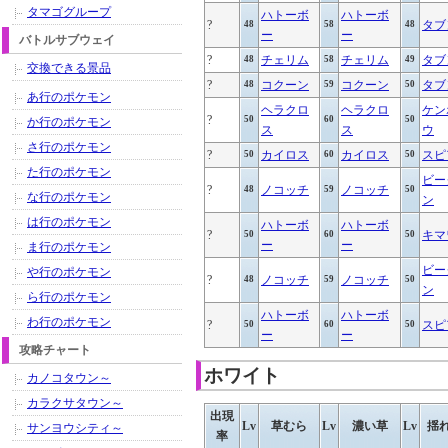
タマゴグループ
ハトーボ
ハトーボ
?
タブ
48
58
48
ー
ー
バトルサブウェイ
?
チェリム
チェリム
タブ
48
58
49
交換できる景品
?
コクーン
コクーン
タブ
48
59
50
あ行のポケモン
ヘラクロ
ヘラクロ
ケン
?
50
60
50
か行のポケモン
ス
ス
ウ
さ行のポケモン
?
カイロス
カイロス
スピ
50
60
50
た行のポケモン
ビー
?
ノコッチ
ノコッチ
48
59
50
な行のポケモン
ン
は行のポケモン
ハトーボ
ハトーボ
?
キマ
50
60
50
ー
ー
ま行のポケモン
ビー
や行のポケモン
?
ノコッチ
ノコッチ
48
59
50
ン
ら行のポケモン
ハトーボ
ハトーボ
わ行のポケモン
?
スピ
50
60
50
ー
ー
攻略チャート
ホワイト
カノコタウン～
カラクサタウン～
出現
Lv
草むら
Lv
濃い草
Lv
揺
サンヨウシティ～
率