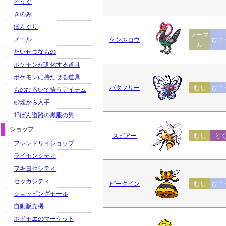
どうぐ
きのみ
ぼんぐり
ノーマ
メール
ケンホロウ
ひこ
ル
たいせつなもの
ポケモンが進化する道具
ポケモンに持たせる道具
バタフリー
むし
ひこ
ものひろいで拾うアイテム
砂煙から入手
13ばん道路の黒服の男
ショップ
スピアー
むし
ど
フレンドリィショップ
ライモンシティ
フキヨセシティ
セッカシティ
ビークイン
むし
ひこ
ショッピングモール
自動販売機
ホドモエのマーケット