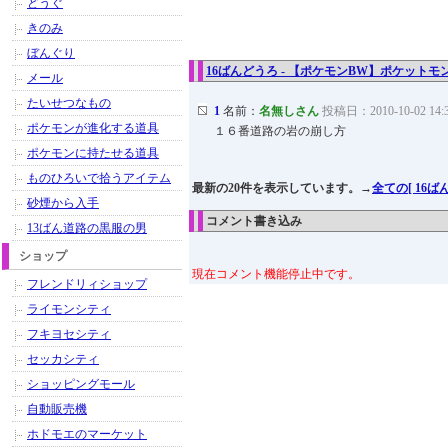
どうぐ
きのみ
ぼんぐり
16ばんどうろ - 【ポケモンBW】ポケット
メール
たいせつなもの
1
名前：
名無しさん
投稿日：2010-10-02 14:
ポケモンが進化する道具
１６番道路の岩の崩し方
ポケモンに持たせる道具
ものひろいで拾うアイテム
最新の20件を表示しています。→
全ての[ 16
砂煙から入手
コメント書き込み
13ばん道路の黒服の男
ショップ
現在コメント機能停止中です。
フレンドリィショップ
ライモンシティ
フキヨセシティ
セッカシティ
ショッピングモール
自動販売機
ホドモエのマーケット