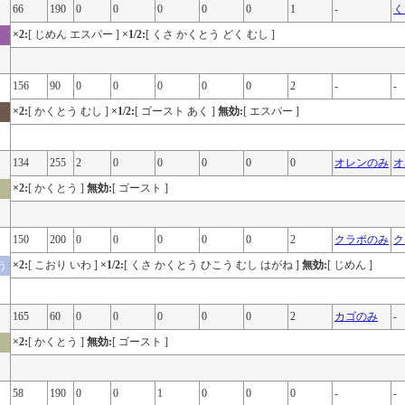
66
190
0
0
0
0
0
1
-
く
×2:
[ じめん エスパー ]
×1/2:
[ くさ かくとう どく むし ]
156
90
0
0
0
0
0
2
-
-
×2:
[ かくとう むし ]
×1/2:
[ ゴースト あく ]
無効:
[ エスパー ]
134
255
2
0
0
0
0
0
オレンのみ
オ
×2:
[ かくとう ]
無効:
[ ゴースト ]
150
200
0
0
0
0
0
2
クラボのみ
ク
×2:
[ こおり いわ ]
×1/2:
[ くさ かくとう ひこう むし はがね ]
無効:
[ じめん ]
う
165
60
0
0
0
0
0
2
カゴのみ
-
×2:
[ かくとう ]
無効:
[ ゴースト ]
58
190
0
0
1
0
0
0
-
-