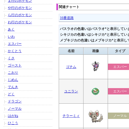
ま行のポケモン
関連チャート
や行のポケモン
ら行のポケモン
16番道路
わ行のポケモン
バスラオの色違いはバスラオ*と表示してい
あく
シキジカの色違いはシキジカ*と表示してい
いわ
メブキジカの色違いはメブキジカ*と表示し
エスパー
かくとう
名前
画像
タイプ
くさ
ゴースト
ゴチム
エスパー
こおり
じめん
でんき
ユニラン
エスパー
どく
ドラゴン
ノーマル
はがね
チラーミィ
ノーマル
ひこう