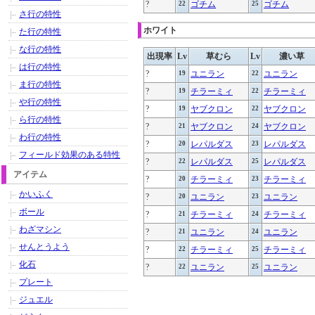
?
ゴチム
ゴチム
22
25
さ行の特性
ホワイト
た行の特性
な行の特性
出現率
Lv
草むら
Lv
濃い草
は行の特性
?
ユニラン
ユニラン
19
22
ま行の特性
?
チラーミィ
チラーミィ
19
22
や行の特性
?
ヤブクロン
ヤブクロン
19
22
ら行の特性
?
ヤブクロン
ヤブクロン
21
24
わ行の特性
?
レパルダス
レパルダス
20
23
フィールド効果のある特性
?
レパルダス
レパルダス
22
25
アイテム
?
チラーミィ
チラーミィ
20
23
かいふく
?
ユニラン
ユニラン
20
23
ボール
?
チラーミィ
チラーミィ
21
24
わざマシン
?
ユニラン
ユニラン
21
24
せんとうよう
?
チラーミィ
チラーミィ
22
25
化石
?
ユニラン
ユニラン
22
25
プレート
ジュエル