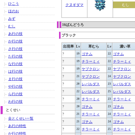
ひこう
クヌギダマ
むし
ほのお
みず
16ばんどうろ
むし
あ行の技
ブラック
か行の技
出現率
Lv
草むら
Lv
濃い草
さ行の技
?
ゴチム
ゴチム
19
22
た行の技
?
チラーミィ
チラーミィ
19
22
な行の技
?
ヤブクロン
ヤブクロン
19
22
は行の技
?
ヤブクロン
ヤブクロン
21
24
ま行の技
?
レパルダス
レパルダス
20
23
や行の技
?
レパルダス
レパルダス
22
25
ら行の技
?
チラーミィ
チラーミィ
20
23
わ行の技
?
ゴチム
ゴチム
20
23
とくせい
?
チラーミィ
チラーミィ
21
24
全とくせい一覧
?
ゴチム
ゴチム
21
24
あ行の特性
?
チラーミィ
チラーミィ
22
25
か行の特性