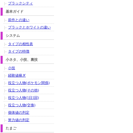
ブラックシティ
基本ガイド
前作との違い
ブラックとホワイトの違い
システム
タイプの相性表
タイプの特徴
小ネタ、小技、裏技
小技
経験値稼ぎ
役立つ人物(ポケモン関係)
役立つ人物(その他)
役立つ人物(1日1回)
役立つ人物(交換)
個体値の判定
努力値の判定
たまご