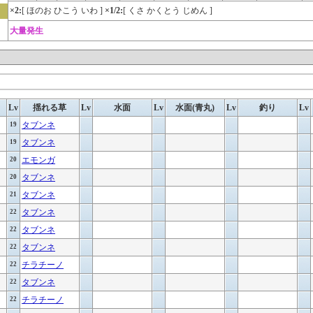
×2:
[ ほのお ひこう いわ ]
×1/2:
[ くさ かくとう じめん ]
大量発生
Lv
揺れる草
Lv
水面
Lv
水面(青丸)
Lv
釣り
Lv
タブンネ
19
タブンネ
19
エモンガ
20
タブンネ
20
タブンネ
21
タブンネ
22
タブンネ
22
タブンネ
22
チラチーノ
22
タブンネ
22
チラチーノ
22