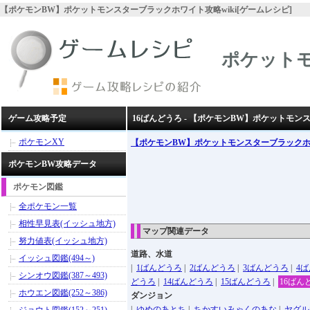
【ポケモンBW】ポケットモンスターブラックホワイト攻略wiki[ゲームレシピ]
ポケット
ゲーム攻略予定
16ばんどうろ - 【ポケモンBW】ポケットモ
ポケモンXY
【ポケモンBW】ポケットモンスターブラック
ポケモンBW攻略データ
ポケモン図鑑
全ポケモン一覧
相性早見表(イッシュ地方)
マップ関連データ
努力値表(イッシュ地方)
道路、水道
イッシュ図鑑(494～)
|
1ばんどうろ
|
2ばんどうろ
|
3ばんどうろ
|
4
シンオウ図鑑(387～493)
どうろ
|
14ばんどうろ
|
15ばんどうろ
|
16ばん
ホウエン図鑑(252～386)
ダンジョン
|
ゆめのあとち
|
ちかすいみゃくのあな
|
ヤグル