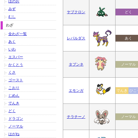
ほのお
みず
ヤブクロン
どく
むし
わざ
全わざ一覧
レパルダス
あく
あく
いわ
エスパー
タブンネ
ノーマル
かくとう
くさ
ゴースト
こおり
エモンガ
でんき
ひこ
じめん
でんき
どく
チラチーノ
ノーマル
ドラゴン
ノーマル
はがね