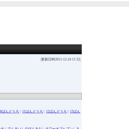
|更新日時2011-12-24 11:32|
10ばんどうろ
|
11ばんどうろ
|
12ばんどうろ
|
13ばん
テナ
|
でんきいしのほらあな
|
タワーオブヘブン
|
ネ