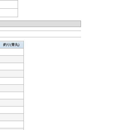
釣り(青丸)