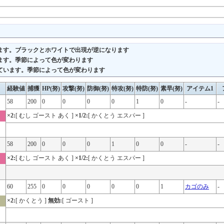
ます。ブラックとホワイトで出現が逆になります
ます。季節によって色が変わります
ています。季節によって色が変わります
経験値
捕獲
HP(努)
攻撃(努)
防御(努)
特攻(努)
特防(努)
素早(努)
アイテム1
58
200
0
0
0
0
1
0
-
-
×2:
[ むし ゴースト あく ]
×1/2:
[ かくとう エスパー ]
58
200
0
0
0
1
0
0
-
-
×2:
[ むし ゴースト あく ]
×1/2:
[ かくとう エスパー ]
60
255
0
0
0
0
0
1
カゴのみ
-
×2:
[ かくとう ]
無効:
[ ゴースト ]