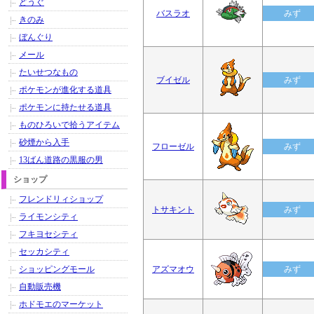
どうぐ
バスラオ
みず
きのみ
ぼんぐり
メール
たいせつなもの
ブイゼル
みず
ポケモンが進化する道具
ポケモンに持たせる道具
ものひろいで拾うアイテム
砂煙から入手
フローゼル
みず
13ばん道路の黒服の男
ショップ
フレンドリィショップ
トサキント
みず
ライモンシティ
フキヨセシティ
セッカシティ
ショッピングモール
アズマオウ
みず
自動販売機
ホドモエのマーケット