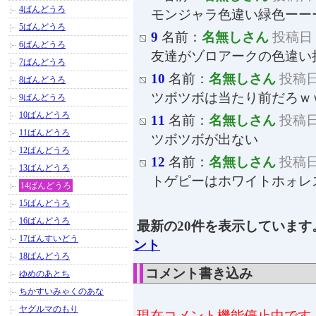
4ばんどうろ
モンジャラ色違い緑色ーー
5ばんどうろ
9
名前：
名無しさん
投稿日：2
6ばんどうろ
友達がゾロアークの色違い
7ばんどうろ
10
名前：
名無しさん
投稿日：
8ばんどうろ
ツボツボは当たり前だろｗ
9ばんどうろ
10ばんどうろ
11
名前：
名無しさん
投稿日：
11ばんどうろ
ツボツボが出ない
12ばんどうろ
12
名前：
名無しさん
投稿日：
13ばんどうろ
トゲピーはホワイトホォレ
14ばんどうろ
15ばんどうろ
16ばんどうろ
最新の20件を表示しています
17ばんすいどう
ント
18ばんどうろ
コメント書き込み
ゆめのあとち
ちかすいみゃくのあな
ヤグルマのもり
現在コメント機能停止中です