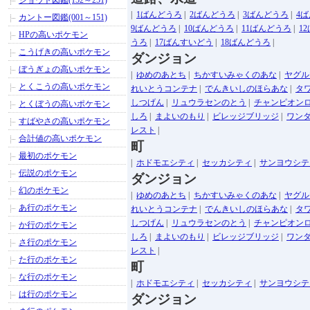
ジョウト図鑑(152～251)
|
1ばんどうろ
|
2ばんどうろ
|
3ばんどうろ
|
4
カントー図鑑(001～151)
9ばんどうろ
|
10ばんどうろ
|
11ばんどうろ
|
1
HPの高いポケモン
うろ
|
17ばんすいどう
|
18ばんどうろ
|
こうげきの高いポケモン
ダンジョン
ぼうぎょの高いポケモン
|
ゆめのあとち
|
ちかすいみゃくのあな
|
ヤグル
とくこうの高いポケモン
れいとうコンテナ
|
でんきいしのほらあな
|
タ
しつげん
|
リュウラセンのとう
|
チャンピオン
とくぼうの高いポケモン
しろ
|
まよいのもり
|
ビレッジブリッジ
|
ワン
すばやさの高いポケモン
レスト
|
合計値の高いポケモン
町
最初のポケモン
|
ホドモエシティ
|
セッカシティ
|
サンヨウシテ
伝説のポケモン
ダンジョン
幻のポケモン
|
ゆめのあとち
|
ちかすいみゃくのあな
|
ヤグル
あ行のポケモン
れいとうコンテナ
|
でんきいしのほらあな
|
タ
しつげん
|
リュウラセンのとう
|
チャンピオン
か行のポケモン
しろ
|
まよいのもり
|
ビレッジブリッジ
|
ワン
さ行のポケモン
レスト
|
た行のポケモン
町
な行のポケモン
|
ホドモエシティ
|
セッカシティ
|
サンヨウシテ
は行のポケモン
ダンジョン