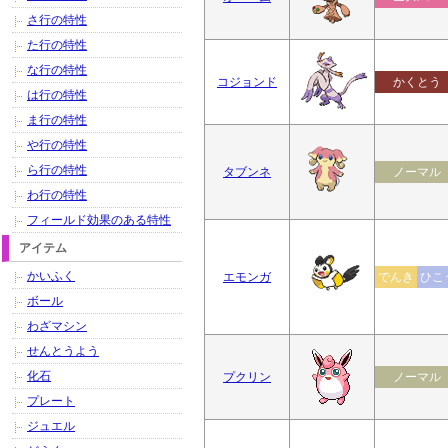
さ行の特性
た行の特性
な行の特性
コジョンド
かくとう
は行の特性
ま行の特性
や行の特性
ら行の特性
タブンネ
ノーマル
わ行の特性
フィールド効果のある特性
アイテム
かいふく
エモンガ
でんき
ひこ
ボール
わざマシン
せんとうよう
化石
プクリン
ノーマル
プレート
ジュエル