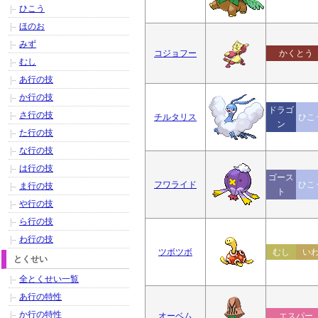
ひこう
ほのお
みず
コジョフー
かくとう
むし
あ行の技
か行の技
ドラゴ
さ行の技
チルタリス
ひこ
ン
た行の技
な行の技
は行の技
ゴース
フワライド
ひこ
ま行の技
ト
や行の技
ら行の技
わ行の技
ツボツボ
むし
い
とくせい
全とくせい一覧
あ行の特性
か行の特性
オーベム
エスパー