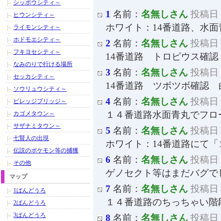
シッポウシティ～
1
名前：
名無しさん
投稿日：2
ヒウンシティ～
ホワイト：14番道路、水
ライモンシティ～
ホドモエシティ～
2
名前：
名無しさん
投稿日：2
フキヨセシティ～
14番道路 トロピウス確認
なみのりで行ける場所
3
名前：
名無しさん
投稿日：2
セッカシティ～
14番道路 ツボツボ確認 
ソウリュウシティ～
4
名前：
名無しさん
投稿日：2
ビレッジブリッジ～
１４番道路水面青丸でフロ
カゴメタウン～
サザナミタウン～
5
名前：
名無しさん
投稿日：2
七賢人の出現
ホワイト：14番道路にて
伝説のポケモン等の捕獲
6
名前：
名無しさん
投稿日：2
その他
ゲノセクト等はまだバグで
マップ
7
名前：
名無しさん
投稿日：2
1ばんどうろ
１４番道路のちっちゃい階
2ばんどうろ
3ばんどうろ
8
名前：
名無しさん
投稿日：2