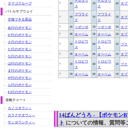
チルタリ
チルタリ
タマゴグループ
?
タブ
49
59
49
ス
ス
バトルサブウェイ
フワライ
フワライ
?
タブ
49
59
50
交換できる景品
ド
ド
?
ツボツボ
ツボツボ
タブ
49
59
50
あ行のポケモン
?
オーベム
オーベム
タブ
48
58
50
か行のポケモン
トロピウ
トロピウ
さ行のポケモン
?
プク
50
60
50
ス
ス
た行のポケモン
?
オーベム
オーベム
タブ
50
60
50
な行のポケモン
トロピウ
トロピウ
は行のポケモン
?
プク
50
60
50
ス
ス
ま行のポケモン
?
オーベム
オーベム
タブ
50
60
50
や行のポケモン
ら行のポケモン
わ行のポケモン
攻略チャート
カノコタウン～
14ばんどうろ - 【ポケモ
カラクサタウン～
ト
についての情報、質問等
サンヨウシティ～