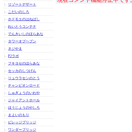
リゾートデザート
こだいのしろ
ホドモエのはねばし
れいとうコンテナ
でんきいしのほらあな
タワーオブヘブン
ネジやま
P2ラボ
フキヨセのほらあな
セッカのしつげん
リュウラセンのとう
チャンピオンロード
しゅぎょうのいわや
ジャイアントホール
ほうじょうのやしろ
まよいのもり
ビレッジブリッジ
ワンダーブリッジ