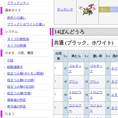
ブラックシティ
ヤンヤンマ
むし
ひこ
基本ガイド
前作との違い
ブラックとホワイトの違い
14ばんどうろ
システム
タイプの相性表
共通 (ブラック、ホワイト)
タイプの特徴
小ネタ、小技、裏技
出現
Lv
草むら
Lv
濃い草
Lv
揺
率
小技
ゴルダッ
ゴルダッ
経験値稼ぎ
?
タブ
47
57
47
ク
ク
役立つ人物(ポケモン関係)
役立つ人物(その他)
?
プリン
プリン
タブ
48
58
47
役立つ人物(1日1回)
トロピウ
トロピウ
役立つ人物(交換)
?
エモ
48
58
48
ス
ス
個体値の判定
コジョフ
コジョン
努力値の判定
?
タブ
49
59
48
ー
ド
たまご