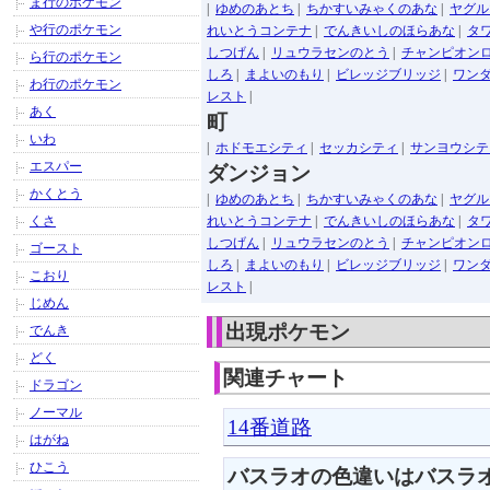
ま行のポケモン
|
ゆめのあとち
|
ちかすいみゃくのあな
|
ヤグル
や行のポケモン
れいとうコンテナ
|
でんきいしのほらあな
|
タ
しつげん
|
リュウラセンのとう
|
チャンピオン
ら行のポケモン
しろ
|
まよいのもり
|
ビレッジブリッジ
|
ワン
わ行のポケモン
レスト
|
あく
町
いわ
|
ホドモエシティ
|
セッカシティ
|
サンヨウシテ
エスパー
ダンジョン
かくとう
|
ゆめのあとち
|
ちかすいみゃくのあな
|
ヤグル
くさ
れいとうコンテナ
|
でんきいしのほらあな
|
タ
しつげん
|
リュウラセンのとう
|
チャンピオン
ゴースト
しろ
|
まよいのもり
|
ビレッジブリッジ
|
ワン
こおり
レスト
|
じめん
出現ポケモン
でんき
どく
関連チャート
ドラゴン
ノーマル
14番道路
はがね
ひこう
バスラオの色違いはバスラ