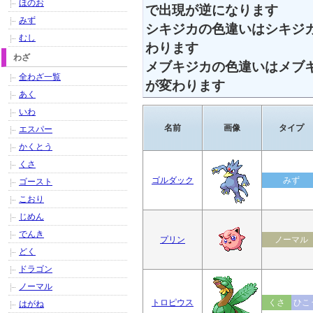
ほのお
で出現が逆になります
みず
シキジカの色違いはシキジ
むし
わります
わざ
メブキジカの色違いはメブ
全わざ一覧
が変わります
あく
いわ
名前
画像
タイプ
エスパー
かくとう
くさ
ゴルダック
みず
ゴースト
こおり
じめん
でんき
プリン
ノーマル
どく
ドラゴン
ノーマル
トロピウス
くさ
ひこ
はがね