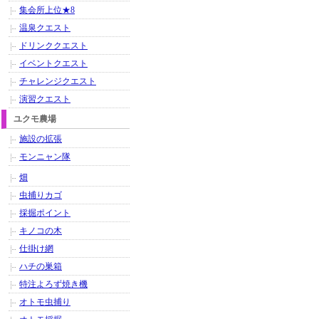
集会所上位★8
温泉クエスト
ドリンククエスト
イベントクエスト
チャレンジクエスト
演習クエスト
ユクモ農場
施設の拡張
モンニャン隊
畑
虫捕りカゴ
採掘ポイント
キノコの木
仕掛け網
ハチの巣箱
特注よろず焼き機
オトモ虫捕り