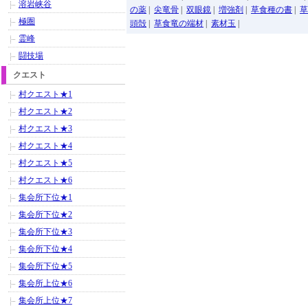
溶岩峡谷
の薬
|
尖竜骨
|
双眼鏡
|
増強剤
|
草食種の書
|
草
極圏
頭殻
|
草食竜の端材
|
素材玉
|
霊峰
闘技場
クエスト
村クエスト★1
村クエスト★2
村クエスト★3
村クエスト★4
村クエスト★5
村クエスト★6
集会所下位★1
集会所下位★2
集会所下位★3
集会所下位★4
集会所下位★5
集会所上位★6
集会所上位★7