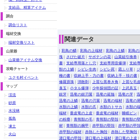
支給品、精算アイテム
調合
調合リスト
端材交換
関連データ
端材交換リスト
|
彩鳥の鱗
|
彩鳥の上端材
|
彩鳥の上鱗
|
彩鳥の
山菜爺
塊
|
さびた破片
|
サボテンの花
|
山菜組引換券
山菜爺アイテム交換
書
|
支給専用落とし穴
|
支給専用音爆弾
|
支給
攻略チャート
獣の上鱗
|
シビレ生肉
|
シビレ罠
|
霜ふり草
|
種の書
|
収納上手・力の書
|
収納上手・技の書
ユクモ村イベント
修羅原珠
|
消散剤
|
上質な黒巻き角
|
上質な毛
マップ
臭玉
|
小タル爆弾
|
少年探偵団の証
|
上武具玉
鋭牙
|
迅竜の鋭刃翼
|
迅竜の延髄
|
迅竜の牙
|
渓流
迅竜の上鱗
|
迅竜の刃翼
|
迅竜の端材
|
迅竜の
砂原
水獣の上鱗
|
水獣の爪
|
水獣のトサカ
|
水獣の
水没林
端材
|
垂皮竜の上皮
|
垂皮竜の端材
|
睡眠ビン
孤島
の粉塵
|
青熊獣の毛
|
青熊獣の堅殻
|
青熊獣の
材
|
青熊獣の腕甲
|
赤甲獣の堅殻
|
赤甲獣の甲
凍土
赤甲獣の端材
|
赤熱した胸殻
|
赤熱した堅胸殻
火山
潜口竜の甲殻
|
潜口竜の上端材
|
潜口竜の上皮