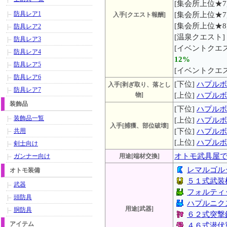
[集会所上位★7
防具レア1
[集会所上位★7
入手[クエスト報酬]
[集会所上位★8
防具レア2
[温泉クエスト]
防具レア3
[イベントクエス
防具レア4
12%
防具レア5
[イベントクエス
防具レア6
[下位]
ハプルボ
入手[剥ぎ取り、落とし
防具レア7
物]
[上位]
ハプルボ
装飾品
[下位]
ハプルボ
装飾品一覧
[上位]
ハプルボ
入手[捕獲、部位破壊]
共用
[下位]
ハプルボ
[上位]
ハプルボ
剣士向け
オトモ武具屋
ガンナー向け
用途[端材交換]
レマルゴル
オトモ装備
５１式武装
武器
フォルティ
頭防具
ハプルニク
用途[武器]
胴防具
６２式突撃
アイテム
４６式潜伏