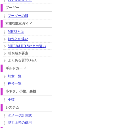
プーギー
プーギーの服
MHP3基本ガイド
MHP3とは
前作との違い
MHP3rd HD Ver.との違い
引き継ぎ要素
よくある質問Q＆A
ギルドカード
勲章一覧
称号一覧
小ネタ、小技、裏技
小技
システム
ダメージ計算式
能力上昇の併用