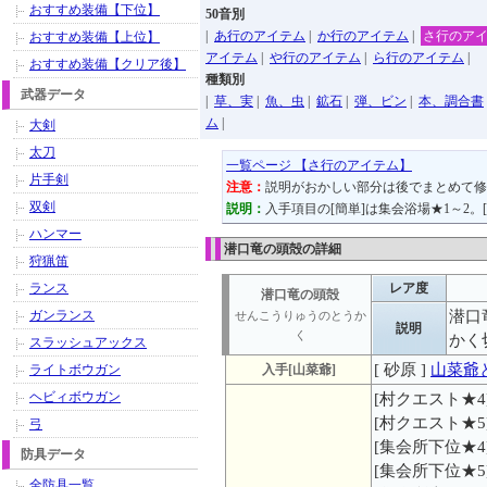
おすすめ装備【下位】
50音別
|
あ行のアイテム
|
か行のアイテム
|
さ行のア
おすすめ装備【上位】
アイテム
|
や行のアイテム
|
ら行のアイテム
|
おすすめ装備【クリア後】
種類別
武器データ
|
草、実
|
魚、虫
|
鉱石
|
弾、ビン
|
本、調合書
ム
|
大剣
太刀
一覧ページ 【さ行のアイテム】
片手剣
注意：
説明がおかしい部分は後でまとめて修
双剣
説明：
入手項目の[簡単]は集会浴場★1～2。
ハンマー
潜口竜の頭殻の詳細
狩猟笛
ランス
レア度
潜口竜の頭殻
ガンランス
潜口
せんこうりゅうのとうか
説明
く
かく
スラッシュアックス
[ 砂原 ]
山菜爺
ライトボウガン
入手[山菜爺]
ヘビィボウガン
[村クエスト★4
[村クエスト★5
弓
[集会所下位★4
防具データ
[集会所下位★5
全防具一覧