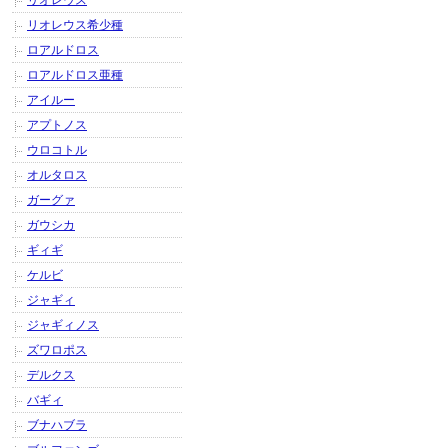
リオレウス
リオレウス希少種
ロアルドロス
ロアルドロス亜種
アイルー
アプトノス
ウロコトル
オルタロス
ガーグァ
ガウシカ
ギィギ
ケルビ
ジャギィ
ジャギィノス
ズワロポス
デルクス
バギィ
ブナハブラ