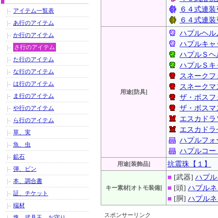
６４式連装
アイテム一覧表
６４式連装
あ行のアイテム
ハプルヘル
か行のアイテム
ハプルキャ
さ行のアイテム
ハプルＳヘ
た行のアイテム
ハプルＳキ
な行のアイテム
スネークフ
は行のアイテム
スネークマ
用途[防具]
ま行のアイテム
ザ・ボスフ
ザ・ボスマ
や行のアイテム
エスカドラ
ら行のアイテム
エスカドラ
草、実
ハプルフォ
魚、虫
ハプルコー
鉱石
抗震珠【１】
用途[装飾品]
弾、ビン
■
[武器]
ハプル
本、調合書
■
[頭]
ハプルネ
キー素材[オトモ装備]
証、チケット
■
[胴]
ハプルネ
端材
スポンサーリンク
塊、武具玉、お守り