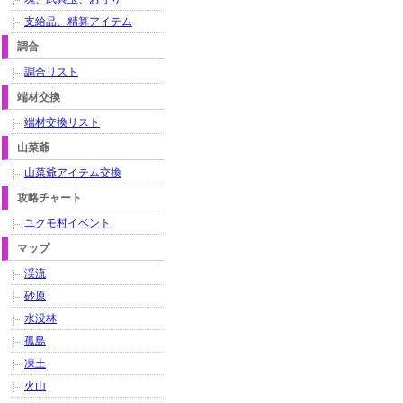
支給品、精算アイテム
調合
調合リスト
端材交換
端材交換リスト
山菜爺
山菜爺アイテム交換
攻略チャート
ユクモ村イベント
マップ
渓流
砂原
水没林
孤島
凍土
火山