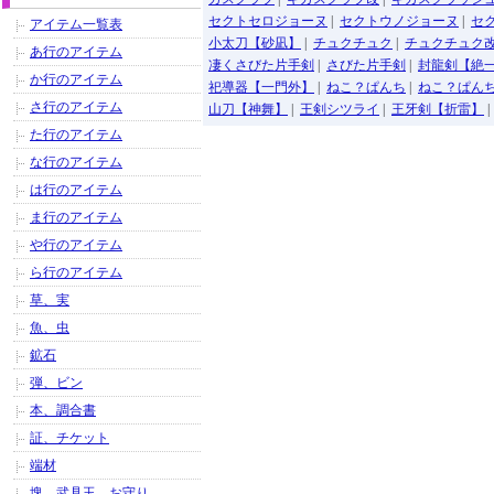
セクトセロジョーヌ
|
セクトウノジョーヌ
|
セ
アイテム一覧表
小太刀【砂凪】
|
チュクチュク
|
チュクチュク
あ行のアイテム
凄くさびた片手剣
|
さびた片手剣
|
封龍剣【絶
か行のアイテム
祀導器【一門外】
|
ねこ？ぱんち
|
ねこ？ぱん
さ行のアイテム
山刀【神舞】
|
王剣シツライ
|
王牙剣【折雷】
た行のアイテム
な行のアイテム
は行のアイテム
ま行のアイテム
や行のアイテム
ら行のアイテム
草、実
魚、虫
鉱石
弾、ビン
本、調合書
証、チケット
端材
塊、武具玉、お守り