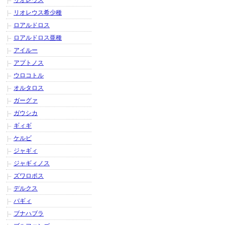
リオレウス
リオレウス希少種
ロアルドロス
ロアルドロス亜種
アイルー
アプトノス
ウロコトル
オルタロス
ガーグァ
ガウシカ
ギィギ
ケルビ
ジャギィ
ジャギィノス
ズワロポス
デルクス
バギィ
ブナハブラ