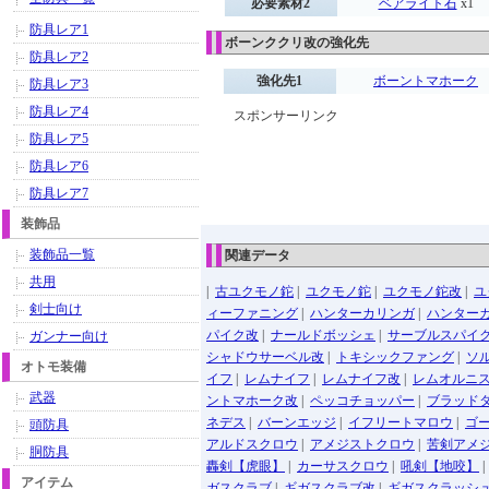
必要素材2
ベアライト石
x1
防具レア1
ボーンククリ改の強化先
防具レア2
強化先1
ボーントマホーク
防具レア3
防具レア4
スポンサーリンク
防具レア5
防具レア6
防具レア7
装飾品
装飾品一覧
関連データ
共用
|
古ユクモノ鉈
|
ユクモノ鉈
|
ユクモノ鉈改
|
ユ
剣士向け
ィーファニング
|
ハンターカリンガ
|
ハンター
パイク改
|
ナールドボッシェ
|
サーブルスパイ
ガンナー向け
シャドウサーベル改
|
トキシックファング
|
ソ
オトモ装備
イフ
|
レムナイフ
|
レムナイフ改
|
レムオルニ
武器
ントマホーク改
|
ペッコチョッパー
|
ブラッド
ネデス
|
バーンエッジ
|
イフリートマロウ
|
ゴ
頭防具
アルドスクロウ
|
アメジストクロウ
|
苦剣アメ
胴防具
轟剣【虎眼】
|
カーサスクロウ
|
吼剣【地咬】
アイテム
ガスクラブ
|
ギガスクラブ改
|
ギガスクラッシ