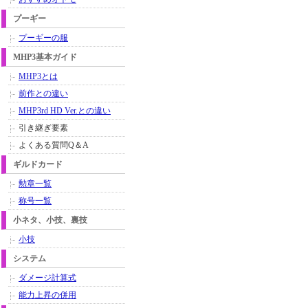
プーギー
プーギーの服
MHP3基本ガイド
MHP3とは
前作との違い
MHP3rd HD Ver.との違い
引き継ぎ要素
よくある質問Q＆A
ギルドカード
勲章一覧
称号一覧
小ネタ、小技、裏技
小技
システム
ダメージ計算式
能力上昇の併用