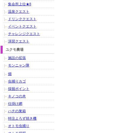
集会所上位★8
温泉クエスト
ドリンククエスト
イベントクエスト
チャレンジクエスト
演習クエスト
ユクモ農場
施設の拡張
モンニャン隊
畑
虫捕りカゴ
採掘ポイント
キノコの木
仕掛け網
ハチの巣箱
特注よろず焼き機
オトモ虫捕り