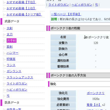
おすすめ装備【下位】
|
ライトボウガン
|
ヘビィボウガン
|
弓
|
おすすめ装備【上位】
一覧ページ 【片手剣】
おすすめ装備【クリア後】
説明：
斬れ味の長さは1から6まであり、6の
武器データ
大剣
ボーンククリ改の性能
太刀
名前
ボーンククリ改
片手剣
攻撃力
120
双剣
防御力
-
ハンマー
会心率
-
狩猟笛
属性効果
-
ランス
蓄積効果
-
ガンランス
ボーンククリ改の入手方法
スラッシュアックス
ライトボウガン
強化
ヘビィボウガン
強化元
ボーンククリ
弓
強化費用
1920z
防具データ
必要素材1
竜骨【小】
x2
全防具一覧