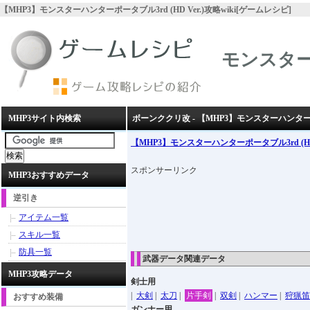
【MHP3】モンスターハンターポータブル3rd (HD Ver.)攻略wiki[ゲームレシピ]
モンスターハ
MHP3サイト内検索
ボーンククリ改 - 【MHP3】モンスターハンターポータ
【MHP3】モンスターハンターポータブル3rd (HD 
スポンサーリンク
MHP3おすすめデータ
逆引き
アイテム一覧
スキル一覧
防具一覧
武器データ関連データ
MHP3攻略データ
剣士用
|
大剣
|
太刀
|
片手剣
|
双剣
|
ハンマー
|
狩猟笛
おすすめ装備
ガンナー用