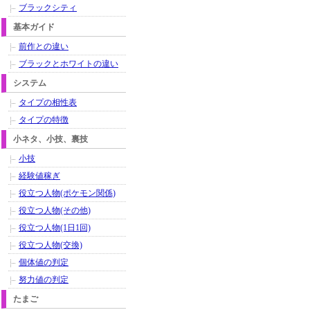
ブラックシティ
基本ガイド
前作との違い
ブラックとホワイトの違い
システム
タイプの相性表
タイプの特徴
小ネタ、小技、裏技
小技
経験値稼ぎ
役立つ人物(ポケモン関係)
役立つ人物(その他)
役立つ人物(1日1回)
役立つ人物(交換)
個体値の判定
努力値の判定
たまご