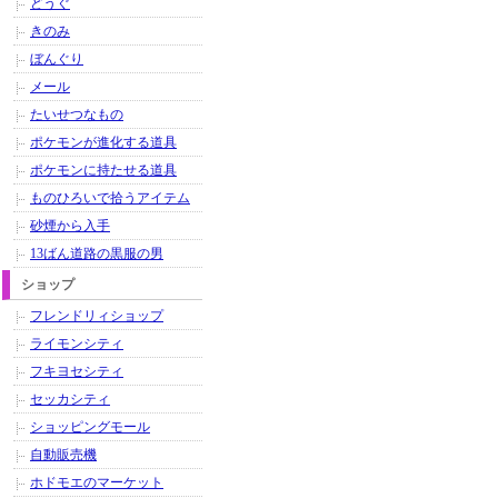
どうぐ
きのみ
ぼんぐり
メール
たいせつなもの
ポケモンが進化する道具
ポケモンに持たせる道具
ものひろいで拾うアイテム
砂煙から入手
13ばん道路の黒服の男
ショップ
フレンドリィショップ
ライモンシティ
フキヨセシティ
セッカシティ
ショッピングモール
自動販売機
ホドモエのマーケット