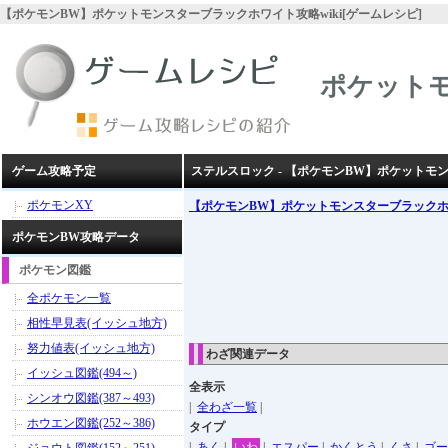
【ポケモンBW】ポケットモンスターブラックホワイト攻略wiki[ゲームレシピ]
ポケット
ゲーム攻略予定
ステルスロック - 【ポケモンBW】ポケット
ポケモンXY
【ポケモンBW】ポケットモンスターブラック
ポケモンBW攻略データ
ポケモン図鑑
全ポケモン一覧
相性早見表(イッシュ地方)
努力値表(イッシュ地方)
わざ関連データ
イッシュ図鑑(494～)
全表示
シンオウ図鑑(387～493)
|
全わざ一覧
|
ホウエン図鑑(252～386)
タイプ
|
あく
|
いわ
|
エスパー
|
かくとう
|
くさ
|
ゴー