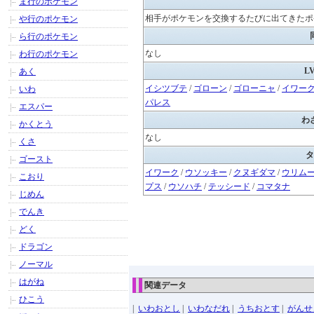
ま行のポケモン
相手がポケモンを交換するたびに出てきたポ
や行のポケモン
ら行のポケモン
なし
わ行のポケモン
L
あく
イシツブテ
/
ゴローン
/
ゴローニャ
/
イワー
いわ
パレス
エスパー
わ
かくとう
なし
くさ
タ
ゴースト
イワーク
/
ウソッキー
/
クヌギダマ
/
ウリム
こおり
プス
/
ウソハチ
/
テッシード
/
コマタナ
じめん
でんき
どく
ドラゴン
ノーマル
はがね
関連データ
ひこう
|
いわおとし
|
いわなだれ
|
うちおとす
|
がんせ