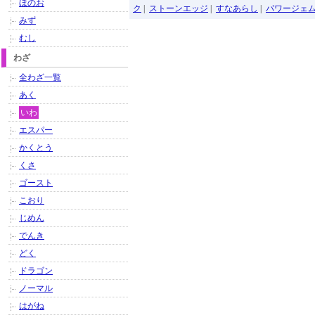
ほのお
ク
|
ストーンエッジ
|
すなあらし
|
パワージェ
みず
むし
わざ
全わざ一覧
あく
いわ
エスパー
かくとう
くさ
ゴースト
こおり
じめん
でんき
どく
ドラゴン
ノーマル
はがね