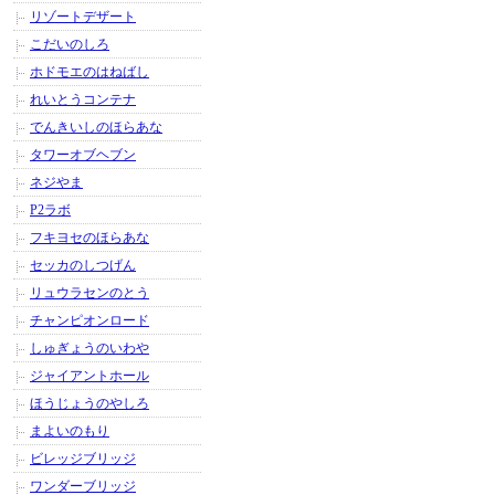
リゾートデザート
こだいのしろ
ホドモエのはねばし
れいとうコンテナ
でんきいしのほらあな
タワーオブヘブン
ネジやま
P2ラボ
フキヨセのほらあな
セッカのしつげん
リュウラセンのとう
チャンピオンロード
しゅぎょうのいわや
ジャイアントホール
ほうじょうのやしろ
まよいのもり
ビレッジブリッジ
ワンダーブリッジ