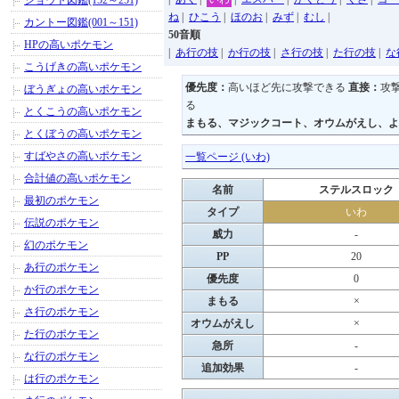
ジョウト図鑑(152～251)
ね
|
ひこう
|
ほのお
|
みず
|
むし
|
カントー図鑑(001～151)
50音順
HPの高いポケモン
|
あ行の技
|
か行の技
|
さ行の技
|
た行の技
|
な
こうげきの高いポケモン
優先度：
高いほど先に攻撃できる
直接：
攻
ぼうぎょの高いポケモン
る
とくこうの高いポケモン
まもる、マジックコート、オウムがえし、よ
とくぼうの高いポケモン
すばやさの高いポケモン
一覧ページ (いわ)
合計値の高いポケモン
名前
ステルスロック
最初のポケモン
タイプ
いわ
伝説のポケモン
威力
-
幻のポケモン
PP
20
あ行のポケモン
優先度
0
か行のポケモン
まもる
×
さ行のポケモン
オウムがえし
×
た行のポケモン
急所
-
な行のポケモン
追加効果
-
は行のポケモン