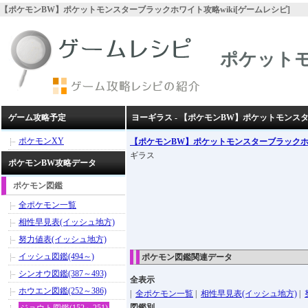
【ポケモンBW】ポケットモンスターブラックホワイト攻略wiki[ゲームレシピ]
ポケット
ゲーム攻略予定
ヨーギラス - 【ポケモンBW】ポケットモンス
ポケモンXY
【ポケモンBW】ポケットモンスターブラック
ギラス
ポケモンBW攻略データ
ポケモン図鑑
全ポケモン一覧
相性早見表(イッシュ地方)
努力値表(イッシュ地方)
イッシュ図鑑(494～)
ポケモン図鑑関連データ
シンオウ図鑑(387～493)
全表示
ホウエン図鑑(252～386)
|
全ポケモン一覧
|
相性早見表(イッシュ地方)
|
図鑑別