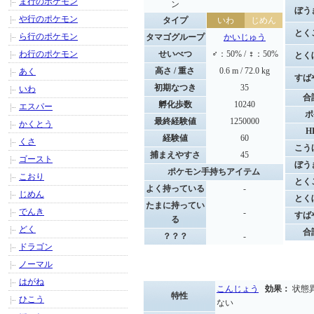
ま行のポケモン
ン
ぼう
や行のポケモン
タイプ
いわ
じめん
とく
ら行のポケモン
タマゴグループ
かいじゅう
わ行のポケモン
せいべつ
♂：50% / ♀：50%
とく
高さ / 重さ
0.6 m / 72.0 kg
あく
すば
初期なつき
35
いわ
合
孵化歩数
10240
エスパー
ポ
最終経験値
1250000
かくとう
H
経験値
60
くさ
こう
捕まえやすさ
45
ゴースト
ぼう
ポケモン手持ちアイテム
こおり
とく
よく持っている
-
じめん
とく
たまに持ってい
でんき
-
すば
る
どく
合
？？？
-
ドラゴン
ノーマル
はがね
こんじょう
効果：
状態
特性
ひこう
ない