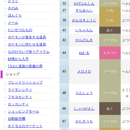
どうぐ
32
かげぶんしん
ノーマル
へん
きのみ
37
すなあらし
いわ
へん
ぼんぐり
39
がんせきふうじ
いわ
ぶつ
メール
たいせつなもの
41
いちゃもん
あく
へん
ポケモンが進化する道具
42
からげんき
ノーマル
ぶつ
ポケモンに持たせる道具
ものひろいで拾うアイテム
44
ねむる
エスパー
へん
砂煙から入手
13ばん道路の黒服の男
45
メロメロ
ノーマル
へん
ショップ
フレンドリィショップ
ライモンシティ
とく
48
りんしょう
ノーマル
ゅ
フキヨセシティ
セッカシティ
66
しっぺがえし
あく
ぶつ
ショッピングモール
自動販売機
67
かたきうち
ノーマル
ぶつ
ホドモエのマーケット