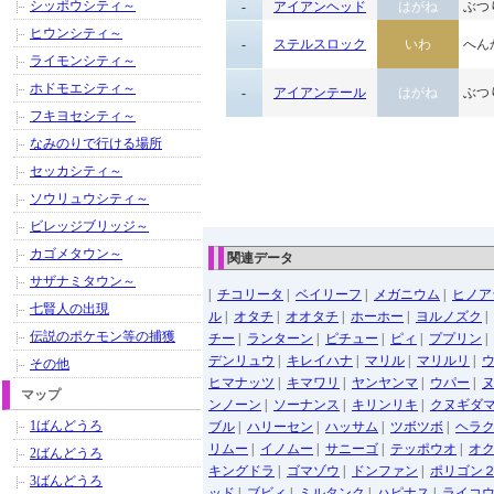
シッポウシティ～
-
アイアンヘッド
はがね
ぶつ
ヒウンシティ～
-
ステルスロック
いわ
へん
ライモンシティ～
ホドモエシティ～
-
アイアンテール
はがね
ぶつ
フキヨセシティ～
なみのりで行ける場所
セッカシティ～
ソウリュウシティ～
ビレッジブリッジ～
カゴメタウン～
関連データ
サザナミタウン～
|
チコリータ
|
ベイリーフ
|
メガニウム
|
ヒノア
七賢人の出現
ル
|
オタチ
|
オオタチ
|
ホーホー
|
ヨルノズク
|
伝説のポケモン等の捕獲
チー
|
ランターン
|
ピチュー
|
ピィ
|
ププリン
|
デンリュウ
|
キレイハナ
|
マリル
|
マリルリ
|
その他
ヒマナッツ
|
キマワリ
|
ヤンヤンマ
|
ウパー
|
マップ
ンノーン
|
ソーナンス
|
キリンリキ
|
クヌギダ
1ばんどうろ
ブル
|
ハリーセン
|
ハッサム
|
ツボツボ
|
ヘラ
リムー
|
イノムー
|
サニーゴ
|
テッポウオ
|
オ
2ばんどうろ
キングドラ
|
ゴマゾウ
|
ドンファン
|
ポリゴン
3ばんどうろ
ッド
|
ブビィ
|
ミルタンク
|
ハピナス
|
ライコ