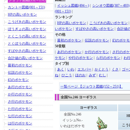
ジョウト図鑑(152～251)
|
イッシュ図鑑(494～)
|
シンオウ図鑑(387～493)
カントー図鑑(001～151)
(001～151)
|
HPの高いポケモン
ランキング
こうげきの高いポケモン
|
HPの高いポケモン
|
こうげきの高いポケモン
いポケモン
|
すばやさの高いポケモン
|
合計値
ぼうぎょの高いポケモン
その他
とくこうの高いポケモン
|
最初のポケモン
|
伝説のポケモン
|
幻のポケモ
とくぼうの高いポケモン
50音順
すばやさの高いポケモン
|
あ行のポケモン
|
か行のポケモン
|
さ行のポケ
ケモン
|
や行のポケモン
|
ら行のポケモン
|
わ
合計値の高いポケモン
タイプ別
最初のポケモン
|
あく
|
いわ
|
エスパー
|
かくとう
|
くさ
|
ゴー
伝説のポケモン
ね
|
ひこう
|
ほのお
|
みず
|
むし
|
幻のポケモン
一覧ページ 【ジョウト図鑑(152～251)】
あ行のポケモン
か行のポケモン
全国No.246 ヨーギラス
さ行のポケモン
ヨーギラス
た行のポケモン
全国No.246
H
な行のポケモン
イッシュNo.-
は行のポケモン
こう
いわはだポケモ