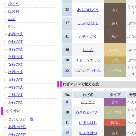
ひこう
とく
32
あくのはどう
あく
ほのお
ゅ
みず
37
しっぺがえし
あく
ぶつ
むし
あ行の技
41
かみくだく
あく
ぶつ
か行の技
さ行の技
46
じしん
じめん
ぶつ
た行の技
50
ストーンエッジ
いわ
ぶつ
な行の技
とく
55
はかいこうせん
ノーマル
は行の技
ゅ
ま行の技
わざマシンで覚える技
や行の技
ら行の技
No.
わざ名
タイプ
分
6
どくどく
どく
へん
わ行の技
とく
とくせい
10
めざめるパワー
ノーマル
ゅ
全とくせい一覧
11
にほんばれ
ほのお
へん
あ行の特性
12
ちょうはつ
あく
へん
か行の特性