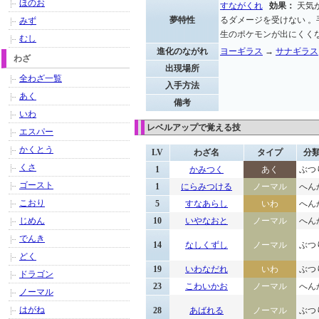
ほのお
すながくれ
効果：
天気
夢特性
るダメージを受けない 
みず
生のポケモンが出にくく
むし
進化のながれ
ヨーギラス
→
サナギラス
わざ
出現場所
全わざ一覧
入手方法
あく
備考
いわ
レベルアップで覚える技
エスパー
かくとう
LV
わざ名
タイプ
分
くさ
1
かみつく
あく
ぶつ
ゴースト
1
にらみつける
ノーマル
へん
こおり
5
すなあらし
いわ
へん
じめん
10
いやなおと
ノーマル
へん
でんき
14
なしくずし
ノーマル
ぶつ
どく
19
いわなだれ
いわ
ぶつ
ドラゴン
23
こわいかお
ノーマル
へん
ノーマル
はがね
28
あばれる
ノーマル
ぶつ