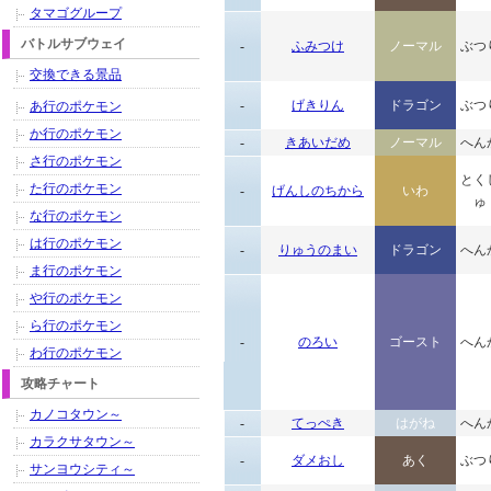
タマゴグループ
バトルサブウェイ
-
ふみつけ
ノーマル
ぶつ
交換できる景品
-
げきりん
ドラゴン
ぶつ
あ行のポケモン
か行のポケモン
-
きあいだめ
ノーマル
へん
さ行のポケモン
とく
た行のポケモン
-
げんしのちから
いわ
ゅ
な行のポケモン
は行のポケモン
-
りゅうのまい
ドラゴン
へん
ま行のポケモン
や行のポケモン
ら行のポケモン
-
のろい
ゴースト
へん
わ行のポケモン
攻略チャート
カノコタウン～
-
てっぺき
はがね
へん
カラクサタウン～
-
ダメおし
あく
ぶつ
サンヨウシティ～