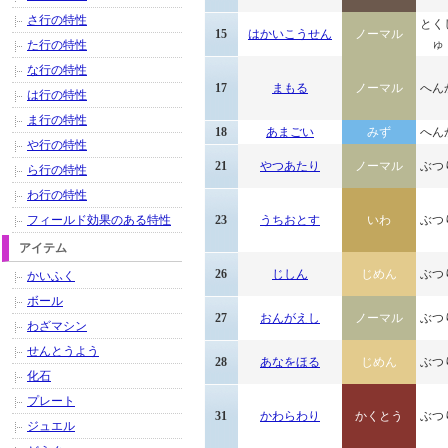
さ行の特性
とく
15
はかいこうせん
ノーマル
ゅ
た行の特性
な行の特性
17
まもる
ノーマル
へん
は行の特性
ま行の特性
18
あまごい
みず
へん
や行の特性
21
やつあたり
ノーマル
ぶつ
ら行の特性
わ行の特性
フィールド効果のある特性
23
うちおとす
いわ
ぶつ
アイテム
26
じしん
じめん
ぶつ
かいふく
ボール
27
おんがえし
ノーマル
ぶつ
わざマシン
せんとうよう
28
あなをほる
じめん
ぶつ
化石
プレート
31
かわらわり
かくとう
ぶつ
ジュエル