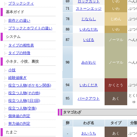
69
ロックカット
いわ
へん
ブラックシティ
71
ストーンエッジ
いわ
ぶつ
基本ガイド
78
じならし
じめん
ぶつ
前作との違い
ブラックとホワイトの違い
80
いわなだれ
いわ
ぶつ
システム
87
いばる
ノーマル
へん
タイプの相性表
タイプの特徴
小ネタ、小技、裏技
90
みがわり
ノーマル
へん
小技
経験値稼ぎ
94
いわくだき
かくとう
ぶつ
役立つ人物(ポケモン関係)
役立つ人物(その他)
とく
95
バークアウト
あく
役立つ人物(1日1回)
ゅ
役立つ人物(交換)
タマゴわざ
個体値の判定
卵
わざ名
タイプ
分
努力値の判定
たまご
-
おいうち
あく
ぶつ