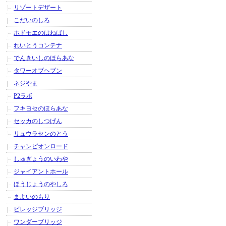
リゾートデザート
こだいのしろ
ホドモエのはねばし
れいとうコンテナ
でんきいしのほらあな
タワーオブヘブン
ネジやま
P2ラボ
フキヨセのほらあな
セッカのしつげん
リュウラセンのとう
チャンピオンロード
しゅぎょうのいわや
ジャイアントホール
ほうじょうのやしろ
まよいのもり
ビレッジブリッジ
ワンダーブリッジ