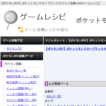
【ポケモンBW】ポケットモンスターブラックホワイト攻略wiki[ゲームレシピ]
ポケット
ゲーム攻略予定
Ｖジェネレート - 【ポケモンBW】ポケット
ポケモンXY
【ポケモンBW】ポケットモンスターブラック
ポケモンBW攻略データ
ポケモン図鑑
全ポケモン一覧
相性早見表(イッシュ地方)
努力値表(イッシュ地方)
わざ関連データ
イッシュ図鑑(494～)
全表示
シンオウ図鑑(387～493)
|
全わざ一覧
|
ホウエン図鑑(252～386)
タイプ
|
あく
|
いわ
|
エスパー
|
かくとう
|
くさ
|
ゴー