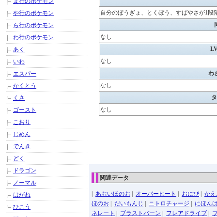
ま行のポケモン
自分のぼうぎょ、とくぼう、すばやさが1段
や行のポケモン
ら行のポケモン
なし
わ行のポケモン
L
あく
なし
いわ
わ
エスパー
なし
かくとう
タ
くさ
なし
ゴースト
こおり
じめん
でんき
どく
ドラゴン
関連データ
ノーマル
|
あおいほのお
|
オーバーヒート
|
おにび
|
かえ
はがね
ほのお
|
だいもんじ
|
ニトロチャージ
|
にほん
ひこう
ネレート
|
ブラストバーン
|
フレアドライブ
|