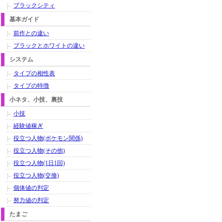
ブラックシティ
基本ガイド
前作との違い
ブラックとホワイトの違い
システム
タイプの相性表
タイプの特徴
小ネタ、小技、裏技
小技
経験値稼ぎ
役立つ人物(ポケモン関係)
役立つ人物(その他)
役立つ人物(1日1回)
役立つ人物(交換)
個体値の判定
努力値の判定
たまご