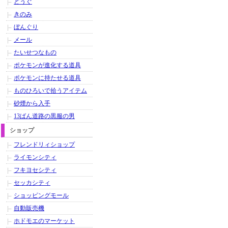
どうぐ
きのみ
ぼんぐり
メール
たいせつなもの
ポケモンが進化する道具
ポケモンに持たせる道具
ものひろいで拾うアイテム
砂煙から入手
13ばん道路の黒服の男
ショップ
フレンドリィショップ
ライモンシティ
フキヨセシティ
セッカシティ
ショッピングモール
自動販売機
ホドモエのマーケット