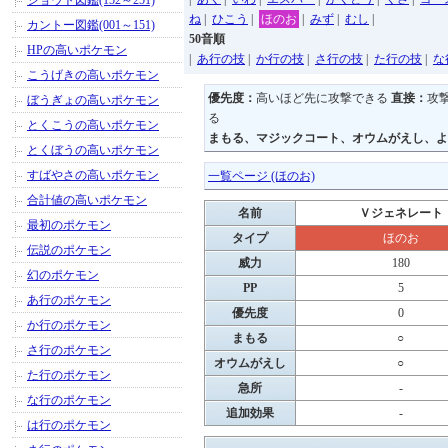
ジョウト図鑑(152～251)
ね
|
ひこう
|
ほのお
|
みず
|
むし
|
カントー図鑑(001～151)
50音順
HPの高いポケモン
|
あ行の技
|
か行の技
|
さ行の技
|
た行の技
|
な
こうげきの高いポケモン
優先度：
高いほど先に攻撃できる
直接：
攻
ぼうぎょの高いポケモン
る
とくこうの高いポケモン
まもる、マジックコート、オウムがえし、よ
とくぼうの高いポケモン
すばやさの高いポケモン
一覧ページ (ほのお)
合計値の高いポケモン
名前
Ｖジェネレート
最初のポケモン
タイプ
ほのお
伝説のポケモン
威力
180
幻のポケモン
PP
5
あ行のポケモン
優先度
0
か行のポケモン
まもる
○
さ行のポケモン
オウムがえし
○
た行のポケモン
急所
-
な行のポケモン
追加効果
-
は行のポケモン