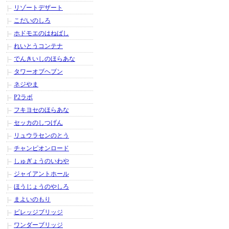
リゾートデザート
こだいのしろ
ホドモエのはねばし
れいとうコンテナ
でんきいしのほらあな
タワーオブヘブン
ネジやま
P2ラボ
フキヨセのほらあな
セッカのしつげん
リュウラセンのとう
チャンピオンロード
しゅぎょうのいわや
ジャイアントホール
ほうじょうのやしろ
まよいのもり
ビレッジブリッジ
ワンダーブリッジ