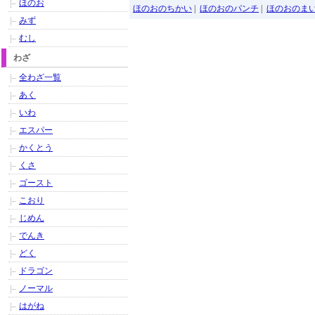
ほのお
ほのおのちかい
|
ほのおのパンチ
|
ほのおのま
みず
むし
わざ
全わざ一覧
あく
いわ
エスパー
かくとう
くさ
ゴースト
こおり
じめん
でんき
どく
ドラゴン
ノーマル
はがね