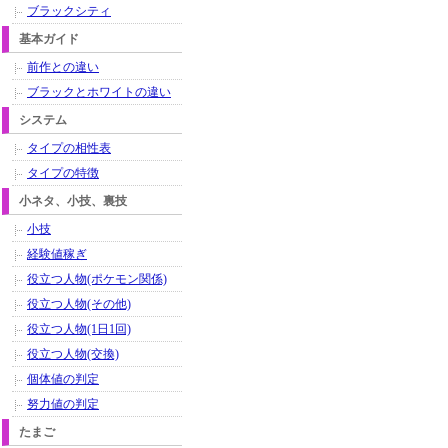
ブラックシティ
基本ガイド
前作との違い
ブラックとホワイトの違い
システム
タイプの相性表
タイプの特徴
小ネタ、小技、裏技
小技
経験値稼ぎ
役立つ人物(ポケモン関係)
役立つ人物(その他)
役立つ人物(1日1回)
役立つ人物(交換)
個体値の判定
努力値の判定
たまご