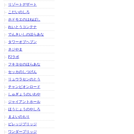
リゾートデザート
こだいのしろ
ホドモエのはねばし
れいとうコンテナ
でんきいしのほらあな
タワーオブヘブン
ネジやま
P2ラボ
フキヨセのほらあな
セッカのしつげん
リュウラセンのとう
チャンピオンロード
しゅぎょうのいわや
ジャイアントホール
ほうじょうのやしろ
まよいのもり
ビレッジブリッジ
ワンダーブリッジ