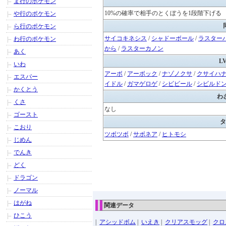
ま行のポケモン
10%の確率で相手のとくぼうを1段階下げる
や行のポケモン
ら行のポケモン
サイコキネシス
/
シャドーボール
/
ラスター
わ行のポケモン
から
/
ラスターカノン
あく
L
いわ
アーボ
/
アーボック
/
ナゾノクサ
/
クサイハ
エスパー
イドル
/
ガマゲロゲ
/
シビビール
/
シビルド
かくとう
わ
くさ
なし
ゴースト
タ
こおり
ツボツボ
/
サボネア
/
ヒトモシ
じめん
でんき
どく
ドラゴン
ノーマル
はがね
関連データ
ひこう
|
アシッドボム
|
いえき
|
クリアスモッグ
|
クロ