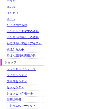
どうぐ
きのみ
ぼんぐり
メール
たいせつなもの
ポケモンが進化する道具
ポケモンに持たせる道具
ものひろいで拾うアイテム
砂煙から入手
13ばん道路の黒服の男
ショップ
フレンドリィショップ
ライモンシティ
フキヨセシティ
セッカシティ
ショッピングモール
自動販売機
ホドモエのマーケット