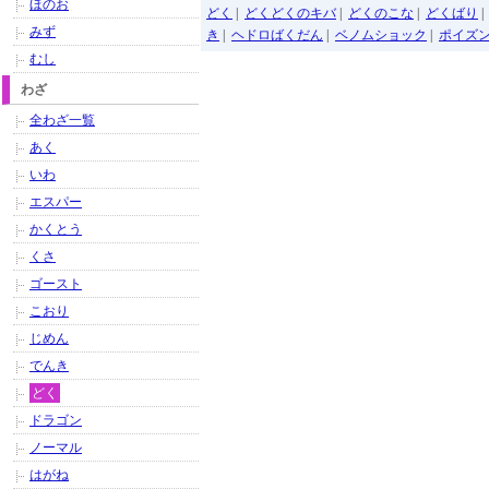
ほのお
どく
|
どくどくのキバ
|
どくのこな
|
どくばり
みず
き
|
ヘドロばくだん
|
ベノムショック
|
ポイズ
むし
わざ
全わざ一覧
あく
いわ
エスパー
かくとう
くさ
ゴースト
こおり
じめん
でんき
どく
ドラゴン
ノーマル
はがね