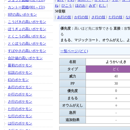
ジョウト図鑑(152～251)
ね
|
ひこう
|
ほのお
|
みず
|
むし
|
カントー図鑑(001～151)
50音順
HPの高いポケモン
|
あ行の技
|
か行の技
|
さ行の技
|
た行の技
|
な
こうげきの高いポケモン
優先度：
高いほど先に攻撃できる
直接：
攻
ぼうぎょの高いポケモン
る
とくこうの高いポケモン
まもる、マジックコート、オウムがえし、よ
とくぼうの高いポケモン
すばやさの高いポケモン
一覧ページ (どく)
合計値の高いポケモン
名前
ようかいえき
最初のポケモン
タイプ
どく
伝説のポケモン
威力
40
幻のポケモン
PP
30
あ行のポケモン
優先度
0
か行のポケモン
まもる
○
さ行のポケモン
オウムがえし
○
た行のポケモン
急所
-
な行のポケモン
追加効果
-
は行のポケモン