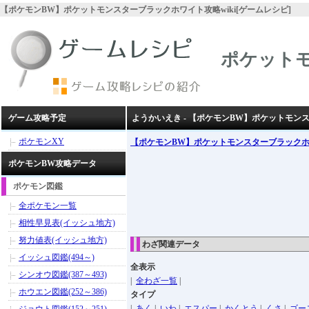
【ポケモンBW】ポケットモンスターブラックホワイト攻略wiki[ゲームレシピ]
ポケット
ゲーム攻略予定
ようかいえき - 【ポケモンBW】ポケットモン
ポケモンXY
【ポケモンBW】ポケットモンスターブラック
ポケモンBW攻略データ
ポケモン図鑑
全ポケモン一覧
相性早見表(イッシュ地方)
努力値表(イッシュ地方)
わざ関連データ
イッシュ図鑑(494～)
全表示
シンオウ図鑑(387～493)
|
全わざ一覧
|
ホウエン図鑑(252～386)
タイプ
|
あく
|
いわ
|
エスパー
|
かくとう
|
くさ
|
ゴー