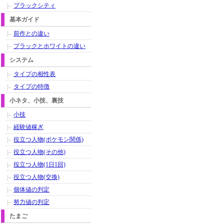
ブラックシティ
基本ガイド
前作との違い
ブラックとホワイトの違い
システム
タイプの相性表
タイプの特徴
小ネタ、小技、裏技
小技
経験値稼ぎ
役立つ人物(ポケモン関係)
役立つ人物(その他)
役立つ人物(1日1回)
役立つ人物(交換)
個体値の判定
努力値の判定
たまご