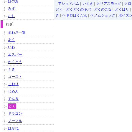
ほのお
|
アシッドボム
|
いえき
|
クリアスモッグ
|
クロ
みず
どく
|
どくどくのキバ
|
どくのこな
|
どくばり
き
|
ヘドロばくだん
|
ベノムショック
|
ポイズ
むし
わざ
全わざ一覧
あく
いわ
エスパー
かくとう
くさ
ゴースト
こおり
じめん
でんき
どく
ドラゴン
ノーマル
はがね