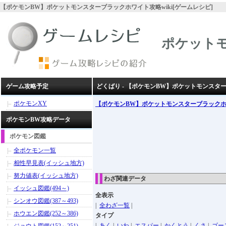
【ポケモンBW】ポケットモンスターブラックホワイト攻略wiki[ゲームレシピ]
ポケット
ゲーム攻略予定
どくばり - 【ポケモンBW】ポケットモンスタ
ポケモンXY
【ポケモンBW】ポケットモンスターブラック
ポケモンBW攻略データ
ポケモン図鑑
全ポケモン一覧
相性早見表(イッシュ地方)
努力値表(イッシュ地方)
わざ関連データ
イッシュ図鑑(494～)
全表示
シンオウ図鑑(387～493)
|
全わざ一覧
|
ホウエン図鑑(252～386)
タイプ
|
あく
|
いわ
|
エスパー
|
かくとう
|
くさ
|
ゴー