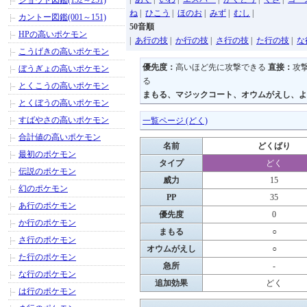
ジョウト図鑑(152～251)
ね
|
ひこう
|
ほのお
|
みず
|
むし
|
カントー図鑑(001～151)
50音順
HPの高いポケモン
|
あ行の技
|
か行の技
|
さ行の技
|
た行の技
|
な
こうげきの高いポケモン
優先度：
高いほど先に攻撃できる
直接：
攻
ぼうぎょの高いポケモン
る
とくこうの高いポケモン
まもる、マジックコート、オウムがえし、よ
とくぼうの高いポケモン
すばやさの高いポケモン
一覧ページ (どく)
合計値の高いポケモン
名前
どくばり
最初のポケモン
タイプ
どく
伝説のポケモン
威力
15
幻のポケモン
PP
35
あ行のポケモン
優先度
0
か行のポケモン
まもる
○
さ行のポケモン
オウムがえし
○
た行のポケモン
急所
-
な行のポケモン
追加効果
どく
は行のポケモン