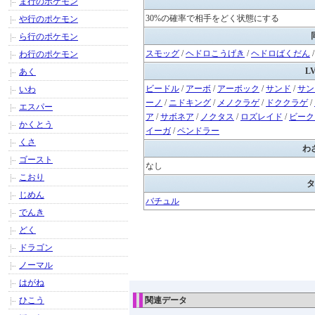
ま行のポケモン
30%の確率で相手をどく状態にする
や行のポケモン
ら行のポケモン
スモッグ
/
ヘドロこうげき
/
ヘドロばくだん
わ行のポケモン
L
あく
ビードル
/
アーボ
/
アーボック
/
サンド
/
サン
いわ
ーノ
/
ニドキング
/
メノクラゲ
/
ドククラゲ
/
エスパー
ア
/
サボネア
/
ノクタス
/
ロズレイド
/
ビーク
かくとう
イーガ
/
ペンドラー
くさ
わ
ゴースト
なし
こおり
タ
じめん
バチュル
でんき
どく
ドラゴン
ノーマル
はがね
ひこう
関連データ