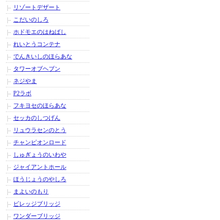
リゾートデザート
こだいのしろ
ホドモエのはねばし
れいとうコンテナ
でんきいしのほらあな
タワーオブヘブン
ネジやま
P2ラボ
フキヨセのほらあな
セッカのしつげん
リュウラセンのとう
チャンピオンロード
しゅぎょうのいわや
ジャイアントホール
ほうじょうのやしろ
まよいのもり
ビレッジブリッジ
ワンダーブリッジ