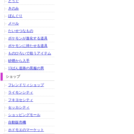
どうぐ
きのみ
ぼんぐり
メール
たいせつなもの
ポケモンが進化する道具
ポケモンに持たせる道具
ものひろいで拾うアイテム
砂煙から入手
13ばん道路の黒服の男
ショップ
フレンドリィショップ
ライモンシティ
フキヨセシティ
セッカシティ
ショッピングモール
自動販売機
ホドモエのマーケット