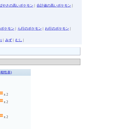
ばやさの高いポケモン
|
合計値の高いポケモン
|
のポケモン
|
ら行のポケモン
|
わ行のポケモン
|
お
|
みず
|
むし
|
(相性表)
x 2
x 2
x 2