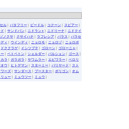
セル
|
バタフリー
|
ビードル
|
コクーン
|
スピアー
|
ンド
|
サンドパン
|
ニドラン♀
|
ニドリーナ
|
ニドクイ
ゾノクサ
|
クサイハナ
|
ラフレシア
|
パラス
|
パラセ
ーディ
|
ウインディ
|
ニョロモ
|
ニョロゾ
|
ニョロボ
|
ドククラゲ
|
イシツブテ
|
ゴローン
|
ゴローニャ
|
ター
|
ベトベトン
|
シェルダー
|
パルシェン
|
ゴース
|
ラカラ
|
ガラガラ
|
サワムラー
|
エビワラー
|
ベロリ
マオウ
|
ヒトデマン
|
スターミー
|
バリヤード
|
スト
ャワーズ
|
サンダース
|
ブースター
|
ポリゴン
|
オム
イリュー
|
ミュウツー
|
ミュウ
|