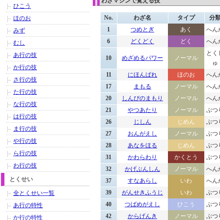
わざマシンで覚える技
ひこう
No.
わざ名
タイプ
分
ほのお
1
つめとぎ
あく
へん
みず
6
どくどく
どく
へん
むし
とく
あ行の技
10
めざめるパワー
ノーマル
ゅ
か行の技
11
にほんばれ
ほのお
へん
さ行の技
17
まもる
ノーマル
へん
た行の技
20
しんぴのまもり
ノーマル
へん
な行の技
21
やつあたり
ノーマル
ぶつ
は行の技
26
じしん
じめん
ぶつ
ま行の技
27
おんがえし
ノーマル
ぶつ
や行の技
28
あなをほる
じめん
ぶつ
ら行の技
31
かわらわり
かくとう
ぶつ
わ行の技
32
かげぶんしん
ノーマル
へん
とくせい
37
すなあらし
いわ
へん
39
がんせきふうじ
いわ
ぶつ
全とくせい一覧
40
つばめがえし
ひこう
ぶつ
あ行の特性
42
からげんき
ノーマル
ぶつ
か行の特性