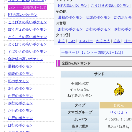
ジョウト図鑑(152～251)
|
HPの高いポケモン
|
こうげきの高いポケモン
カントー図鑑(001～151)
その他
HPの高いポケモン
|
最初のポケモン
|
伝説のポケモン
|
幻のポケモ
こうげきの高いポケモン
50音順
|
あ行のポケモン
|
か行のポケモン
|
さ行のポケ
ぼうぎょの高いポケモン
タイプ別
とくこうの高いポケモン
|
あく
|
いわ
|
エスパー
|
かくとう
|
くさ
|
ゴー
とくぼうの高いポケモン
すばやさの高いポケモン
一覧ページ 【カントー図鑑(001～151)】
合計値の高いポケモン
全国No.027 サンド
最初のポケモン
伝説のポケモン
サンド
幻のポケモン
全国No.027
あ行のポケモン
イッシュNo.-
ねずみポケモン
か行のポケモン
さ行のポケモン
タイプ
じめん
た行のポケモン
タマゴグループ
りくじょう
な行のポケモン
せいべつ
♂：50% / ♀：50
は行のポケモン
高さ / 重さ
0.6 m / 12.0 kg