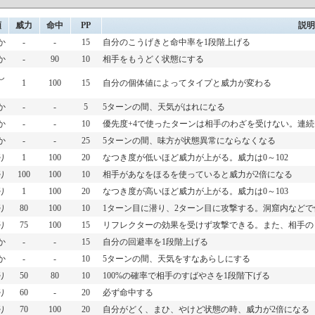
類
威力
命中
PP
説明
か
-
-
15
自分のこうげきと命中率を1段階上げる
か
-
90
10
相手をもうどく状態にする
し
1
100
15
自分の個体値によってタイプと威力が変わる
か
-
-
5
5ターンの間、天気がはれになる
か
-
-
10
優先度+4で使ったターンは相手のわざを受けない。連
か
-
-
25
5ターンの間、味方が状態異常にならなくなる
り
1
100
20
なつき度が低いほど威力が上がる。威力は0～102
り
100
100
10
相手があなをほるを使っていると威力が2倍になる
り
1
100
20
なつき度が高いほど威力が上がる。威力は0～103
り
80
100
10
1ターン目に潜り、2ターン目に攻撃する。洞窟内など
り
75
100
15
リフレクターの効果を受けず攻撃できる。また、相手の
か
-
-
15
自分の回避率を1段階上げる
か
-
-
10
5ターンの間、天気をすなあらしにする
り
50
80
10
100%の確率で相手のすばやさを1段階下げる
り
60
-
20
必ず命中する
り
70
100
20
自分がどく、まひ、やけど状態の時、威力が2倍になる