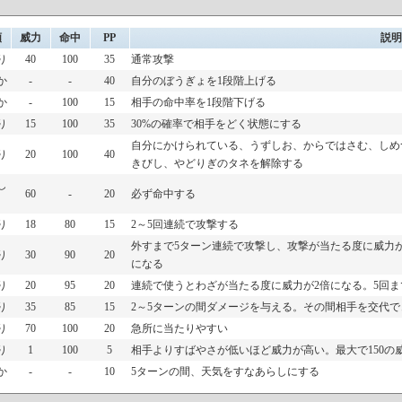
類
威力
命中
PP
説明
り
40
100
35
通常攻撃
か
-
-
40
自分のぼうぎょを1段階上げる
か
-
100
15
相手の命中率を1段階下げる
り
15
100
35
30%の確率で相手をどく状態にする
自分にかけられている、うずしお、からではさむ、しめ
り
20
100
40
きびし、やどりぎのタネを解除する
し
60
-
20
必ず命中する
り
18
80
15
2～5回連続で攻撃する
外すまで5ターン連続で攻撃し、攻撃が当たる度に威力
り
30
90
20
になる
り
20
95
20
連続で使うとわざが当たる度に威力が2倍になる。5回ま
り
35
85
15
2～5ターンの間ダメージを与える。その間相手を交代で
り
70
100
20
急所に当たりやすい
り
1
100
5
相手よりすばやさが低いほど威力が高い。最大で150の
か
-
-
10
5ターンの間、天気をすなあらしにする