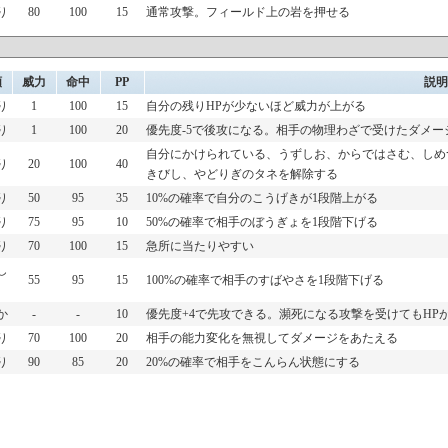
り
80
100
15
通常攻撃。フィールド上の岩を押せる
類
威力
命中
PP
説明
り
1
100
15
自分の残りHPが少ないほど威力が上がる
り
1
100
20
優先度-5で後攻になる。相手の物理わざで受けたダメー
自分にかけられている、うずしお、からではさむ、しめ
り
20
100
40
きびし、やどりぎのタネを解除する
り
50
95
35
10%の確率で自分のこうげきが1段階上がる
り
75
95
10
50%の確率で相手のぼうぎょを1段階下げる
り
70
100
15
急所に当たりやすい
し
55
95
15
100%の確率で相手のすばやさを1段階下げる
か
-
-
10
優先度+4で先攻できる。瀕死になる攻撃を受けてもHP
り
70
100
20
相手の能力変化を無視してダメージをあたえる
り
90
85
20
20%の確率で相手をこんらん状態にする