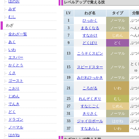
ほのお
レベルアップで覚える技
みず
LV
わざ名
タイプ
分
むし
1
ひっかく
ノーマル
ぶつ
わざ
3
まるくなる
ノーマル
へん
全わざ一覧
7
すなかけ
じめん
へん
あく
9
どくばり
どく
ぶつ
いわ
13
こうそくスピン
ノーマル
ぶつ
エスパー
とく
かくとう
15
スピードスター
ノーマル
ゅ
くさ
19
みだれひっかき
ノーマル
ぶつ
ゴースト
21
ころがる
いわ
ぶつ
こおり
じめん
25
れんぞくぎり
むし
ぶつ
でんき
27
すなじごく
じめん
ぶつ
どく
31
きりさく
ノーマル
ぶつ
ドラゴン
33
ジャイロボール
はがね
ぶつ
ノーマル
37
すなあらし
いわ
へん
はがね