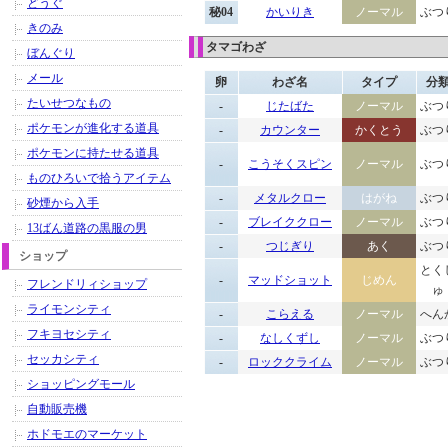
どうぐ
秘04
かいりき
ノーマル
ぶつ
きのみ
タマゴわざ
ぼんぐり
メール
卵
わざ名
タイプ
分
たいせつなもの
-
じたばた
ノーマル
ぶつ
ポケモンが進化する道具
-
カウンター
かくとう
ぶつ
ポケモンに持たせる道具
-
こうそくスピン
ノーマル
ぶつ
ものひろいで拾うアイテム
-
メタルクロー
はがね
ぶつ
砂煙から入手
-
ブレイククロー
ノーマル
ぶつ
13ばん道路の黒服の男
-
つじぎり
あく
ぶつ
ショップ
とく
-
マッドショット
じめん
フレンドリィショップ
ゅ
ライモンシティ
-
こらえる
ノーマル
へん
フキヨセシティ
-
なしくずし
ノーマル
ぶつ
セッカシティ
-
ロッククライム
ノーマル
ぶつ
ショッピングモール
自動販売機
ホドモエのマーケット