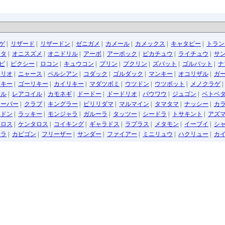
ゲ
|
リザード
|
リザードン
|
ゼニガメ
|
カメール
|
カメックス
|
キャタピー
|
トラン
ッタ
|
オニスズメ
|
オニドリル
|
アーボ
|
アーボック
|
ピカチュウ
|
ライチュウ
|
サ
ピ
|
ピクシー
|
ロコン
|
キュウコン
|
プリン
|
プクリン
|
ズバット
|
ゴルバット
|
ナ
トリオ
|
ニャース
|
ペルシアン
|
コダック
|
ゴルダック
|
マンキー
|
オコリザル
|
ガ
リキー
|
ゴーリキー
|
カイリキー
|
マダツボミ
|
ウツドン
|
ウツボット
|
メノクラゲ
イル
|
レアコイル
|
カモネギ
|
ドードー
|
ドードリオ
|
パウワウ
|
ジュゴン
|
ベトベ
リーパー
|
クラブ
|
キングラー
|
ビリリダマ
|
マルマイン
|
タマタマ
|
ナッシー
|
カ
イドン
|
ラッキー
|
モンジャラ
|
ガルーラ
|
タッツー
|
シードラ
|
トサキント
|
アズ
イロス
|
ケンタロス
|
コイキング
|
ギャラドス
|
ラプラス
|
メタモン
|
イーブイ
|
シ
テラ
|
カビゴン
|
フリーザー
|
サンダー
|
ファイアー
|
ミニリュウ
|
ハクリュー
|
カ