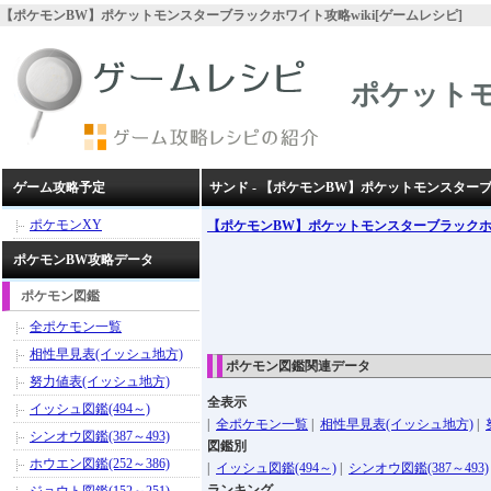
【ポケモンBW】ポケットモンスターブラックホワイト攻略wiki[ゲームレシピ]
ポケット
ゲーム攻略予定
サンド - 【ポケモンBW】ポケットモンスター
ポケモンXY
【ポケモンBW】ポケットモンスターブラック
ポケモンBW攻略データ
ポケモン図鑑
全ポケモン一覧
相性早見表(イッシュ地方)
ポケモン図鑑関連データ
努力値表(イッシュ地方)
全表示
イッシュ図鑑(494～)
|
全ポケモン一覧
|
相性早見表(イッシュ地方)
|
シンオウ図鑑(387～493)
図鑑別
ホウエン図鑑(252～386)
|
イッシュ図鑑(494～)
|
シンオウ図鑑(387～493)
ランキング