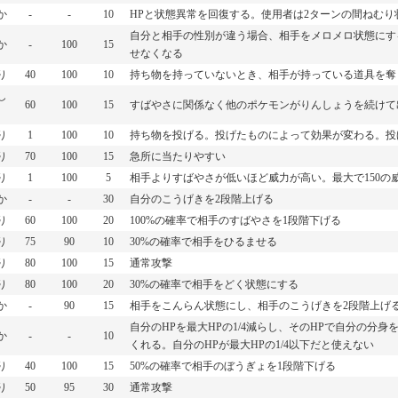
か
-
-
10
HPと状態異常を回復する。使用者は2ターンの間ねむり
自分と相手の性別が違う場合、相手をメロメロ状態にす
か
-
100
15
せなくなる
り
40
100
10
持ち物を持っていないとき、相手が持っている道具を奪
し
60
100
15
すばやさに関係なく他のポケモンがりんしょうを続けて
り
1
100
10
持ち物を投げる。投げたものによって効果が変わる。投
り
70
100
15
急所に当たりやすい
り
1
100
5
相手よりすばやさが低いほど威力が高い。最大で150の
か
-
-
30
自分のこうげきを2段階上げる
り
60
100
20
100%の確率で相手のすばやさを1段階下げる
り
75
90
10
30%の確率で相手をひるませる
り
80
100
15
通常攻撃
り
80
100
20
30%の確率で相手をどく状態にする
か
-
90
15
相手をこんらん状態にし、相手のこうげきを2段階上げ
自分のHPを最大HPの1/4減らし、そのHPで自分の分
か
-
-
10
くれる。自分のHPが最大HPの1/4以下だと使えない
り
40
100
15
50%の確率で相手のぼうぎょを1段階下げる
り
50
95
30
通常攻撃