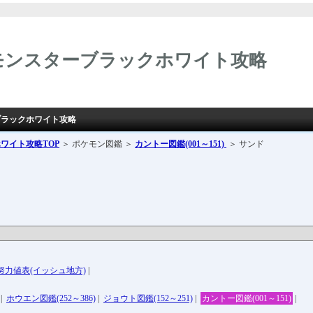
モンスターブラックホワイト攻略
ブラックホワイト攻略
ホワイト攻略
TOP
＞ ポケモン図鑑 ＞
カントー図鑑(001～151)
＞ サンド
努力値表(イッシュ地方)
|
|
ホウエン図鑑(252～386)
|
ジョウト図鑑(152～251)
|
カントー図鑑(001～151)
|