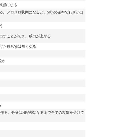
状態になる
る。メロメロ状態になると、50%の確率でわざが出
う
出すことができ、威力が上がる
げた持ち物は無くなる
威力
る
身を作る。分身はHPが0になるまで全ての攻撃を受けて