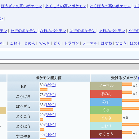
|
ぼうぎょの高いポケモン
|
とくこうの高いポケモン
|
とくぼうの高いポケモン
|
す
ン
|
モン
|
た行のポケモン
|
な行のポケモン
|
は行のポケモン
|
ま行のポケモン
|
や行
スト
|
こおり
|
じめん
|
でんき
|
どく
|
ドラゴン
|
ノーマル
|
はがね
|
ひこう
|
ほの
ポケモン能力値
受けるダメージ
50
(469位)
ノーマル
x 1
HP
ほのお
x 1
75
(303位)
こうげき
みず
85
(159位)
ぼうぎょ
くさ
20
(636位)
とくこう
でんき
x 0
30
(615位)
%
こおり
とくぼう
かくとう
x 1
40
(510位)
すばやさ