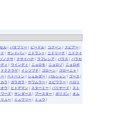
セル
|
バタフリー
|
ビードル
|
コクーン
|
スピアー
|
ンド
|
サンドパン
|
ニドラン♀
|
ニドリーナ
|
ニドクイ
ゾノクサ
|
クサイハナ
|
ラフレシア
|
パラス
|
パラセ
ーディ
|
ウインディ
|
ニョロモ
|
ニョロゾ
|
ニョロボ
|
ドククラゲ
|
イシツブテ
|
ゴローン
|
ゴローニャ
|
ター
|
ベトベトン
|
シェルダー
|
パルシェン
|
ゴース
|
ラカラ
|
ガラガラ
|
サワムラー
|
エビワラー
|
ベロリ
マオウ
|
ヒトデマン
|
スターミー
|
バリヤード
|
スト
ャワーズ
|
サンダース
|
ブースター
|
ポリゴン
|
オム
イリュー
|
ミュウツー
|
ミュウ
|