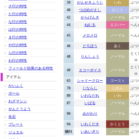
39
がんせきふうじ
いわ
ぶつ
さ行の特性
40
つばめがえし
ひこう
ぶつ
た行の特性
42
からげんき
ノーマル
ぶつ
な行の特性
44
ねむる
エスパー
へん
は行の特性
45
メロメロ
ノーマル
へん
ま行の特性
や行の特性
46
どろぼう
あく
ぶつ
ら行の特性
とく
48
りんしょう
ノーマル
ゅ
わ行の特性
とく
フィールド効果のある特性
49
エコーボイス
ノーマル
ゅ
アイテム
65
シャドークロー
ゴースト
ぶつ
かいふく
78
じならし
じめん
ぶつ
ボール
80
いわなだれ
いわ
ぶつ
わざマシン
87
いばる
ノーマル
へん
せんとうよう
90
みがわり
ノーマル
へん
化石
94
いわくだき
かくとう
ぶつ
プレート
秘01
いあいぎり
ノーマル
ぶつ
ジュエル