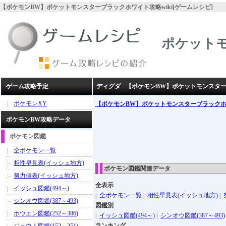
【ポケモンBW】ポケットモンスターブラックホワイト攻略wiki[ゲームレシピ]
ポケット
ゲーム攻略予定
ディグダ - 【ポケモンBW】ポケットモンスタ
ポケモンXY
【ポケモンBW】ポケットモンスターブラック
ポケモンBW攻略データ
ポケモン図鑑
全ポケモン一覧
相性早見表(イッシュ地方)
ポケモン図鑑関連データ
努力値表(イッシュ地方)
全表示
イッシュ図鑑(494～)
|
全ポケモン一覧
|
相性早見表(イッシュ地方)
|
シンオウ図鑑(387～493)
図鑑別
ホウエン図鑑(252～386)
|
イッシュ図鑑(494～)
|
シンオウ図鑑(387～493)
ランキング