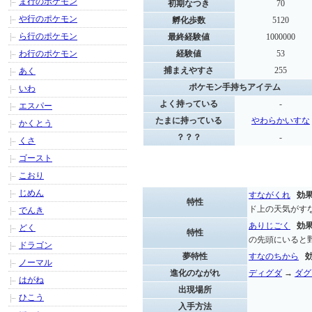
ま行のポケモン
初期なつき
70
や行のポケモン
孵化歩数
5120
ら行のポケモン
最終経験値
1000000
わ行のポケモン
経験値
53
捕まえやすさ
255
あく
ポケモン手持ちアイテム
いわ
よく持っている
-
エスパー
たまに持っている
やわらかいすな
かくとう
？？？
-
くさ
ゴースト
こおり
じめん
すながくれ
効
特性
ド上の天気がす
でんき
ありじごく
効
どく
特性
の先頭にいると
ドラゴン
夢特性
すなのちから
ノーマル
進化のながれ
ディグダ
→
ダグ
はがね
出現場所
ひこう
入手方法