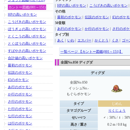
ジョウト図鑑(152～251)
|
HPの高いポケモン
|
こうげきの高いポケモン
カントー図鑑(001～151)
その他
HPの高いポケモン
|
最初のポケモン
|
伝説のポケモン
|
幻のポケモ
こうげきの高いポケモン
50音順
|
あ行のポケモン
|
か行のポケモン
|
さ行のポケ
ぼうぎょの高いポケモン
タイプ別
とくこうの高いポケモン
|
あく
|
いわ
|
エスパー
|
かくとう
|
くさ
|
ゴー
とくぼうの高いポケモン
すばやさの高いポケモン
一覧ページ 【カントー図鑑(001～151)】
合計値の高いポケモン
全国No.050 ディグダ
最初のポケモン
伝説のポケモン
ディグダ
幻のポケモン
全国No.050
あ行のポケモン
イッシュNo.-
もぐらポケモン
か行のポケモン
さ行のポケモン
タイプ
じめん
た行のポケモン
タマゴグループ
りくじょう
な行のポケモン
せいべつ
♂：50% / ♀：50
は行のポケモン
高さ / 重さ
0.2 m / 0.8 kg