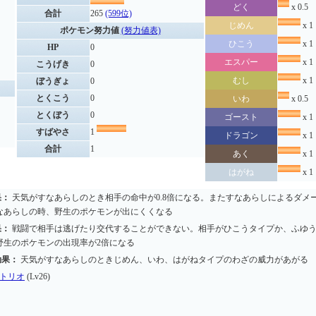
どく
x 0.5
合計
265
(599位)
じめん
x 1
ポケモン努力値
(努力値表)
ひこう
x 1
HP
0
エスパー
x 1
こうげき
0
むし
x 1
ぼうぎょ
0
とくこう
0
いわ
x 0.5
とくぼう
0
ゴースト
x 1
すばやさ
1
ドラゴン
x 1
合計
1
あく
x 1
はがね
x 1
果：
天気がすなあらしのとき相手の命中が0.8倍になる。またすなあらしによるダメ
なあらしの時、野生のポケモンが出にくくなる
果：
戦闘で相手は逃げたり交代することができない。相手がひこうタイプか、ふゆう
野生のポケモンの出現率が2倍になる
効果：
天気がすなあらしのときじめん、いわ、はがねタイプのわざの威力があがる
トリオ
(Lv26)