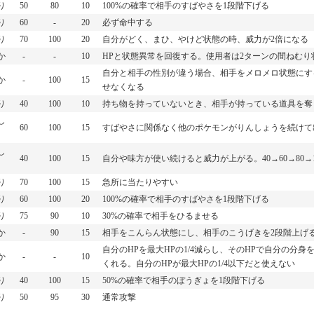
り
50
80
10
100%の確率で相手のすばやさを1段階下げる
り
60
-
20
必ず命中する
り
70
100
20
自分がどく、まひ、やけど状態の時、威力が2倍になる
か
-
-
10
HPと状態異常を回復する。使用者は2ターンの間ねむり
自分と相手の性別が違う場合、相手をメロメロ状態にす
か
-
100
15
せなくなる
り
40
100
10
持ち物を持っていないとき、相手が持っている道具を奪
し
60
100
15
すばやさに関係なく他のポケモンがりんしょうを続けて
し
40
100
15
自分や味方が使い続けると威力が上がる。40→60→80→
り
70
100
15
急所に当たりやすい
り
60
100
20
100%の確率で相手のすばやさを1段階下げる
り
75
90
10
30%の確率で相手をひるませる
か
-
90
15
相手をこんらん状態にし、相手のこうげきを2段階上げ
自分のHPを最大HPの1/4減らし、そのHPで自分の分
か
-
-
10
くれる。自分のHPが最大HPの1/4以下だと使えない
り
40
100
15
50%の確率で相手のぼうぎょを1段階下げる
り
50
95
30
通常攻撃