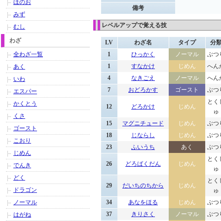
ほのお
備考
みず
レベルアップで覚える技
むし
わざ
LV
わざ名
タイプ
分
全わざ一覧
1
ひっかく
ノーマル
ぶつ
1
すなかけ
じめん
へん
あく
4
なきごえ
ノーマル
へん
いわ
7
おどろかす
ゴースト
ぶつ
エスパー
とく
かくとう
12
どろかけ
じめん
ゅ
くさ
15
マグニチュード
じめん
ぶつ
ゴースト
18
じならし
じめん
ぶつ
こおり
23
ふいうち
あく
ぶつ
じめん
とく
26
どろばくだん
じめん
でんき
ゅ
どく
とく
29
だいちのちから
じめん
ドラゴン
ゅ
ノーマル
34
あなをほる
じめん
ぶつ
37
きりさく
ノーマル
ぶつ
はがね