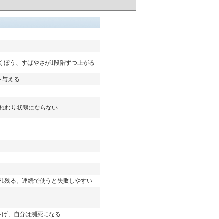
くぼう、すばやさが1段階ずつ上がる
を与える
がねむり状態にならない
が1残る。連続で使うと失敗しやすい
下げ、自分は瀕死になる