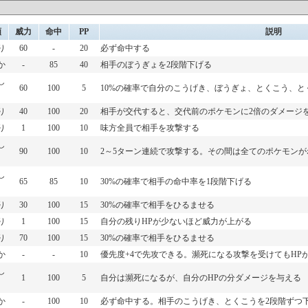
類
威力
命中
PP
説明
り
60
-
20
必ず命中する
か
-
85
40
相手のぼうぎょを2段階下げる
し
60
100
5
10%の確率で自分のこうげき、ぼうぎょ、とくこう、と
り
40
100
20
相手が交代すると、交代前のポケモンに2倍のダメージ
り
1
100
10
味方全員で相手を攻撃する
し
90
100
10
2～5ターン連続で攻撃する。その間は全てのポケモン
し
65
85
10
30%の確率で相手の命中率を1段階下げる
り
30
100
15
30%の確率で相手をひるませる
り
1
100
15
自分の残りHPが少ないほど威力が上がる
り
70
100
15
30%の確率で相手をひるませる
か
-
-
10
優先度+4で先攻できる。瀕死になる攻撃を受けてもHP
し
1
100
5
自分は瀕死になるが、自分のHPの分ダメージを与える
か
-
100
10
必ず命中する。相手のこうげき、とくこうを2段階ずつ