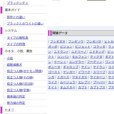
ブラックシティ
基本ガイド
前作との違い
ブラックとホワイトの違い
システム
関連データ
タイプの相性表
|
フシギダネ
|
フシギソウ
|
フシギバナ
|
ヒトカ
タイプの特徴
ポッポ
|
ピジョン
|
ピジョット
|
コラッタ
|
ラ
小ネタ、小技、裏技
ン
|
ニドラン♂
|
ニドリーノ
|
ニドキング
|
ピッ
クト
|
コンパン
|
モルフォン
|
ディグダ
|
ダグ
小技
ン
|
ケーシィ
|
ユンゲラー
|
フーディン
|
ワン
経験値稼ぎ
ポニータ
|
ギャロップ
|
ヤドン
|
ヤドラン
|
コ
役立つ人物(ポケモン関係)
ゴースト
|
ゲンガー
|
イワーク
|
スリープ
|
ス
ンガ
|
ドガース
|
マタドガス
|
サイホーン
|
サ
役立つ人物(その他)
ライク
|
ルージュラ
|
エレブー
|
ブーバー
|
カ
役立つ人物(1日1回)
ナイト
|
オムスター
|
カブト
|
カブトプス
|
プ
役立つ人物(交換)
個体値の判定
努力値の判定
たまご