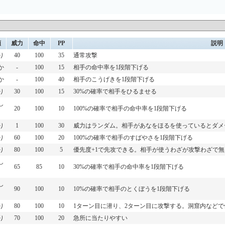
類
威力
命中
PP
説明
り
40
100
35
通常攻撃
か
-
100
15
相手の命中率を1段階下げる
か
-
100
40
相手のこうげきを1段階下げる
り
30
100
15
30%の確率で相手をひるませる
し
20
100
10
100%の確率で相手の命中率を1段階下げる
り
1
100
30
威力はランダム。相手があなをほるを使っているとダメ
り
60
100
20
100%の確率で相手のすばやさを1段階下げる
り
80
100
5
優先度+1で先攻できる。相手が使うわざが攻撃わざで
し
65
85
10
30%の確率で相手の命中率を1段階下げる
し
90
100
10
10%の確率で相手のとくぼうを1段階下げる
り
80
100
10
1ターン目に潜り、2ターン目に攻撃する。洞窟内など
り
70
100
20
急所に当たりやすい