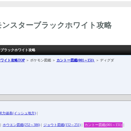
モンスターブラックホワイト攻略
ーブラックホワイト攻略
ホワイト攻略
TOP
＞ ポケモン図鑑 ＞
カントー図鑑(001～151)
＞ ディグダ
努力値表(イッシュ地方)
|
|
ホウエン図鑑(252～386)
|
ジョウト図鑑(152～251)
|
カントー図鑑(001～151)
|