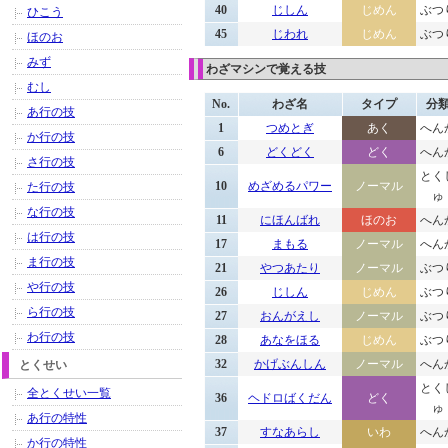
40
じしん
じめん
ぶつ
ひこう
45
じわれ
じめん
ぶつ
ほのお
みず
わざマシンで覚える技
むし
No.
わざ名
タイプ
分
あ行の技
1
つめとぎ
あく
へん
か行の技
6
どくどく
どく
へん
さ行の技
とく
10
めざめるパワー
ノーマル
た行の技
ゅ
な行の技
11
にほんばれ
ほのお
へん
は行の技
17
まもる
ノーマル
へん
ま行の技
21
やつあたり
ノーマル
ぶつ
や行の技
26
じしん
じめん
ぶつ
ら行の技
27
おんがえし
ノーマル
ぶつ
わ行の技
28
あなをほる
じめん
ぶつ
32
かげぶんしん
ノーマル
へん
とくせい
とく
全とくせい一覧
36
ヘドロばくだん
どく
ゅ
あ行の特性
37
すなあらし
いわ
へん
か行の特性