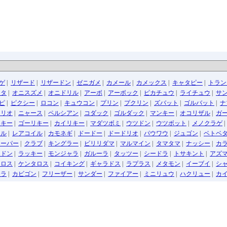
ゲ
|
リザード
|
リザードン
|
ゼニガメ
|
カメール
|
カメックス
|
キャタピー
|
トラン
ッタ
|
オニスズメ
|
オニドリル
|
アーボ
|
アーボック
|
ピカチュウ
|
ライチュウ
|
サ
ピ
|
ピクシー
|
ロコン
|
キュウコン
|
プリン
|
プクリン
|
ズバット
|
ゴルバット
|
ナ
トリオ
|
ニャース
|
ペルシアン
|
コダック
|
ゴルダック
|
マンキー
|
オコリザル
|
ガ
リキー
|
ゴーリキー
|
カイリキー
|
マダツボミ
|
ウツドン
|
ウツボット
|
メノクラゲ
イル
|
レアコイル
|
カモネギ
|
ドードー
|
ドードリオ
|
パウワウ
|
ジュゴン
|
ベトベ
リーパー
|
クラブ
|
キングラー
|
ビリリダマ
|
マルマイン
|
タマタマ
|
ナッシー
|
カ
イドン
|
ラッキー
|
モンジャラ
|
ガルーラ
|
タッツー
|
シードラ
|
トサキント
|
アズ
イロス
|
ケンタロス
|
コイキング
|
ギャラドス
|
ラプラス
|
メタモン
|
イーブイ
|
シ
テラ
|
カビゴン
|
フリーザー
|
サンダー
|
ファイアー
|
ミニリュウ
|
ハクリュー
|
カ