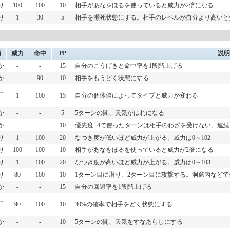
り
100
100
10
相手があなをほるを使っていると威力が2倍になる
り
1
30
5
相手を瀕死状態にする。相手のレベルが自分より高いと
類
威力
命中
PP
説明
か
-
-
15
自分のこうげきと命中率を1段階上げる
か
-
90
10
相手をもうどく状態にする
し
1
100
15
自分の個体値によってタイプと威力が変わる
か
-
-
5
5ターンの間、天気がはれになる
か
-
-
10
優先度+4で使ったターンは相手のわざを受けない。連
り
1
100
20
なつき度が低いほど威力が上がる。威力は0～102
り
100
100
10
相手があなをほるを使っていると威力が2倍になる
り
1
100
20
なつき度が高いほど威力が上がる。威力は0～103
り
80
100
10
1ターン目に潜り、2ターン目に攻撃する。洞窟内など
か
-
-
15
自分の回避率を1段階上げる
し
90
100
10
30%の確率で相手をどく状態にする
か
-
-
10
5ターンの間、天気をすなあらしにする