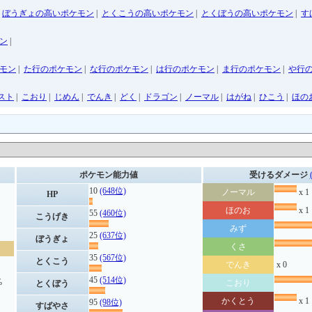
|
ぼうぎょの高いポケモン
|
とくこうの高いポケモン
|
とくぼうの高いポケモン
|
す
ン
|
モン
|
た行のポケモン
|
な行のポケモン
|
は行のポケモン
|
ま行のポケモン
|
や行
スト
|
こおり
|
じめん
|
でんき
|
どく
|
ドラゴン
|
ノーマル
|
はがね
|
ひこう
|
ほの
ポケモン能力値
受けるダメージ
10
(648位)
ノーマル
x 1
HP
ほのお
x 1
55
(460位)
こうげき
みず
25
(637位)
ぼうぎょ
くさ
35
(567位)
とくこう
でんき
x 0
45
(514位)
%
こおり
とくぼう
かくとう
x 1
95
(98位)
すばやさ