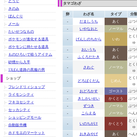
どうぐ
タマゴわざ
きのみ
卵
わざ名
タイプ
分
ぼんぐり
-
だましうち
あく
ぶつ
メール
-
いやなおと
ノーマル
へん
たいせつなもの
とく
ポケモンが進化する道具
-
げんしのちから
いわ
ゅ
ポケモンに持たせる道具
-
おいうち
あく
ぶつ
ものひろいで拾うアイテム
-
ふくろだたき
あく
ぶつ
砂煙から入手
とく
-
さわぐ
ノーマル
13ばん道路の黒服の男
ゅ
とく
ショップ
-
どろばくだん
じめん
ゅ
フレンドリィショップ
-
おどろかす
ゴースト
ぶつ
ライモンシティ
-
きしかいせい
かくとう
ぶつ
フキヨセシティ
-
ずつき
ノーマル
ぶつ
セッカシティ
-
こらえる
ノーマル
へん
ショッピングモール
とく
-
いのちがけ
かくとう
自動販売機
ゅ
ホドモエのマーケット
-
おきみやげ
あく
へん