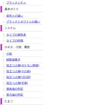
ブラックシティ
基本ガイド
前作との違い
ブラックとホワイトの違い
システム
タイプの相性表
タイプの特徴
小ネタ、小技、裏技
小技
経験値稼ぎ
役立つ人物(ポケモン関係)
役立つ人物(その他)
役立つ人物(1日1回)
役立つ人物(交換)
個体値の判定
努力値の判定
たまご