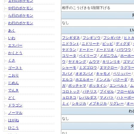
ま行のポケモン
相手のこうげきを1段階下げる
や行のポケモン
ら行のポケモン
なし
わ行のポケモン
L
あく
フシギダネ
/
フシギソウ
/
フシギバナ
/
ヒト
いわ
ニドラン♀
/
ニドリーナ
/
ピッピ
/
ディグダ
/
エスパー
ヤドラン
/
ドードー
/
ドードリオ
/
パウワウ
/
かくとう
コリータ
/
ベイリーフ
/
メガニウム
/
ホーホ
くさ
ウ
/
ヤドキング
/
ムウマ
/
キリンリキ
/
ゴマゾ
シャーモ
/
ミズゴロウ
/
ヌマクロー
/
ラグラ
ゴースト
スバメ
/
オオスバメ
/
キャモメ
/
ペリッパー
/
こおり
エルコ
/
ホエルオー
/
ドンメル
/
バクーダ
/
チ
じめん
ガ
/
ポッチャマ
/
ポッタイシ
/
エンペルト
/
ム
でんき
コロトック
/
パチリス
/
ブイゼル
/
フローゼ
ョロネコ
/
レパルダス
/
マメパト
/
ハトーボ
どく
ミィ
/
シキジカ
/
メブキジカ
/
リグレー
/
オー
ドラゴン
わ
ノーマル
なし
はがね
タ
ひこう
なし