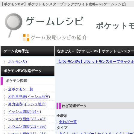
【ポケモンBW】ポケットモンスターブラックホワイト攻略wiki[ゲームレシピ]
ポケット
ゲーム攻略予定
なきごえ - 【ポケモンBW】ポケットモンスタ
ポケモンXY
【ポケモンBW】ポケットモンスターブラック
ポケモンBW攻略データ
ポケモン図鑑
全ポケモン一覧
相性早見表(イッシュ地方)
努力値表(イッシュ地方)
わざ関連データ
イッシュ図鑑(494～)
全表示
シンオウ図鑑(387～493)
|
全わざ一覧
|
ホウエン図鑑(252～386)
タイプ
|
あく
|
いわ
|
エスパー
|
かくとう
|
くさ
|
ゴー