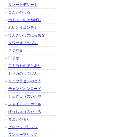
リゾートデザート
こだいのしろ
ホドモエのはねばし
れいとうコンテナ
でんきいしのほらあな
タワーオブヘブン
ネジやま
P2ラボ
フキヨセのほらあな
セッカのしつげん
リュウラセンのとう
チャンピオンロード
しゅぎょうのいわや
ジャイアントホール
ほうじょうのやしろ
まよいのもり
ビレッジブリッジ
ワンダーブリッジ