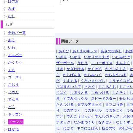
ほのお
みず
むし
わざ
全わざ一覧
あく
関連データ
いわ
|
あくび
|
あくまのキッス
|
あさのひざし
|
あば
エスパー
いぎり
|
いかり
|
いかりのまえば
|
いたみわけ
かくとう
ザーボール
|
うたう
|
エコーボイス
|
えんまく
りき
|
かぎわける
|
かくばる
|
かげぶんしん
|
くさ
ら
|
からげんき
|
からみつく
|
からをやぶる
|
ゴースト
だ
|
くすぐる
|
くろいまなざし
|
こうそくスピ
こおり
さばきのつぶて
|
さわぐ
|
じこあんじ
|
じこさ
じめん
じばく
|
しぼりとる
|
しめつける
|
しんそく
|
き
|
すてみタックル
|
スピードスター
|
せいち
でんき
たきつける
|
ダブルアタック
|
タマゴうみ
|
タ
どく
り
|
つのでつく
|
つのドリル
|
つぼをつく
|
つ
ドラゴン
すけ
|
でんこうせっか
|
てんしのキッス
|
とお
ノーマル
アタック
|
なかまづくり
|
なきごえ
|
なしくず
し
|
ねごと
|
ネコにこばん
|
ねこのて
|
のしか
はがね