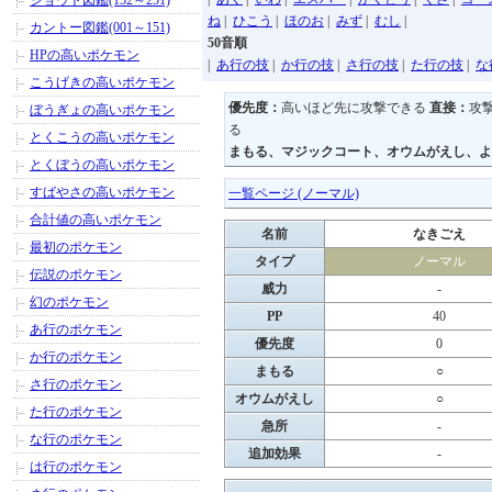
ジョウト図鑑(152～251)
ね
|
ひこう
|
ほのお
|
みず
|
むし
|
カントー図鑑(001～151)
50音順
HPの高いポケモン
|
あ行の技
|
か行の技
|
さ行の技
|
た行の技
|
な
こうげきの高いポケモン
優先度：
高いほど先に攻撃できる
直接：
攻
ぼうぎょの高いポケモン
る
とくこうの高いポケモン
まもる、マジックコート、オウムがえし、よ
とくぼうの高いポケモン
すばやさの高いポケモン
一覧ページ (ノーマル)
合計値の高いポケモン
名前
なきごえ
最初のポケモン
タイプ
ノーマル
伝説のポケモン
威力
-
幻のポケモン
PP
40
あ行のポケモン
優先度
0
か行のポケモン
まもる
○
さ行のポケモン
オウムがえし
○
た行のポケモン
急所
-
な行のポケモン
追加効果
-
は行のポケモン