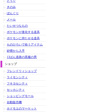
どうぐ
きのみ
ぼんぐり
メール
たいせつなもの
ポケモンが進化する道具
ポケモンに持たせる道具
ものひろいで拾うアイテム
砂煙から入手
13ばん道路の黒服の男
ショップ
フレンドリィショップ
ライモンシティ
フキヨセシティ
セッカシティ
ショッピングモール
自動販売機
ホドモエのマーケット