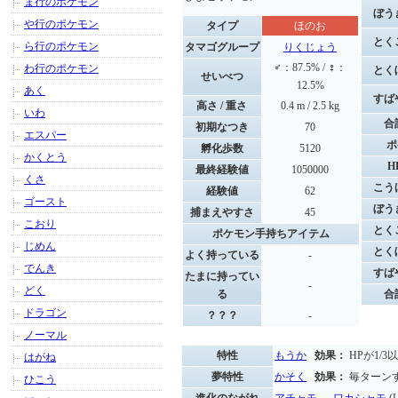
ま行のポケモン
ぼう
や行のポケモン
タイプ
ほのお
とく
ら行のポケモン
タマゴグループ
りくじょう
♂：87.5% / ♀：
わ行のポケモン
とく
せいべつ
12.5%
あく
すば
高さ / 重さ
0.4 m / 2.5 kg
いわ
合
初期なつき
70
エスパー
ポ
孵化歩数
5120
かくとう
H
最終経験値
1050000
くさ
こう
経験値
62
ゴースト
ぼう
捕まえやすさ
45
こおり
とく
ポケモン手持ちアイテム
じめん
とく
よく持っている
-
でんき
すば
たまに持ってい
-
どく
る
合
ドラゴン
？？？
-
ノーマル
特性
もうか
効果：
HPが1/
はがね
夢特性
かそく
効果：
毎ターン
ひこう