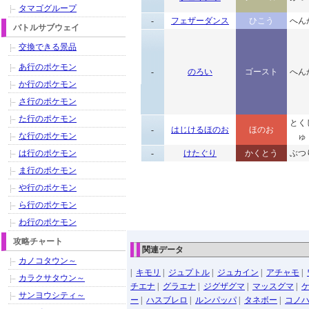
タマゴグループ
-
フェザーダンス
ひこう
へん
バトルサブウェイ
交換できる景品
あ行のポケモン
-
のろい
ゴースト
へん
か行のポケモン
さ行のポケモン
た行のポケモン
とく
-
はじけるほのお
ほのお
な行のポケモン
ゅ
は行のポケモン
-
けたぐり
かくとう
ぶつ
ま行のポケモン
や行のポケモン
ら行のポケモン
わ行のポケモン
攻略チャート
関連データ
カノコタウン～
|
キモリ
|
ジュプトル
|
ジュカイン
|
アチャモ
|
カラクサタウン～
チエナ
|
グラエナ
|
ジグザグマ
|
マッスグマ
|
サンヨウシティ～
ー
|
ハスブレロ
|
ルンパッパ
|
タネボー
|
コノ