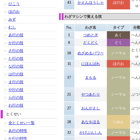
43
かえんほうしゃ
ほのお
ひこう
ゅ
ほのお
わざマシンで覚える技
みず
むし
No.
わざ名
タイプ
分
あ行の技
1
つめとぎ
あく
へん
6
どくどく
どく
へん
か行の技
とく
さ行の技
10
めざめるパワー
ノーマル
ゅ
た行の技
11
にほんばれ
ほのお
へん
な行の技
は行の技
17
まもる
ノーマル
へん
ま行の技
や行の技
21
やつあたり
ノーマル
ぶつ
ら行の技
わ行の技
27
おんがえし
ノーマル
ぶつ
とくせい
28
あなをほる
じめん
ぶつ
全とくせい一覧
あ行の特性
32
かげぶんしん
ノーマル
へん
か行の特性