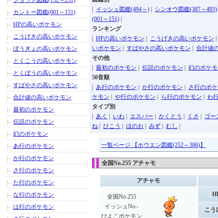
ジョウト図鑑(152～251)
|
イッシュ図鑑(494～)
|
シンオウ図鑑(387～493)
カントー図鑑(001～151)
(001～151)
|
HPの高いポケモン
ランキング
こうげきの高いポケモン
|
HPの高いポケモン
|
こうげきの高いポケモン
いポケモン
|
すばやさの高いポケモン
|
合計値
ぼうぎょの高いポケモン
その他
とくこうの高いポケモン
|
最初のポケモン
|
伝説のポケモン
|
幻のポケモ
とくぼうの高いポケモン
50音順
すばやさの高いポケモン
|
あ行のポケモン
|
か行のポケモン
|
さ行のポケ
ケモン
|
や行のポケモン
|
ら行のポケモン
|
わ
合計値の高いポケモン
タイプ別
最初のポケモン
|
あく
|
いわ
|
エスパー
|
かくとう
|
くさ
|
ゴー
伝説のポケモン
ね
|
ひこう
|
ほのお
|
みず
|
むし
|
幻のポケモン
一覧ページ 【ホウエン図鑑(252～386)】
あ行のポケモン
か行のポケモン
全国No.255 アチャモ
さ行のポケモン
アチャモ
た行のポケモン
H
な行のポケモン
全国No.255
イッシュNo.-
は行のポケモン
こう
ひよこポケモン