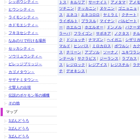
シッポウシティ～
トス
|
キルリア
|
サーナイト
|
アメタマ
|
アメ
ツチニン
|
テッカニン
|
ヌケニン
|
ゴニョニョ
ヒウンシティ～
ス
|
エネコ
|
エネコロロ
|
ヤミラミ
|
クチート
|
ライモンシティ～
ライボルト
|
プラスル
|
マイナン
|
バルビート
ホドモエシティ～
ー
|
ホエルコ
|
ホエルオー
|
ドンメル
|
バクー
フキヨセシティ～
ラーバ
|
フライゴン
|
サボネア
|
ノクタス
|
チ
ク
|
ドジョッチ
|
ナマズン
|
ヘイガニ
|
シザリ
なみのりで行ける場所
マルド
|
ヒンバス
|
ミロカロス
|
ポワルン
|
カ
セッカシティ～
ス
|
チリーン
|
アブソル
|
ソーナノ
|
ユキワラ
ソウリュウシティ～
ンテール
|
サクラビス
|
ジーランス
|
ラブカス
ビレッジブリッジ～
ス
|
レジロック
|
レジアイス
|
レジスチル
|
ラ
チ
|
デオキシス
|
カゴメタウン～
サザナミタウン～
七賢人の出現
伝説のポケモン等の捕獲
その他
マップ
1ばんどうろ
2ばんどうろ
3ばんどうろ