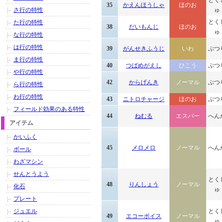
とく
35
かえんほうしゃ
ほのお
さ行の特性
ゅ
とく
た行の特性
38
だいもんじ
ほのお
ゅ
な行の特性
は行の特性
39
がんせきふうじ
いわ
ぶつ
ま行の特性
40
つばめがえし
ひこう
ぶつ
や行の特性
42
からげんき
ノーマル
ぶつ
ら行の特性
わ行の特性
43
ニトロチャージ
ほのお
ぶつ
フィールド効果のある特性
44
ねむる
エスパー
へん
アイテム
かいふく
45
メロメロ
ノーマル
へん
ボール
わざマシン
せんとうよう
とく
48
りんしょう
ノーマル
化石
ゅ
プレート
ジュエル
とく
49
エコーボイス
ノーマル
ゅ