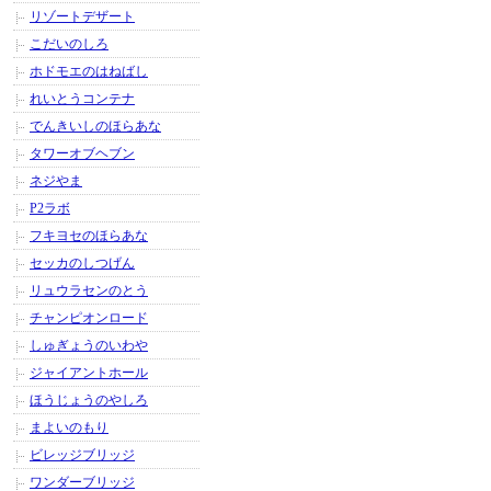
リゾートデザート
こだいのしろ
ホドモエのはねばし
れいとうコンテナ
でんきいしのほらあな
タワーオブヘブン
ネジやま
P2ラボ
フキヨセのほらあな
セッカのしつげん
リュウラセンのとう
チャンピオンロード
しゅぎょうのいわや
ジャイアントホール
ほうじょうのやしろ
まよいのもり
ビレッジブリッジ
ワンダーブリッジ