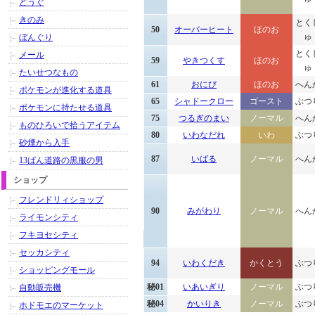
どうぐ
きのみ
とく
50
オーバーヒート
ほのお
ゅ
ぼんぐり
とく
メール
59
やきつくす
ほのお
ゅ
たいせつなもの
61
おにび
ほのお
へん
ポケモンが進化する道具
65
シャドークロー
ゴースト
ぶつ
ポケモンに持たせる道具
75
つるぎのまい
ノーマル
へん
ものひろいで拾うアイテム
80
いわなだれ
いわ
ぶつ
砂煙から入手
87
いばる
ノーマル
へん
13ばん道路の黒服の男
ショップ
フレンドリィショップ
90
みがわり
ノーマル
へん
ライモンシティ
フキヨセシティ
セッカシティ
94
いわくだき
かくとう
ぶつ
ショッピングモール
秘01
いあいぎり
ノーマル
ぶつ
自動販売機
秘04
かいりき
ノーマル
ぶつ
ホドモエのマーケット