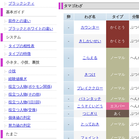
ブラックシティ
タマゴわざ
基本ガイド
卵
わざ名
タイプ
分
前作との違い
-
カウンター
かくとう
ぶつ
ブラックとホワイトの違い
システム
-
きしかいせい
かくとう
ぶつ
タイプの相性表
タイプの特徴
-
こらえる
ノーマル
へん
小ネタ、小技、裏技
小技
-
きつけ
ノーマル
ぶつ
経験値稼ぎ
役立つ人物(ポケモン関係)
-
ブレイククロー
ノーマル
ぶつ
役立つ人物(その他)
-
バトンタッチ
ノーマル
へん
役立つ人物(1日1回)
-
こうそくいどう
エスパー
へん
役立つ人物(交換)
-
つじぎり
あく
ぶつ
個体値の判定
-
とっておき
ノーマル
ぶつ
努力値の判定
たまご
-
フェイント
ノーマル
ぶつ