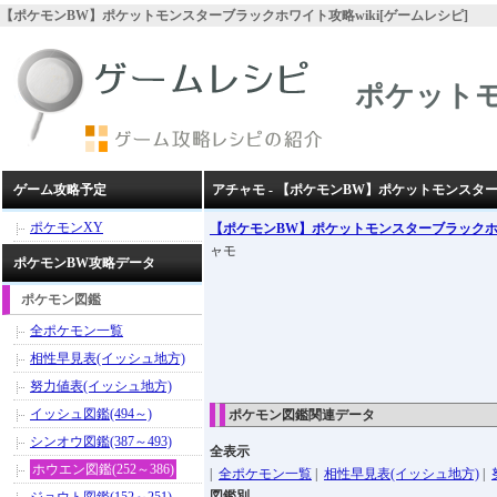
【ポケモンBW】ポケットモンスターブラックホワイト攻略wiki[ゲームレシピ]
ポケット
ゲーム攻略予定
アチャモ - 【ポケモンBW】ポケットモンスタ
ポケモンXY
【ポケモンBW】ポケットモンスターブラック
ャモ
ポケモンBW攻略データ
ポケモン図鑑
全ポケモン一覧
相性早見表(イッシュ地方)
努力値表(イッシュ地方)
イッシュ図鑑(494～)
ポケモン図鑑関連データ
シンオウ図鑑(387～493)
全表示
ホウエン図鑑(252～386)
|
全ポケモン一覧
|
相性早見表(イッシュ地方)
|
図鑑別