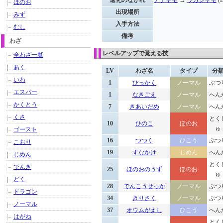
進化のながれ
アチャモ
→
ワカシャモ
(
ほのお
出現場所
みず
入手方法
むし
備考
わざ
レベルアップで覚える技
全わざ一覧
あく
LV
わざ名
タイプ
分
いわ
1
ひっかく
ノーマル
ぶつ
エスパー
1
なきごえ
ノーマル
へん
かくとう
7
きあいだめ
ノーマル
へん
くさ
とく
10
ひのこ
ほのお
ゅ
ゴースト
16
つつく
ひこう
ぶつ
こおり
19
すなかけ
じめん
へん
じめん
とく
でんき
25
ほのおのうず
ほのお
ゅ
どく
28
でんこうせっか
ノーマル
ぶつ
ドラゴン
34
きりさく
ノーマル
ぶつ
ノーマル
37
オウムがえし
ひこう
へん
はがね
とく