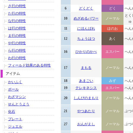
さ行の特性
6
どくどく
どく
へん
た行の特性
とく
10
めざめるパワー
ノーマル
な行の特性
ゅ
は行の特性
11
にほんばれ
ほのお
へん
ま行の特性
12
ちょうはつ
あく
へん
や行の特性
ら行の特性
16
ひかりのかべ
エスパー
へん
わ行の特性
フィールド効果のある特性
17
まもる
ノーマル
へん
アイテム
18
あまごい
みず
へん
かいふく
19
テレキネシス
エスパー
へん
ボール
わざマシン
20
しんぴのまもり
ノーマル
へん
せんとうよう
21
やつあたり
ノーマル
ぶつ
化石
プレート
27
おんがえし
ノーマル
ぶつ
ジュエル