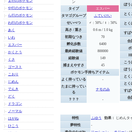
ま行のポケモン
ン
ぼう
や行のポケモン
タイプ
エスパー
とく
ら行のポケモン
タマゴグループ
ふていけい
わ行のポケモン
せいべつ
♂：50% / ♀：50%
とく
高さ / 重さ
0.6 m / 1.0 kg
あく
すば
初期なつき
70
いわ
合
孵化歩数
6400
エスパー
ポ
最終経験値
800000
かくとう
H
経験値
149
くさ
こう
捕まえやすさ
45
ゴースト
ぼう
ポケモン手持ちアイテム
こおり
とく
よく持っている
-
じめん
とく
たまに持ってい
でんき
ナモのみ
すば
る
どく
合
？？？
-
ドラゴン
ノーマル
特性
ふゆう
効果：
じめんタ
はがね
夢特性
-
ひこう