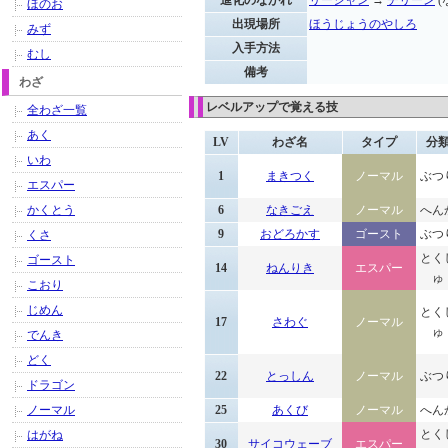
進化のながれ
リーシャン
→
チリーン
(
ほのお
出現場所
ほうじょうのやしろ
みず
入手方法
むし
備考
わざ
レベルアップで覚える技
全わざ一覧
あく
LV
わざ名
タイプ
分
いわ
1
まきつく
ノーマル
ぶつ
エスパー
かくとう
6
なきごえ
ノーマル
へん
9
おどろかす
ゴースト
ぶつ
くさ
とく
ゴースト
14
ねんりき
エスパー
ゅ
こおり
じめん
とく
17
さわぐ
ノーマル
ゅ
でんき
どく
22
とっしん
ノーマル
ぶつ
ドラゴン
ノーマル
25
あくび
ノーマル
へん
とく
はがね
30
サイコウェーブ
エスパー