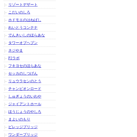
リゾートデザート
こだいのしろ
ホドモエのはねばし
れいとうコンテナ
でんきいしのほらあな
タワーオブヘブン
ネジやま
P2ラボ
フキヨセのほらあな
セッカのしつげん
リュウラセンのとう
チャンピオンロード
しゅぎょうのいわや
ジャイアントホール
ほうじょうのやしろ
まよいのもり
ビレッジブリッジ
ワンダーブリッジ