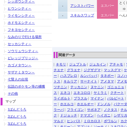
シッポウシティ～
とく
-
アシストパワー
エスパー
ヒウンシティ～
ゅ
-
スキルスワップ
エスパー
へん
ライモンシティ～
ホドモエシティ～
フキヨセシティ～
なみのりで行ける場所
セッカシティ～
ソウリュウシティ～
関連データ
ビレッジブリッジ～
|
キモリ
|
ジュプトル
|
ジュカイン
|
アチャモ
|
カゴメタウン～
チエナ
|
グラエナ
|
ジグザグマ
|
マッスグマ
|
サザナミタウン～
ー
|
ハスブレロ
|
ルンパッパ
|
タネボー
|
コノ
七賢人の出現
トス
|
キルリア
|
サーナイト
|
アメタマ
|
アメ
伝説のポケモン等の捕獲
ツチニン
|
テッカニン
|
ヌケニン
|
ゴニョニョ
ス
|
エネコ
|
エネコロロ
|
ヤミラミ
|
クチート
|
その他
ライボルト
|
プラスル
|
マイナン
|
バルビート
マップ
ー
|
ホエルコ
|
ホエルオー
|
ドンメル
|
バクー
1ばんどうろ
ラーバ
|
フライゴン
|
サボネア
|
ノクタス
|
チ
ク
|
ドジョッチ
|
ナマズン
|
ヘイガニ
|
シザリ
2ばんどうろ
マルド
|
ヒンバス
|
ミロカロス
|
ポワルン
|
カ
3ばんどうろ
ス
|
チリーン
|
アブソル
|
ソーナノ
|
ユキワラ