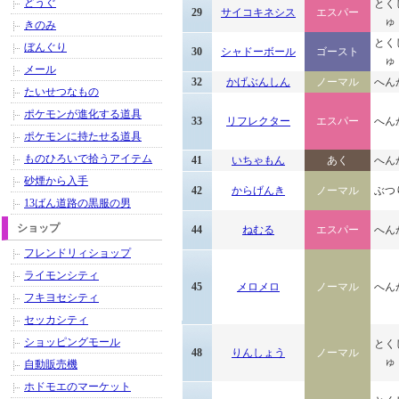
どうぐ
とく
29
サイコキネシス
エスパー
ゅ
きのみ
とく
ぼんぐり
30
シャドーボール
ゴースト
ゅ
メール
32
かげぶんしん
ノーマル
へん
たいせつなもの
ポケモンが進化する道具
33
リフレクター
エスパー
へん
ポケモンに持たせる道具
ものひろいで拾うアイテム
41
いちゃもん
あく
へん
砂煙から入手
42
からげんき
ノーマル
ぶつ
13ばん道路の黒服の男
ショップ
44
ねむる
エスパー
へん
フレンドリィショップ
ライモンシティ
45
メロメロ
ノーマル
へん
フキヨセシティ
セッカシティ
ショッピングモール
とく
48
りんしょう
ノーマル
ゅ
自動販売機
ホドモエのマーケット