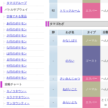
タマゴグループ
バトルサブウェイ
92
トリックルーム
エスパー
へん
交換できる景品
あ行のポケモン
タマゴわざ
か行のポケモン
卵
わざ名
タイプ
分
さ行のポケモン
-
かなしばり
ノーマル
へん
た行のポケモン
な行のポケモン
は行のポケモン
ま行のポケモン
-
のろい
ゴースト
へん
や行のポケモン
ら行のポケモン
わ行のポケモン
-
さいみんじゅつ
エスパー
へん
攻略チャート
-
ねがいごと
ノーマル
へん
カノコタウン～
カラクサタウン～
とく
-
みらいよち
エスパー
サンヨウシティ～
ゅ