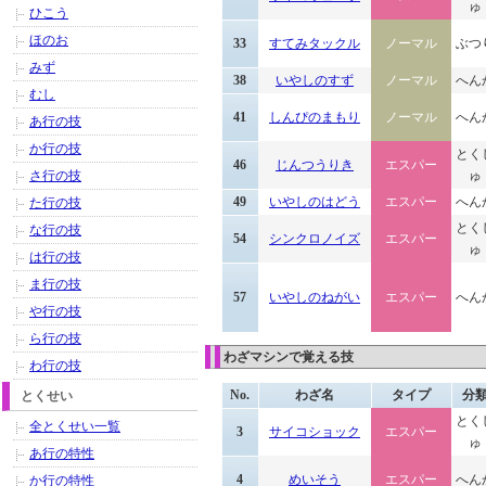
ゅ
ひこう
ほのお
33
すてみタックル
ノーマル
ぶつ
みず
38
いやしのすず
ノーマル
へん
むし
41
しんぴのまもり
ノーマル
へん
あ行の技
か行の技
とく
46
じんつうりき
エスパー
さ行の技
ゅ
49
いやしのはどう
エスパー
へん
た行の技
とく
な行の技
54
シンクロノイズ
エスパー
ゅ
は行の技
ま行の技
57
いやしのねがい
エスパー
へん
や行の技
ら行の技
わざマシンで覚える技
わ行の技
No.
わざ名
タイプ
分
とくせい
とく
全とくせい一覧
3
サイコショック
エスパー
ゅ
あ行の特性
4
めいそう
エスパー
へん
か行の特性