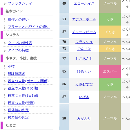
とく
ブラックシティ
49
エコーボイス
ノーマル
ゅ
基本ガイド
とく
53
エナジーボール
くさ
前作との違い
ゅ
ブラックとホワイトの違い
とく
57
チャージビーム
でんき
システム
ゅ
70
フラッシュ
ノーマル
へん
タイプの相性表
73
でんじは
でんき
へん
タイプの特徴
小ネタ、小技、裏技
77
じこあんじ
ノーマル
へん
小技
とく
85
ゆめくい
エスパー
経験値稼ぎ
ゅ
役立つ人物(ポケモン関係)
とく
86
くさむすび
くさ
ゅ
役立つ人物(その他)
役立つ人物(1日1回)
87
いばる
ノーマル
へん
役立つ人物(交換)
個体値の判定
努力値の判定
90
みがわり
ノーマル
へん
たまご