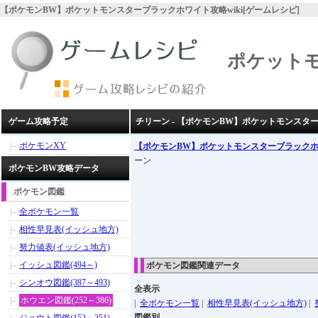
【ポケモンBW】ポケットモンスターブラックホワイト攻略wiki[ゲームレシピ]
ポケット
ゲーム攻略予定
チリーン - 【ポケモンBW】ポケットモンスタ
ポケモンXY
【ポケモンBW】ポケットモンスターブラック
ーン
ポケモンBW攻略データ
ポケモン図鑑
全ポケモン一覧
相性早見表(イッシュ地方)
努力値表(イッシュ地方)
イッシュ図鑑(494～)
ポケモン図鑑関連データ
シンオウ図鑑(387～493)
全表示
ホウエン図鑑(252～386)
|
全ポケモン一覧
|
相性早見表(イッシュ地方)
|
図鑑別