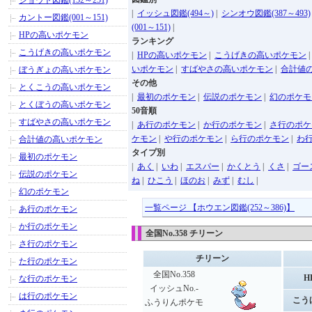
ジョウト図鑑(152～251)
|
イッシュ図鑑(494～)
|
シンオウ図鑑(387～493)
カントー図鑑(001～151)
(001～151)
|
HPの高いポケモン
ランキング
こうげきの高いポケモン
|
HPの高いポケモン
|
こうげきの高いポケモン
いポケモン
|
すばやさの高いポケモン
|
合計値
ぼうぎょの高いポケモン
その他
とくこうの高いポケモン
|
最初のポケモン
|
伝説のポケモン
|
幻のポケモ
とくぼうの高いポケモン
50音順
すばやさの高いポケモン
|
あ行のポケモン
|
か行のポケモン
|
さ行のポケ
ケモン
|
や行のポケモン
|
ら行のポケモン
|
わ
合計値の高いポケモン
タイプ別
最初のポケモン
|
あく
|
いわ
|
エスパー
|
かくとう
|
くさ
|
ゴー
伝説のポケモン
ね
|
ひこう
|
ほのお
|
みず
|
むし
|
幻のポケモン
一覧ページ 【ホウエン図鑑(252～386)】
あ行のポケモン
か行のポケモン
全国No.358 チリーン
さ行のポケモン
チリーン
た行のポケモン
全国No.358
H
な行のポケモン
イッシュNo.-
は行のポケモン
こう
ふうりんポケモ