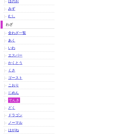
ほのお
みず
むし
わざ
全わざ一覧
あく
いわ
エスパー
かくとう
くさ
ゴースト
こおり
じめん
でんき
どく
ドラゴン
ノーマル
はがね