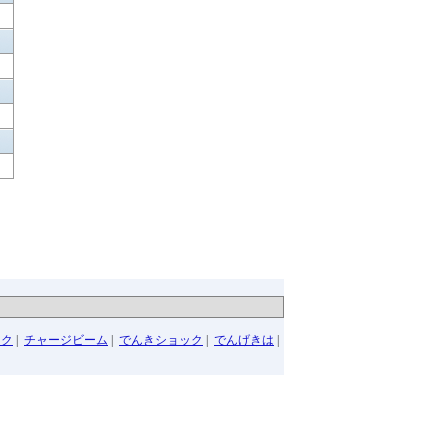
ーク
|
チャージビーム
|
でんきショック
|
でんげきは
|