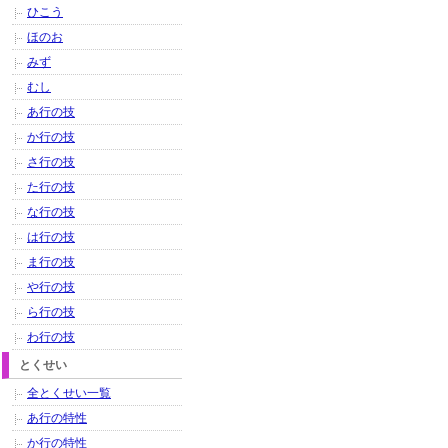
ひこう
ほのお
みず
むし
あ行の技
か行の技
さ行の技
た行の技
な行の技
は行の技
ま行の技
や行の技
ら行の技
わ行の技
とくせい
全とくせい一覧
あ行の特性
か行の特性