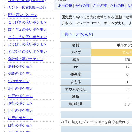
ジョウト図鑑(152～251)
|
あ行の技
|
か行の技
|
さ行の技
|
た行の技
|
な
カントー図鑑(001～151)
HPの高いポケモン
優先度：
高いほど先に攻撃できる
直接：
攻
こうげきの高いポケモン
まもる、マジックコート、オウムがえし、よ
ぼうぎょの高いポケモン
一覧ページ (でんき)
とくこうの高いポケモン
とくぼうの高いポケモン
名前
ボルテッ
すばやさの高いポケモン
タイプ
でん
合計値の高いポケモン
威力
120
最初のポケモン
PP
15
伝説のポケモン
優先度
0
幻のポケモン
まもる
○
あ行のポケモン
オウムがえし
○
か行のポケモン
急所
-
さ行のポケモン
追加効果
まひ
た行のポケモン
な行のポケモン
相手に与えたダメージの1/3を自分も受ける
は行のポケモン