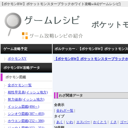
【ポケモンBW】ポケットモンスターブラックホワイト攻略wiki[ゲームレシピ]
ポケット
ゲーム攻略予定
ボルテッカー - 【ポケモンBW】ポケットモン
ポケモンXY
【ポケモンBW】ポケットモンスターブラック
ポケモンBW攻略データ
ポケモン図鑑
全ポケモン一覧
相性早見表(イッシュ地方)
わざ関連データ
努力値表(イッシュ地方)
全表示
イッシュ図鑑(494～)
|
全わざ一覧
|
シンオウ図鑑(387～493)
タイプ
ホウエン図鑑(252～386)
|
あく
|
いわ
|
エスパー
|
かくとう
|
くさ
|
ゴー
50音順