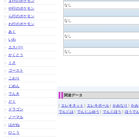
ま行のポケモン
なし
や行のポケモン
ら行のポケモン
なし
わ行のポケモン
あく
なし
いわ
エスパー
なし
かくとう
くさ
ゴースト
こおり
じめん
でんき
関連データ
どく
|
エレキネット
|
エレキボール
|
かみなり
|
かみ
ドラゴン
でんじは
|
でんじふゆう
|
でんじほう
|
ほうで
ノーマル
はがね
ひこう