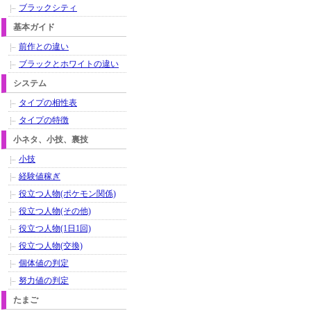
ブラックシティ
基本ガイド
前作との違い
ブラックとホワイトの違い
システム
タイプの相性表
タイプの特徴
小ネタ、小技、裏技
小技
経験値稼ぎ
役立つ人物(ポケモン関係)
役立つ人物(その他)
役立つ人物(1日1回)
役立つ人物(交換)
個体値の判定
努力値の判定
たまご