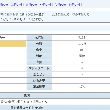
行の技
|
は行の技
|
ま行の技
|
や行の技
|
ら行の技
|
わ行の技
|
撃時に直接相手に触れるなら○
急所：
○：たまに当たる / ◎必ず当たる
こどり：
○効果あり： / ×効果なし
カー
わざNo.
No.344
き
分類
ぶつり
命中
100
対象
選択
直接
○
マジックコート
×
よこどり
×
ひるみ率
-
追加確率
10%
説明
。10%の確率で相手をまひ状態にする
同じ効果コードを持つ技