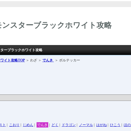
モンスターブラックホワイト攻略
スターブラックホワイト攻略
ホワイト攻略
TOP
＞ わざ ＞
でんき
＞ ボルテッカー
スト
|
こおり
|
じめん
|
でんき
|
どく
|
ドラゴン
|
ノーマル
|
はがね
|
ひこう
|
ほの