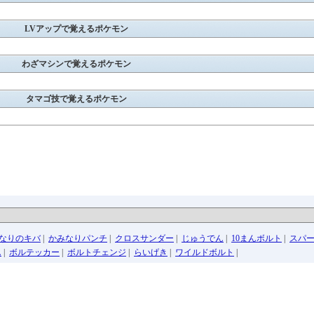
LVアップで覚えるポケモン
わざマシンで覚えるポケモン
タマゴ技で覚えるポケモン
なりのキバ
|
かみなりパンチ
|
クロスサンダー
|
じゅうでん
|
10まんボルト
|
スパ
ん
|
ボルテッカー
|
ボルトチェンジ
|
らいげき
|
ワイルドボルト
|