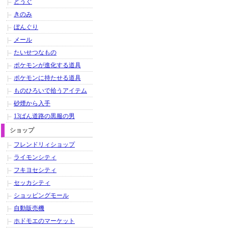
どうぐ
きのみ
ぼんぐり
メール
たいせつなもの
ポケモンが進化する道具
ポケモンに持たせる道具
ものひろいで拾うアイテム
砂煙から入手
13ばん道路の黒服の男
ショップ
フレンドリィショップ
ライモンシティ
フキヨセシティ
セッカシティ
ショッピングモール
自動販売機
ホドモエのマーケット