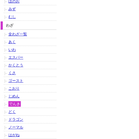
ほのお
みず
むし
わざ
全わざ一覧
あく
いわ
エスパー
かくとう
くさ
ゴースト
こおり
じめん
でんき
どく
ドラゴン
ノーマル
はがね