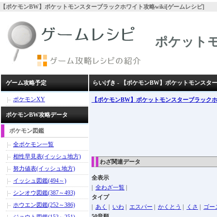
【ポケモンBW】ポケットモンスターブラックホワイト攻略wiki[ゲームレシピ]
ポケット
ゲーム攻略予定
らいげき - 【ポケモンBW】ポケットモンスタ
ポケモンXY
【ポケモンBW】ポケットモンスターブラック
ポケモンBW攻略データ
ポケモン図鑑
全ポケモン一覧
相性早見表(イッシュ地方)
わざ関連データ
努力値表(イッシュ地方)
全表示
イッシュ図鑑(494～)
|
全わざ一覧
|
シンオウ図鑑(387～493)
タイプ
ホウエン図鑑(252～386)
|
あく
|
いわ
|
エスパー
|
かくとう
|
くさ
|
ゴー
50音順