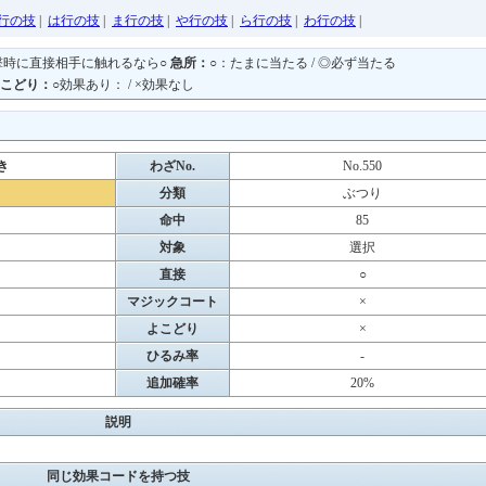
行の技
|
は行の技
|
ま行の技
|
や行の技
|
ら行の技
|
わ行の技
|
撃時に直接相手に触れるなら○
急所：
○：たまに当たる / ◎必ず当たる
こどり：
○効果あり： / ×効果なし
き
わざNo.
No.550
き
分類
ぶつり
命中
85
対象
選択
直接
○
マジックコート
×
よこどり
×
ひるみ率
-
追加確率
20%
説明
同じ効果コードを持つ技