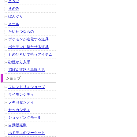
どうぐ
きのみ
ぼんぐり
メール
たいせつなもの
ポケモンが進化する道具
ポケモンに持たせる道具
ものひろいで拾うアイテム
砂煙から入手
13ばん道路の黒服の男
ショップ
フレンドリィショップ
ライモンシティ
フキヨセシティ
セッカシティ
ショッピングモール
自動販売機
ホドモエのマーケット