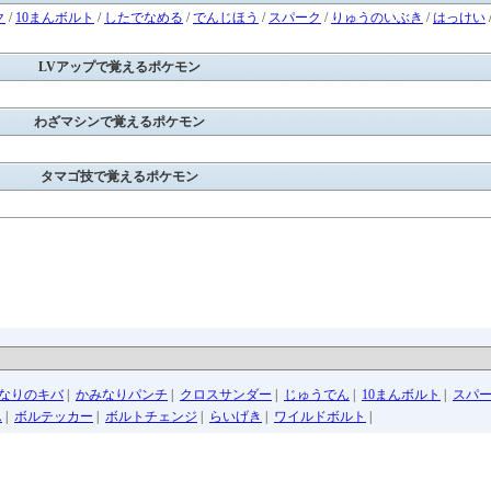
ク
/
10まんボルト
/
したでなめる
/
でんじほう
/
スパーク
/
りゅうのいぶき
/
はっけい
LVアップで覚えるポケモン
わざマシンで覚えるポケモン
タマゴ技で覚えるポケモン
なりのキバ
|
かみなりパンチ
|
クロスサンダー
|
じゅうでん
|
10まんボルト
|
スパ
ん
|
ボルテッカー
|
ボルトチェンジ
|
らいげき
|
ワイルドボルト
|