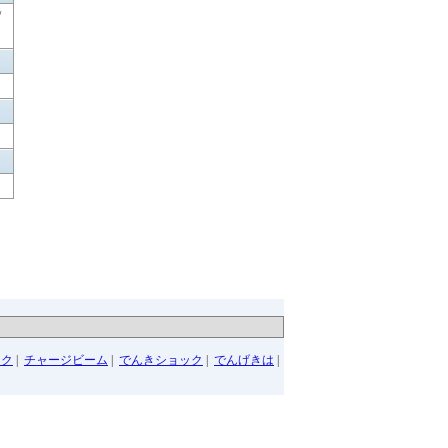
/
ーク
|
チャージビーム
|
でんきショック
|
でんげきは
|