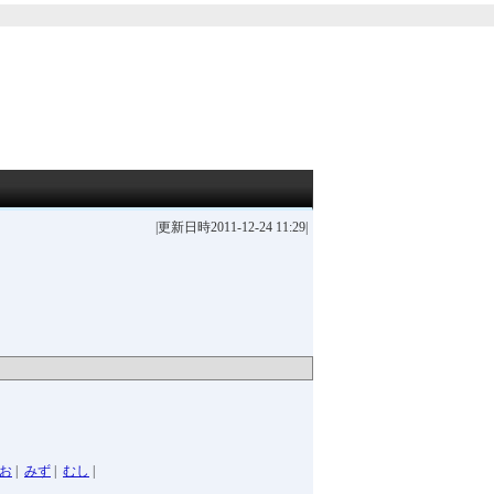
|更新日時2011-12-24 11:29|
お
|
みず
|
むし
|