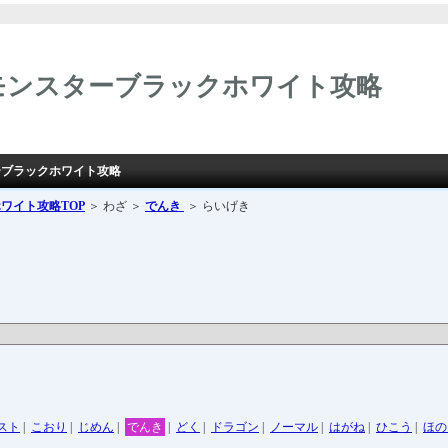
モンスターブラックホワイト攻略
ーブラックホワイト攻略
ホワイト攻略
TOP
＞ わざ ＞
でんき
＞ らいげき
スト
|
こおり
|
じめん
|
でんき
|
どく
|
ドラゴン
|
ノーマル
|
はがね
|
ひこう
|
ほの