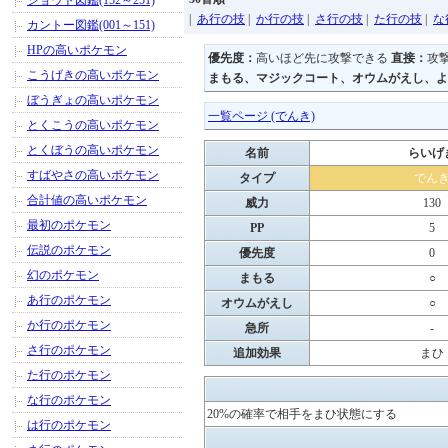
ジョウト図鑑(152～251)
|
あ行の技
|
か行の技
|
さ行の技
|
た行の技
|
な
カントー図鑑(001～151)
HPの高いポケモン
優先度：
高いほど先に攻撃できる
直接：
攻
こうげきの高いポケモン
まもる、マジックコート、オウムがえし、よ
ぼうぎょの高いポケモン
一覧ページ (でんき)
とくこうの高いポケモン
とくぼうの高いポケモン
名前
らいげ
すばやさの高いポケモン
タイプ
でん
合計値の高いポケモン
威力
130
最初のポケモン
PP
5
伝説のポケモン
優先度
0
幻のポケモン
まもる
○
あ行のポケモン
オウムがえし
○
か行のポケモン
急所
-
さ行のポケモン
追加効果
まひ
た行のポケモン
な行のポケモン
20%の確率で相手をまひ状態にする
は行のポケモン