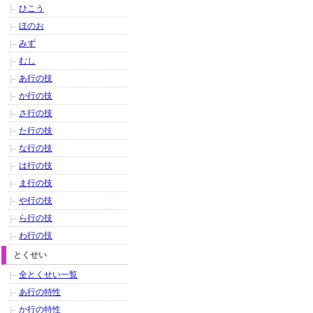
ひこう
ほのお
みず
むし
あ行の技
か行の技
さ行の技
た行の技
な行の技
は行の技
ま行の技
や行の技
ら行の技
わ行の技
とくせい
全とくせい一覧
あ行の特性
か行の特性