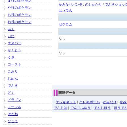
ま行のポケモン
かみなりパンチ
/
のしかかり
/
でんきショッ
や行のポケモン
ほうでん
ら行のポケモン
わ行のポケモン
ゼクロム
あく
いわ
なし
エスパー
かくとう
なし
くさ
ゴースト
こおり
じめん
でんき
どく
関連データ
ドラゴン
|
エレキネット
|
エレキボール
|
かみなり
|
かみ
ノーマル
でんじは
|
でんじふゆう
|
でんじほう
|
ほうで
はがね
ひこう