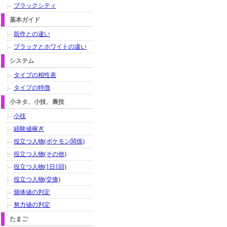
ブラックシティ
基本ガイド
前作との違い
ブラックとホワイトの違い
システム
タイプの相性表
タイプの特徴
小ネタ、小技、裏技
小技
経験値稼ぎ
役立つ人物(ポケモン関係)
役立つ人物(その他)
役立つ人物(1日1回)
役立つ人物(交換)
個体値の判定
努力値の判定
たまご