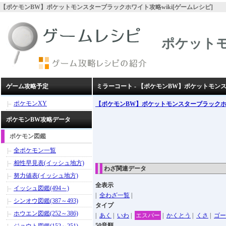
【ポケモンBW】ポケットモンスターブラックホワイト攻略wiki[ゲームレシピ]
ポケット
ゲーム攻略予定
ミラーコート - 【ポケモンBW】ポケットモン
ポケモンXY
【ポケモンBW】ポケットモンスターブラック
ポケモンBW攻略データ
ポケモン図鑑
全ポケモン一覧
相性早見表(イッシュ地方)
わざ関連データ
努力値表(イッシュ地方)
全表示
イッシュ図鑑(494～)
|
全わざ一覧
|
シンオウ図鑑(387～493)
タイプ
ホウエン図鑑(252～386)
|
あく
|
いわ
|
エスパー
|
かくとう
|
くさ
|
ゴー
50音順