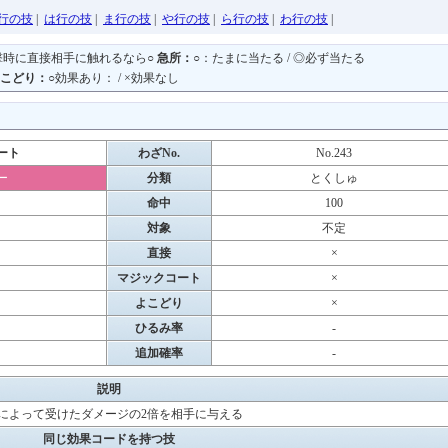
行の技
|
は行の技
|
ま行の技
|
や行の技
|
ら行の技
|
わ行の技
|
撃時に直接相手に触れるなら○
急所：
○：たまに当たる / ◎必ず当たる
こどり：
○効果あり： / ×効果なし
ート
わざNo.
No.243
ー
分類
とくしゅ
命中
100
対象
不定
直接
×
マジックコート
×
よこどり
×
ひるみ率
-
追加確率
-
説明
撃によって受けたダメージの2倍を相手に与える
同じ効果コードを持つ技