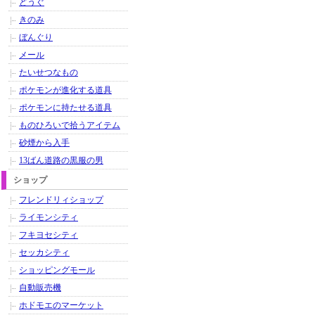
どうぐ
きのみ
ぼんぐり
メール
たいせつなもの
ポケモンが進化する道具
ポケモンに持たせる道具
ものひろいで拾うアイテム
砂煙から入手
13ばん道路の黒服の男
ショップ
フレンドリィショップ
ライモンシティ
フキヨセシティ
セッカシティ
ショッピングモール
自動販売機
ホドモエのマーケット