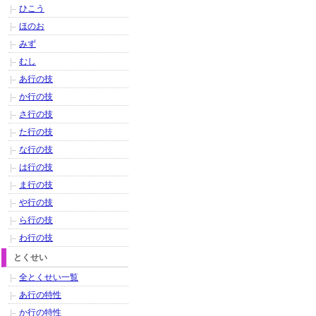
ひこう
ほのお
みず
むし
あ行の技
か行の技
さ行の技
た行の技
な行の技
は行の技
ま行の技
や行の技
ら行の技
わ行の技
とくせい
全とくせい一覧
あ行の特性
か行の特性