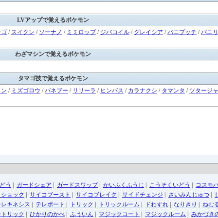
LVアップで覚えるポケモン
ーゴ
/
スイクン
/
ソーナノ
/
ミミロップ
/
ジバコイル
/
グレイシア
/
バニプッチ
/
バニ
わざマシンで覚えるポケモン
タマゴ技で覚えるポケモン
イン
/
ミズゴロウ
/
バネブー
/
リリーラ
/
ヒンバス
/
カラナクシ
/
タマンタ
/
ツタージ
どう
|
ガードシェア
|
ガードスワップ
|
かいふくふうじ
|
こうそくいどう
|
コスモ
コショック
|
サイコブースト
|
サイコブレイク
|
サイドチェンジ
|
さいみんじゅつ
|
テレキネシス
|
テレポート
|
トリック
|
トリックルーム
|
ドわすれ
|
なりきり
|
ねむ
ートリック
|
ひかりのかべ
|
ふういん
|
マジックコート
|
マジックルーム
|
みかづき