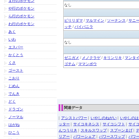
ま行のポケモン
なし
や行のポケモン
ら行のポケモン
ビリリダマ
/
マルマイン
/
ソーナンス
/
サニ
わ行のポケモン
ッチ
/
バイバニラ
あく
いわ
なし
エスパー
かくとう
ゼニガメ
/
メノクラゲ
/
キリンリキ
/
マンタ
くさ
ゴチム
/
ママンボウ
ゴースト
こおり
じめん
でんき
どく
関連データ
ドラゴン
ノーマル
|
アシストパワー
|
いやしのねがい
|
いやしのは
ッター
|
サイコキネシス
|
サイコシフト
|
サイ
はがね
んつうりき
|
スキルスワップ
|
スプーンまげ
|
ひこう
リアー
|
パワーシェア
|
パワースワップ
|
パワ