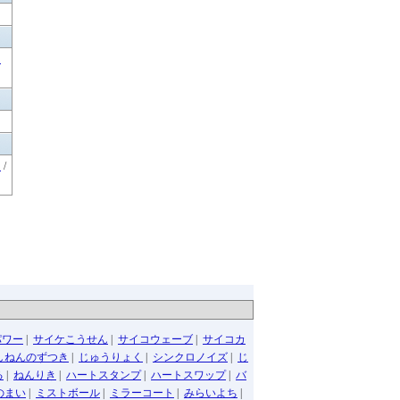
リ
ャ
/
パワー
|
サイケこうせん
|
サイコウェーブ
|
サイコカ
しねんのずつき
|
じゅうりょく
|
シンクロノイズ
|
じ
る
|
ねんりき
|
ハートスタンプ
|
ハートスワップ
|
バ
のまい
|
ミストボール
|
ミラーコート
|
みらいよち
|