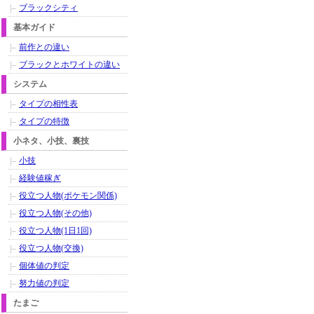
ブラックシティ
基本ガイド
前作との違い
ブラックとホワイトの違い
システム
タイプの相性表
タイプの特徴
小ネタ、小技、裏技
小技
経験値稼ぎ
役立つ人物(ポケモン関係)
役立つ人物(その他)
役立つ人物(1日1回)
役立つ人物(交換)
個体値の判定
努力値の判定
たまご