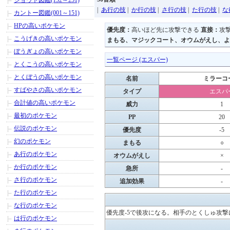
ジョウト図鑑(152～251)
|
あ行の技
|
か行の技
|
さ行の技
|
た行の技
|
な
カントー図鑑(001～151)
HPの高いポケモン
優先度：
高いほど先に攻撃できる
直接：
攻
こうげきの高いポケモン
まもる、マジックコート、オウムがえし、よ
ぼうぎょの高いポケモン
一覧ページ (エスパー)
とくこうの高いポケモン
とくぼうの高いポケモン
名前
ミラーコ
すばやさの高いポケモン
タイプ
エスパ
合計値の高いポケモン
威力
1
最初のポケモン
PP
20
伝説のポケモン
優先度
-5
幻のポケモン
まもる
○
あ行のポケモン
オウムがえし
×
か行のポケモン
急所
-
さ行のポケモン
追加効果
-
た行のポケモン
な行のポケモン
優先度-5で後攻になる。相手のとくしゅ攻
は行のポケモン