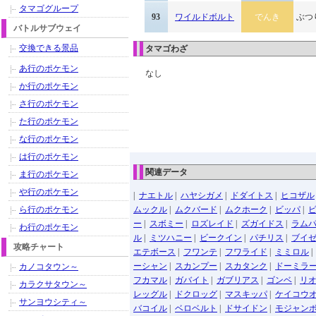
タマゴグループ
93
ワイルドボルト
でんき
ぶつ
バトルサブウェイ
交換できる景品
タマゴわざ
あ行のポケモン
なし
か行のポケモン
さ行のポケモン
た行のポケモン
な行のポケモン
は行のポケモン
関連データ
ま行のポケモン
や行のポケモン
|
ナエトル
|
ハヤシガメ
|
ドダイトス
|
ヒコザル
ら行のポケモン
ムックル
|
ムクバード
|
ムクホーク
|
ビッパ
|
ー
|
スボミー
|
ロズレイド
|
ズガイドス
|
ラム
わ行のポケモン
ル
|
ミツハニー
|
ビークイン
|
パチリス
|
ブイ
攻略チャート
エテボース
|
フワンテ
|
フワライド
|
ミミロル
ーシャン
|
スカンプー
|
スカタンク
|
ドーミラ
カノコタウン～
フカマル
|
ガバイト
|
ガブリアス
|
ゴンベ
|
リ
カラクサタウン～
レッグル
|
ドクロッグ
|
マスキッパ
|
ケイコウ
サンヨウシティ～
バコイル
|
ベロベルト
|
ドサイドン
|
モジャン