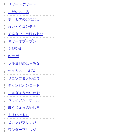
リゾートデザート
こだいのしろ
ホドモエのはねばし
れいとうコンテナ
でんきいしのほらあな
タワーオブヘブン
ネジやま
P2ラボ
フキヨセのほらあな
セッカのしつげん
リュウラセンのとう
チャンピオンロード
しゅぎょうのいわや
ジャイアントホール
ほうじょうのやしろ
まよいのもり
ビレッジブリッジ
ワンダーブリッジ