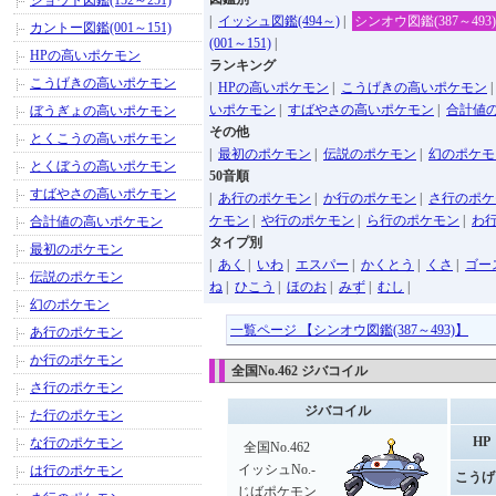
ジョウト図鑑(152～251)
|
イッシュ図鑑(494～)
|
シンオウ図鑑(387～493)
カントー図鑑(001～151)
(001～151)
|
HPの高いポケモン
ランキング
こうげきの高いポケモン
|
HPの高いポケモン
|
こうげきの高いポケモン
いポケモン
|
すばやさの高いポケモン
|
合計値
ぼうぎょの高いポケモン
その他
とくこうの高いポケモン
|
最初のポケモン
|
伝説のポケモン
|
幻のポケモ
とくぼうの高いポケモン
50音順
すばやさの高いポケモン
|
あ行のポケモン
|
か行のポケモン
|
さ行のポケ
ケモン
|
や行のポケモン
|
ら行のポケモン
|
わ
合計値の高いポケモン
タイプ別
最初のポケモン
|
あく
|
いわ
|
エスパー
|
かくとう
|
くさ
|
ゴー
伝説のポケモン
ね
|
ひこう
|
ほのお
|
みず
|
むし
|
幻のポケモン
一覧ページ 【シンオウ図鑑(387～493)】
あ行のポケモン
か行のポケモン
全国No.462 ジバコイル
さ行のポケモン
ジバコイル
た行のポケモン
HP
な行のポケモン
全国No.462
イッシュNo.-
は行のポケモン
こうげ
じばポケモン