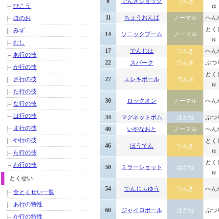
6
でんきショック
でんき
ひこう
ゅ
11
ちょうおんぱ
ノーマル
へん
ほのお
とく
みず
14
ソニックブーム
ノーマル
ゅ
むし
17
でんじは
でんき
へん
あ行の技
22
スパーク
でんき
ぶつ
か行の技
とく
さ行の技
27
エレキボール
でんき
ゅ
た行の技
30
ロックオン
ノーマル
へん
な行の技
は行の技
34
マグネットボム
はがね
ぶつ
ま行の技
40
いやなおと
ノーマル
へん
や行の技
とく
46
ほうでん
でんき
ゅ
ら行の技
とく
わ行の技
50
ミラーショット
はがね
ゅ
とくせい
54
でんじふゆう
でんき
へん
全とくせい一覧
あ行の特性
60
ジャイロボール
はがね
ぶつ
か行の特性