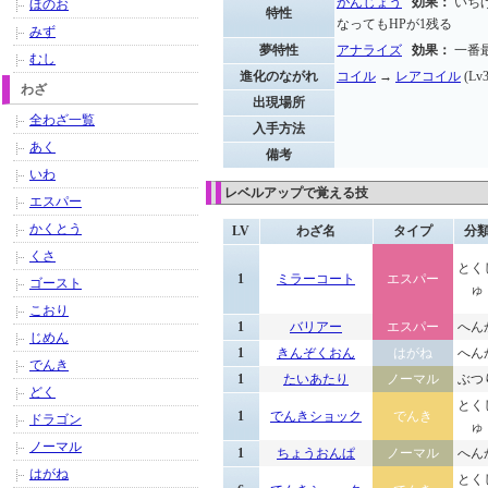
がんじょう
効果：
いち
ほのお
特性
なってもHPが1残る
みず
夢特性
アナライズ
効果：
一番
むし
進化のながれ
コイル
→
レアコイル
(Lv
わざ
出現場所
全わざ一覧
入手方法
あく
備考
いわ
レベルアップで覚える技
エスパー
かくとう
LV
わざ名
タイプ
分
くさ
とく
1
ミラーコート
エスパー
ゴースト
ゅ
こおり
1
バリアー
エスパー
へん
じめん
1
きんぞくおん
はがね
へん
でんき
1
たいあたり
ノーマル
ぶつ
どく
とく
1
でんきショック
でんき
ドラゴン
ゅ
ノーマル
1
ちょうおんぱ
ノーマル
へん
はがね
とく