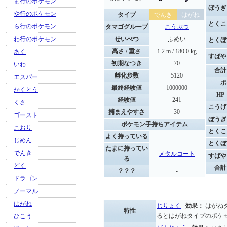
ま行のポケモン
ぼうぎ
や行のポケモン
タイプ
でんき
はがね
とくこ
ら行のポケモン
タマゴグループ
こうぶつ
わ行のポケモン
せいべつ
ふめい
とくぼ
高さ / 重さ
1.2 m / 180.0 kg
あく
すばや
初期なつき
70
いわ
合計
孵化歩数
5120
エスパー
ポ
最終経験値
1000000
かくとう
HP
経験値
241
くさ
こうげ
捕まえやすさ
30
ゴースト
ぼうぎ
ポケモン手持ちアイテム
こおり
とくこ
よく持っている
-
じめん
とくぼ
たまに持ってい
でんき
メタルコート
すばや
る
どく
合計
？？？
-
ドラゴン
ノーマル
はがね
じりょく
効果：
はがね
特性
るとはがねタイプのポケ
ひこう