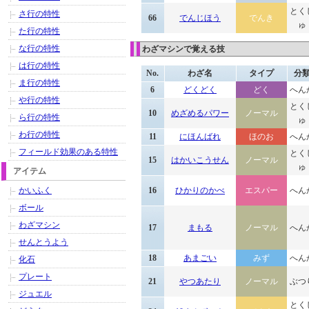
とく
さ行の特性
66
でんじほう
でんき
ゅ
た行の特性
な行の特性
わざマシンで覚える技
は行の特性
No.
わざ名
タイプ
分
ま行の特性
6
どくどく
どく
へん
や行の特性
とく
10
めざめるパワー
ノーマル
ら行の特性
ゅ
わ行の特性
11
にほんばれ
ほのお
へん
フィールド効果のある特性
とく
15
はかいこうせん
ノーマル
ゅ
アイテム
かいふく
16
ひかりのかべ
エスパー
へん
ボール
わざマシン
17
まもる
ノーマル
へん
せんとうよう
18
あまごい
みず
へん
化石
プレート
21
やつあたり
ノーマル
ぶつ
ジュエル
とく