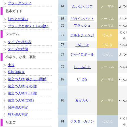
ブラックシティ
64
だいばくはつ
ノーマル
ぶつ
基本ガイド
68
ギガインパクト
ノーマル
ぶつ
前作との違い
70
フラッシュ
ノーマル
へん
ブラックとホワイトの違い
とく
システム
72
ボルトチェンジ
でんき
ゅ
タイプの相性表
73
でんじは
でんき
へん
タイプの特徴
74
ジャイロボール
はがね
ぶつ
小ネタ、小技、裏技
小技
77
じこあんじ
ノーマル
へん
経験値稼ぎ
役立つ人物(ポケモン関係)
87
いばる
ノーマル
へん
役立つ人物(その他)
役立つ人物(1日1回)
役立つ人物(交換)
90
みがわり
ノーマル
へん
個体値の判定
努力値の判定
とく
91
ラスターカノン
はがね
たまご
ゅ