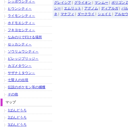
シッポウシティ～
グレイシア
|
グライオン
|
マンムー
|
ポリゴン
シー
|
エムリット
|
アグノム
|
ディアルガ
|
パ
ヒウンシティ～
ネ
|
マナフィ
|
ダークライ
|
シェイミ
|
アルセ
ライモンシティ～
ホドモエシティ～
フキヨセシティ～
なみのりで行ける場所
セッカシティ～
ソウリュウシティ～
ビレッジブリッジ～
カゴメタウン～
サザナミタウン～
七賢人の出現
伝説のポケモン等の捕獲
その他
マップ
1ばんどうろ
2ばんどうろ
3ばんどうろ