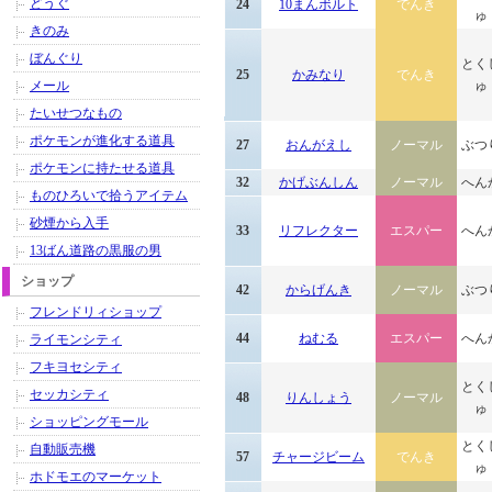
どうぐ
24
10まんボルト
でんき
ゅ
きのみ
ぼんぐり
とく
25
かみなり
でんき
メール
ゅ
たいせつなもの
ポケモンが進化する道具
27
おんがえし
ノーマル
ぶつ
ポケモンに持たせる道具
32
かげぶんしん
ノーマル
へん
ものひろいで拾うアイテム
砂煙から入手
33
リフレクター
エスパー
へん
13ばん道路の黒服の男
ショップ
42
からげんき
ノーマル
ぶつ
フレンドリィショップ
44
ねむる
エスパー
へん
ライモンシティ
フキヨセシティ
とく
セッカシティ
48
りんしょう
ノーマル
ゅ
ショッピングモール
とく
自動販売機
57
チャージビーム
でんき
ゅ
ホドモエのマーケット