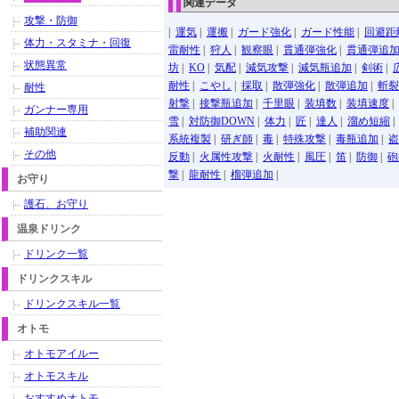
関連データ
攻撃・防御
|
運気
|
運搬
|
ガード強化
|
ガード性能
|
回避距
体力・スタミナ・回復
雷耐性
|
狩人
|
観察眼
|
貫通弾強化
|
貫通弾追
状態異常
坊
|
KO
|
気配
|
減気攻撃
|
減気瓶追加
|
剣術
|
耐性
|
こやし
|
採取
|
散弾強化
|
散弾追加
|
斬裂
耐性
射撃
|
接撃瓶追加
|
千里眼
|
装填数
|
装填速度
|
ガンナー専用
雪
|
対防御DOWN
|
体力
|
匠
|
達人
|
溜め短縮
補助関連
系統複製
|
研ぎ師
|
毒
|
特殊攻撃
|
毒瓶追加
|
盗
その他
反動
|
火属性攻撃
|
火耐性
|
風圧
|
笛
|
防御
|
砲
撃
|
龍耐性
|
榴弾追加
|
お守り
護石、お守り
温泉ドリンク
ドリンク一覧
ドリンクスキル
ドリンクスキル一覧
オトモ
オトモアイルー
オトモスキル
おすすめオトモ