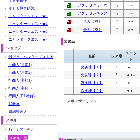
オトモ採掘
アグナＳグリーヴ
5
○ ○ -
オトモ撒き餌漁
アグナＳレギンス
5
○ ○ -
ニャンタークエスト★1
荒天【袴】
7
○ ○ -
ニャンタークエスト★2
蒼天【袴】
7
○ ○ -
ニャンタークエスト★3
ニャンタークエスト★4
装飾品
ショップ
スロッ
名前
レア度
雑貨屋、ハンターズストア
ト
行商人(通常1)
火炎珠【１】
4
● - -
行商人(通常2)
火炎珠【２】
5
● ● -
行商人(半額1)
流水珠【１】
4
● - -
行商人(半額2)
流水珠【２】
5
● ● -
行商人(DL特典)
スポンサーリンク
武器屋
農場管理人
スキル
おすすめスキル
スキル一覧