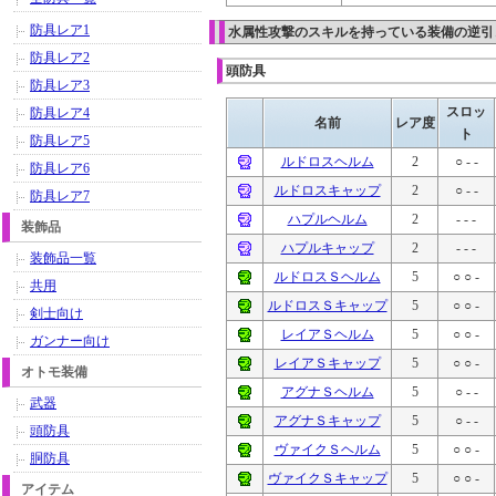
防具レア1
水属性攻撃のスキルを持っている装備の逆引
防具レア2
頭防具
防具レア3
スロッ
防具レア4
名前
レア度
ト
防具レア5
ルドロスヘルム
2
○ - -
防具レア6
ルドロスキャップ
2
○ - -
防具レア7
ハプルヘルム
2
- - -
装飾品
ハプルキャップ
2
- - -
装飾品一覧
ルドロスＳヘルム
5
○ ○ -
共用
ルドロスＳキャップ
5
○ ○ -
剣士向け
レイアＳヘルム
5
○ ○ -
ガンナー向け
レイアＳキャップ
5
○ ○ -
オトモ装備
アグナＳヘルム
5
○ - -
武器
アグナＳキャップ
5
○ - -
頭防具
ヴァイクＳヘルム
5
○ ○ -
胴防具
ヴァイクＳキャップ
5
○ ○ -
アイテム