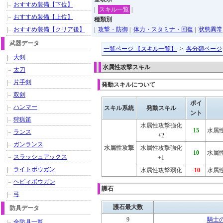
おすすめ装備【下位】
|
スキル一覧
|
おすすめ装備【上位】
種類別
おすすめ装備【クリア後】
|
攻撃・防御
|
体力・スタミナ・回復
|
状態異常
武器データ
一覧ページ 【スキル一覧】
>
各分類ページ
大剣
水属性攻撃スキル
太刀
片手剣
発動スキルについて
双剣
ポイ
ハンマー
スキル系統
発動スキル
ント
狩猟笛
水属性攻撃強化
15
水属性
ランス
+2
ガンランス
水属性攻撃
水属性攻撃強化
10
水属性
スラッシュアックス
+1
ライトボウガン
水属性攻撃弱化
-10
水属性
ヘビィボウガン
護石
弓
護石最大数
防具データ
9
騎士
全防具一覧