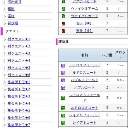
アグナＳガード
5
○ - -
溶岩峡谷
ヴァイクＳアーム
5
○ - -
極圏
霊峰
ヴァイクＳガード
5
○ - -
闘技場
荒天【袂】
7
- - -
蒼天【袂】
7
- - -
クエスト
村クエスト★1
腰防具
村クエスト★2
スロッ
村クエスト★3
名前
レア度
ト
村クエスト★4
ルドロスフォールド
2
○ - -
村クエスト★5
ルドロスコート
2
○ - -
村クエスト★6
ハプルフォールド
2
○ ○ -
集会所下位★1
ハプルコート
2
○ ○ -
集会所下位★2
ルドロスＳフォール
集会所下位★3
5
○ ○ -
ド
集会所下位★4
ルドロスＳコート
5
○ ○ -
集会所下位★5
レイアＳフォールド
5
○ - -
集会所上位★6
レイアＳコート
5
○ - -
集会所上位★7