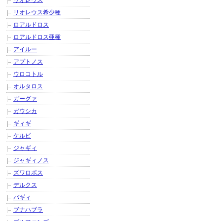
リオレウス
リオレウス希少種
ロアルドロス
ロアルドロス亜種
アイルー
アプトノス
ウロコトル
オルタロス
ガーグァ
ガウシカ
ギィギ
ケルビ
ジャギィ
ジャギィノス
ズワロポス
デルクス
バギィ
ブナハブラ