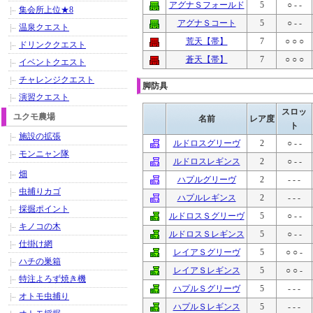
アグナＳフォールド
5
○ - -
集会所上位★8
アグナＳコート
5
○ - -
温泉クエスト
荒天【帯】
7
○ ○ ○
ドリンククエスト
蒼天【帯】
7
○ ○ ○
イベントクエスト
チャレンジクエスト
脚防具
演習クエスト
スロッ
ユクモ農場
名前
レア度
ト
施設の拡張
ルドロスグリーヴ
2
○ - -
モンニャン隊
ルドロスレギンス
2
○ - -
畑
ハプルグリーヴ
2
- - -
虫捕りカゴ
ハプルレギンス
2
- - -
採掘ポイント
ルドロスＳグリーヴ
5
○ - -
キノコの木
ルドロスＳレギンス
5
○ - -
仕掛け網
レイアＳグリーヴ
5
○ ○ -
ハチの巣箱
レイアＳレギンス
5
○ ○ -
特注よろず焼き機
ハプルＳグリーヴ
5
- - -
オトモ虫捕り
ハプルＳレギンス
5
- - -