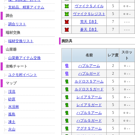
ヴァイクＳメイル
5
○ ○ -
支給品、精算アイテム
ヴァイクＳレジスト
5
○ ○ -
調合
荒天【衣】
7
- - -
調合リスト
蒼天【衣】
7
- - -
端材交換
端材交換リスト
腕防具
山菜爺
スロッ
名前
レア度
山菜爺アイテム交換
ト
ハプルアーム
2
○ - -
攻略チャート
ハプルガード
2
○ - -
ユクモ村イベント
ルドロスＳアーム
5
○ - -
マップ
ルドロスＳガード
5
○ - -
渓流
レイアＳアーム
5
○ - -
砂原
レイアＳガード
5
○ - -
水没林
ハプルＳアーム
5
○ ○ -
孤島
ハプルＳガード
5
○ ○ -
凍土
アグナＳアーム
5
○ - -
火山