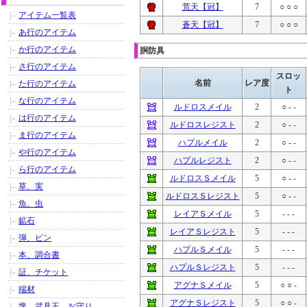
荒天【冠】
7
○ ○ ○
アイテム一覧表
蒼天【冠】
7
○ ○ ○
あ行のアイテム
か行のアイテム
胴防具
さ行のアイテム
スロッ
名前
レア度
た行のアイテム
ト
な行のアイテム
ルドロスメイル
2
○ - -
は行のアイテム
ルドロスレジスト
2
○ - -
ま行のアイテム
ハプルメイル
2
○ - -
や行のアイテム
ハプルレジスト
2
○ - -
ら行のアイテム
ルドロスＳメイル
5
○ - -
草、実
ルドロスＳレジスト
5
○ - -
魚、虫
レイアＳメイル
5
- - -
鉱石
レイアＳレジスト
5
- - -
弾、ビン
ハプルＳメイル
5
- - -
本、調合書
ハプルＳレジスト
5
- - -
証、チケット
アグナＳメイル
5
○ ○ -
端材
アグナＳレジスト
5
○ ○ -
塊、武具玉、お守り