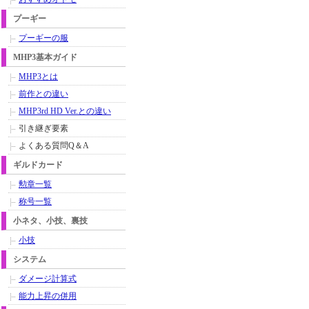
プーギー
プーギーの服
MHP3基本ガイド
MHP3とは
前作との違い
MHP3rd HD Ver.との違い
引き継ぎ要素
よくある質問Q＆A
ギルドカード
勲章一覧
称号一覧
小ネタ、小技、裏技
小技
システム
ダメージ計算式
能力上昇の併用