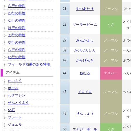
さ行の特性
21
やつあたり
ノーマル
ぶつ
た行の特性
な行の特性
とく
22
ソーラービーム
くさ
ゅ
は行の特性
ま行の特性
27
おんがえし
ノーマル
ぶつ
や行の特性
ら行の特性
32
かげぶんしん
ノーマル
へん
わ行の特性
42
からげんき
ノーマル
ぶつ
フィールド効果のある特性
アイテム
44
ねむる
エスパー
へん
かいふく
ボール
45
メロメロ
ノーマル
へん
わざマシン
せんとうよう
化石
とく
48
りんしょう
ノーマル
ゅ
プレート
ジュエル
とく
53
エナジーボール
くさ