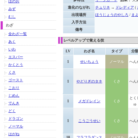
夢特性
リーフガード
効果：
天
ほのお
進化のながれ
チュリネ
→
ドレディア
(
みず
出現場所
ほうじょうのやしろ
/
ま
むし
入手方法
わざ
備考
全わざ一覧
レベルアップで覚える技
あく
いわ
LV
わざ名
タイプ
分
エスパー
1
せいちょう
ノーマル
へん
かくとう
くさ
ゴースト
1
やどりぎのタネ
くさ
へん
こおり
じめん
とく
1
メガドレイン
くさ
でんき
ゅ
どく
ドラゴン
1
こうごうせい
くさ
へん
ノーマル
はがね
10
フラフラダンス
ノーマル
へん