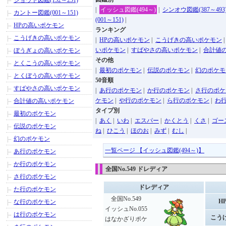
ジョウト図鑑(152～251)
|
イッシュ図鑑(494～)
|
シンオウ図鑑(387～493
カントー図鑑(001～151)
(001～151)
|
HPの高いポケモン
ランキング
こうげきの高いポケモン
|
HPの高いポケモン
|
こうげきの高いポケモン
いポケモン
|
すばやさの高いポケモン
|
合計値
ぼうぎょの高いポケモン
その他
とくこうの高いポケモン
|
最初のポケモン
|
伝説のポケモン
|
幻のポケモ
とくぼうの高いポケモン
50音順
すばやさの高いポケモン
|
あ行のポケモン
|
か行のポケモン
|
さ行のポケ
ケモン
|
や行のポケモン
|
ら行のポケモン
|
わ
合計値の高いポケモン
タイプ別
最初のポケモン
|
あく
|
いわ
|
エスパー
|
かくとう
|
くさ
|
ゴー
伝説のポケモン
ね
|
ひこう
|
ほのお
|
みず
|
むし
|
幻のポケモン
一覧ページ 【イッシュ図鑑(494～)】
あ行のポケモン
か行のポケモン
全国No.549 ドレディア
さ行のポケモン
ドレディア
た行のポケモン
全国No.549
H
な行のポケモン
イッシュNo.055
は行のポケモン
こう
はなかざりポケ