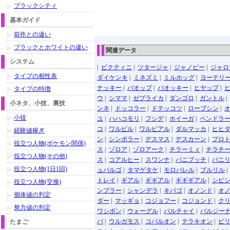
ブラックシティ
基本ガイド
前作との違い
ブラックとホワイトの違い
関連データ
システム
|
ビクティニ
|
ツタージャ
|
ジャノビー
|
ジャロ
タイプの相性表
ダイケンキ
|
ミネズミ
|
ミルホッグ
|
ヨーテリ
ナッキー
|
バオップ
|
バオッキー
|
ヒヤップ
|
タイプの特徴
ウ
|
シママ
|
ゼブライカ
|
ダンゴロ
|
ガントル
|
小ネタ、小技、裏技
ンネ
|
ドッコラー
|
ドテッコツ
|
ローブシン
|
小技
ユ
|
ハハコモリ
|
フシデ
|
ホイーガ
|
ペンドラ
コ
|
ワルビル
|
ワルビアル
|
ダルマッカ
|
ヒヒ
経験値稼ぎ
ン
|
シンボラー
|
デスマス
|
デスカーン
|
プロ
役立つ人物(ポケモン関係)
ス
|
ゾロア
|
ゾロアーク
|
チラーミィ
|
チラチ
役立つ人物(その他)
ス
|
コアルヒー
|
スワンナ
|
バニプッチ
|
バニ
役立つ人物(1日1回)
ュバルゴ
|
タマゲタケ
|
モロバレル
|
プルリル
トレイ
|
ギアル
|
ギギアル
|
ギギギアル
|
シビ
役立つ人物(交換)
ンプラー
|
シャンデラ
|
キバゴ
|
オノンド
|
オ
個体値の判定
ダー
|
マッギョ
|
コジョフー
|
コジョンド
|
ク
努力値の判定
ワシボン
|
ウォーグル
|
バルチャイ
|
バルジー
バ
|
ウルガモス
|
コバルオン
|
テラキオン
|
ビ
たまご