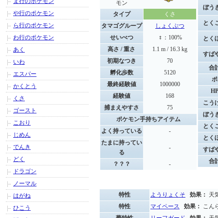
ま行のポケモン
モン
ぼう
や行のポケモン
タイプ
くさ
とく
ら行のポケモン
タマゴグループ
しょくぶつ
わ行のポケモン
せいべつ
♀：100%
とく
高さ / 重さ
1.1 m / 16.3 kg
あく
すば
初期なつき
70
いわ
合
孵化歩数
5120
エスパー
ポ
最終経験値
1000000
かくとう
H
経験値
168
くさ
こう
捕まえやすさ
75
ゴースト
ぼう
ポケモン手持ちアイテム
こおり
とく
よく持っている
-
じめん
とく
たまに持ってい
でんき
-
すば
る
どく
合
？？？
-
ドラゴン
ノーマル
特性
ようりょくそ
効果：
天
はがね
特性
マイペース
効果：
こん
ひこう