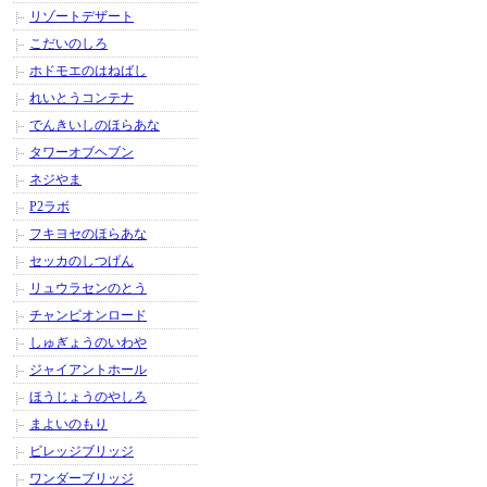
リゾートデザート
こだいのしろ
ホドモエのはねばし
れいとうコンテナ
でんきいしのほらあな
タワーオブヘブン
ネジやま
P2ラボ
フキヨセのほらあな
セッカのしつげん
リュウラセンのとう
チャンピオンロード
しゅぎょうのいわや
ジャイアントホール
ほうじょうのやしろ
まよいのもり
ビレッジブリッジ
ワンダーブリッジ