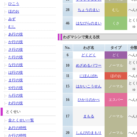
ひこう
28
ちょうのまい
むし
へん
ほのお
みず
とく
46
はなびらのまい
くさ
ゅ
むし
あ行の技
わざマシンで覚える技
か行の技
No.
わざ名
タイプ
分
さ行の技
6
どくどく
どく
へん
た行の技
とく
な行の技
10
めざめるパワー
ノーマル
ゅ
は行の技
11
にほんばれ
ほのお
へん
ま行の技
とく
15
はかいこうせん
ノーマル
や行の技
ゅ
ら行の技
16
ひかりのかべ
エスパー
へん
わ行の技
とくせい
17
まもる
ノーマル
へん
全とくせい一覧
あ行の特性
20
しんぴのまもり
ノーマル
へん
か行の特性