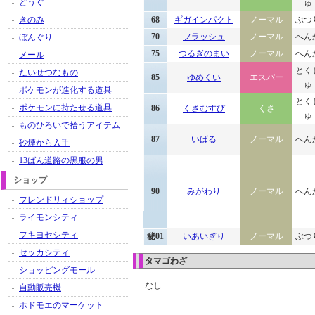
どうぐ
ゅ
きのみ
68
ギガインパクト
ノーマル
ぶつ
70
フラッシュ
ノーマル
へん
ぼんぐり
75
つるぎのまい
ノーマル
へん
メール
とく
たいせつなもの
85
ゆめくい
エスパー
ゅ
ポケモンが進化する道具
とく
ポケモンに持たせる道具
86
くさむすび
くさ
ゅ
ものひろいで拾うアイテム
87
いばる
ノーマル
へん
砂煙から入手
13ばん道路の黒服の男
ショップ
90
みがわり
ノーマル
へん
フレンドリィショップ
ライモンシティ
フキヨセシティ
秘01
いあいぎり
ノーマル
ぶつ
セッカシティ
タマゴわざ
ショッピングモール
なし
自動販売機
ホドモエのマーケット