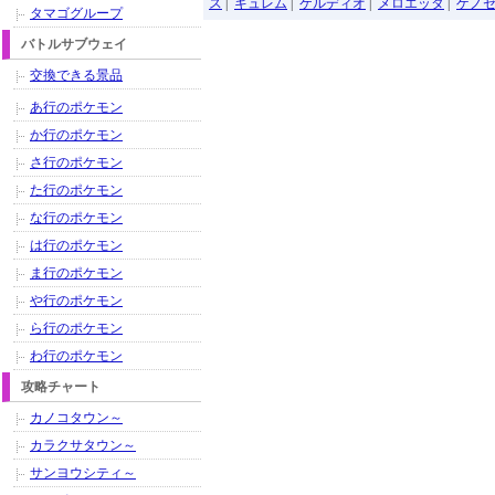
ス
|
キュレム
|
ケルディオ
|
メロエッタ
|
ゲノ
タマゴグループ
バトルサブウェイ
交換できる景品
あ行のポケモン
か行のポケモン
さ行のポケモン
た行のポケモン
な行のポケモン
は行のポケモン
ま行のポケモン
や行のポケモン
ら行のポケモン
わ行のポケモン
攻略チャート
カノコタウン～
カラクサタウン～
サンヨウシティ～