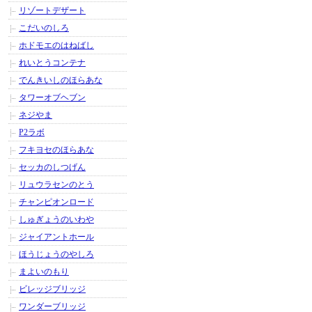
リゾートデザート
こだいのしろ
ホドモエのはねばし
れいとうコンテナ
でんきいしのほらあな
タワーオブヘブン
ネジやま
P2ラボ
フキヨセのほらあな
セッカのしつげん
リュウラセンのとう
チャンピオンロード
しゅぎょうのいわや
ジャイアントホール
ほうじょうのやしろ
まよいのもり
ビレッジブリッジ
ワンダーブリッジ