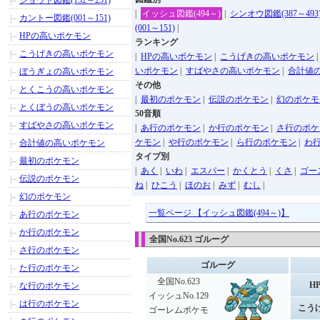
ジョウト図鑑(152～251)
|
イッシュ図鑑(494～)
|
シンオウ図鑑(387～493
カントー図鑑(001～151)
(001～151)
|
HPの高いポケモン
ランキング
こうげきの高いポケモン
|
HPの高いポケモン
|
こうげきの高いポケモン
いポケモン
|
すばやさの高いポケモン
|
合計値
ぼうぎょの高いポケモン
その他
とくこうの高いポケモン
|
最初のポケモン
|
伝説のポケモン
|
幻のポケモ
とくぼうの高いポケモン
50音順
すばやさの高いポケモン
|
あ行のポケモン
|
か行のポケモン
|
さ行のポケ
ケモン
|
や行のポケモン
|
ら行のポケモン
|
わ
合計値の高いポケモン
タイプ別
最初のポケモン
|
あく
|
いわ
|
エスパー
|
かくとう
|
くさ
|
ゴー
伝説のポケモン
ね
|
ひこう
|
ほのお
|
みず
|
むし
|
幻のポケモン
一覧ページ 【イッシュ図鑑(494～)】
あ行のポケモン
か行のポケモン
全国No.623 ゴルーグ
さ行のポケモン
ゴルーグ
た行のポケモン
全国No.623
H
な行のポケモン
イッシュNo.129
は行のポケモン
こう
ゴーレムポケモ