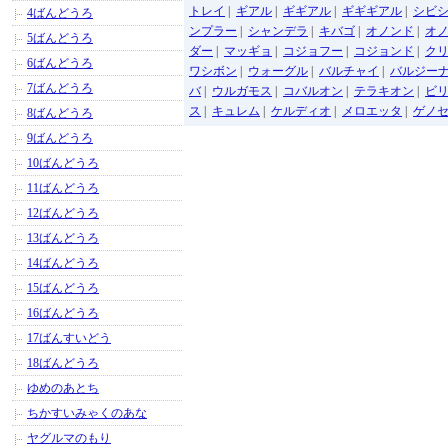
トレイ
|
ギアル
|
ギギアル
|
ギギギアル
|
シビ
4ばんどうろ
ンプラー
|
シャンデラ
|
キバゴ
|
オノンド
|
オ
5ばんどうろ
ダー
|
マッギョ
|
コジョフー
|
コジョンド
|
ク
6ばんどうろ
ワシボン
|
ウォーグル
|
バルチャイ
|
バルジー
7ばんどうろ
バ
|
ウルガモス
|
コバルオン
|
テラキオン
|
ビ
ス
|
キュレム
|
ケルディオ
|
メロエッタ
|
ゲノ
8ばんどうろ
9ばんどうろ
10ばんどうろ
11ばんどうろ
12ばんどうろ
13ばんどうろ
14ばんどうろ
15ばんどうろ
16ばんどうろ
17ばんすいどう
18ばんどうろ
ゆめのあとち
ちかすいみゃくのあな
ヤグルマのもり