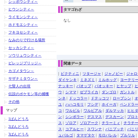
シッポウシティ～
ヒウンシティ～
タマゴわざ
ライモンシティ～
なし
ホドモエシティ～
フキヨセシティ～
なみのりで行ける場所
セッカシティ～
ソウリュウシティ～
ビレッジブリッジ～
関連データ
カゴメタウン～
|
ビクティニ
|
ツタージャ
|
ジャノビー
|
ジャロ
サザナミタウン～
ダイケンキ
|
ミネズミ
|
ミルホッグ
|
ヨーテリ
ナッキー
|
バオップ
|
バオッキー
|
ヒヤップ
|
七賢人の出現
ウ
|
シママ
|
ゼブライカ
|
ダンゴロ
|
ガントル
|
伝説のポケモン等の捕獲
ンネ
|
ドッコラー
|
ドテッコツ
|
ローブシン
|
その他
ユ
|
ハハコモリ
|
フシデ
|
ホイーガ
|
ペンドラ
マップ
コ
|
ワルビル
|
ワルビアル
|
ダルマッカ
|
ヒヒ
ン
|
シンボラー
|
デスマス
|
デスカーン
|
プロ
1ばんどうろ
ス
|
ゾロア
|
ゾロアーク
|
チラーミィ
|
チラチ
2ばんどうろ
ス
|
コアルヒー
|
スワンナ
|
バニプッチ
|
バニ
3ばんどうろ
ュバルゴ
|
タマゲタケ
|
モロバレル
|
プルリル