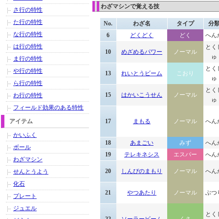
わざマシンで覚える技
さ行の特性
た行の特性
No.
わざ名
タイプ
分
な行の特性
6
どくどく
どく
へん
は行の特性
とく
10
めざめるパワー
ノーマル
ゅ
ま行の特性
とく
や行の特性
13
れいとうビーム
こおり
ゅ
ら行の特性
とく
15
はかいこうせん
ノーマル
わ行の特性
ゅ
フィールド効果のある特性
アイテム
17
まもる
ノーマル
へん
かいふく
18
あまごい
みず
へん
ボール
19
テレキネシス
エスパー
へん
わざマシン
20
しんぴのまもり
ノーマル
へん
せんとうよう
化石
21
やつあたり
ノーマル
ぶつ
プレート
ジュエル
とく