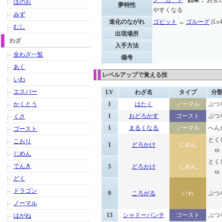
ノーガード
効果：
お互
ほのお
夢特性
やすくなる
みず
進化のながれ
ゴビット
→
ゴルーグ
(Lv4
むし
出現場所
わざ
入手方法
全わざ一覧
備考
あく
レベルアップで覚える技
いわ
エスパー
LV
わざ名
タイプ
分
かくとう
1
はたく
ノーマル
ぶつ
1
おどろかす
ゴースト
ぶつ
くさ
1
まるくなる
ノーマル
へん
ゴースト
とく
こおり
1
どろかけ
じめん
ゅ
じめん
とく
でんき
5
どろかけ
じめん
ゅ
どく
ドラゴン
9
ころがる
いわ
ぶつ
ノーマル
13
シャドーパンチ
ゴースト
ぶつ
はがね