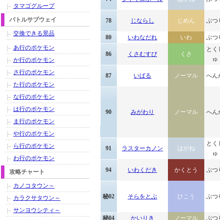
タマゴグループ
バトルサブウェイ
78
じならし
じめん
ぶつ
交換できる景品
80
いわなだれ
いわ
ぶつ
あ行のポケモン
とく
86
くさむすび
くさ
ゅ
か行のポケモン
さ行のポケモン
87
いばる
ノーマル
へん
た行のポケモン
な行のポケモン
は行のポケモン
90
みがわり
ノーマル
へん
ま行のポケモン
や行のポケモン
とく
ら行のポケモン
91
ラスターカノン
はがね
ゅ
わ行のポケモン
94
いわくだき
かくとう
ぶつ
攻略チャート
カノコタウン～
秘02
そらをとぶ
ひこう
ぶつ
カラクサタウン～
サンヨウシティ～
秘04
かいりき
ノーマル
ぶつ