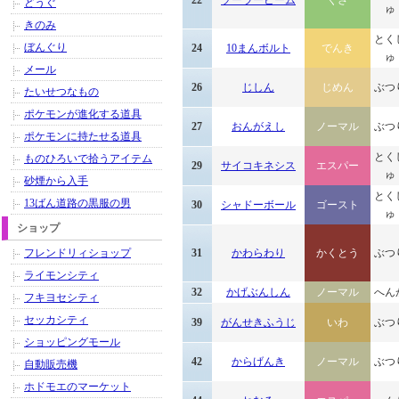
22
ソーラービーム
くさ
どうぐ
ゅ
きのみ
とく
ぼんぐり
24
10まんボルト
でんき
ゅ
メール
26
じしん
じめん
ぶつ
たいせつなもの
ポケモンが進化する道具
27
おんがえし
ノーマル
ぶつ
ポケモンに持たせる道具
とく
ものひろいで拾うアイテム
29
サイコキネシス
エスパー
ゅ
砂煙から入手
とく
13ばん道路の黒服の男
30
シャドーボール
ゴースト
ゅ
ショップ
フレンドリィショップ
31
かわらわり
かくとう
ぶつ
ライモンシティ
32
かげぶんしん
ノーマル
へん
フキヨセシティ
セッカシティ
39
がんせきふうじ
いわ
ぶつ
ショッピングモール
42
からげんき
ノーマル
ぶつ
自動販売機
ホドモエのマーケット