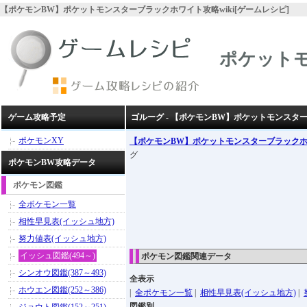
【ポケモンBW】ポケットモンスターブラックホワイト攻略wiki[ゲームレシピ]
ポケット
ゲーム攻略予定
ゴルーグ - 【ポケモンBW】ポケットモンスタ
ポケモンXY
【ポケモンBW】ポケットモンスターブラック
グ
ポケモンBW攻略データ
ポケモン図鑑
全ポケモン一覧
相性早見表(イッシュ地方)
努力値表(イッシュ地方)
イッシュ図鑑(494～)
ポケモン図鑑関連データ
シンオウ図鑑(387～493)
全表示
ホウエン図鑑(252～386)
|
全ポケモン一覧
|
相性早見表(イッシュ地方)
|
図鑑別