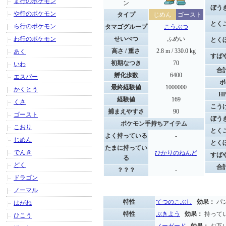
ま行のポケモン
ン
ぼう
や行のポケモン
タイプ
じめん
ゴースト
とく
ら行のポケモン
タマゴグループ
こうぶつ
わ行のポケモン
せいべつ
ふめい
とく
高さ / 重さ
2.8 m / 330.0 kg
あく
すば
初期なつき
70
いわ
合
孵化歩数
6400
エスパー
ポ
最終経験値
1000000
かくとう
H
経験値
169
くさ
こう
捕まえやすさ
90
ゴースト
ぼう
ポケモン手持ちアイテム
こおり
とく
よく持っている
-
じめん
とく
たまに持ってい
でんき
ひかりのねんど
すば
る
どく
合
？？？
-
ドラゴン
ノーマル
特性
てつのこぶし
効果：
パン
はがね
特性
ぶきよう
効果：
持って
ひこう