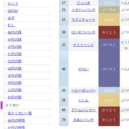
17
てっぺき
はがね
へん
ひこう
21
メガトンパンチ
ノーマル
ぶつ
ほのお
みず
25
マグニチュード
じめん
ぶつ
むし
あ行の技
30
ばくれつパンチ
かくとう
ぶつ
か行の技
とく
35
ナイトヘッド
ゴースト
さ行の技
ゅ
た行の技
な行の技
は行の技
40
のろい
ゴースト
へん
ま行の技
や行の技
ら行の技
43
ヘビーボンバー
はがね
ぶつ
わ行の技
50
じしん
じめん
ぶつ
とくせい
60
アームハンマー
かくとう
ぶつ
全とくせい一覧
70
きあいパンチ
かくとう
ぶつ
あ行の特性
か行の特性