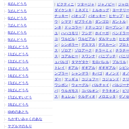
4ばんどうろ
|
ビクティニ
|
ツタージャ
|
ジャノビー
|
ジャロ
ダイケンキ
|
ミネズミ
|
ミルホッグ
|
ヨーテリ
5ばんどうろ
ナッキー
|
バオップ
|
バオッキー
|
ヒヤップ
|
6ばんどうろ
ウ
|
シママ
|
ゼブライカ
|
ダンゴロ
|
ガントル
|
7ばんどうろ
ンネ
|
ドッコラー
|
ドテッコツ
|
ローブシン
|
8ばんどうろ
ユ
|
ハハコモリ
|
フシデ
|
ホイーガ
|
ペンドラ
コ
|
ワルビル
|
ワルビアル
|
ダルマッカ
|
ヒヒ
9ばんどうろ
ン
|
シンボラー
|
デスマス
|
デスカーン
|
プロ
10ばんどうろ
ス
|
ゾロア
|
ゾロアーク
|
チラーミィ
|
チラチ
11ばんどうろ
ス
|
コアルヒー
|
スワンナ
|
バニプッチ
|
バニ
12ばんどうろ
ュバルゴ
|
タマゲタケ
|
モロバレル
|
プルリル
トレイ
|
ギアル
|
ギギアル
|
ギギギアル
|
シビ
13ばんどうろ
ンプラー
|
シャンデラ
|
キバゴ
|
オノンド
|
オ
14ばんどうろ
ダー
|
マッギョ
|
コジョフー
|
コジョンド
|
ク
15ばんどうろ
ワシボン
|
ウォーグル
|
バルチャイ
|
バルジー
16ばんどうろ
バ
|
ウルガモス
|
コバルオン
|
テラキオン
|
ビ
ス
|
キュレム
|
ケルディオ
|
メロエッタ
|
ゲノ
17ばんすいどう
18ばんどうろ
ゆめのあとち
ちかすいみゃくのあな
ヤグルマのもり