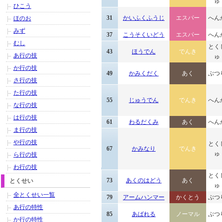
ゅ
ひこう
31
かいふくふうじ
エスパー
へん
ほのお
みず
37
こうそくいどう
エスパー
へん
むし
とく
43
ほうでん
でんき
あ行の技
ゅ
か行の技
49
かみくだく
あく
ぶつ
さ行の技
た行の技
55
じゅうでん
でんき
へん
な行の技
は行の技
61
わるだくみ
あく
へん
ま行の技
や行の技
とく
67
かみなり
でんき
ゅ
ら行の技
わ行の技
とく
73
あくのはどう
あく
とくせい
ゅ
全とくせい一覧
79
アームハンマー
かくとう
ぶつ
あ行の特性
85
あばれる
ノーマル
ぶつ
か行の特性