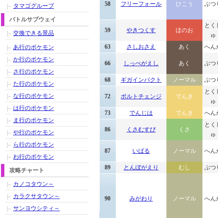
58
フリーフォール
ひこう
ぶつ
タマゴグループ
バトルサブウェイ
とく
59
やきつくす
ほのお
交換できる景品
ゅ
63
さしおさえ
あく
へん
あ行のポケモン
か行のポケモン
66
しっぺがえし
あく
ぶつ
さ行のポケモン
68
ギガインパクト
ノーマル
ぶつ
た行のポケモン
とく
な行のポケモン
72
ボルトチェンジ
でんき
ゅ
は行のポケモン
73
でんじは
でんき
へん
ま行のポケモン
とく
86
くさむすび
くさ
や行のポケモン
ゅ
ら行のポケモン
87
いばる
ノーマル
へん
わ行のポケモン
89
とんぼがえり
むし
ぶつ
攻略チャート
カノコタウン～
カラクサタウン～
90
みがわり
ノーマル
へん
サンヨウシティ～