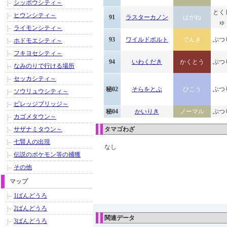
シッポウシティ～
とく
ヒウンシティ～
91
ラスターカノン
はがね
ゅ
ライモンシティ～
93
ワイルドボルト
でんき
ぶつ
ホドモエシティ～
フキヨセシティ～
94
いわくだき
かくとう
ぶつ
なみのりで行ける場所
セッカシティ～
秘02
そらをとぶ
ひこう
ぶつ
ソウリュウシティ～
ビレッジブリッジ～
秘04
かいりき
ノーマル
ぶつ
カゴメタウン～
サザナミタウン～
タマゴわざ
七賢人の出現
なし
伝説のポケモン等の捕獲
その他
マップ
1ばんどうろ
2ばんどうろ
関連データ
3ばんどうろ