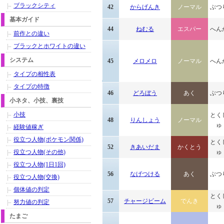
ブラックシティ
42
からげんき
ノーマル
ぶつ
基本ガイド
44
ねむる
エスパー
へん
前作との違い
ブラックとホワイトの違い
システム
45
メロメロ
ノーマル
へん
タイプの相性表
タイプの特徴
46
どろぼう
あく
ぶつ
小ネタ、小技、裏技
小技
とく
48
りんしょう
ノーマル
ゅ
経験値稼ぎ
役立つ人物(ポケモン関係)
とく
52
きあいだま
かくとう
役立つ人物(その他)
ゅ
役立つ人物(1日1回)
56
なげつける
あく
ぶつ
役立つ人物(交換)
個体値の判定
とく
57
チャージビーム
でんき
努力値の判定
ゅ
たまご