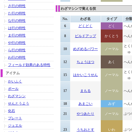
さ行の特性
わざマシンで覚える技
た行の特性
No.
わざ名
タイプ
分
な行の特性
6
どくどく
どく
へん
は行の特性
ま行の特性
8
ビルドアップ
かくとう
へん
や行の特性
とく
10
めざめるパワー
ノーマル
ら行の特性
ゅ
わ行の特性
12
ちょうはつ
あく
へん
フィールド効果のある特性
とく
アイテム
15
はかいこうせん
ノーマル
ゅ
かいふく
ボール
17
まもる
ノーマル
へん
わざマシン
せんとうよう
18
あまごい
みず
へん
化石
21
やつあたり
ノーマル
ぶつ
プレート
ジュエル
23
うちおとす
いわ
ぶつ