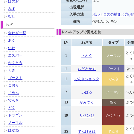
進化のながれ
なし
ほのお
出現場所
みず
入手方法
ボルトロスの捕まえ方(ホ
むし
備考
伝説のポケモン
わざ
レベルアップで覚える技
全わざ一覧
あく
LV
わざ名
タイプ
分
いわ
とく
エスパー
1
さわぐ
ノーマル
ゅ
かくとう
1
おどろかす
ゴースト
ぶつ
くさ
とく
ゴースト
1
でんきショック
でんき
ゅ
こおり
7
いばる
ノーマル
へん
じめん
でんき
13
かみつく
あく
ぶつ
どく
ドラゴン
19
リベンジ
かくとう
ぶつ
ノーマル
とく
はがね
25
でんげきは
でんき