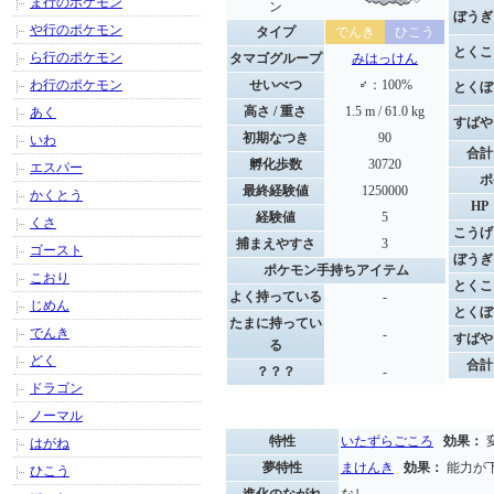
ま行のポケモン
ン
ぼうぎ
や行のポケモン
タイプ
でんき
ひこう
とくこ
ら行のポケモン
タマゴグループ
みはっけん
わ行のポケモン
せいべつ
♂：100%
とくぼ
高さ / 重さ
1.5 m / 61.0 kg
あく
すばや
初期なつき
90
いわ
合計
孵化歩数
30720
エスパー
ポ
最終経験値
1250000
かくとう
HP
経験値
5
くさ
こうげ
捕まえやすさ
3
ゴースト
ぼうぎ
ポケモン手持ちアイテム
こおり
とくこ
よく持っている
-
じめん
とくぼ
たまに持ってい
でんき
-
すばや
る
どく
合計
？？？
-
ドラゴン
ノーマル
特性
いたずらごころ
効果：
はがね
夢特性
まけんき
効果：
能力が
ひこう