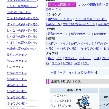
ジョウト図鑑(152～251)
|
イッシュ図鑑(494～)
|
シンオウ図鑑(387～493
カントー図鑑(001～151)
(001～151)
|
HPの高いポケモン
ランキング
こうげきの高いポケモン
|
HPの高いポケモン
|
こうげきの高いポケモン
いポケモン
|
すばやさの高いポケモン
|
合計値
ぼうぎょの高いポケモン
その他
とくこうの高いポケモン
|
最初のポケモン
|
伝説のポケモン
|
幻のポケモ
とくぼうの高いポケモン
50音順
すばやさの高いポケモン
|
あ行のポケモン
|
か行のポケモン
|
さ行のポケ
ケモン
|
や行のポケモン
|
ら行のポケモン
|
わ
合計値の高いポケモン
タイプ別
最初のポケモン
|
あく
|
いわ
|
エスパー
|
かくとう
|
くさ
|
ゴー
伝説のポケモン
ね
|
ひこう
|
ほのお
|
みず
|
むし
|
幻のポケモン
一覧ページ 【イッシュ図鑑(494～)】
あ行のポケモン
か行のポケモン
全国No.642 ボルトロス
さ行のポケモン
ボルトロス
た行のポケモン
全国No.642
HP
な行のポケモン
イッシュNo.148
は行のポケモン
こうげ
らいげきポケモ