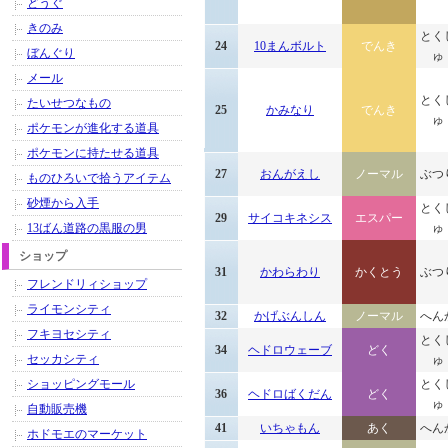
どうぐ
きのみ
とく
24
10まんボルト
でんき
ぼんぐり
ゅ
メール
とく
たいせつなもの
25
かみなり
でんき
ゅ
ポケモンが進化する道具
ポケモンに持たせる道具
27
おんがえし
ノーマル
ぶつ
ものひろいで拾うアイテム
砂煙から入手
とく
29
サイコキネシス
エスパー
13ばん道路の黒服の男
ゅ
ショップ
31
かわらわり
かくとう
ぶつ
フレンドリィショップ
ライモンシティ
32
かげぶんしん
ノーマル
へん
フキヨセシティ
とく
34
ヘドロウェーブ
どく
セッカシティ
ゅ
ショッピングモール
とく
36
ヘドロばくだん
どく
ゅ
自動販売機
41
いちゃもん
あく
へん
ホドモエのマーケット