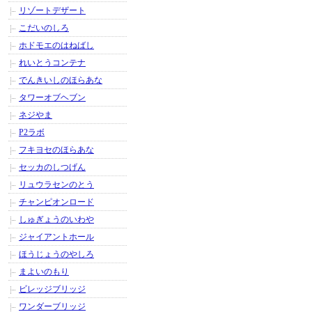
リゾートデザート
こだいのしろ
ホドモエのはねばし
れいとうコンテナ
でんきいしのほらあな
タワーオブヘブン
ネジやま
P2ラボ
フキヨセのほらあな
セッカのしつげん
リュウラセンのとう
チャンピオンロード
しゅぎょうのいわや
ジャイアントホール
ほうじょうのやしろ
まよいのもり
ビレッジブリッジ
ワンダーブリッジ